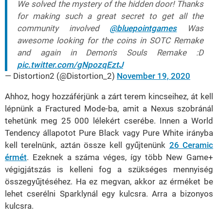
We solved the mystery of the hidden door! Thanks
for making such a great secret to get all the
community involved
@bluepointgames
Was
awesome looking for the coins in SOTC Remake
and again in Demon's Souls Remake :D
pic.twitter.com/gNpozqEztJ
— Distortion2 (@Distortion_2)
November 19, 2020
Ahhoz, hogy hozzáférjünk a zárt terem kincseihez, át kell
lépnünk a Fractured Mode-ba, amit a Nexus szobránál
tehetünk meg 25 000 lélekért cserébe. Innen a World
Tendency állapotot Pure Black vagy Pure White irányba
kell terelnünk, aztán össze kell gyűjtenünk
26 Ceramic
érmét
. Ezeknek a száma véges, így több New Game+
végigjátszás is kelleni fog a szükséges mennyiség
összegyűjtéséhez. Ha ez megvan, akkor az érméket be
lehet cserélni Sparklynál egy kulcsra. Arra a bizonyos
kulcsra.