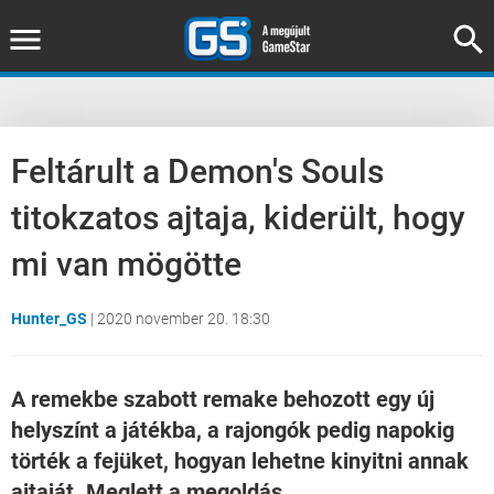
Feltárult a Demon's Souls
titokzatos ajtaja, kiderült, hogy
mi van mögötte
Hunter_GS
|
2020 november 20. 18:30
A remekbe szabott remake behozott egy új
helyszínt a játékba, a rajongók pedig napokig
törték a fejüket, hogyan lehetne kinyitni annak
ajtaját. Meglett a megoldás.