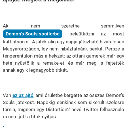
Loaded
:
Unmute
37.41%
Aki nem szeretne semmilyen
Demon's Souls spoilerbe
beleütközni az most
kattintson el. A játék alig egy napja játszható hivatalosan
Magyarországon, így nem hibáztatnánk senkit. Persze a
tengerentúlon más a helyzet: az ottani gamerek már egy
hete nyüstölik a remake-et, és már meg is fejtették
annak egyik legnagyobb titkát.
Van
ez az ajtó
, ami őrületbe kergette az összes Demon's
Souls játékost. Napokig senkinek sem sikerült szélesre
tárnia, mígnem egy Distortion2 nevű Twitter felhasználó
rá nem jött a titok nyitjára.