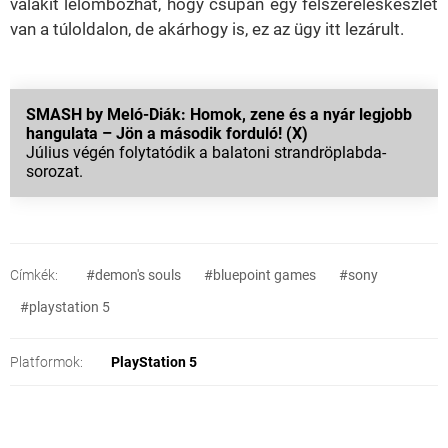
valakit lelombozhat, hogy csupán egy felszereléskészlet
van a túloldalon, de akárhogy is, ez az ügy itt lezárult.
SMASH by Meló-Diák: Homok, zene és a nyár legjobb
hangulata – Jön a második forduló! (X)
Július végén folytatódik a balatoni strandröplabda-
sorozat.
Címkék:
#demon's souls
#bluepoint games
#sony
#playstation 5
Platformok:
PlayStation 5