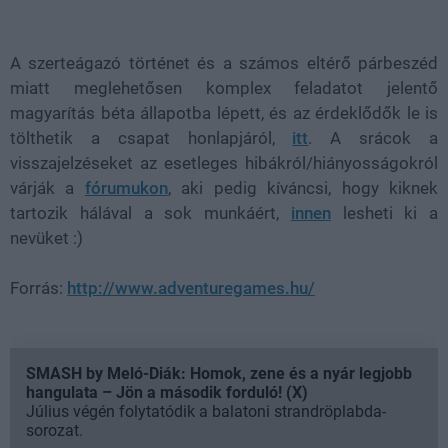
Loaded
:
Unmute
37.42%
A szerteágazó történet és a számos eltérő párbeszéd
miatt meglehetősen komplex feladatot jelentő
magyarítás béta állapotba lépett, és az érdeklődők le is
tölthetik a csapat honlapjáról,
itt
. A srácok a
visszajelzéseket az esetleges hibákról/hiányosságokról
várják a
fórumukon
, aki pedig kíváncsi, hogy kiknek
tartozik hálával a sok munkáért,
innen
lesheti ki a
nevüket :)
Forrás:
http://www.adventuregames.hu/
SMASH by Meló-Diák: Homok, zene és a nyár legjobb
hangulata – Jön a második forduló! (X)
Július végén folytatódik a balatoni strandröplabda-
sorozat.