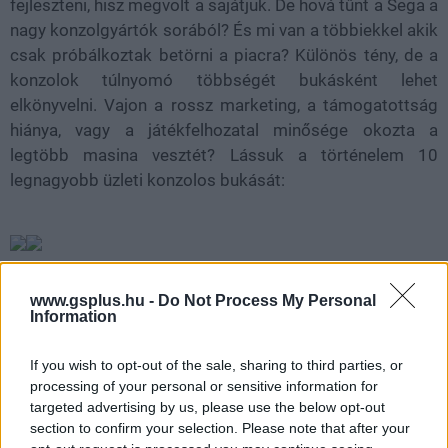
fejleszteni, hisz megvolt a sajátjuk. De hová tűnt a Sega a
nagy konzolgyártók sorából? És mi van a többiekkel akik
csak próbálkoztak betörni a piacra? Különös tény, de a
konzolok túlnyomó többségét bukásként lehet
elkönyvelni. Vajon a rossz marketing, a támogatottság
hiánya, vagy a játékfelhozatal minősége okozta a
legtöbb masina vesztét? Lássuk a történelem 10
legnagyobb üzleti konzolos bukását:
www.gsplus.hu -
Do Not Process My Personal
Information
10. Dreamcast - Rajongói siker, üzleti bukás
A lista “végén” rögtön a Sega nevét utolsóként viselő
Dreamcast található. A stabil és hű rajongótábor ellenére
If you wish to opt-out of the sale, sharing to third parties, or
mindössze 10.6 millió Dreamcast talált gazdára 3 éves
processing of your personal or sensitive information for
életciklusa során. Sokak szerint a Saturn, a Sega 32X és
targeted advertising by us, please use the below opt-out
a Sega CD bukdácsolása miatt fordultak el a fejlesztők a
section to confirm your selection. Please note that after your
Dreamcast-tól. Pedig jóval korábban érkezett mint