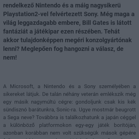
rendelkező Nintendo és a máig nagysikerü
Playstation2-vel felvértezett Sony. Még maga a
világ leggazdagabb embere, Bill Gates is látott
fantáziát a játékipar ezen részében. Tehát
akkor tulajdonképpen megéri konzolgyártónak
lenni? Meglepően fog hangozni a válasz, de
nem!
Loaded
:
Unmute
29.00%
A Microsoft, a Nintendo és a Sony személyében a
sikereket látjuk. De talán néhány veterán emlékszik még
egy másik nagymúltú cégre: gondoljunk csak kis kék
sündisznó barátunkra, Sonic-ra. Ugye mostmár beugrott
a Sega neve? Továbbra is találkozhatunk a japán céggel
a különböző platformokon egy-egy játék borítóján,
azonban korábban nem volt szükségük mások gépére