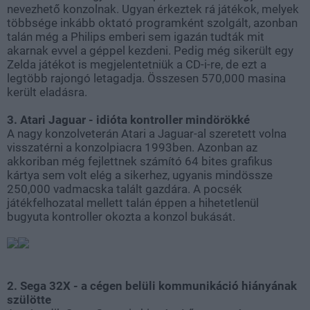
nevezhető konzolnak. Ugyan érkeztek rá játékok, melyek
többsége inkább oktató programként szolgált, azonban
talán még a Philips emberi sem igazán tudták mit
akarnak evvel a géppel kezdeni. Pedig még sikerült egy
Zelda játékot is megjelentetniük a CD-i-re, de ezt a
legtöbb rajongó letagadja. Összesen 570,000 masina
került eladásra.
3. Atari Jaguar - idióta kontroller mindörökké
A nagy konzolveterán Atari a Jaguar-al szeretett volna
visszatérni a konzolpiacra 1993ben. Azonban az
akkoriban még fejlettnek számító 64 bites grafikus
kártya sem volt elég a sikerhez, ugyanis mindössze
250,000 vadmacska talált gazdára. A pocsék
játékfelhozatal mellett talán éppen a hihetetlenül
bugyuta kontroller okozta a konzol bukását.
2. Sega 32X - a cégen belüli kommunikáció hiányának
szülötte