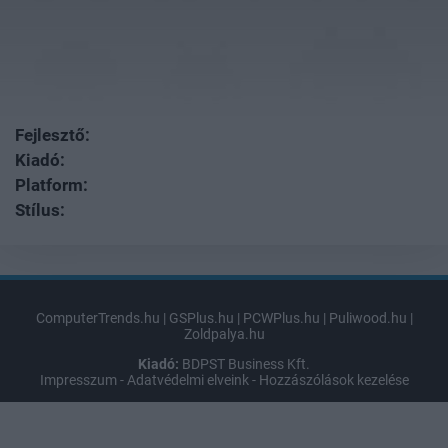
Fejlesztő:
Kiadó:
Platform:
Stílus:
ComputerTrends.hu
|
GSPlus.hu
|
PCWPlus.hu
|
Puliwood.hu
|
Zoldpalya.hu
Kiadó:
BDPST Business Kft.
Impresszum
-
Adatvédelmi elveink
-
Hozzászólások kezelése