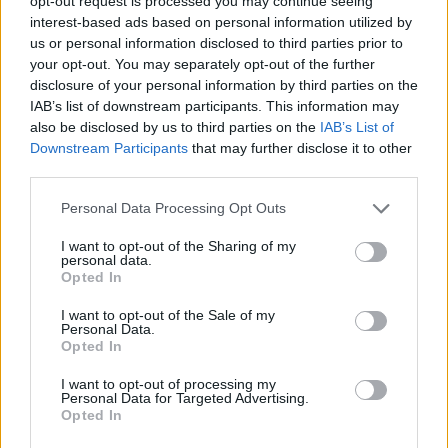
opt-out request is processed you may continue seeing
riválisai, és olyan kitűnő játékok jelentek meg rá, mint a
interest-based ads based on personal information utilized by
Soul Calibur, a Seaman vagy Crazy Taxi.
us or personal information disclosed to third parties prior to
your opt-out. You may separately opt-out of the further
9. TurboGrafx - Amikor nem volt még multiplatform
disclosure of your personal information by third parties on the
Ma már természetes dolog, hogy egy-egy játék több
IAB’s list of downstream participants. This information may
platform-ra is elérhető, azonban régen nem volt ez olyan
also be disclosed by us to third parties on the
IAB’s List of
általános. És bizony éppen ez okozhatta a TurboGrafx-16
Downstream Participants
that may further disclose it to other
vesztét, ugyanis annak idején 1989-ben a NES elsöpörte
third parties.
játékfelhozatalával. Japánban ugyan szép sikereket ért el
a konzol, azonban az észak amerikai eladások már nem
Please note that this website/app uses one or more Google
Personal Data Processing Opt Outs
hozták meg a kellő sikert: A világszerte eladott 10 millió
services and may gather and store information including but
példányból 2,5 milliót adtak csupán el az Egyesült
not limited to your visit or usage behaviour. You may click to
I want to opt-out of the Sharing of my
Államok földjén.
personal data.
grant or deny consent to Google and its third-party tags to
Opted In
use your data for below specified purposes in below Google
consent section.
I want to opt-out of the Sale of my
Personal Data.
Opted In
8. Saturn - A fejlett techonlógia nem minden
A 8. helyen ismét egy Sega áll. A Saturn néhány hónappal
I want to opt-out of processing my
a Playstation előtt érkezett a piacra 1995-ben, 399
Personal Data for Targeted Advertising.
Opted In
dolláros árcédulát viselve. A gép bukását az
architektúrájának köszönhette, ugyanis fejlett multi-