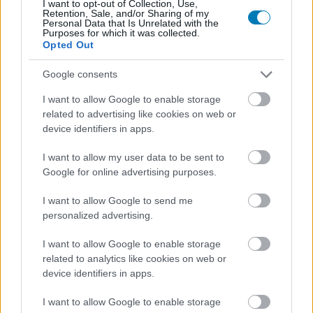
I want to opt-out of Collection, Use,
processzora túlzottan bonyolultnak bizonyult a
Retention, Sale, and/or Sharing of my
fejlesztők számára, így esélye sem volt a sokkal
Personal Data that Is Unrelated with the
Purposes for which it was collected.
egyszerűbb felépítésű Playstation-el szemben.
Opted Out
Összesen 9,5 millió darab kelt el világszerte olyan remek
játékok kíséretében mint a NiGHTS vagy a Virtua Fighter.
Google consents
7. Sega CD - amikor még a kazetta volt a divat
I want to allow Google to enable storage
A 90-es évek elején még igazi újdonságnak számított a
related to advertising like cookies on web or
CD, azaz a Compact Disc. A Sega Genesis-hez kiadótt
device identifiers in apps.
kiegészítő tulajdonképpen nem nyújtott jobb
játékélményt, csupán az új adathordozó támogatásával
I want to allow my user data to be sent to
ruházta fel a konzolt. A kiegészítőért elkért 299 dolláros
Google for online advertising purposes.
árat mindössze 6 millióan fizették ki, pedig a minden
idők legjobb Sonic játékának titulált Sonic CD-t éppen
I want to allow Google to send me
erre a gépre készítették el. A siker mégis elmaradt.
personalized advertising.
I want to allow Google to enable storage
related to analytics like cookies on web or
6. 3DO - az elő-Playstation3
device identifiers in apps.
A Panasonic által gyártott 3DO 1993-ban került piacra
700 dolláros áron. Igen, kérem szépen, hétszáz dollárért,
I want to allow Google to enable storage