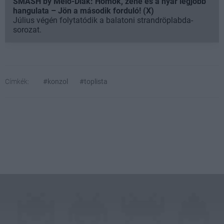
SMASH by Meló-Diák: Homok, zene és a nyár legjobb
hangulata – Jön a második forduló! (X)
Július végén folytatódik a balatoni strandröplabda-
sorozat.
Címkék:
#konzol
#toplista