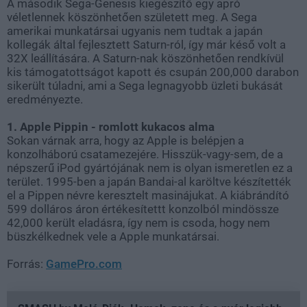
A második Sega-Genesis kiegészítő egy apró
véletlennek köszönhetően született meg. A Sega
amerikai munkatársai ugyanis nem tudtak a japán
kollegák által fejlesztett Saturn-ról, így már késő volt a
32X leállítására. A Saturn-nak köszönhetően rendkívül
kis támogatottságot kapott és csupán 200,000 darabon
sikerült túladni, ami a Sega legnagyobb üzleti bukását
eredményezte.
1. Apple Pippin - romlott kukacos alma
Sokan várnak arra, hogy az Apple is belépjen a
konzolháború csatamezejére. Hisszük-vagy-sem, de a
népszerű iPod gyártójának nem is olyan ismeretlen ez a
terület. 1995-ben a japán Bandai-al karöltve készítették
el a Pippen névre keresztelt masinájukat. A kiábrándító
599 dolláros áron értékesítettt konzolból mindössze
42,000 került eladásra, így nem is csoda, hogy nem
büszkélkednek vele a Apple munkatársai.
Forrás:
GamePro.com