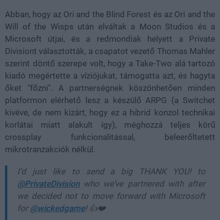
Abban, hogy az Ori and the Blind Forest és az Ori and the
Will of the Wisps után elváltak a Moon Studios és a
Microsoft útjai, és a redmondiak helyett a Private
Divisiont választották, a csapatot vezető Thomas Mahler
szerint döntő szerepe volt, hogy a Take-Two alá tartozó
kiadó megértette a víziójukat, támogatta azt, és hagyta
őket "főzni". A partnerségnek köszönhetően minden
platformon elérhető lesz a készülő ARPG (a Switchet
kivéve, de nem kizárt, hogy ez a hibrid konzol technikai
korlátai miatt alakult így), méghozzá teljes körű
crossplay funkcionalitással, beleerőltetett
mikrotranzakciók nélkül.
I’d just like to send a big THANK YOU! to
@PrivateDivision
who we’ve partnered with after
we decided not to move forward with Microsoft
for
@wickedgame
! 👍❤️