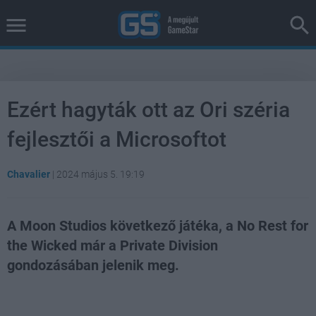
Ezért hagyták ott az Ori széria
fejlesztői a Microsoftot
Chavalier
|
2024 május 5. 19:19
A Moon Studios következő játéka, a No Rest for
the Wicked már a Private Division
gondozásában jelenik meg.
Loaded
:
Unmute
100.00%