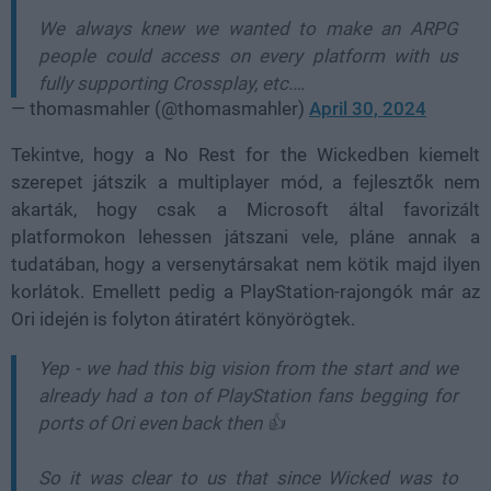
We always knew we wanted to make an ARPG
people could access on every platform with us
fully supporting Crossplay, etc.…
— thomasmahler (@thomasmahler)
April 30, 2024
Tekintve, hogy a No Rest for the Wickedben kiemelt
szerepet játszik a multiplayer mód, a fejlesztők nem
akarták, hogy csak a Microsoft által favorizált
platformokon lehessen játszani vele, pláne annak a
tudatában, hogy a versenytársakat nem kötik majd ilyen
korlátok. Emellett pedig a PlayStation-rajongók már az
Ori idején is folyton átiratért könyörögtek.
Yep - we had this big vision from the start and we
already had a ton of PlayStation fans begging for
ports of Ori even back then 👍
So it was clear to us that since Wicked was to