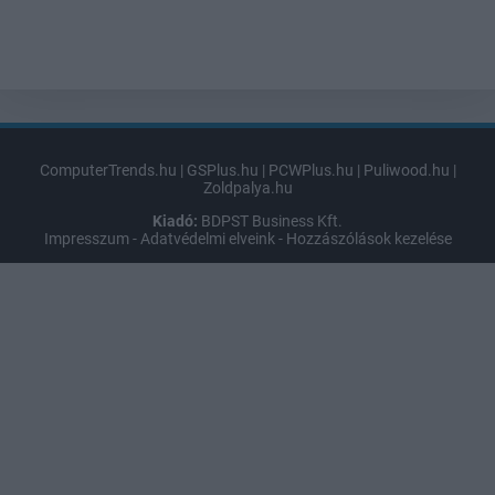
ComputerTrends.hu
|
GSPlus.hu
|
PCWPlus.hu
|
Puliwood.hu
|
Zoldpalya.hu
Kiadó:
BDPST Business Kft.
Impresszum
-
Adatvédelmi elveink
-
Hozzászólások kezelése