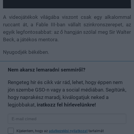
A videojátékok világába viszont csak egy alkalommal
ruccant át, a Fable III-ban vállalt szinkronszerepet, az
egyik legfontosabbat: az ő hangján szólal meg Sir Walter
Beck, a játékos mentora.
Nyugodjék békében.
Nem akarsz lemaradni semmiről?
Rengeteg hír és cikk vár rád, lehet, hogy éppen nem
jön szembe GSO-n vagy a social médiában. Segítünk,
hogy naprakész maradj, kiválogatjuk neked a
legjobbakat,
iratkozz fel hírlevelünkre!
Kijelentem, hogy az
adatkezelési nyilatkozat
tartalmát