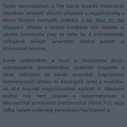
Tavaly decemberben, a The Game Awards műsorának
részeként vethetett először pillantást a nagyközönség a
Moon Studios harmadik játékára, a
No Rest for the
Wicked
re. Miután a csapat korábban már kétszer is
sikerre ostromolta meg és vette be a metroidvaniák
műfajának erődjét, ismeretlen vizekre evezett új
kihívásokat keresve.
Ennek szellemében a most a felülnézetes akció-
szerepjátékok domíniumában igyekszik megvetni a
lábát, miközben jól bevált arzenálját (káprázatos,
festményszerű látvány és bizsergető zene) a soulslike-
ok által inspirált megoldásokkal egészíti ki. Ráadásul
ezúttal már nem csupán a hagyományosan a
Microsofttal azonosított platformokat (Xbox, PC) veszi
célba, hanem a jelenlegi generációs PlayStationt is.