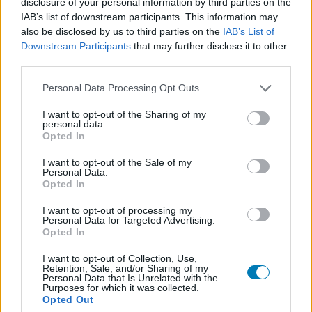
disclosure of your personal information by third parties on the
IAB’s list of downstream participants. This information may
Nagyszabású finálé: A Smash by Meló-Diák
also be disclosed by us to third parties on the
IAB’s List of
strandröplabda sorozat utolsó fordulója
Downstream Participants
that may further disclose it to other
Balatonalmádiban! (X)
third parties.
Balatonalmádiban zárul a Smash by Meló-Diák nyári
sorozata.
Please note that this website/app uses one or more Google
Personal Data Processing Opt Outs
services and may gather and store information including but
not limited to your visit or usage behaviour. You may click to
I want to opt-out of the Sharing of my
personal data.
grant or deny consent to Google and its third-party tags to
Opted In
use your data for below specified purposes in below Google
Címkék:
#moon studios
#no rest for the wicked
#ori and
consent section.
I want to opt-out of the Sale of my
the blind forest
#ori and the will of the wisps
#microsoft
Personal Data.
Opted In
#private division
I want to opt-out of processing my
Personal Data for Targeted Advertising.
Opted In
I want to opt-out of Collection, Use,
Retention, Sale, and/or Sharing of my
Personal Data that Is Unrelated with the
Purposes for which it was collected.
Opted Out