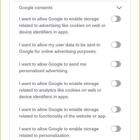
Google consents
Hozzászólások
I want to allow Google to enable storage
related to advertising like cookies on web or
device identifiers in apps.
Elhunyt Bernard Hill, A Gyűrűk
I want to allow my user data to be sent to
Google for online advertising purposes.
Ura és a Titanic sztárja
I want to allow Google to send me
personalized advertising.
Chavalier
|
2024 május 5. 18:12
I want to allow Google to enable storage
related to analytics like cookies on web or
A Théoden királyt megformáló angol színész 79
device identifiers in apps.
éves volt.
I want to allow Google to enable storage
related to functionality of the website or app.
Loaded
:
Unmute
81.69%
I want to allow Google to enable storage
Vasárnap reggel elhunyt Bernard Hill, erősítette meg a
related to personalization.