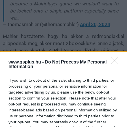
become a Multiplayer game, we wouldn’t want to
be locked onto a single platform especially since
we…
— thomasmahler (@thomasmahler)
April 30, 2024
Mahler hozzátette, hogy ha akkor a redmondiakkal
állapodnak meg, akkor most Xbox-exkluzív lenne a játék,
és ezt nem akarták. A Phil Spencer diktálta új irányt, a
konkurens platformok felé történő nyitást ellenben
www.gsplus.hu -
Do Not Process My Personal
nagyon rokonszenvesnek találja, és őszintén örülne neki,
Information
ha a Sony is követné a példáját. Meggyőződése, hogy az
iparág növekedéséhez el kell felejteni az exkluzivitást, és
If you wish to opt-out of the sale, sharing to third parties, or
mindenki számára a lehető legegyszerűbben és
processing of your personal or sensitive information for
targeted advertising by us, please use the below opt-out
megfizethető módon kellene hozzáférést biztosítani a
section to confirm your selection. Please note that after your
játékokhoz.
opt-out request is processed you may continue seeing
interest-based ads based on personal information utilized by
Ti mit gondoltok erről?
us or personal information disclosed to third parties prior to
your opt-out. You may separately opt-out of the further