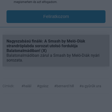
megismertem és azt elfogadom.
Feliratkozom
Nagyszabású finálé: A Smash by Meló-Diák
strandröplabda sorozat utolsó fordulója
Balatonalmádiban! (X)
Balatonalmádiban zárul a Smash by Meló-Diák nyári
sorozata.
Címkék:
#halál
#gyász
#bernard hill
#a gyűrűk ura