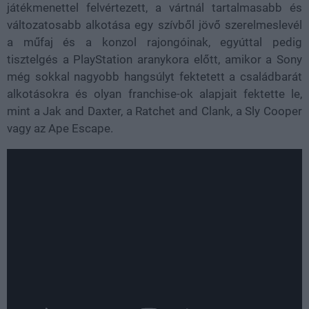
játékmenettel felvértezett, a vártnál tartalmasabb és
változatosabb alkotása egy szívből jövő szerelmeslevél
a műfaj és a konzol rajongóinak, egyúttal pedig
tisztelgés a PlayStation aranykora előtt, amikor a Sony
még sokkal nagyobb hangsúlyt fektetett a családbarát
alkotásokra és olyan franchise-ok alapjait fektette le,
mint a Jak and Daxter, a Ratchet and Clank, a Sly Cooper
vagy az Ape Escape.