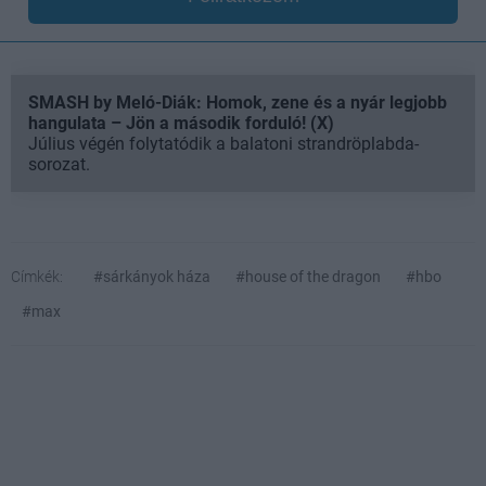
SMASH by Meló-Diák: Homok, zene és a nyár legjobb
hangulata – Jön a második forduló! (X)
Július végén folytatódik a balatoni strandröplabda-
sorozat.
Címkék:
#sárkányok háza
#house of the dragon
#hbo
#max