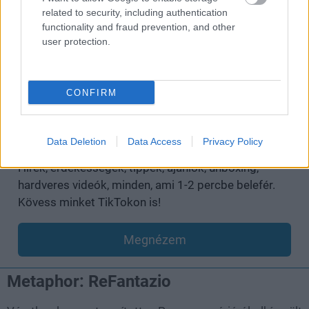
related to security, including authentication
functionality and fraud prevention, and other
user protection.
CONFIRM
A GS már a TikTokon is vár
Data Deletion
Data Access
Privacy Policy
Hírek, érdekességek, tippek, ajánlók, unboxing,
hardveres videók, minden, ami 1-2 percbe belefér.
Kövess minket TikTokon is!
Megnézem
Metaphor: ReFantazio