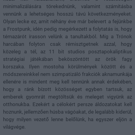
minimalizálására törekednünk, valamint számításba
vennünk a lehetséges hosszú távú következményeket.
Olyan lecke ez, amit néhány éve már belevert a fejünkbe
a Frostpunk, idén pedig megérkezett a folytatás is, hogy
témazárót írasson velünk a tanultakból. Míg a Trónok
harcában folyton csak rémisztgetnek azzal, hogy
közeleg a tél, az 11 bit studios posztapokaliptikus
stratégiai játékában beköszöntött az örök fagy
korszaka. Ilyen mostoha körülmények között és a
módszereinkkel nem szimpatizáló frakciók aknamunkája
ellenére is mindent meg kell tennünk annak érdekében,
hogy a ránk bízott közösséget egyben tartsuk, az
emberek gyomrát megtöltsük és meleget vigyünk az
otthonukba. Ezekért a célokért persze áldozatokat kell
hoznunk, jellemzően húsba vágóakat, de legalább kiderül,
hogy milyen vezető lenne belőlünk, ha egyszer eljön a
világvége.