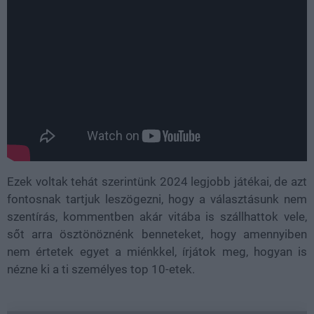
Ezek voltak tehát szerintünk 2024 legjobb játékai, de azt
fontosnak tartjuk leszögezni, hogy a választásunk nem
szentírás, kommentben akár vitába is szállhattok vele,
sőt arra ösztönöznénk benneteket, hogy amennyiben
nem értetek egyet a miénkkel, írjátok meg, hogyan is
nézne ki a ti személyes top 10-etek.