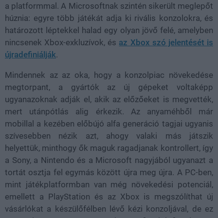
a platformmal. A Microsoftnak szintén sikerült meglepőt
húznia: egyre több játékát adja ki rivális konzolokra, és
határozott léptekkel halad egy olyan jövő felé, amelyben
nincsenek Xbox-exkluzívok, és
az Xbox szó jelentését is
újradefiniálják
.
Mindennek az az oka, hogy a konzolpiac növekedése
megtorpant, a gyártók az új gépeket voltaképp
ugyanazoknak adják el, akik az előzőeket is megvették,
mert utánpótlás alig érkezik. Az anyaméhből már
mobillal a kezében előbújó alfa generáció tagjai ugyanis
szívesebben nézik azt, ahogy valaki más játszik
helyettük, minthogy ők maguk ragadjanak kontrollert, így
a Sony, a Nintendo és a Microsoft nagyjából ugyanazt a
tortát osztja fel egymás között újra meg újra. A PC-ben,
mint játékplatformban van még növekedési potenciál,
emellett a PlayStation és az Xbox is megszólíthat új
vásárlókat a készülőfélben lévő kézi konzoljával, de ez