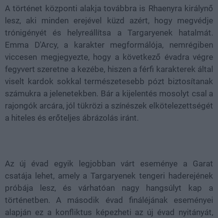
A történet központi alakja továbbra is Rhaenyra királynő
lesz, aki minden erejével küzd azért, hogy megvédje
trónigényét és helyreállítsa a Targaryenek hatalmát.
Emma D'Arcy, a karakter megformálója, nemrégiben
viccesen megjegyezte, hogy a következő évadra végre
fegyvert szeretne a kezébe, hiszen a férfi karakterek által
viselt kardok sokkal természetesebb pózt biztosítanak
számukra a jelenetekben. Bár a kijelentés mosolyt csal a
rajongók arcára, jól tükrözi a színészek elkötelezettségét
a hiteles és erőteljes ábrázolás iránt.
Az új évad egyik legjobban várt eseménye a Garat
csatája lehet, amely a Targaryenek tengeri haderejének
próbája lesz, és várhatóan nagy hangsúlyt kap a
történetben. A második évad fináléjának eseményei
alapján ez a konfliktus képezheti az új évad nyitányát,