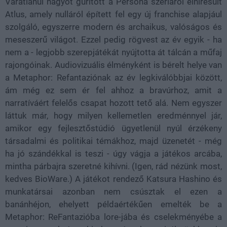
Váratlanul nagyot gurított a Persona szériáról elhíresült
Atlus, amely nulláról épített fel egy új franchise alapjául
szolgáló, egyszerre modern és archaikus, valóságos és
meseszerű világot. Ezzel pedig rögvest az év egyik - ha
nem a - legjobb szerepjátékát nyújtotta át tálcán a műfaj
rajongóinak. Audiovizuális élményként is bérelt helye van
a Metaphor: Refantaziónak az év legkiválóbbjai között,
ám még ez sem ér fel ahhoz a bravúrhoz, amit a
narratíváért felelős csapat hozott tető alá. Nem egyszer
láttuk már, hogy milyen kellemetlen eredménnyel jár,
amikor egy fejlesztőstúdió ügyetlenül nyúl érzékeny
társadalmi és politikai témákhoz, majd üzenetét - még
ha jó szándékkal is teszi - úgy vágja a játékos arcába,
mintha párbajra szeretné kihívni. (Igen, rád nézünk most,
kedves BioWare.) A játékot rendező Katsura Hashino és
munkatársai azonban nem csúsztak el ezen a
banánhéjon, ehelyett példaértékűen emelték be a
Metaphor: ReFantazióba lore-jába és cselekményébe a