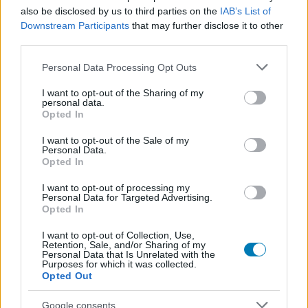
also be disclosed by us to third parties on the
IAB’s List of
Downstream Participants
that may further disclose it to other
third parties.
Please note that this website/app uses one or more Google
Personal Data Processing Opt Outs
services and may gather and store information including but
not limited to your visit or usage behaviour. You may click to
I want to opt-out of the Sharing of my
personal data.
grant or deny consent to Google and its third-party tags to
Opted In
use your data for below specified purposes in below Google
consent section.
I want to opt-out of the Sale of my
Personal Data.
Opted In
Indiana Jones and the Great Circle
I want to opt-out of processing my
Biztosak vagyunk benne, hogy a MachineGames srácai is
Personal Data for Targeted Advertising.
Opted In
feltették maguknak a kérdést, hogy milyen is lenne egy
modern technikai alapokra helyezett akció-kalandjáték,
I want to opt-out of Collection, Use,
Retention, Sale, and/or Sharing of my
amely a Indiana Jones and the Infernal Machine, az
Personal Data that Is Unrelated with the
Purposes for which it was collected.
Indiana Jones and the Emperor's Tomb és az Indiana
Opted Out
Jones and the Staff of Kings örökségét vinné tovább.
Nos alighanem olyan, mint a Crystal Dynamics rebootolt
Google consents