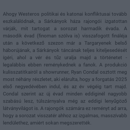
29.01%
Ahogy Westeros politikai és katonai konfliktusai tovább
eszkalálódnak, a Sárkányok háza rajongói izgatottan
várják, mit tartogat a sorozat harmadik évada. A
második évad (finoman szólva is) visszafogott fináléja
után a következő szezon már a Targaryenek belső
háborújának, a Sárkányok táncának teljes kiteljesedését
ígéri, ahol a vér és tűz uralja majd a történetet -
legalábbis ebben reménykednek a fanok. A produkció
kulisszatitkairól a showrunner, Ryan Condal osztott meg
most néhány részletet, aki elárulta, hogy a forgatás 2025
első negyedévében indul, és az év végéig tart majd.
Condal szerint az új évad minden eddiginél nagyobb
szabású lesz, túlszárnyalva még az eddigi lenyűgöző
látványvilágot is. A rajongók számára ez reményt ad arra,
hogy a sorozat visszatér ahhoz az izgalmas, masszívabb
lendülethez, amiért sokan megszerették.