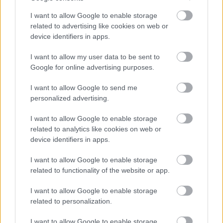
Tomb Raider trilógiája vagy a Naughty Dog Uncharted
I want to allow Google to enable storage
sorozata, ami persze izgalmas koncepció, ám cseppet
related to advertising like cookies on web or
sem egyedi. Akár ez a felismerés is közrejátszhatott
device identifiers in apps.
abban, hogy az Indiana Jones and the Great Circle
játékidejének túlnyomó részében az ifjabbik Henry Jones
I want to allow my user data to be sent to
Google for online advertising purposes.
professzor fejéből bámulunk ki, de még valószínűbb,
hogy a stúdió FPS-ek fejlesztésében szerzett
I want to allow Google to send me
tapasztalata az oka. Mindenesetre a felfedezésre,
personalized advertising.
feladványok megoldására, továbbá nácik és fasiszták
felpofozására épülő játékmenet belső nézetből is
I want to allow Google to enable storage
related to analytics like cookies on web or
roppant szórakoztató, amire a humorral és
device identifiers in apps.
természetfeletti szállal átszőtt történet helyezi fel a
koronát, akarjuk mondani, a kalapot.
I want to allow Google to enable storage
related to functionality of the website or app.
I want to allow Google to enable storage
related to personalization.
I want to allow Google to enable storage