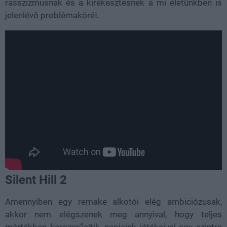
rasszizmusnak és a kirekesztésnek a mi életünkben is
jelenlévő problémakörét.
Silent Hill 2
Amennyiben egy remake alkotói elég ambiciózusak,
akkor nem elégszenek meg annyival, hogy teljes