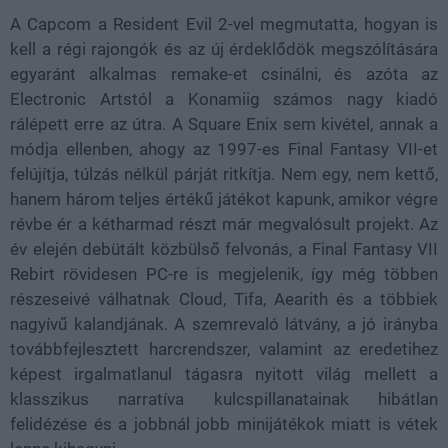
A Capcom a Resident Evil 2-vel megmutatta, hogyan is
kell a régi rajongók és az új érdeklődök megszólítására
egyaránt alkalmas remake-et csinálni, és azóta az
Electronic Artstól a Konamiig számos nagy kiadó
rálépett erre az útra. A Square Enix sem kivétel, annak a
módja ellenben, ahogy az 1997-es Final Fantasy VII-et
felújítja, túlzás nélkül párját ritkítja. Nem egy, nem kettő,
hanem három teljes értékű játékot kapunk, amikor végre
révbe ér a kétharmad részt már megvalósult projekt. Az
év elején debütált közbülső felvonás, a Final Fantasy VII
Rebirt rövidesen PC-re is megjelenik, így még többen
részeseivé válhatnak Cloud, Tifa, Aearith és a többiek
nagyívű kalandjának. A szemrevaló látvány, a jó irányba
továbbfejlesztett harcrendszer, valamint az eredetihez
képest irgalmatlanul tágasra nyitott világ mellett a
klasszikus narratíva kulcspillanatainak hibátlan
felidézése és a jobbnál jobb minijátékok miatt is vétek