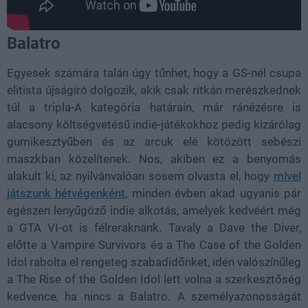
Balatro
Egyesek számára talán úgy tűnhet, hogy a GS-nél csupa
elitista újságíró dolgozik, akik csak ritkán merészkednek
túl a tripla-A kategória határain, már ránézésre is
alacsony költségvetésű indie-játékokhoz pedig kizárólag
gumikesztyűben és az arcuk elé kötözött sebészi
maszkban közelítenek. Nos, akiben ez a benyomás
alakult ki, az nyilvánvalóan sosem olvasta el, hogy
mivel
játszunk hétvégenként
, minden évben akad ugyanis pár
egészen lenyűgöző indie alkotás, amelyek kedvéért még
a GTA VI-ot is félreraknánk. Tavaly a Dave the Diver,
előtte a Vampire Survivors és a The Case of the Golden
Idol rabolta el rengeteg szabadidőnket, idén valószínűleg
a The Rise of the Golden Idol lett volna a szerkesztőség
kedvence, ha nincs a Balatro. A személyazonosságát