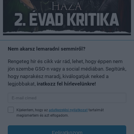
Nem akarsz lemaradni semmiről?
Rengeteg hír és cikk vár rád, lehet, hogy éppen nem
jön szembe GSO-n vagy a social médiában. Segítünk,
hogy naprakész maradj, kiválogatjuk neked a
legjobbakat,
iratkozz fel hírlevelünkre!
Kijelentem, hogy az
adatkezelési nyilatkozat
tartalmát
megismertem és azt elfogadom.
Feliratkozom