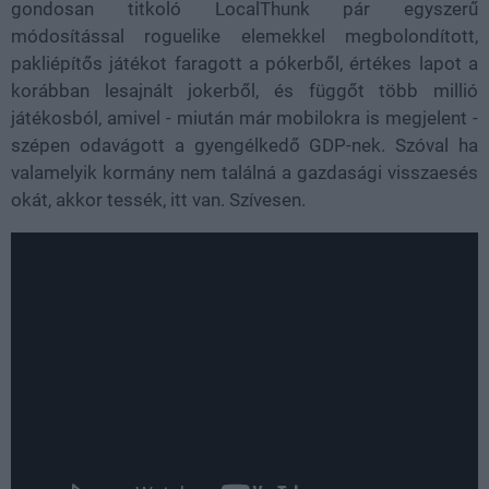
gondosan titkoló LocalThunk pár egyszerű
módosítással roguelike elemekkel megbolondított,
pakliépítős játékot faragott a pókerből, értékes lapot a
korábban lesajnált jokerből, és függőt több millió
játékosból, amivel - miután már mobilokra is megjelent -
szépen odavágott a gyengélkedő GDP-nek. Szóval ha
valamelyik kormány nem találná a gazdasági visszaesés
okát, akkor tessék, itt van. Szívesen.