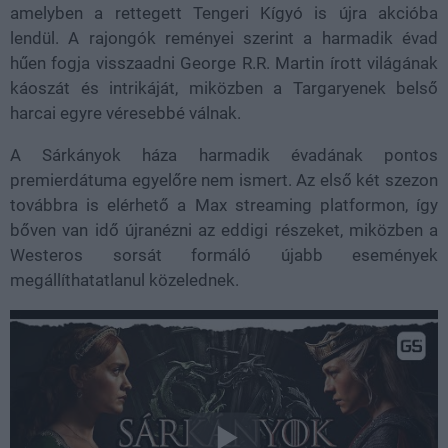
amelyben a rettegett Tengeri Kígyó is újra akcióba
lendül. A rajongók reményei szerint a harmadik évad
hűen fogja visszaadni George R.R. Martin írott világának
káoszát és intrikáját, miközben a Targaryenek belső
harcai egyre véresebbé válnak.
A Sárkányok háza harmadik évadának pontos
premierdátuma egyelőre nem ismert. Az első két szezon
továbbra is elérhető a Max streaming platformon, így
bőven van idő újranézni az eddigi részeket, miközben a
Westeros sorsát formáló újabb események
megállíthatatlanul közelednek.