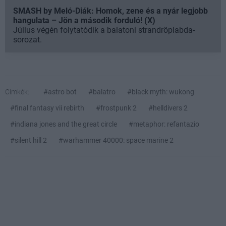
SMASH by Meló-Diák: Homok, zene és a nyár legjobb
hangulata – Jön a második forduló! (X)
Július végén folytatódik a balatoni strandröplabda-
sorozat.
Címkék:
#astro bot
#balatro
#black myth: wukong
#final fantasy vii rebirth
#frostpunk 2
#helldivers 2
#indiana jones and the great circle
#metaphor: refantazio
#silent hill 2
#warhammer 40000: space marine 2