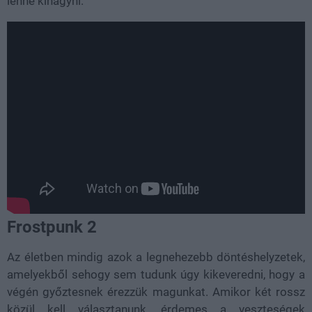
lenne kihagyni.
Frostpunk 2
Az életben mindig azok a legnehezebb döntéshelyzetek,
amelyekből sehogy sem tudunk úgy kikeveredni, hogy a
végén győztesnek érezzük magunkat. Amikor két rossz
közül kell választanunk, érdemes a veszteségek