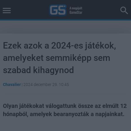
Ezek azok a 2024-es játékok,
amelyeket semmiképp sem
szabad kihagynod
Chavalier
|
2024 december 29. 10:45
Olyan játékokat válogattunk össze az elmúlt 12
hónapból, amelyek bearanyozták a napjainkat.
Loaded
:
Unmute
44.99%