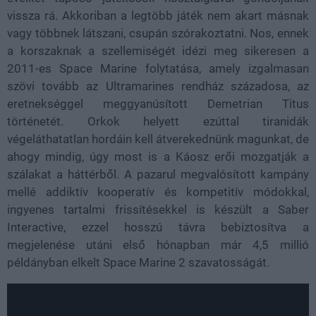
vissza rá. Akkoriban a legtöbb játék nem akart másnak
vagy többnek látszani, csupán szórakoztatni. Nos, ennek
a korszaknak a szellemiségét idézi meg sikeresen a
2011-es Space Marine folytatása, amely izgalmasan
szövi tovább az Ultramarines rendház századosa, az
eretnekséggel meggyanúsított Demetrian Titus
történetét. Orkok helyett ezúttal tiranidák
végeláthatatlan hordáin kell átverekednünk magunkat, de
ahogy mindig, úgy most is a Káosz erői mozgatják a
szálakat a háttérből. A pazarul megvalósított kampány
mellé addiktív kooperatív és kompetitív módokkal,
ingyenes tartalmi frissítésekkel is készült a Saber
Interactive, ezzel hosszú távra bebiztosítva a
megjelenése utáni első hónapban már 4,5 millió
példányban elkelt Space Marine 2 szavatosságát.