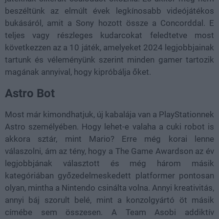
beszéltünk az elmúlt évek legkínosabb videójátékos
bukásáról, amit a Sony hozott össze a Concorddal. E
teljes vagy részleges kudarcokat feledtetve most
következzen az a 10 játék, amelyeket 2024 legjobbjainak
tartunk és véleményünk szerint minden gamer tartozik
magának annyival, hogy kipróbálja őket.
Astro Bot
Most már kimondhatjuk, új kabalája van a PlayStationnek
Astro személyében. Hogy lehet-e valaha a cuki robot is
akkora sztár, mint Mario? Erre még korai lenne
válaszolni, ám az tény, hogy a The Game Awardson az év
legjobbjának választott és még három másik
kategóriában győzedelmeskedett platformer pontosan
olyan, mintha a Nintendo csinálta volna. Annyi kreativitás,
annyi báj szorult belé, mint a konzolgyártó öt másik
címébe sem összesen. A Team Asobi addiktív