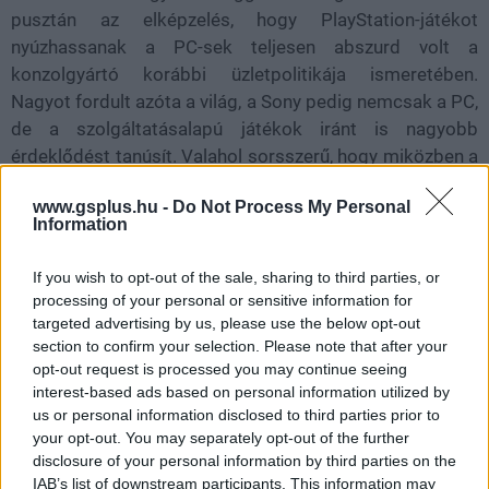
pusztán az elképzelés, hogy PlayStation-játékot
nyúzhassanak a PC-sek teljesen abszurd volt a
konzolgyártó korábbi üzletpolitikája ismeretében.
Nagyot fordult azóta a világ, a Sony pedig nemcsak a PC,
de a szolgáltatásalapú játékok iránt is nagyobb
érdeklődést tanúsít. Valahol sorsszerű, hogy miközben a
Concorddal azt demonstrálta, hogyan NE adjon ki senki
www.gsplus.hu -
Do Not Process My Personal
live service-es címet, a Helldivers 2-vel követendő példát
Information
mutatott. Persze a bogarak és robotok elleni harcba
előbb-utóbb a demokrácia legelszántabb őre is
If you wish to opt-out of the sale, sharing to third parties, or
belefárad, de a fejlesztőcsapat eddig jó munkát végzett
processing of your personal or sensitive information for
az érdeklődést fenntartani hivatott tartalmi támogatás
targeted advertising by us, please use the below opt-out
terén. A napokban debütált Omens of Tyranny új
section to confirm your selection. Please note that after your
opt-out request is processed you may continue seeing
ellenséges frakcióval, fegyverekkel és járművel rázta fel
interest-based ads based on personal information utilized by
a közösséget.
us or personal information disclosed to third parties prior to
your opt-out. You may separately opt-out of the further
disclosure of your personal information by third parties on the
IAB’s list of downstream participants. This information may