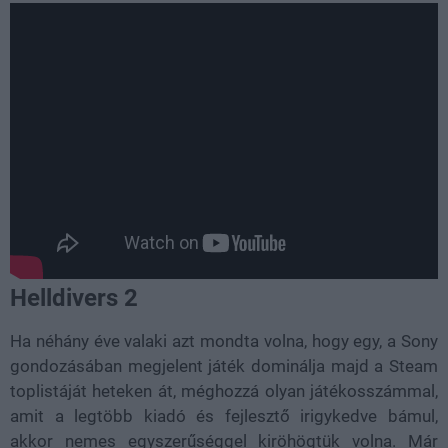
Helldivers 2
Ha néhány éve valaki azt mondta volna, hogy egy, a Sony
gondozásában megjelent játék dominálja majd a Steam
toplistáját heteken át, méghozzá olyan játékosszámmal,
amit a legtöbb kiadó és fejlesztő irigykedve bámul,
akkor nemes egyszerűséggel kiröhögtük volna. Már