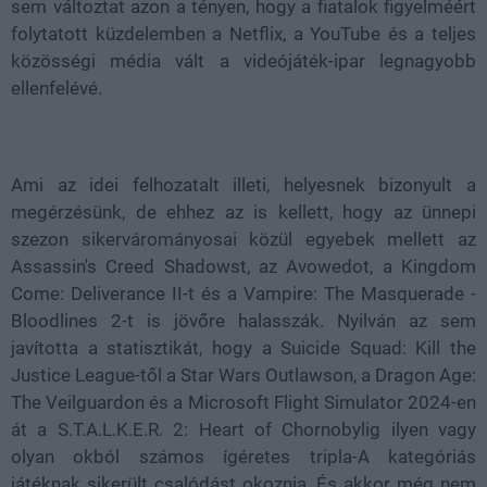
sem változtat azon a tényen, hogy a fiatalok figyelméért
folytatott küzdelemben a Netflix, a YouTube és a teljes
közösségi média vált a videójáték-ipar legnagyobb
ellenfelévé.
Ami az idei felhozatalt illeti, helyesnek bizonyult a
megérzésünk, de ehhez az is kellett, hogy az ünnepi
szezon sikervárományosai közül egyebek mellett az
Assassin's Creed Shadowst, az Avowedot, a Kingdom
Come: Deliverance II-t és a Vampire: The Masquerade -
Bloodlines 2-t is jövőre halasszák. Nyilván az sem
javította a statisztikát, hogy a Suicide Squad: Kill the
Justice League-től a Star Wars Outlawson, a Dragon Age:
The Veilguardon és a Microsoft Flight Simulator 2024-en
át a S.T.A.L.K.E.R. 2: Heart of Chornobylig ilyen vagy
olyan okból számos ígéretes tripla-A kategóriás
játéknak sikerült csalódást okoznia. És akkor még nem