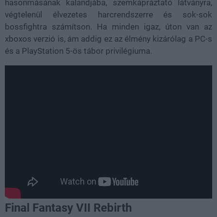
hasonmásának kalandjába, szemkápráztató látványra,
végtelenül élvezetes harcrendszerre és sok-sok
bossfightra számítson. Ha minden igaz, úton van az
xboxos verzió is, ám addig ez az élmény kizárólag a PC-s
és a PlayStation 5-ös tábor privilégiuma.
Final Fantasy VII Rebirth