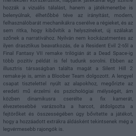
mértékben korszerűsítik, napjaink játékaival egy szintre
hozzák a vizuális tálalást, hanem a játékmenetbe is
belenyúlnak, élhetőbbé téve az irányítást, modern,
felhasználóbarát mechanikákra cserélve a régieket, és az
sem ritka, hogy kibővítik a helyszíneket, új szálakat
szőnek a narratívához. Nyilván nem kockázatmentes az
ilyen drasztikus beavatkozás, de a Resident Evil 2-től a
Final Fantasy VII remake trilógián át a Dead Space-ig
több pozitív példát is fel tudunk sorolni. Ebben az
illusztris társaságban találta magát a Silent Hill 2
remake-je is, amin a Bloober Team dolgozott. A lengyel
csapat tisztelettel nyúlt az alapokhoz, megőrizte az
eredeti mű érzelmi és pszichológiai mélységét, ám
közben dinamikusra cserélte a fix kamerát,
élvezetesebbé varázsolta a harcot, átdolgozta a
fejtörőket és összességében úgy bővítette a játékot,
hogy a hozzáadott extrákra áldásként tekintsenek még a
legvérmesebb rajongók is.