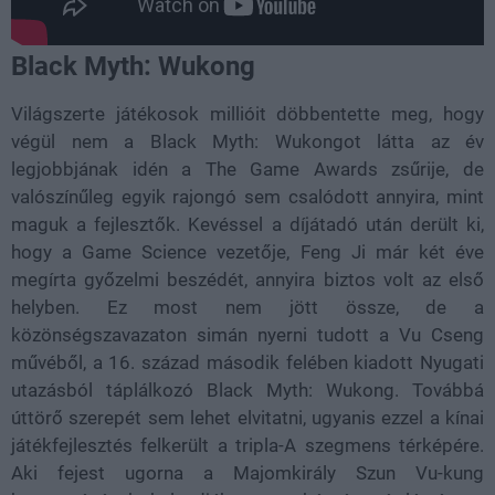
Black Myth: Wukong
Világszerte játékosok millióit döbbentette meg, hogy
végül nem a Black Myth: Wukongot látta az év
legjobbjának idén a The Game Awards zsűrije, de
valószínűleg egyik rajongó sem csalódott annyira, mint
maguk a fejlesztők. Kevéssel a díjátadó után derült ki,
hogy a Game Science vezetője, Feng Ji már két éve
megírta győzelmi beszédét, annyira biztos volt az első
helyben. Ez most nem jött össze, de a
közönségszavazaton simán nyerni tudott a Vu Cseng
művéből, a 16. század második felében kiadott Nyugati
utazásból táplálkozó Black Myth: Wukong. Továbbá
úttörő szerepét sem lehet elvitatni, ugyanis ezzel a kínai
játékfejlesztés felkerült a tripla-A szegmens térképére.
Aki fejest ugorna a Majomkirály Szun Vu-kung