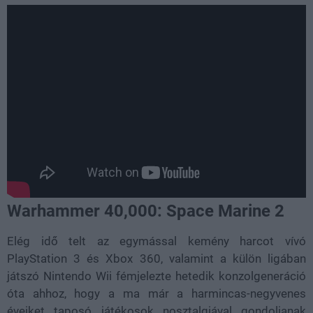
Warhammer 40,000: Space Marine 2
Elég idő telt az egymással kemény harcot vívó
PlayStation 3 és Xbox 360, valamint a külön ligában
játszó Nintendo Wii fémjelezte hetedik konzolgeneráció
óta ahhoz, hogy a ma már a harmincas-negyvenes
éveiket taposó játékosok nosztalgiával gondoljanak