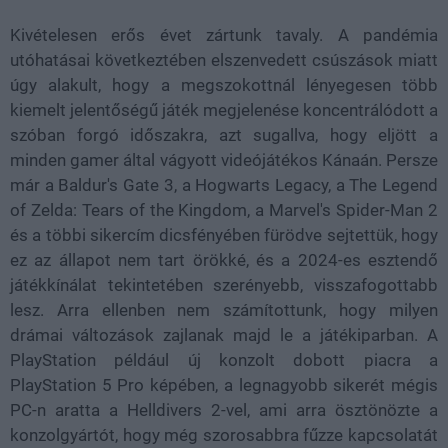
Kivételesen erős évet zártunk tavaly. A pandémia
utóhatásai következtében elszenvedett csúszások miatt
úgy alakult, hogy a megszokottnál lényegesen több
kiemelt jelentőségű játék megjelenése koncentrálódott a
szóban forgó időszakra, azt sugallva, hogy eljött a
minden gamer által vágyott videójátékos Kánaán. Persze
már a Baldur's Gate 3, a Hogwarts Legacy, a The Legend
of Zelda: Tears of the Kingdom, a Marvel's Spider-Man 2
és a többi sikercím dicsfényében fürödve sejtettük, hogy
ez az állapot nem tart örökké, és a 2024-es esztendő
játékkínálat tekintetében szerényebb, visszafogottabb
lesz. Arra ellenben nem számítottunk, hogy milyen
drámai változások zajlanak majd le a játékiparban. A
PlayStation például új konzolt dobott piacra a
PlayStation 5 Pro képében, a legnagyobb sikerét mégis
PC-n aratta a Helldivers 2-vel, ami arra ösztönözte a
konzolgyártót, hogy még szorosabbra fűzze kapcsolatát