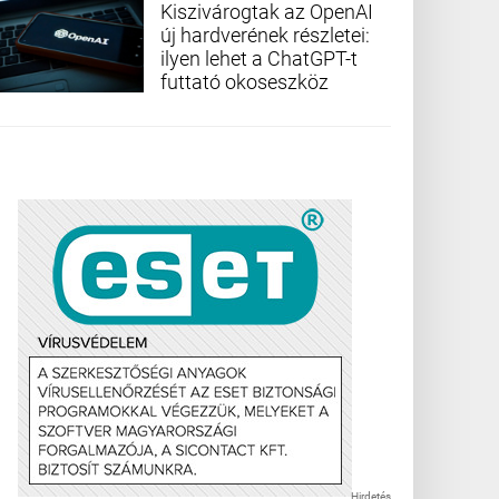
Kiszivárogtak az OpenAI
új hardverének részletei:
ilyen lehet a ChatGPT-t
futtató okoseszköz
Hirdetés