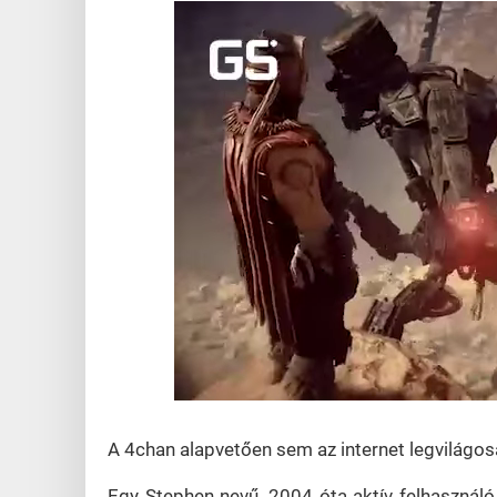
Loaded
:
Unmute
44.57%
A 4chan alapvetően sem az internet legvilágosa
Egy Stephen nevű, 2004 óta aktív felhasználó