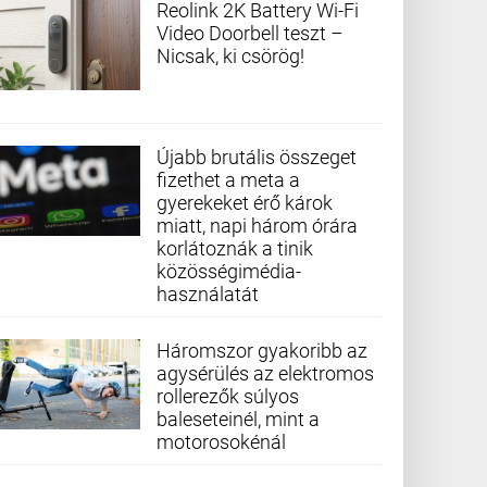
Reolink 2K Battery Wi-Fi
Video Doorbell teszt –
Nicsak, ki csörög!
Újabb brutális összeget
fizethet a meta a
gyerekeket érő károk
miatt, napi három órára
korlátoznák a tinik
közösségimédia-
használatát
Háromszor gyakoribb az
agysérülés az elektromos
rollerezők súlyos
baleseteinél, mint a
motorosokénál