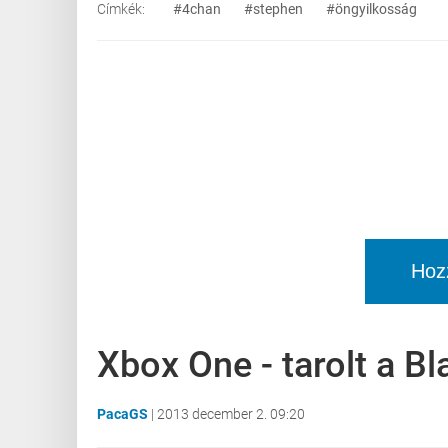
Címkék:
#4chan
#stephen
#öngyilkosság
Hoz
Xbox One - tarolt a Bl
PacaGS
|
2013 december 2. 09:20