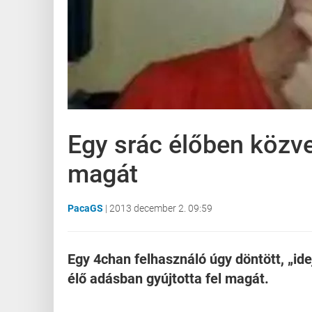
Egy srác élőben közvet
magát
PacaGS
|
2013 december 2. 09:59
Egy 4chan felhasználó úgy döntött, „id
élő adásban gyújtotta fel magát.