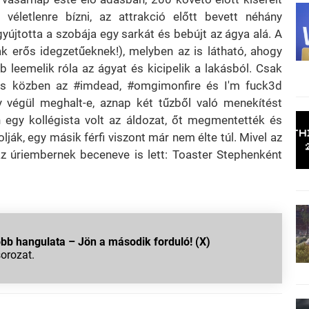
letlenre bízni, az attrakció előtt bevett néhány
gyújtotta a szobája egy sarkát és bebújt az ágya alá. A
k erős idegzetűeknek!), melyben az is látható, ahogy
leemelik róla az ágyat és kicipelik a lakásból. Csak
és közben az #imdead, #omgimonfire és I'm fuck3d
y végül meghalt-e, aznap két tűzből való menekítést
n egy kollégista volt az áldozat, őt megmentették és
ják, egy másik férfi viszont már nem élte túl. Mivel az
z úriembernek beceneve is lett: Toaster Stephenként
b hangulata – Jön a második forduló! (X)
sorozat.