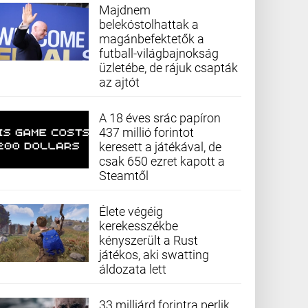
Majdnem
belekóstolhattak a
magánbefektetők a
futball-világbajnokság
üzletébe, de rájuk csapták
az ajtót
A 18 éves srác papíron
437 millió forintot
keresett a játékával, de
csak 650 ezret kapott a
Steamtől
Élete végéig
kerekesszékbe
kényszerült a Rust
játékos, aki swatting
áldozata lett
33 milliárd forintra perlik