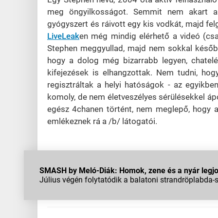
meg öngyilkosságot. Semmit nem akart a vé
gyógyszert és ráivott egy kis vodkát, majd fel
LiveLeak
en még mindig elérhető a videó (csa
Stephen meggyullad, majd nem sokkal később 
hogy a dolog még bizarrabb legyen, chatel
kifejezések is elhangzottak. Nem tudni, hog
regisztráltak a helyi hatóságok - az egyikbe
komoly, de nem életveszélyes sérülésekkel ápol
egész 4chanen történt, nem meglepő, hogy a
emlékeznek rá a /b/ látogatói.
SMASH by Meló-Diák: Homok, zene és a nyár legjob
Július végén folytatódik a balatoni strandröplabda-