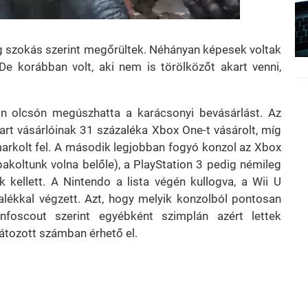
dig szokás szerint megőrültek. Néhányan képesek voltak
(De korábban volt, aki nem is törölközőt akart venni,
on olcsón megúszhatta a karácsonyi bevásárlást. Az
art vásárlóinak 31 százaléka Xbox One-t vásárolt, míg
markolt fel. A második legjobban fogyó konzol az Xbox
lpakoltunk volna belőle), a PlayStation 3 pedig némileg
 kellett. A Nintendo a lista végén kullogva, a Wii U
alékkal végzett. Azt, hogy melyik konzolból pontosan
foscout szerint egyébként szimplán azért lettek
átozott számban érhető el.