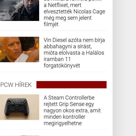
a Netflixet, mert
elvesztették Nicolas Cage
még meg sem jelent
filmjét
Vin Diesel azóta nem bírja
abbahagyni a sírást,
mióta elolvasta a Halálos
iramban 11
forgatókönyvét
PCW HÍREK
A Steam Controllerbe
rejtett Grip Sense egy
nagyon okos extra, amit
minden kontroller
megirigyelhetne