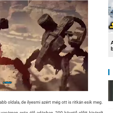
A
bb oldala, de ilyesmi azért még ott is ritkán esik meg.
 vasárnap este élő adásban, 200 követő előtt kísérelt