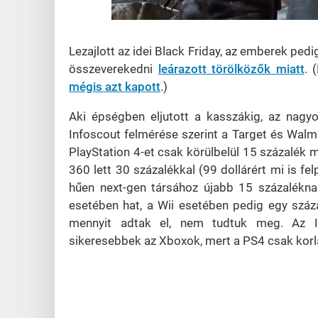
Loaded
:
Unmute
21.86%
Lezajlott az idei Black Friday, az emberek pe
összeverekedni
leárazott törölközők miatt
. 
mégis azt kapott
.)
Aki épségben eljutott a kasszákig, az nagy
Infoscout felmérése szerint a Target és Walm
PlayStation 4-et csak körülbelül 15 százalék 
360 lett 30 százalékkal (99 dollárért mi is fe
hűen next-gen társához újabb 15 százaléknak
esetében hat, a Wii esetében pedig egy száz
mennyit adtak el, nem tudtuk meg. Az In
sikeresebbek az Xboxok, mert a PS4 csak korl