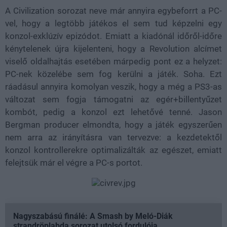
A Civilization sorozat neve már annyira egybeforrt a PC-
vel, hogy a legtöbb játékos el sem tud képzelni egy
konzol-exklúzív epizódot. Emiatt a kiadónál időről-időre
kénytelenek újra kijelenteni, hogy a Revolution alcímet
viselő oldalhajtás esetében márpedig pont ez a helyzet:
PC-nek közelébe sem fog kerülni a játék. Soha. Ezt
ráadásul annyira komolyan veszik, hogy a még a PS3-as
változat sem fogja támogatni az egér+billentyűzet
kombót, pedig a konzol ezt lehetővé tenné. Jason
Bergman producer elmondta, hogy a játék egyszerűen
nem arra az irányításra van tervezve: a kezdetektől
konzol kontrollerekre optimalizálták az egészet, emiatt
felejtsük már el végre a PC-s portot.
Nagyszabású finálé: A Smash by Meló-Diák
strandröplabda sorozat utolsó fordulója