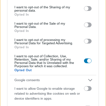
services and may gather and store information including but
not limited to your visit or usage behaviour. You may click to
I want to opt-out of the Sharing of my
personal data.
Zarathos
|
2008 március 18. 19:19
grant or deny consent to Google and its third-party tags to
Opted In
use your data for below specified purposes in below Google
consent section.
I want to opt-out of the Sale of my
Personal Data.
Solid Snake élete nem mindennapi: két lábon
Opted In
járó tankok, vámpírok, nehezebb napokon pedig
I want to opt-out of processing my
pokémonok és kék sündisznók...
Personal Data for Targeted Advertising.
Opted In
Loaded
:
Unmute
100.00%
I want to opt-out of Collection, Use,
Retention, Sale, and/or Sharing of my
Néhányatoknak bizonyára már volt szerencséje a
Personal Data that Is Unrelated with the
Purposes for which it was collected.
Nintendo népszerű verekedős sorozatához. Akinek
Opted Out
pedig nem, talán már az is hallott arról, hogy a legújabb
Google consents
részben - többek között - Solid Snake is játszható
karakter. A készítők ennek örömére elrejtettek pár
I want to allow Google to enable storage
"easter egg"-et a játékban, mely ízelítőt nyújt abból, hogy
related to advertising like cookies on web or
mennyire kiterjedt a FOXHOUND adatbázisa: még
device identifiers in apps.
Marióról is külön aktájuk van.