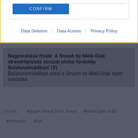
CONFIRM
Data Deletion
Data Access
Privacy Policy
Nagyszabású finálé: A Smash by Meló-Diák
strandröplabda sorozat utolsó fordulója
Balatonalmádiban! (X)
Balatonalmádiban zárul a Smash by Meló-Diák nyári
sorozata.
Címkék:
#super smash bros. brawl
#metal gear solid
#nintendo
#fun