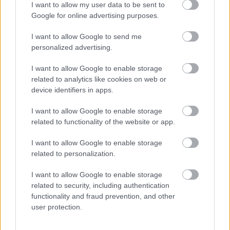
I want to allow my user data to be sent to
Google for online advertising purposes.
Snake segítőinek "hasznos" tanácsaiból az IGN készített
egy kis összeállítást, mely minden Metal Gear Solid
I want to allow Google to send me
rajongónak kötelező. Egyszerűen nem lehet nem
personalized advertising.
felnevetni azon, amikor David Hayter zavarodott hangon
I want to allow Google to enable storage
közli, hogy "Otacon, egy óriási gorillát látok
related to analytics like cookies on web or
nyakkendőben"
device identifiers in apps.
I want to allow Google to enable storage
related to functionality of the website or app.
I want to allow Google to enable storage
related to personalization.
I want to allow Google to enable storage
related to security, including authentication
functionality and fraud prevention, and other
user protection.