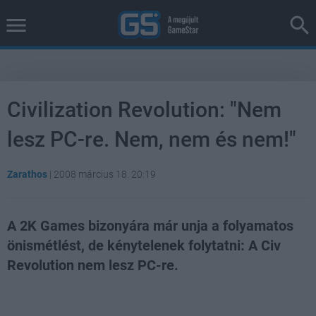
Civilization Revolution: "Nem
lesz PC-re. Nem, nem és nem!"
Zarathos
|
2008 március 18. 20:19
A 2K Games bizonyára már unja a folyamatos
önismétlést, de kénytelenek folytatni: A Civ
Revolution nem lesz PC-re.
Loaded
:
Unmute
81.69%