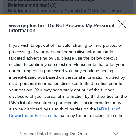
Balatonalmádiban! (X)
Balatonalmádiban zárul a Smash by Meló-Diák nyári
sorozata.
www.gsplus.hu -
Do Not Process My Personal
Information
If you wish to opt-out of the sale, sharing to third parties, or
Címkék:
#civilization
#port
#irányítás
#2k games
processing of your personal or sensitive information for
targeted advertising by us, please use the below opt-out
section to confirm your selection. Please note that after your
opt-out request is processed you may continue seeing
interest-based ads based on personal information utilized by
us or personal information disclosed to third parties prior to
your opt-out. You may separately opt-out of the further
disclosure of your personal information by third parties on the
IAB’s list of downstream participants. This information may
Super Smash Bros. - "Otacon,
also be disclosed by us to third parties on the
IAB’s List of
Downstream Participants
that may further disclose it to other
egy gorillát látok
third parties.
nyakkendőben"
Please note that this website/app uses one or more Google
Personal Data Processing Opt Outs