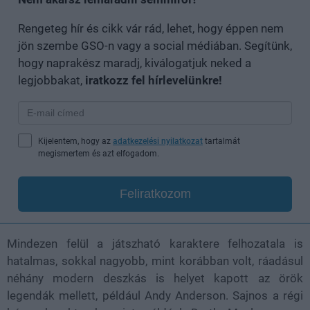
Rengeteg hír és cikk vár rád, lehet, hogy éppen nem
jön szembe GSO-n vagy a social médiában. Segítünk,
hogy naprakész maradj, kiválogatjuk neked a
legjobbakat,
iratkozz fel hírlevelünkre!
Kijelentem, hogy az
adatkezelési nyilatkozat
tartalmát
megismertem és azt elfogadom.
Feliratkozom
Mindezen felül a játszható karaktere felhozatala is
hatalmas, sokkal nagyobb, mint korábban volt, ráadásul
néhány modern deszkás is helyet kapott az örök
legendák mellett, például Andy Anderson. Sajnos a régi