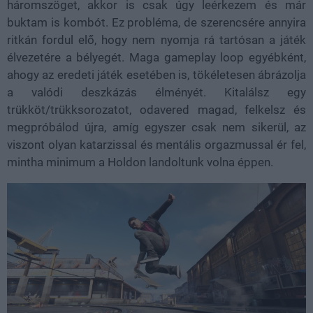
háromszöget, akkor is csak úgy leérkezem és már
buktam is kombót. Ez probléma, de szerencsére annyira
ritkán fordul elő, hogy nem nyomja rá tartósan a játék
élvezetére a bélyegét. Maga gameplay loop egyébként,
ahogy az eredeti játék esetében is, tökéletesen ábrázolja
a valódi deszkázás élményét. Kitalálsz egy
trükköt/trükksorozatot, odavered magad, felkelsz és
megpróbálod újra, amíg egyszer csak nem sikerül, az
viszont olyan katarzissal és mentális orgazmussal ér fel,
mintha minimum a Holdon landoltunk volna éppen.