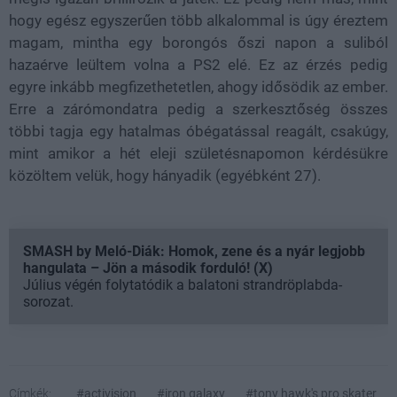
hogy egész egyszerűen több alkalommal is úgy éreztem
magam, mintha egy borongós őszi napon a suliból
hazaérve leültem volna a PS2 elé. Ez az érzés pedig
egyre inkább megfizethetetlen, ahogy idősödik az ember.
Erre a zárómondatra pedig a szerkesztőség összes
többi tagja egy hatalmas óbégatással reagált, csakúgy,
mint amikor a hét eleji születésnapomon kérdésükre
közöltem velük, hogy hányadik (egyébként 27).
SMASH by Meló-Diák: Homok, zene és a nyár legjobb
hangulata – Jön a második forduló! (X)
Július végén folytatódik a balatoni strandröplabda-
sorozat.
Címkék:
#activision
#iron galaxy
#tony hawk's pro skater