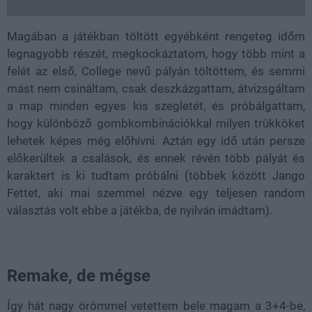
Magában a játékban töltött egyébként rengeteg időm
legnagyobb részét, megkockáztatom, hogy több mint a
felét az első, College nevű pályán töltöttem, és semmi
mást nem csináltam, csak deszkázgattam, átvizsgáltam
a map minden egyes kis szegletét, és próbálgattam,
hogy különböző gombkombinációkkal milyen trükköket
lehetek képes még előhívni. Aztán egy idő után persze
előkerültek a csalások, és ennek révén több pályát és
karaktert is ki tudtam próbálni (többek között Jango
Fettet, aki mai szemmel nézve egy teljesen random
választás volt ebbe a játékba, de nyilván imádtam).
Remake, de mégse
Így hát nagy örömmel vetettem bele magam a 3+4-be,