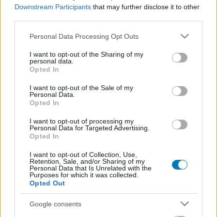
szembetűnő a 3+4 kapcsán.
Downstream Participants
that may further disclose it to other
third parties.
Please note that this website/app uses one or more Google
Personal Data Processing Opt Outs
services and may gather and store information including but
not limited to your visit or usage behaviour. You may click to
I want to opt-out of the Sharing of my
personal data.
grant or deny consent to Google and its third-party tags to
Opted In
use your data for below specified purposes in below Google
consent section.
I want to opt-out of the Sale of my
Personal Data.
Opted In
I want to opt-out of processing my
Personal Data for Targeted Advertising.
Opted In
A korábbi Tony Hawk játékok egy relatíve egyszerű
I want to opt-out of Collection, Use,
Retention, Sale, and/or Sharing of my
rendszer alapján működtek: van X map, mindegyiken X
Personal Data that Is Unrelated with the
Purposes for which it was collected.
számú feladattal, és 2 percet kapunk, hogy teljesítsünk
Opted Out
ezekből annyit, amennyit csak tudunk. Ha letelik az idő, a
rendszer megjegyzi, mely feladatokat sikerült
Google consents
teljesítenünk, és egy újrakezdés után rámehetünk azokra,