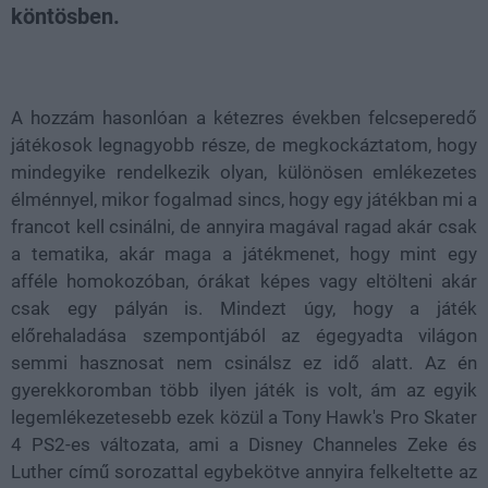
köntösben.
Loaded
:
Unmute
21.86%
A hozzám hasonlóan a kétezres években felcseperedő
játékosok legnagyobb része, de megkockáztatom, hogy
mindegyike rendelkezik olyan, különösen emlékezetes
élménnyel, mikor fogalmad sincs, hogy egy játékban mi a
francot kell csinálni, de annyira magával ragad akár csak
a tematika, akár maga a játékmenet, hogy mint egy
afféle homokozóban, órákat képes vagy eltölteni akár
csak egy pályán is. Mindezt úgy, hogy a játék
előrehaladása szempontjából az égegyadta világon
semmi hasznosat nem csinálsz ez idő alatt. Az én
gyerekkoromban több ilyen játék is volt, ám az egyik
legemlékezetesebb ezek közül a Tony Hawk's Pro Skater
4 PS2-es változata, ami a Disney Channeles Zeke és
Luther című sorozattal egybekötve annyira felkeltette az