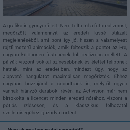
A grafika is gyönyörű lett. Nem tolta túl a fotorealizmust,
megőrzött valamennyit az eredeti kissé stilizált
megjelenéséből, ami pont így jó, hiszen a valamelyest
rajzfilmszerű animációk, amik felteszik a pontot az i-re,
nagyon különösen festenének full realizmus mellett. A
pályák viszont sokkal színesebbnek és élettel telibbnek
hatnak, mint az eredetiben, mindezt úgy, hogy az
alapvető hangulatot maximálisan megőrizték. Ehhez
nagyban hozzájárul a soundtrack is, melyről ugyan
vannak hiányzó darabok, révén, az Activision már nem
birtokolta a licencet minden eredeti nótához, viszont a
pótlás ízlésesen, és a klasszikus felhozatal
szellemiségéhez igazodva történt.
Nem akarsz lemaradni semmiről?