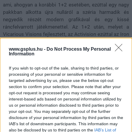
ami, ahogyan a korábbi 1+2 esetében, ezúttal egy nagy
pakkban alkotta újra nulláról a széria harmadik és
negyedik részét modern grafikával és egy kissé
ráncfelvarrott játékmenettel. Az 1+2 után, melyet a
Vicarious Visions fejlesztett, az Activision ezúttal az Iron
Galaxynak adta a projektet, melyet legtöbben a The Last
of Us Part I és II PC-s portjáról ismerhettek, mely nem
www.gsplus.hu -
Do Not Process My Personal
Information
feltétlenül a legjobb pályaeredmény, de a második rész
egyébként már korrektül sikerült.
If you wish to opt-out of the sale, sharing to third parties, or
processing of your personal or sensitive information for
Mielőtt viszont a remake aszfaltjára gördültem volna,
targeted advertising by us, please use the below opt-out
elővettem egy kicsit a 4 régi változatát, részben
section to confirm your selection. Please note that after your
nosztalgia miatt, részben azért, hogy mégis csak legyen
opt-out request is processed you may continue seeing
összehasonlítási alap, hiszen nem ma játszottam vele
interest-based ads based on personal information utilized by
utoljára. Mint utólag kiderült, ez igazából teljesen
us or personal information disclosed to third parties prior to
your opt-out. You may separately opt-out of the further
felesleges volt, ugyanis a széria eddig újraalkotott részei
disclosure of your personal information by third parties on the
közül a negyedik játék hasonlít legkevésbé az eredeti
IAB’s list of downstream participants. This information may
változatához, és ez az első dolog, ami igazán
also be disclosed by us to third parties on the
IAB’s List of