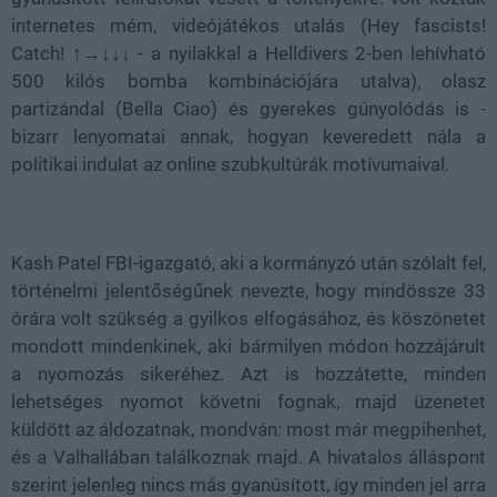
internetes mém, videójátékos utalás (Hey fascists!
Catch! ↑→↓↓↓ - a nyilakkal a Helldivers 2-ben lehívható
500 kilós bomba kombinációjára utalva), olasz
partizándal (Bella Ciao) és gyerekes gúnyolódás is -
bizarr lenyomatai annak, hogyan keveredett nála a
politikai indulat az online szubkultúrák motívumaival.
Kash Patel FBI-igazgató, aki a kormányzó után szólalt fel,
történelmi jelentőségűnek nevezte, hogy mindössze 33
órára volt szükség a gyilkos elfogásához, és köszönetet
mondott mindenkinek, aki bármilyen módon hozzájárult
a nyomozás sikeréhez. Azt is hozzátette, minden
lehetséges nyomot követni fognak, majd üzenetet
küldött az áldozatnak, mondván: most már megpihenhet,
és a Valhallában találkoznak majd. A hivatalos álláspont
szerint jelenleg nincs más gyanúsított, így minden jel arra