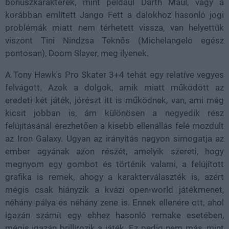
bónuszkarakterek, mint például Darth Maul, vagy a
korábban említett Jango Fett a dalokhoz hasonló jogi
problémák miatt nem térhetett vissza, van helyettük
viszont Tini Nindzsa Teknős (Michelangelo egész
pontosan), Doom Slayer, meg ilyenek.
A Tony Hawk's Pro Skater 3+4 tehát egy relatíve vegyes
felvágott. Azok a dolgok, amik miatt működött az
eredeti két játék, jórészt itt is működnek, van, ami még
kicsit jobban is, ám különösen a negyedik rész
felújításánál érezhetően a kisebb ellenállás felé mozdult
az Iron Galaxy. Ugyan az irányítás nagyon simogatja az
ember agyának azon részét, amelyik szereti, hogy
megnyom egy gombot és történik valami, a felújított
grafika is remek, ahogy a karakterválaszték is, azért
mégis csak hiányzik a kvázi open-world játékmenet,
néhány pálya és néhány zene is. Ennek ellenére ott, ahol
igazán számít egy ehhez hasonló remake esetében,
mégis igazán brillírozik a játék. Ez pedig nem más, mint