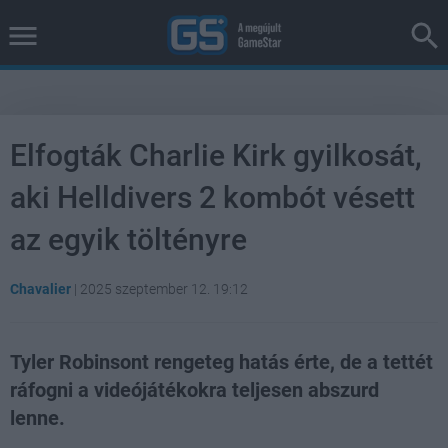
Elfogták Charlie Kirk gyilkosát,
aki Helldivers 2 kombót vésett
az egyik töltényre
Chavalier
|
2025 szeptember 12. 19:12
Tyler Robinsont rengeteg hatás érte, de a tettét
ráfogni a videójátékokra teljesen abszurd
lenne.