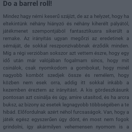
Do a barrel roll!
Mindez hagy némi keserű szájízt, de az a helyzet, hogy ha
eltekintünk néhány hiányzó és néhány kiherélt pályától,
játékmenet szempontjából fantasztikusra sikerült a
remake. Az irányítás ugyan megőrzi az eredetinek a
sémáját, de sokkal reszponzívabbnak érződik minden.
Míg a régi verzióban sokszor azt vettem észre, hogy egy
idő után már valójában fogalmam sincs, hogy mit
csinálok, csak nyomkodom a gombokat, hogy minél
nagyobb kombót szedjek össze és remélem, hogy
közben nem esek orra, addig itt sokkal inkább a
kezemben éreztem az irányítást. A kis gördeszkásunk
pontosan azt csinálja és úgy, amire utasítod, és ha arcra
buksz, az bizony az esetek legnagyobb többségében a te
hibád. Előfordulnak azért néhol furcsaságok. Van, hogy a
játék egész egyszerűen úgy dönt, én most nem fogok
grindolni, így akármilyen vehemensen nyomom is a