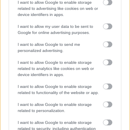
I want to allow Google to enable storage
amelyeket addig nem sikerült abszolválni. A negyedik
related to advertising like cookies on web or
rész szakított ezzel a formulával és mindegyik pálya egy
device identifiers in apps.
nyílt térként funkcionált, amelyet szabadon bejárhattunk.
A feladatokat NPC-kel való beszélgetések révén
I want to allow my user data to be sent to
Google for online advertising purposes.
vehettük fel, és mindegyik saját időkerettel rendelkezett,
így nem szakítottak ki bennünket a játékból minden
I want to allow Google to send me
letelő 2 perc után, illetve nem kellett az egész sessiont
personalized advertising.
elölről kezdenünk, ha valami épp nem úgy sikerült, ahogy
elterveztük. A remake sajnos szakít ezzel, és a negyedik
I want to allow Google to enable storage
related to analytics like cookies on web or
rész pályáin is a korábbi játékok szisztémája szerint
device identifiers in apps.
játszhatjuk. Van egy feladatlista, amit a játék rögtön az
elején ismertet, két percig próbálkozhatunk velük, ami
I want to allow Google to enable storage
sikerül, sikerül, a többivel restart után próbálkozhatunk.
related to functionality of the website or app.
Nincsenek felvehető küldetések, nincs NPC-kel
I want to allow Google to enable storage
beszélgetés, ami kissé elvesz az élményből a negyedik
related to personalization.
játék klasszikus változatához képest.
I want to allow Google to enable storage
Nem ez az egyetlen változtatás az eredeti játékhoz
related to security, including authentication