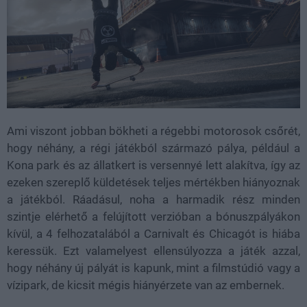
Ami viszont jobban bökheti a régebbi motorosok csőrét,
hogy néhány, a régi játékból származó pálya, például a
Kona park és az állatkert is versennyé lett alakítva, így az
ezeken szereplő küldetések teljes mértékben hiányoznak
a játékból. Ráadásul, noha a harmadik rész minden
szintje elérhető a felújított verzióban a bónuszpályákon
kívül, a 4 felhozatalából a Carnivalt és Chicagót is hiába
keressük. Ezt valamelyest ellensúlyozza a játék azzal,
hogy néhány új pályát is kapunk, mint a filmstúdió vagy a
vízipark, de kicsit mégis hiányérzete van az embernek.