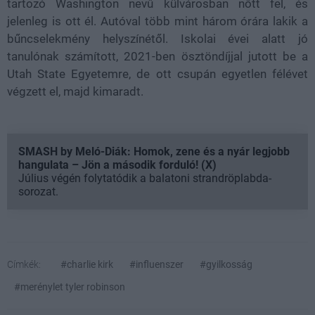
tartozó Washington nevű külvárosban nőtt fel, és
jelenleg is ott él. Autóval több mint három órára lakik a
bűncselekmény helyszínétől. Iskolai évei alatt jó
tanulónak számított, 2021-ben ösztöndíjjal jutott be a
Utah State Egyetemre, de ott csupán egyetlen félévet
végzett el, majd kimaradt.
SMASH by Meló-Diák: Homok, zene és a nyár legjobb
hangulata – Jön a második forduló! (X)
Július végén folytatódik a balatoni strandröplabda-
sorozat.
Címkék:
#charlie kirk
#influenszer
#gyilkosság
#merénylet tyler robinson