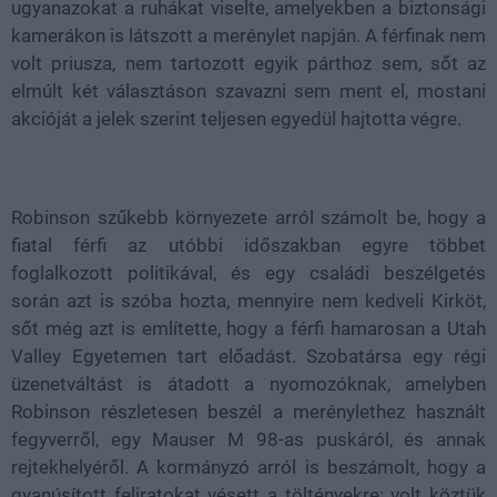
ugyanazokat a ruhákat viselte, amelyekben a biztonsági
kamerákon is látszott a merénylet napján. A férfinak nem
volt priusza, nem tartozott egyik párthoz sem, sőt az
elmúlt két választáson szavazni sem ment el, mostani
akcióját a jelek szerint teljesen egyedül hajtotta végre.
Robinson szűkebb környezete arról számolt be, hogy a
fiatal férfi az utóbbi időszakban egyre többet
foglalkozott politikával, és egy családi beszélgetés
során azt is szóba hozta, mennyire nem kedveli Kirköt,
sőt még azt is említette, hogy a férfi hamarosan a Utah
Valley Egyetemen tart előadást. Szobatársa egy régi
üzenetváltást is átadott a nyomozóknak, amelyben
Robinson részletesen beszél a merénylethez használt
fegyverről, egy Mauser M 98-as puskáról, és annak
rejtekhelyéről. A kormányzó arról is beszámolt, hogy a
gyanúsított feliratokat vésett a töltényekre: volt köztük