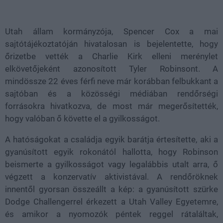
Loaded
:
Unmute
38.26%
Utah állam kormányzója, Spencer Cox a mai
sajtótájékoztatóján hivatalosan is bejelentette, hogy
őrizetbe vették a Charlie Kirk elleni merénylet
elkövetőjeként azonosított Tyler Robinsont. A
mindössze 22 éves férfi neve már korábban felbukkant a
sajtóban és a közösségi médiában rendőrségi
forrásokra hivatkozva, de most már megerősítették,
hogy valóban ő követte el a gyilkosságot.
A hatóságokat a családja egyik barátja értesítette, aki a
gyanúsított egyik rokonától hallotta, hogy Robinson
beismerte a gyilkosságot vagy legalábbis utalt arra, ő
végzett a konzervatív aktivistával. A rendőröknek
innentől gyorsan összeállt a kép: a gyanúsított szürke
Dodge Challengerrel érkezett a Utah Valley Egyetemre,
és amikor a nyomozók péntek reggel rátaláltak,