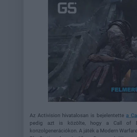
Loaded
:
Unmute
22.18%
Az Activision hivatalosan is bejelentette
a Ca
pedig azt is közölte, hogy a Call of
konzolgenerációkon. A játék a Modern Warfare