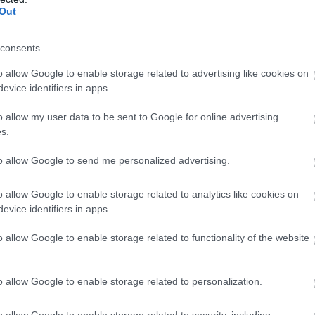
Out
consents
b hangulata – Jön a második forduló! (X)
o allow Google to enable storage related to advertising like cookies on
sorozat.
evice identifiers in apps.
o allow my user data to be sent to Google for online advertising
s.
fare 4
#warzone
#ps4
#xbox one
to allow Google to send me personalized advertising.
o allow Google to enable storage related to analytics like cookies on
evice identifiers in apps.
o allow Google to enable storage related to functionality of the website
o allow Google to enable storage related to personalization.
o allow Google to enable storage related to security, including