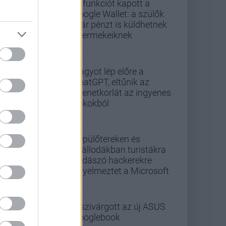
Új funkciót kapott a
Google Wallet: a szülők
már pénzt is küldhetnek
gyermekeiknek
Nagyot lép előre a
ChatGPT, eltűnik az
üzenetkorlát az ingyenes
fiókokból
Repülőtereken és
szállodákban turistákra
vadászó hackerekre
figyelmeztet a Microsoft
Kiszivárgott az új ASUS
Googlebook