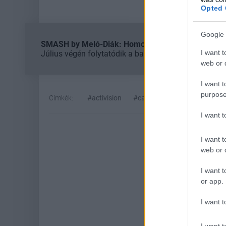
Opted 
Google 
SMASH by Meló-Diák: Homok, zene és a nyár legjob
I want t
Július végén folytatódik a balatoni strandröplabda-
web or d
I want t
purpose
Címkék:
#activision
#call of duty
#modern war
I want 
I want t
web or d
I want t
or app.
I want t
I want t