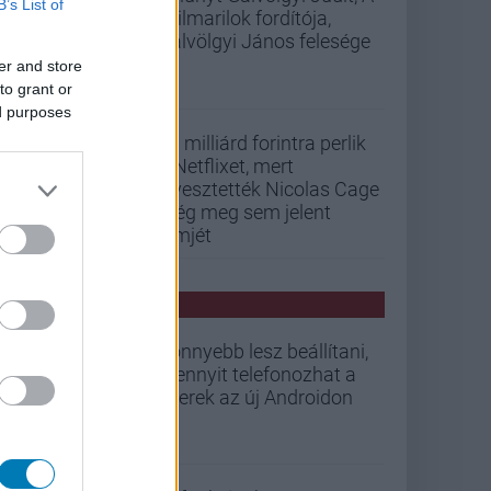
B’s List of
szilmarilok fordítója,
Gálvölgyi János felesége
er and store
to grant or
ed purposes
33 milliárd forintra perlik
a Netflixet, mert
elvesztették Nicolas Cage
még meg sem jelent
filmjét
PCW HÍREK
Könnyebb lesz beállítani,
mennyit telefonozhat a
gyerek az új Androidon