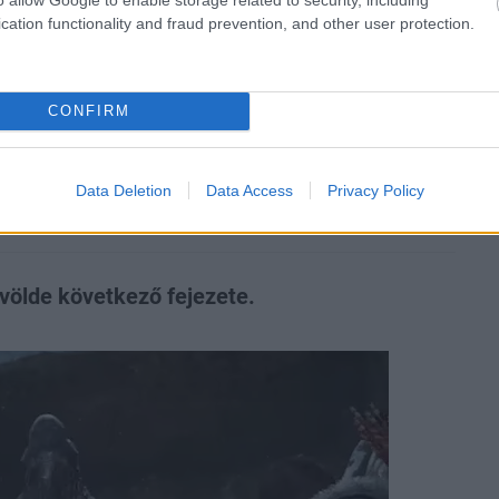
zászólások
cation functionality and fraud prevention, and other user protection.
f Duty előzetese, nem várt
CONFIRM
a szivárgások után
Data Deletion
Data Access
Privacy Policy
övölde következő fejezete.