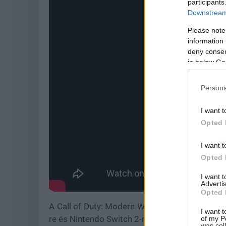
participants
Downstream 
Please note
information 
deny consent
in below Go
Persona
I want t
Opted 
I want t
Opted 
I want 
Advertis
Opted 
A Call of Duty: Modern Warfare 4 október 23-án
I want t
re és Nintendo Switch 2-re. A megjelenés előtt n
of my P
was col