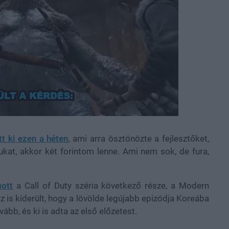
tt ki ezen a héten
, ami arra ösztönözte a fejlesztőket,
kukat, akkor két forintom lenne. Ami nem sok, de fura,
gott
a Call of Duty széria következő része, a Modern
 is kiderült, hogy a lövölde legújabb epizódja Koreába
ább, és ki is adta az első előzetest.