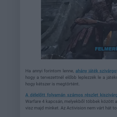
Loaded
:
Unmute
38.99%
Ha annyi forintom lenne,
ahány játék szivárgo
hogy a tervezettnél előbb leplezzék le a játé
hogy kétszer is megtörtént.
A délelőtt folyamán számos részlet kiszivár
Warfare 4 kapcsán, melyekből többek között az
visz majd minket. Az Activision nem várt hát tov