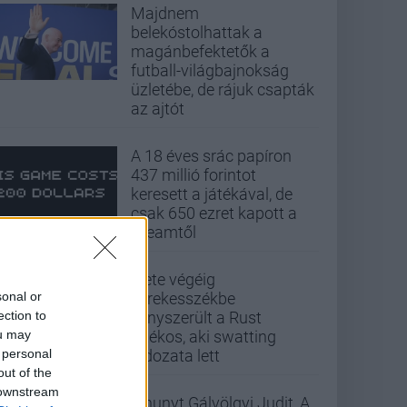
Majdnem
belekóstolhattak a
magánbefektetők a
futball-világbajnokság
üzletébe, de rájuk csapták
az ajtót
A 18 éves srác papíron
437 millió forintot
keresett a játékával, de
csak 650 ezret kapott a
Steamtől
Élete végéig
sonal or
kerekesszékbe
ection to
kényszerült a Rust
ou may
játékos, aki swatting
 personal
áldozata lett
out of the
 downstream
Elhunyt Gálvölgyi Judit, A