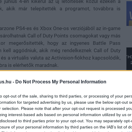
június 4-én kikerül az új letöltések közül ezeken a
, akik már telepítették a programot, továbbra is
 Warzone PS4-es és Xbox One-os verziójából az in-game
vásárolhatnak Call of Duty Points csomagokat vagy más
kkor megerősítették, hogy az ingyenes Battle Pass
 kell aggódniuk, akik még rendelkeznek Call of Duty
és a virtuális valuta az Activision-fiókhoz kapcsolódik,
bra is elérhetők maradnak.
us.hu -
Do Not Process My Personal Information
Warfare 4 első szezonjának indulásával az új játék
to opt-out of the sale, sharing to third parties, or processing of your per
zone-ban is.
formation for targeted advertising by us, please use the below opt-out s
r selection. Please note that after your opt-out request is processed y
eing interest-based ads based on personal information utilized by us or
disclosed to third parties prior to your opt-out. You may separately opt-
losure of your personal information by third parties on the IAB’s list of