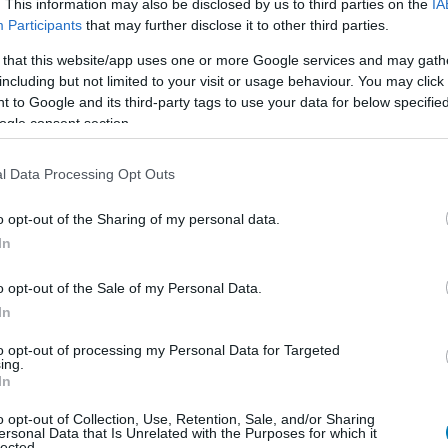
. This information may also be disclosed by us to third parties on the
IA
Participants
that may further disclose it to other third parties.
 that this website/app uses one or more Google services and may gath
including but not limited to your visit or usage behaviour. You may click 
 to Google and its third-party tags to use your data for below specifi
ogle consent section.
l Data Processing Opt Outs
o opt-out of the Sharing of my personal data.
In
o opt-out of the Sale of my Personal Data.
In
to opt-out of processing my Personal Data for Targeted
ing.
In
 jelenik meg PlayStation 5-re, Xbox Series X|S-re, PC-
o opt-out of Collection, Use, Retention, Sale, and/or Sharing
yílt bétateszt is várható.
ersonal Data that Is Unrelated with the Purposes for which it
lected.