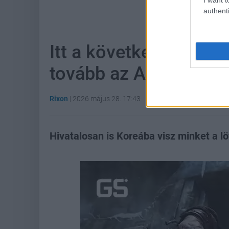
Hoz
authenti
Itt a következő Call o
tovább az Activision 
Rixon
|
2026 május 28. 17:43
Hivatalosan is Koreába visz minket a l