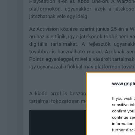
PlayStation 4-en és Xbox One-on. A Warzone 
platformokon, ugyanakkor azok a játékosok
játszhatnak vele egy ideig.
Az Activision közlése szerint június 25-én a
áruház is eltűnik, így a játékosok többé nem 
digitális tartalmakat. A fejlesztők ugyana
továbbra is használható marad. Azoknak sem
Points egyenleggel, mivel a vásárolt tartalmak 
így ugyanazzal a fiókkal más platformon továb
www.gspl
A kiadó arról is beszámolt, hogy a Modern 
If you wish 
tartalmai fokozatosan megjelennek majd a War
sensitive in
confirm you
continue se
information 
further disc