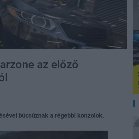
Warzone az előző
ól
zésével búcsúznak a régebbi konzolok.