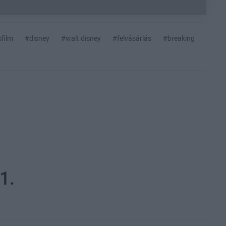
film
#disney
#walt disney
#felvásárlás
#breaking
1.