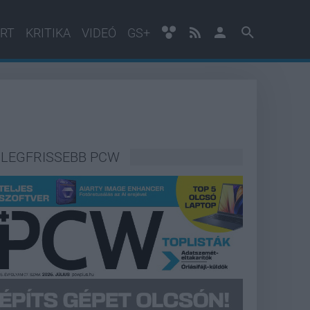
RT
KRITIKA
VIDEÓ
GS+
LEGFRISSEBB PCW