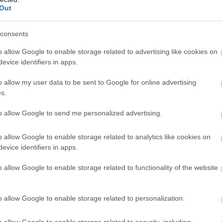
Out
ókra számíthatunk.
allatán, szögezzük le, hogy ez jó hatással is lehet a
consents
yamán érkező alkotásoknak.
o allow Google to enable storage related to advertising like cookies on
, a két cég pedig sikeresebb, mint valaha.
evice identifiers in apps.
tékokra is számíthatunk a közeljövőben, melyeket
o allow my user data to be sent to Google for online advertising
s.
séli a döntés okait:
to allow Google to send me personalized advertising.
o allow Google to enable storage related to analytics like cookies on
evice identifiers in apps.
o allow Google to enable storage related to functionality of the website
o allow Google to enable storage related to personalization.
o allow Google to enable storage related to security, including