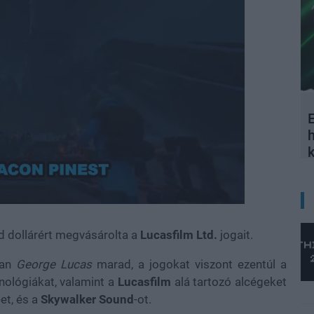
E
Loaded
:
100.00%
d dollárért megvásárolta a
Lucasfilm Ltd.
jogait.
ban
George Lucas
marad, a jogokat viszont ezentúl a
hnológiákat, valamint a
Lucasfilm
alá tartozó alcégeket
-et, és a
Skywalker Sound
-ot.