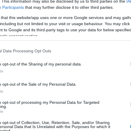
. This information may also be disclosed by us to third parties on the
IA
Participants
that may further disclose it to other third parties.
 that this website/app uses one or more Google services and may gath
including but not limited to your visit or usage behaviour. You may click 
 to Google and its third-party tags to use your data for below specifi
ogle consent section.
l Data Processing Opt Outs
o opt-out of the Sharing of my personal data.
In
o opt-out of the Sale of my Personal Data.
In
to opt-out of processing my Personal Data for Targeted
nöki pozíciót teljes egészében az eddigi társelnök,
ing.
a
Walt Disney
elnökének,
Alan Horn
-nak fog jelenteni.
In
o opt-out of Collection, Use, Retention, Sale, and/or Sharing
: 2015-ben érkezhet a
Star Wars: Episode VII
, melynek
ersonal Data that Is Unrelated with the Purposes for which it
producerként,
Lucas
pedig kreatív tanácsadóként
lected.