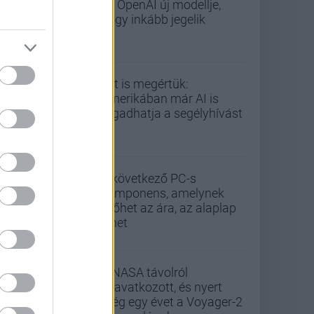
az OpenAI új modellje,
hogy inkább jegelik
Ezt is megértük:
Amerikában már AI is
fogadhatja a segélyhívást
A következő PC-s
komponens, amelynek
kilőhet az ára, az alaplap
lehet
A NASA távolról
beavatkozott, és nyert
még egy évet a Voyager-2