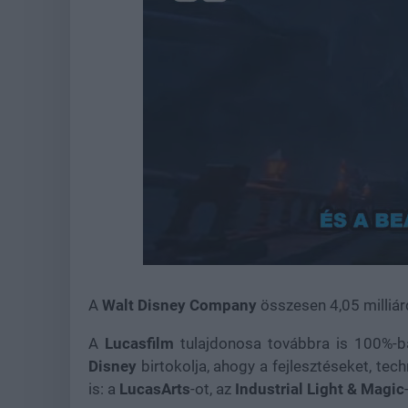
Unmute
A
Walt Disney Company
összesen 4,05 milliár
A
Lucasfilm
tulajdonosa továbbra is 100%-
Disney
birtokolja, ahogy a fejlesztéseket, tec
is: a
LucasArts
-ot, az
Industrial Light & Magic