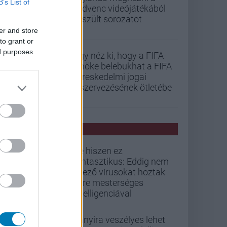
B’s List of
kedvenc videójátékából
készült sorozatot
er and store
to grant or
ed purposes
Úgy néz ki, hogy a FIFA-
elnöke belebukhat a FIFA
kereskedelmi jogai
kiszervezésének ötletébe
PCW HÍREK
De hiszen ez
fantasztikus: Eddig nem
létező vírusokat hoztak
létre mesterséges
intelligenciával
Annyira veszélyes lehet