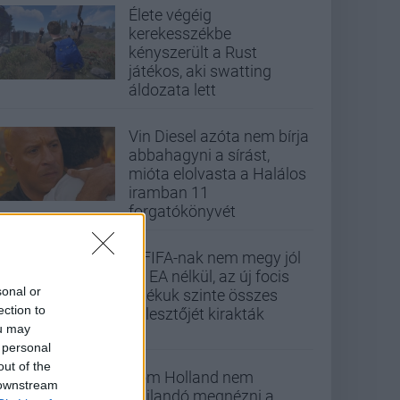
Élete végéig
kerekesszékbe
kényszerült a Rust
játékos, aki swatting
áldozata lett
Vin Diesel azóta nem bírja
abbahagyni a sírást,
mióta elolvasta a Halálos
iramban 11
forgatókönyvét
A FIFA-nak nem megy jól
az EA nélkül, az új focis
sonal or
játékuk szinte összes
ection to
fejlesztőjét kirakták
ou may
 personal
out of the
Tom Holland nem
 downstream
hajlandó megnézni a