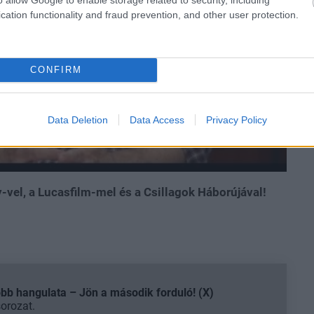
cation functionality and fraud prevention, and other user protection.
CONFIRM
Data Deletion
Data Access
Privacy Policy
-vel, a Lucasfilm-mel és a Csillagok Háborújával!
b hangulata – Jön a második forduló! (X)
sorozat.