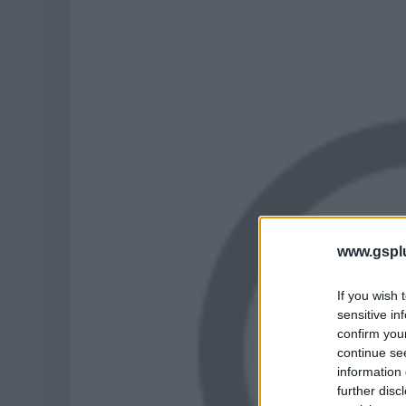
www.gspl
If you wish 
sensitive in
confirm you
continue se
information 
further disc