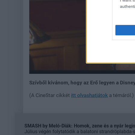
authenti
Szívből kívánom, hogy az Erő legyen a Disney
(A CineStar cikkét
itt olvashatjátok
a témáról.)
SMASH by Meló-Diák: Homok, zene és a nyár legjob
Július végén folytatódik a balatoni strandröplabda-