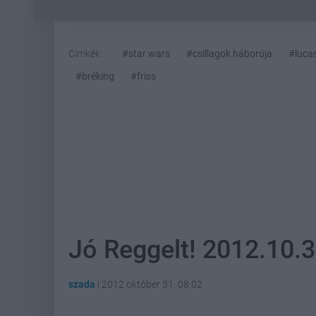
Címkék:
#star wars
#csillagok háborúja
#lucas
#bréking
#friss
Jó Reggelt! 2012.10.3
szada
|
2012 október 31. 08:02