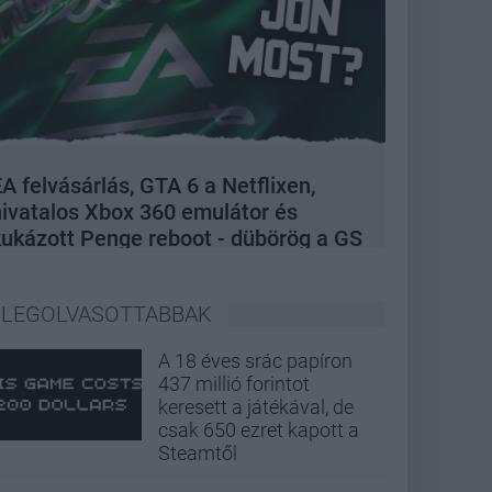
A felvásárlás, GTA 6 a Netflixen,
hivatalos Xbox 360 emulátor és
kukázott Penge reboot - dübörög a GS
Hype
LEGOLVASOTTABBAK
A 18 éves srác papíron
437 millió forintot
keresett a játékával, de
csak 650 ezret kapott a
Steamtől