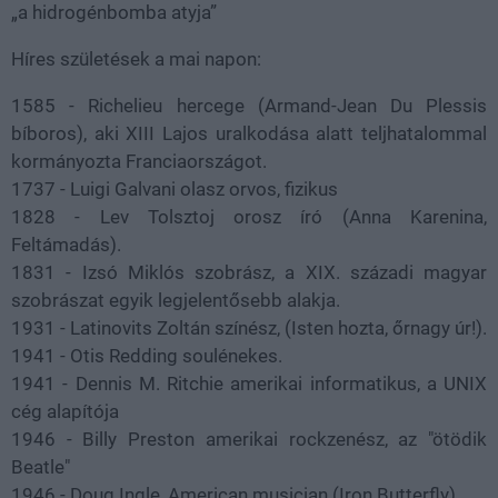
„a hidrogénbomba atyja”
Híres születések a mai napon:
1585 - Richelieu hercege (Armand-Jean Du Plessis
bíboros), aki XIII Lajos uralkodása alatt teljhatalommal
kormányozta Franciaországot.
1737 - Luigi Galvani olasz orvos, fizikus
1828 - Lev Tolsztoj orosz író (Anna Karenina,
Feltámadás).
1831 - Izsó Miklós szobrász, a XIX. századi magyar
szobrászat egyik legjelentősebb alakja.
1931 - Latinovits Zoltán színész, (Isten hozta, őrnagy úr!).
1941 - Otis Redding soulénekes.
1941 - Dennis M. Ritchie amerikai informatikus, a UNIX
cég alapítója
1946 - Billy Preston amerikai rockzenész, az "ötödik
Beatle"
1946 - Doug Ingle, American musician (Iron Butterfly)