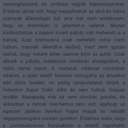
versenghessünk és próbára tegyük képességeinket.
Érdekes újítás volt, hogy megadhattuk az első-és hátsó
szárnyak állásszögét, bár arra már nem emlékszem,
hogy ez érdemben is jelentett-e valamit. Miután
kiválasztottuk a bejárni kívánt pályát, már mehetett is a
banzáj. Azaz számunkra csak mehetett volna (nem
tudom, másnak sikerült-e elsőre), mert nem igazán
tudtuk, hogy miként lehet üzemre bírni az autót. Csak
álltunk a pályán, mellettünk mindenki elszáguldott, a
többi néma csend. A madarak vidáman csiviteltek
odakint, a nyári szellő finoman simogatta az árnyékot
adó diófa leveleit, mi pedig tanácstalanul ültünk a
Videoton Super Color előtt és nem tudtuk, hogyan
tovább. Manapság már ez nem okozhat gondot, de
akkoriban a netnek híre-hamva nem volt, úgyhogy az
egyszeri játékos ilyenkor fogta magát és nekiállt
végignyomogatni minden gombot. Érdemes tudni, hogy
a commodore-os korszakban a lehető legritkább