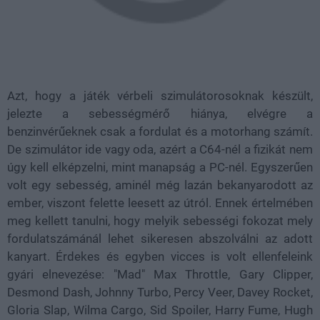
Azt, hogy a játék vérbeli szimulátorosoknak készült,
jelezte a sebességmérő hiánya, elvégre a
benzinvérűeknek csak a fordulat és a motorhang számít.
De szimulátor ide vagy oda, azért a C64-nél a fizikát nem
úgy kell elképzelni, mint manapság a PC-nél. Egyszerűen
volt egy sebesség, aminél még lazán bekanyarodott az
ember, viszont felette leesett az útról. Ennek értelmében
meg kellett tanulni, hogy melyik sebességi fokozat mely
fordulatszámánál lehet sikeresen abszolválni az adott
kanyart. Érdekes és egyben vicces is volt ellenfeleink
gyári elnevezése: "Mad" Max Throttle, Gary Clipper,
Desmond Dash, Johnny Turbo, Percy Veer, Davey Rocket,
Gloria Slap, Wilma Cargo, Sid Spoiler, Harry Fume, Hugh