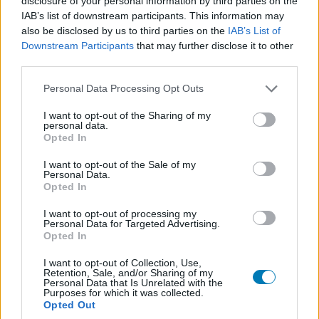
disclosure of your personal information by third parties on the
IAB’s list of downstream participants. This information may
also be disclosed by us to third parties on the
IAB’s List of
Downstream Participants
that may further disclose it to other
third parties.
Tiszteletem! 2012.09.09.
Please note that this website/app uses one or more Google
Personal Data Processing Opt Outs
services and may gather and store information including but
Gyu
|
2012 szeptember 9. 00:03
not limited to your visit or usage behaviour. You may click to
I want to opt-out of the Sharing of my
personal data.
grant or deny consent to Google and its third-party tags to
Opted In
use your data for below specified purposes in below Google
Teljes erővel tombol a Vénasszonyok nyara -
consent section.
I want to opt-out of the Sale of my
Personal Data.
aki szereti a napközbeni meleget, most még
Opted In
használja ki.
I want to opt-out of processing my
Personal Data for Targeted Advertising.
Loaded
:
Unmute
Opted In
81.69%
I want to opt-out of Collection, Use,
A mai nap a magyar dal napja, a Koreai Népi
Retention, Sale, and/or Sharing of my
Personal Data that Is Unrelated with the
Demokratikus Köztársaság nemzeti ünnepe és a Tádzsik
Purposes for which it was collected.
Köztársaság nemzeti ünnepe.
Opted Out