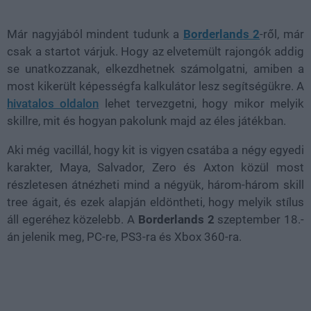
82.09%
Már nagyjából mindent tudunk a
Borderlands 2
-ről, már
csak a startot várjuk. Hogy az elvetemült rajongók addig
se unatkozzanak, elkezdhetnek számolgatni, amiben a
most kikerült képességfa kalkulátor lesz segítségükre. A
hivatalos oldalon
lehet tervezgetni, hogy mikor melyik
skillre, mit és hogyan pakolunk majd az éles játékban.
Aki még vacillál, hogy kit is vigyen csatába a négy egyedi
karakter, Maya, Salvador, Zero és Axton közül most
részletesen átnézheti mind a négyük, három-három skill
tree ágait, és ezek alapján eldöntheti, hogy melyik stílus
áll egeréhez közelebb. A
Borderlands 2
szeptember 18.-
án jelenik meg, PC-re, PS3-ra és Xbox 360-ra.