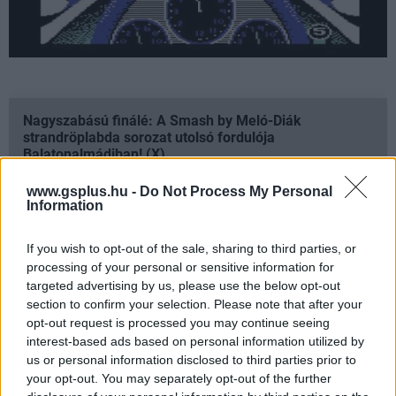
Nagyszabású finálé: A Smash by Meló-Diák
strandröplabda sorozat utolsó fordulója
Balatonalmádiban! (X)
Balatonalmádiban zárul a Smash by Meló-Diák nyári
sorozata.
www.gsplus.hu -
Do Not Process My Personal
Information
If you wish to opt-out of the sale, sharing to third parties, or
processing of your personal or sensitive information for
Címkék:
#c64
#revs
#visszatekintő
#geoff crammond
targeted advertising by us, please use the below opt-out
section to confirm your selection. Please note that after your
#forma-1
opt-out request is processed you may continue seeing
interest-based ads based on personal information utilized by
us or personal information disclosed to third parties prior to
your opt-out. You may separately opt-out of the further