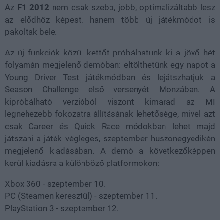
Az
F1 2012
nem csak szebb, jobb, optimalizáltabb lesz
az elődhöz képest, hanem több új játékmódot is
pakoltak bele.
Az új funkciók közül kettőt próbálhatunk ki a jövő hét
folyamán megjelenő demóban: eltölthetünk egy napot a
Young Driver Test játékmódban és lejátszhatjuk a
Season Challenge első versenyét Monzában. A
kipróbálható verzióból viszont kimarad az MI
legnehezebb fokozatra állításának lehetősége, mivel azt
csak Career és Quick Race módokban lehet majd
játszani a játék végleges, szeptember huszonegyedikén
megjelenő kiadásában. A demó a következőképpen
kerül kiadásra a különböző platformokon:
Xbox 360 - szeptember 10.
PC (Steamen keresztül) - szeptember 11.
PlayStation 3 - szeptember 12.