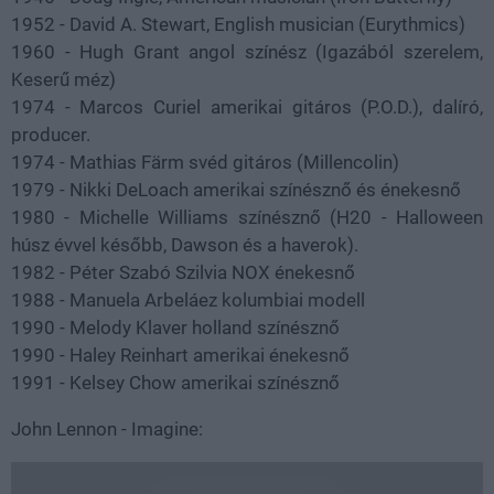
1952 - David A. Stewart, English musician (Eurythmics)
1960 - Hugh Grant angol színész (Igazából szerelem,
Keserű méz)
1974 - Marcos Curiel amerikai gitáros (P.O.D.), dalíró,
producer.
1974 - Mathias Färm svéd gitáros (Millencolin)
1979 - Nikki DeLoach amerikai színésznő és énekesnő
1980 - Michelle Williams színésznő (H20 - Halloween
húsz évvel később, Dawson és a haverok).
1982 - Péter Szabó Szilvia NOX énekesnő
1988 - Manuela Arbeláez kolumbiai modell
1990 - Melody Klaver holland színésznő
1990 - Haley Reinhart amerikai énekesnő
1991 - Kelsey Chow amerikai színésznő
John Lennon - Imagine: