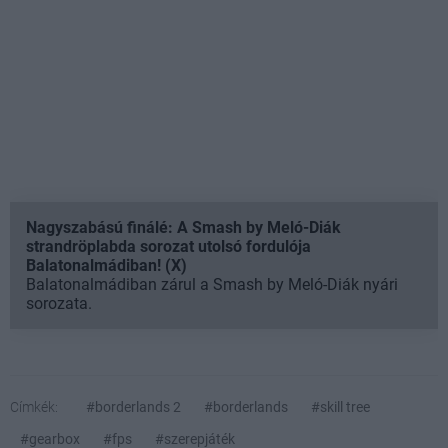
Nagyszabású finálé: A Smash by Meló-Diák
strandröplabda sorozat utolsó fordulója
Balatonalmádiban! (X)
Balatonalmádiban zárul a Smash by Meló-Diák nyári
sorozata.
Címkék:
#borderlands 2
#borderlands
#skill tree
#gearbox
#fps
#szerepjáték