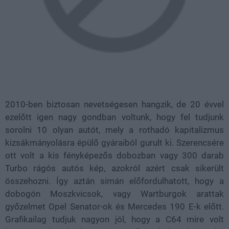
2010-ben biztosan nevetségesen hangzik, de 20 évvel
ezelőtt igen nagy gondban voltunk, hogy fel tudjunk
sorolni 10 olyan autót, mely a rothadó kapitalizmus
kizsákmányolásra épülő gyáraiból gurult ki. Szerencsére
ott volt a kis fényképezős dobozban vagy 300 darab
Turbo rágós autós kép, azokról azért csak sikerült
összehozni. Így aztán simán előfordulhatott, hogy a
dobogón Moszkvicsok, vagy Wartburgok arattak
győzelmet Opel Senator-ok és Mercedes 190 E-k előtt.
Grafikailag tudjuk nagyon jól, hogy a C64 mire volt