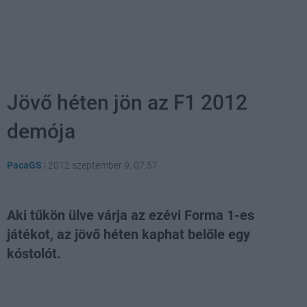
Jövő héten jön az F1 2012
demója
PacaGS
|
2012 szeptember 9. 07:57
Aki tűkön ülve várja az ezévi Forma 1-es
játékot, az jövő héten kaphat belőle egy
kóstolót.
Loaded
:
Unmute
81.69%