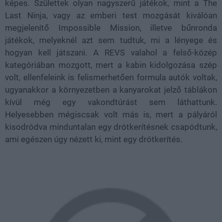
képes. Születtek olyan nagyszerű játékok, mint a The
Last Ninja, vagy az emberi test mozgását kiválóan
megjelenítő Impossible Mission, illetve bűnronda
játékok, melyeknél azt sem tudtuk, mi a lényege és
hogyan kell játszani. A REVS valahol a felső-közép
kategóriában mozgott, mert a kabin kidolgozása szép
volt, ellenfeleink is felismerhetően formula autók voltak,
ugyanakkor a környezetben a kanyarokat jelző táblákon
kívül még egy vakondtúrást sem láthattunk.
Helyesebben mégiscsak volt más is, mert a pályáról
kisodródva minduntalan egy drótkerítésnek csapódtunk,
ami egészen úgy nézett ki, mint egy drótkerítés.