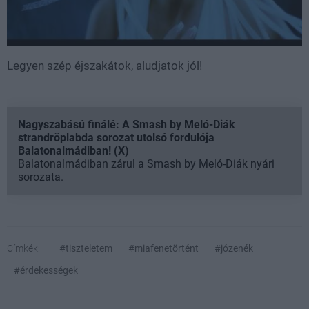
Legyen szép éjszakátok, aludjatok jól!
Nagyszabású finálé: A Smash by Meló-Diák
strandröplabda sorozat utolsó fordulója
Balatonalmádiban! (X)
Balatonalmádiban zárul a Smash by Meló-Diák nyári
sorozata.
Címkék:
#tiszteletem
#miafenetörtént
#józenék
#érdekességek