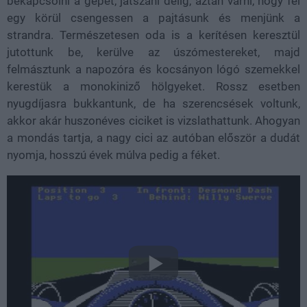
bekapcsolni a gépet, játszani délig, aztán várni, hogy fél
egy körül csengessen a pajtásunk és menjünk a
strandra. Természetesen oda is a kerítésen keresztül
jutottunk be, kerülve az úszómestereket, majd
felmásztunk a napozóra és kocsányon lógó szemekkel
kerestük a monokiniző hölgyeket. Rossz esetben
nyugdíjasra bukkantunk, de ha szerencsések voltunk,
akkor akár huszonéves ciciket is vizslathattunk. Ahogyan
a mondás tartja, a nagy cici az autóban először a dudát
nyomja, hosszú évek múlva pedig a féket.