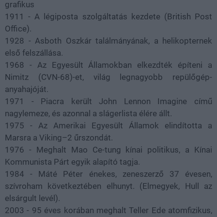
grafikus
1911 - A légiposta szolgáltatás kezdete (British Post
Office).
1928 - Asboth Oszkár találmányának, a helikopternek
első felszállása.
1968 - Az Egyesült Államokban elkezdték építeni a
Nimitz (CVN-68)-et, világ legnagyobb repülőgép-
anyahajóját.
1971 - Piacra került John Lennon Imagine című
nagylemeze, és azonnal a slágerlista élére állt.
1975 - Az Amerikai Egyesült Államok elindította a
Marsra a Viking–2 űrszondát.
1976 - Meghalt Mao Ce-tung kínai politikus, a Kínai
Kommunista Párt egyik alapító tagja.
1984 - Máté Péter énekes, zeneszerző 37 évesen,
szívroham következtében elhunyt. (Elmegyek, Hull az
elsárgult levél).
2003 - 95 éves korában meghalt Teller Ede atomfizikus,