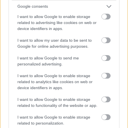
Mindenkinek boldog születésnapot kívánunk, aki ma
Google consents
ünnepli.
Névnapok: Névnapok: Ádám, Gara, Gorgiás, Omár,
I want to allow Google to enable storage
Orgona, Péter, Pető, Szergiusz, Sziringa, Vulfia.
related to advertising like cookies on web or
device identifiers in apps.
A Nap ma negyed hét előtt három perccel kel és hét után
nyolc perccel nyugszik. Időjárási előrejelzés:
I want to allow my user data to be sent to
Sok napsütésre, száraz időre számíthatunk. Hajnalban
Google for online advertising purposes.
néhol ködfoltok előfordulhatnak. Gyenge, változó irányú
lesz a légmozgás. A legalacsonyabb éjszakai
I want to allow Google to send me
personalized advertising.
hőmérséklet szeszélyes területi eloszlásban 5 és 15 fok
között változik, a magasabb értékekkel a városokban és
I want to allow Google to enable storage
tópartokon. A legmagasabb nappali hőmérséklet
related to analytics like cookies on web or
vasárnap 26 és 29 fok között valószínű.
device identifiers in apps.
A tegnapi nap legolvasottabb cikke a "
Guild Wars 2 -
I want to allow Google to enable storage
related to functionality of the website or app.
Előzetesen az első karakter és quest
" volt.
I want to allow Google to enable storage
Fontos események a mai napon:
related to personalization.