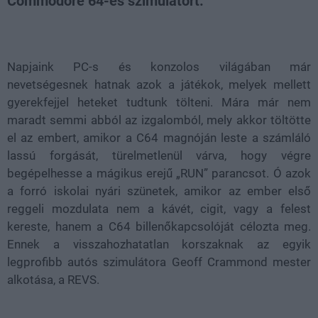
Commodore 64-es szimulátort.
Loaded
:
Unmute
100.00%
Napjaink PC-s és konzolos világában már
nevetségesnek hatnak azok a játékok, melyek mellett
gyerekfejjel heteket tudtunk tölteni. Mára már nem
maradt semmi abból az izgalomból, mely akkor töltötte
el az embert, amikor a C64 magnóján leste a számláló
lassú forgását, türelmetlenül várva, hogy végre
begépelhesse a mágikus erejű „RUN” parancsot. Ó azok
a forró iskolai nyári szünetek, amikor az ember első
reggeli mozdulata nem a kávét, cigit, vagy a felest
kereste, hanem a C64 billenőkapcsolóját célozta meg.
Ennek a visszahozhatatlan korszaknak az egyik
legprofibb autós szimulátora Geoff Crammond mester
alkotása, a REVS.