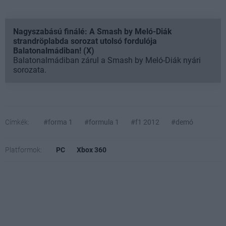
Nagyszabású finálé: A Smash by Meló-Diák
strandröplabda sorozat utolsó fordulója
Balatonalmádiban! (X)
Balatonalmádiban zárul a Smash by Meló-Diák nyári
sorozata.
Címkék:
#forma 1
#formula 1
#f1 2012
#demó
Platformok:
PC
Xbox 360