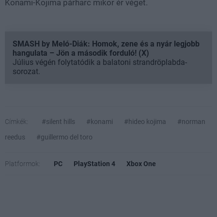
Konami-Kojima párharc mikor ér véget.
SMASH by Meló-Diák: Homok, zene és a nyár legjobb
hangulata – Jön a második forduló! (X)
Július végén folytatódik a balatoni strandröplabda-
sorozat.
Címkék:
#silent hills
#konami
#hideo kojima
#norman
reedus
#guillermo del toro
Platformok:
PC
PlayStation 4
Xbox One