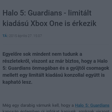
Halo 5: Guardians - limitált
kiadású Xbox One is érkezik
TÁ
|
2015 április 27. 15:07
Egyelőre sok mindent nem tudunk a
részletekről, viszont az már biztos, hogy a Halo
5: Guardians önmagában és a gyűjtői csomagok
mellett egy limitált kiadású konzollal együtt is
kapható lesz.
Loaded
:
Unmute
21.02%
Még egy darabig várnunk kell, hogy a
Halo 5: Guardians
kapcsán érdemben új infókat kapjunk, azoknak viszont