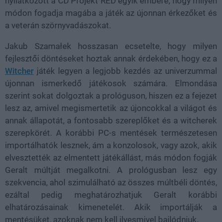
nyilatkozott a CD Projekt RED egyik embere, hogy milyen
módon fogadja magába a játék az újonnan érkezőket és
a veterán szörnyvadászokat.
Jakub Szamałek hosszasan ecsetelte, hogy milyen
fejlesztői döntéseket hoztak annak érdekében, hogy ez a
Witcher
játék legyen a legjobb kezdés az univerzummal
újonnan ismerkedő játékosok számára. Elmondása
szerint sokat dolgoztak a prológuson, hiszen ez a fejezet
lesz az, amivel megismertetik az újoncokkal a világot és
annak állapotát, a fontosabb szereplőket és a witcherek
szerepkörét. A korábbi PC-s mentések természetesen
importálhatók lesznek, ám a konzolosok, vagy azok, akik
elvesztették az elmentett játékállást, más módon fogják
Geralt múltját megalkotni. A prológusban lesz egy
szekvencia, ahol szimulálható az összes múltbéli döntés,
ezáltal pedig meghatározhatjuk Geralt korábbi
elhatározásainak kimenetelét. Akik importálják a
mentésüket, azoknak nem kell ilyesmivel bajlódniuk.