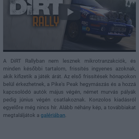
A DiRT Rallyban nem lesznek mikrotranzakciók, és
minden későbbi tartalom, frissítés ingyenes azoknak,
akik kifizetik a játék árát. Az első frissítések hónapokon
belül érkezhetnek, a Pike's Peak hegymászás és a hozzá
kapcsolódó autók május végén, német murvás pályák
pedig június végén csatlakoznak. Konzolos kiadásról
egyelőre még nincs hír. Alább néhány kép, a továbbiakat
megtaláljátok a
galériában
.