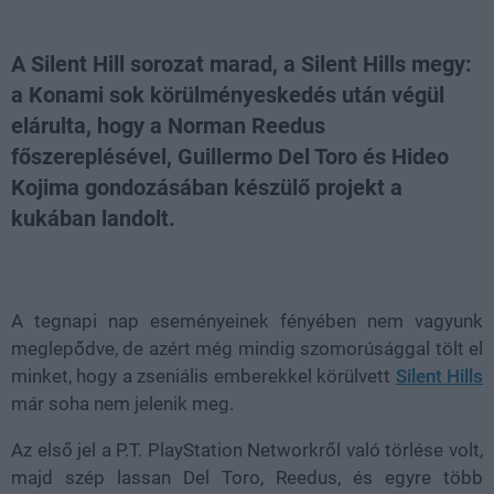
A Silent Hill sorozat marad, a Silent Hills megy:
a Konami sok körülményeskedés után végül
elárulta, hogy a Norman Reedus
főszereplésével, Guillermo Del Toro és Hideo
Kojima gondozásában készülő projekt a
kukában landolt.
Loaded
:
Unmute
21.02%
A tegnapi nap eseményeinek fényében nem vagyunk
meglepődve, de azért még mindig szomorúsággal tölt el
minket, hogy a zseniális emberekkel körülvett
Silent Hills
már soha nem jelenik meg.
Az első jel a P.T. PlayStation Networkről való törlése volt,
majd szép lassan Del Toro, Reedus, és egyre több