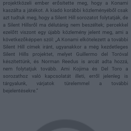
projektközeli ember erősítette meg, hogy a Konami
kaszálta a játékot. A kiadó korábbi közleményéből csak
azt tudtuk meg, hogy a Silent Hill sorozatot folytatják, de
a Silent Hillsről ma délutánig nem beszéltek; percekkel
ezelőtt viszont egy újabb közlemény jelent meg, ami a
következőképpen szól: „A Konami elkötelezett a további
Silent Hill címek iránt, ugyanakkor a még kezdetleges
Silent Hills projektet, melyet Guillermo del Toróval
készítettünk, és Norman Reedus is arcát adta hozzá,
nem folytatjuk tovább. Ami Kojima és Del Toro a
sorozathoz való kapcsolatát illeti, erről jelenleg is
tárgyalunk, várjatok türelemmel a további
bejelentésekre.”