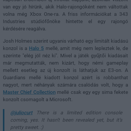
van egy jó hírünk, akik Halo-rajongóként nem váltottak
volna még Xbox One-ra. A friss információkat a 343
Industries stúdiófőnöke hintette el egy rajongó
kérdésére reagálva.
Josh Holmes szerint ugyanis várható egy limitált kiadású
konzol is a
Halo 5
mellé, amit még nem lepleztek le, de
szerinte "elég jól néz ki". Mivel a játék gyűjtői kiadásait
már megmutatták, nem kizárt, hogy némi gameplay
mellett esetleg az új konzolt is láthatjuk az E3-on. A
Guardians mellé kiadott konzol azért is robbanthat
nagyot, mert néhányak számára csalódás volt, hogy a
Master Chief Collection
mellé csak egy egy sima fekete
konzolt csomagolt a Microsoft.
@juliocurt
There is a limited edition console
coming, yes. It hasn’t been revealed yet, but it’s
pretty sweet. :)