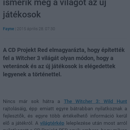
ismerik meg a világot az új
játékosok
Fayne
|
2015 április 28. 07:30
A CD Projekt Red elmagyarázta, hogy építették
fel a Witcher 3 világát olyan módon, hogy a
veteránok és az új játékosok is elégedettek
legyenek a történettel.
Loaded
:
Unmute
28.17%
Nincs már sok hátra a
The Witcher 3: Wild Hunt
rajtolásáig, épp emiatt egyre bátrabban nyilatkoznak a
fejlesztők, és egyre több értékelhető információ kerül
elő a játékról. A
világtérkép
leleplezése után most arról