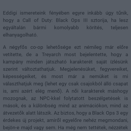
Eddigi ismereteink fényében egyre inkább úgy tűnik,
hogy a Call of Duty: Black Ops III sztorija, ha lesz
egyáltalán bármi komolyabb körítés, teljesen
elhanyagolható.
A négyfős co-op lehetősége ezt némileg már előre
vetítette, de a Treyarch most bejelentette, hogy a
kampány minden játszható karakterét saját ízlésünk
szerint változtathatjuk. Megjelenésüket, fegyvereiket,
képességeiket, és most már a nemüket is mi
választhatjuk meg (lehet egy csak csajokból álló csapat
is, ami azért elég menő). A női karakterek máshogy
mozognak, az NPC-kkel folytatott beszélgetések is
mások, és a különbség mind az animációkon, mind az
átvezetők alatt látszik. Az biztos, hogy a Black Ops 3 egy
érdekes új projekt, amiről egyelőre nehéz megmondani,
bejön-e majd vagy sem. Ha még nem tettétek, nézzétek