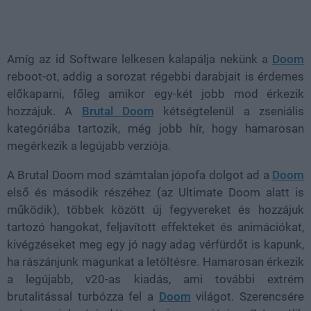
Loaded
:
Unmute
28.17%
Amíg az id Software lelkesen kalapálja nekünk a
Doom
reboot-ot, addig a sorozat régebbi darabjait is érdemes
előkaparni, főleg amikor egy-két jobb mod érkezik
hozzájuk. A
Brutal Doom
kétségtelenül a zseniális
kategóriába tartozik, még jobb hír, hogy hamarosan
megérkezik a legújabb verziója.
A Brutal Doom mod számtalan jópofa dolgot ad a
Doom
első és második részéhez (az Ultimate Doom alatt is
működik), többek között új fegyvereket és hozzájuk
tartozó hangokat, feljavított effekteket és animációkat,
kivégzéseket meg egy jó nagy adag vérfürdőt is kapunk,
ha rászánjunk magunkat a letöltésre. Hamarosan érkezik
a legújabb, v20-as kiadás, ami további extrém
brutalitással turbózza fel a
Doom
világot. Szerencsére