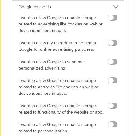
Google consents
I want to allow Google to enable storage
related to advertising like cookies on web or
device identifiers in apps.
DiRT Rally megjelenés - mától
I want to allow my user data to be sent to
Google for online advertising purposes.
kapható, csak PC-re
I want to allow Google to send me
personalized advertising.
PacaGS
|
2015 április 27. 15:27
I want to allow Google to enable storage
related to analytics like cookies on web or
A Codemasters bejelentette a DiRT Rally-t, ami
device identifiers in apps.
a sorozat eddigi leginkább szimulátoros része
I want to allow Google to enable storage
lesz, ha elkészül - de már ma is játszhatunk
related to functionality of the website or app.
vele.
I want to allow Google to enable storage
related to personalization.
Loaded
:
Unmute
21.02%