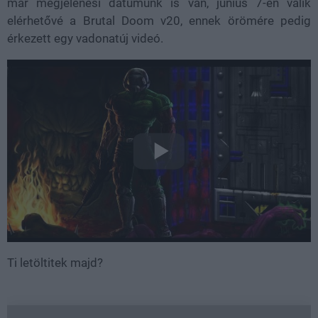
már megjelenési dátumunk is van, június 7-én válik
elérhetővé a Brutal Doom v20, ennek örömére pedig
érkezett egy vadonatúj videó.
Ti letöltitek majd?