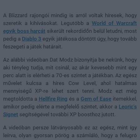
47.93%
A Blizzard rajongói mindig is arról voltak híresek, hogy
szeretik a kihívásokat. Legutóbb a
World of Warcraft
egyik boss harcát
sikerült rekordidőn belül letudni, most
pedig a
Diablo 3
egyik játékosa döntött úgy, hogy tovább
feszegeti a játék határait.
Az alábbi videóban Dat Modz bizonyítja be nekünk, hogy
aki tényleg tudja, mit csinál, az akár kevesebb mint egy
perc alatt is elérheti a 70-es szintet a játékban. Az egész
művelet kulcsa a híres Cow Level, ahol hatalmas
mennyiségű XP-re lehet szert tenni. Modz ezt még
megtoldotta a
Hellfire Ring
és a
Gem of Ease
itemekkel,
amikor pedig elérte a megfelelő szintet, akkor a
Leoric's
Signet
segítségével további XP boosthoz jutott.
A videóban persze látványosabb ez az egész, mint így
leírva, olyan gyorsan pörög a számláló, hogy a felugró