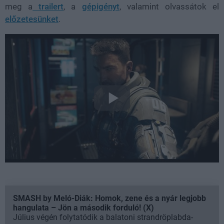
meg a
trailert
, a
gépigényt
, valamint olvassátok el
előzetesünket
.
SMASH by Meló-Diák: Homok, zene és a nyár legjobb
hangulata – Jön a második forduló! (X)
Július végén folytatódik a balatoni strandröplabda-