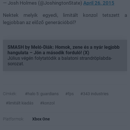
— Josh Holmes (@JoshingtonState)
April 26, 2015
Nektek melyik egyedi, limitált konzol tetszett a
legjobban az előző generációból?
SMASH by Meló-Diák: Homok, zene és a nyár legjobb
hangulata – Jön a második forduló! (X)
Július végén folytatódik a balatoni strandröplabda-
sorozat.
Címkék:
#halo 5: guardians
#fps
#343 industries
#limitált kiadás
#konzol
Platformok:
Xbox One