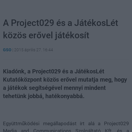
A Project029 és a JátékosLét
közös erővel játékosít
GSO
|
2015 április 27. 16:44
Kiadónk, a Project029 és a JátékosLét
Kutatóközpont közös erővel mutatja meg, hogy
a játékok segítségével mennyi mindent
tehetünk jobbá, hatékonyabbá.
Loaded
:
Unmute
47.93%
Együttműködési megállapodást írt alá a Project029
Media and Communications Szolgáltató Kft. és a