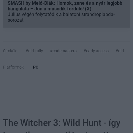
SMASH by Meló-Diák: Homok, zene és a nyár legjobb
hangulata – Jön a második forduló! (X)
Július végén folytatódik a balatoni strandröplabda-
sorozat.
Címkék:
#dirt rally
#codemasters
#early access
#dirt
Platformok:
PC
The Witcher 3: Wild Hunt - így