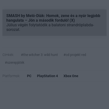
SMASH by Meló-Diák: Homok, zene és a nyár legjobb
hangulata – Jön a második forduló! (X)
Július végén folytatódik a balatoni strandröplabda-
sorozat.
Címkék:
#the witcher 3: wild hunt
#cd projekt red
#szerepjáték
Platformok:
PC
PlayStation 4
Xbox One