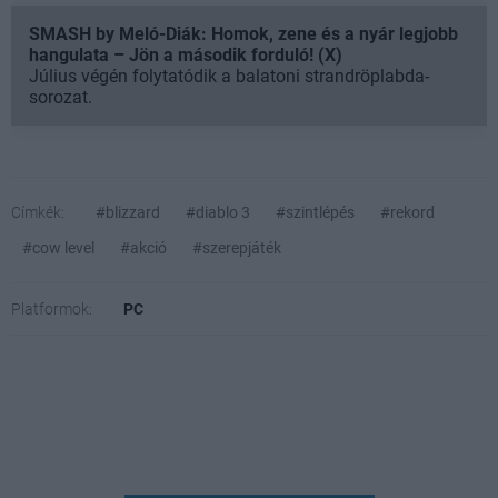
SMASH by Meló-Diák: Homok, zene és a nyár legjobb
hangulata – Jön a második forduló! (X)
Július végén folytatódik a balatoni strandröplabda-
sorozat.
Címkék:
#blizzard
#diablo 3
#szintlépés
#rekord
#cow level
#akció
#szerepjáték
Platformok:
PC