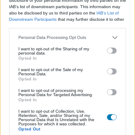
disclosure of your personal information by third parties on the
IAB’s list of downstream participants. This information may
also be disclosed by us to third parties on the
IAB’s List of
Olvassátok el a bejelentést társoldalunk, a
Downstream Participants
that may further disclose it to other
Computerworld oldalán
, ahol egyébként ügyvezetőnk,
third parties.
mazur is megszólal a stratégiai partnerség kapcsán.
Please note that this website/app uses one or more Google
Personal Data Processing Opt Outs
services and may gather and store information including but
not limited to your visit or usage behaviour. You may click to
I want to opt-out of the Sharing of my
personal data.
grant or deny consent to Google and its third-party tags to
SMASH by Meló-Diák: Homok, zene és a nyár legjobb
Opted In
use your data for below specified purposes in below Google
hangulata – Jön a második forduló! (X)
consent section.
Július végén folytatódik a balatoni strandröplabda-
I want to opt-out of the Sale of my
Personal Data.
sorozat.
Opted In
I want to opt-out of processing my
Personal Data for Targeted Advertising.
Opted In
Címkék:
#project029
#játékoslét kutatóközpont
I want to opt-out of Collection, Use,
Retention, Sale, and/or Sharing of my
#együttműködés
#magyarország
Personal Data that Is Unrelated with the
Purposes for which it was collected.
Opted Out