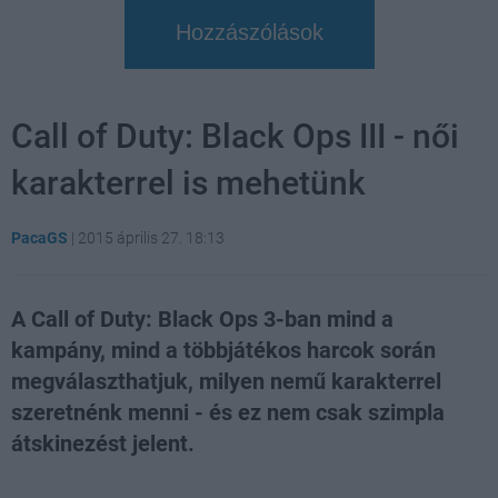
Hozzászólások
Call of Duty: Black Ops III - női
karakterrel is mehetünk
PacaGS
|
2015 április 27. 18:13
A Call of Duty: Black Ops 3-ban mind a
kampány, mind a többjátékos harcok során
megválaszthatjuk, milyen nemű karakterrel
szeretnénk menni - és ez nem csak szimpla
átskinezést jelent.
Loaded
:
Unmute
28.17%