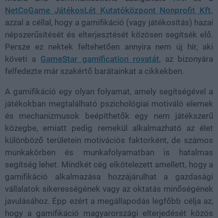
NetCoGame JátékosLét Kutatóközpont Nonprofit Kft.
azzal a céllal, hogy a gamifikáció (vagy játékosítás) hazai
népszerűsítését és elterjesztését közösen segítsék elő.
Persze ez nektek feltehetően annyira nem új hír, aki
követi a
GameStar gamification rovatát
, az bizonyára
felfedezte már szakértő barátainkat a cikkekben.
A gamifikáció egy olyan folyamat, amely segítségével a
játékokban megtalálható pszichológiai motiváló elemek
és mechanizmusok beépíthetők egy nem játékszerű
közegbe, emiatt pedig remekül alkalmazható az élet
különböző területein motivációs faktorként, de számos
munkakörben és munkafolyamatban is hatalmas
segítség lehet. Mindkét cég elkötelezett amellett, hogy a
gamifikáció alkalmazása hozzájárulhat a gazdasági
vállalatok sikerességének vagy az oktatás minőségének
javulásához. Épp ezért a megállapodás legfőbb célja az,
hogy a gamifikáció magyarországi elterjedését közös