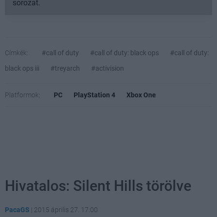
sorozat.
Címkék:
#call of duty
#call of duty: black ops
#call of duty:
black ops iii
#treyarch
#activision
Platformok:
PC
PlayStation 4
Xbox One
Hivatalos: Silent Hills törölve
PacaGS
|
2015 április 27. 17:00