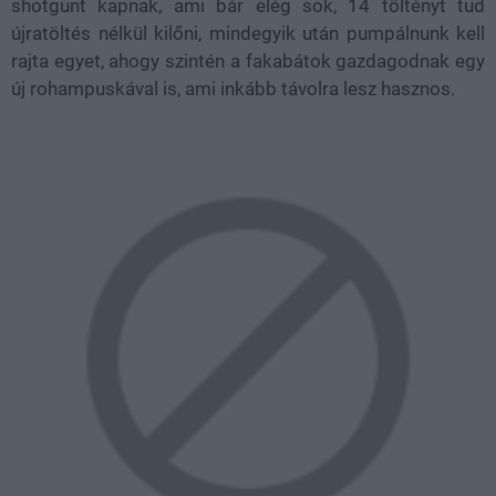
shotgunt kapnak, ami bár elég sok, 14 töltényt tud
újratöltés nélkül kilőni, mindegyik után pumpálnunk kell
rajta egyet, ahogy szintén a fakabátok gazdagodnak egy
új rohampuskával is, ami inkább távolra lesz hasznos.