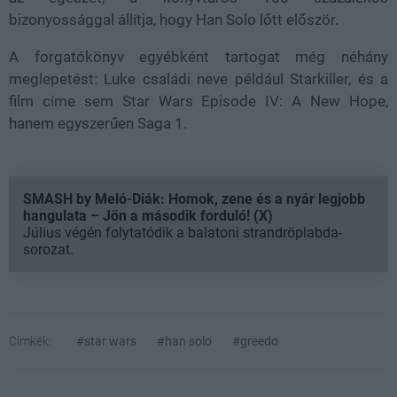
bizonyossággal állítja, hogy Han Solo lőtt először.
A forgatókönyv egyébként tartogat még néhány
meglepetést: Luke családi neve például Starkiller, és a
film címe sem Star Wars Episode IV: A New Hope,
hanem egyszerűen Saga 1.
SMASH by Meló-Diák: Homok, zene és a nyár legjobb
hangulata – Jön a második forduló! (X)
Július végén folytatódik a balatoni strandröplabda-
sorozat.
Címkék:
#star wars
#han solo
#greedo