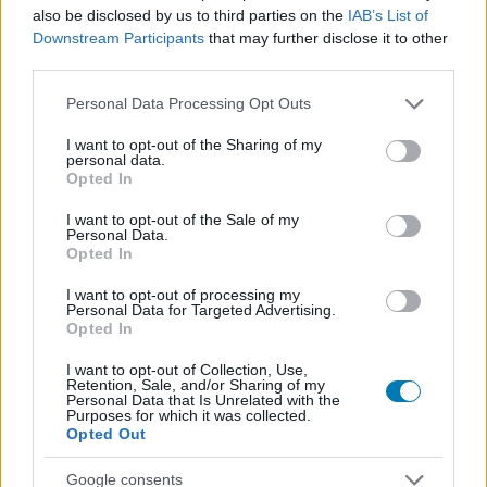
also be disclosed by us to third parties on the
IAB’s List of
pedig a korábban már meglebegtetett Tommygun lesz,
Downstream Participants
that may further disclose it to other
amihez az ikonikus markolatot és a dobtárat is
third parties.
megszerezhetjük. Ami a járműveket illeti, a Lowrider az
Please note that this website/app uses one or more Google
egyik, amivel a
Hardline
legstílusosabb bűnözői (vagy
Personal Data Processing Opt Outs
services and may gather and store information including but
rendőrei) lehetünk, a másik pedig egy platós kocsi,
not limited to your visit or usage behaviour. You may click to
I want to opt-out of the Sharing of my
aminek platójára is felülhetünk.
personal data.
grant or deny consent to Google and its third-party tags to
Opted In
use your data for below specified purposes in below Google
Mit szóltok az új játékszerekhez?
consent section.
I want to opt-out of the Sale of my
Personal Data.
Opted In
SMASH by Meló-Diák: Homok, zene és a nyár legjobb
I want to opt-out of processing my
Personal Data for Targeted Advertising.
hangulata – Jön a második forduló! (X)
Opted In
Július végén folytatódik a balatoni strandröplabda-
sorozat.
I want to opt-out of Collection, Use,
Retention, Sale, and/or Sharing of my
Personal Data that Is Unrelated with the
Purposes for which it was collected.
Opted Out
Címkék:
#battlefield hardline
#criminal activity
#dlc
Google consents