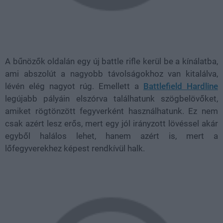
A bűnözők oldalán egy új battle rifle kerül be a kínálatba,
ami abszolút a nagyobb távolságokhoz van kitalálva,
lévén elég nagyot rúg. Emellett a
Battlefield Hardline
legújabb pályáin elszórva találhatunk szögbelövőket,
amiket rögtönzött fegyverként használhatunk. Ez nem
csak azért lesz erős, mert egy jól irányzott lövéssel akár
egyből halálos lehet, hanem azért is, mert a
lőfegyverekhez képest rendkívül halk.