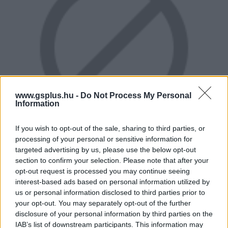
www.gsplus.hu -
Do Not Process My Personal
Information
If you wish to opt-out of the sale, sharing to third parties, or
processing of your personal or sensitive information for
targeted advertising by us, please use the below opt-out
section to confirm your selection. Please note that after your
opt-out request is processed you may continue seeing
Kapunk két új lőszertípust is, az AP tracer nagyobbat
interest-based ads based on personal information utilized by
sebez páncélozott célpontok ellen, viszont jól látható, így
us or personal information disclosed to third parties prior to
könnyű lesz kitalálni, hol vagyunk, míg a Breaching round
your opt-out. You may separately opt-out of the further
egy robbanólövedék, amit arra találtak ki, hogy ajtókat
disclosure of your personal information by third parties on the
robbantsunk be vele. A fent említett ingyenes fegyver
IAB’s list of downstream participants. This information may