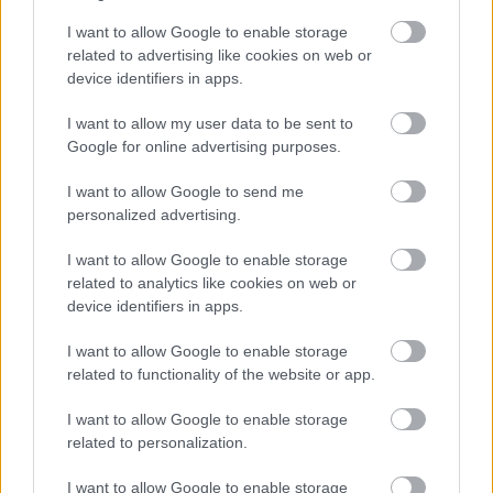
#ea
#visceral games
#fps
#akció
I want to allow Google to enable storage
related to advertising like cookies on web or
Platformok:
PC
PlayStation 3
PlayStation 4
Xbox
device identifiers in apps.
360
Xbox One
I want to allow my user data to be sent to
Google for online advertising purposes.
I want to allow Google to send me
personalized advertising.
I want to allow Google to enable storage
related to analytics like cookies on web or
device identifiers in apps.
Hozzászólások
I want to allow Google to enable storage
related to functionality of the website or app.
Felbukkant a Star Wars eredeti
I want to allow Google to enable storage
related to personalization.
forgatókönyve, tudjuk, ki lőtt
I want to allow Google to enable storage