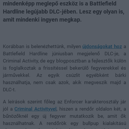
mindenképp meglepő eszköz is a Battlefield
Hardline legújabb DLC-jében. Lesz egy olyan is,
amit mindenki ingyen megkap.
Loaded
:
Unmute
38.14%
Korábban is belenézhettünk, milyen
újdonságokat hoz
a
Battlefield Hardline júniusban megjelenő DLC-je, a
Criminal Activity, de egy blogposztban a fejlesztők külön
is foglalkoztak a frissítéssel bekerülő fegyverekkel és
járművekkel. Az egyik csúzlit egyébként bárki
használhatja, nem csak azok, akik megveszik majd a
DLC-t.
A leírások szerint főleg az Enforcer karakterosztály jár
jól a
Criminal Activityvel
, hiszen a rendőr oldalon két, a
bűnözőknél egy új fegyver mutatkozik be, amit ők
használhatnak. A rendőrök egy bullpup kialakítású