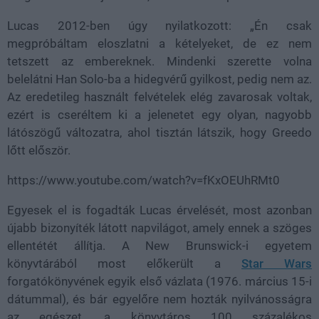
Lucas 2012-ben úgy nyilatkozott: „Én csak
megpróbáltam eloszlatni a kételyeket, de ez nem
tetszett az embereknek. Mindenki szerette volna
belelátni Han Solo-ba a hidegvérű gyilkost, pedig nem az.
Az eredetileg használt felvételek elég zavarosak voltak,
ezért is cseréltem ki a jelenetet egy olyan, nagyobb
látószögű változatra, ahol tisztán látszik, hogy Greedo
lőtt először.
https://www.youtube.com/watch?v=fKxOEUhRMt0
Egyesek el is fogadták Lucas érvelését, most azonban
újabb bizonyíték látott napvilágot, amely ennek a szöges
ellentétét állítja. A New Brunswick-i egyetem
könyvtárából most előkerült a
Star Wars
forgatókönyvének egyik első vázlata (1976. március 15-i
dátummal), és bár egyelőre nem hozták nyilvánosságra
az egészet, a könyvtáros 100 százalékos