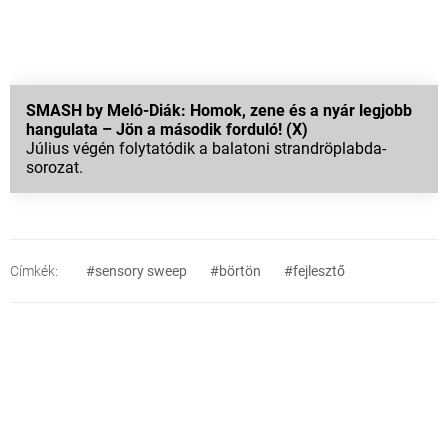
SMASH by Meló-Diák: Homok, zene és a nyár legjobb
hangulata – Jön a második forduló! (X)
Július végén folytatódik a balatoni strandröplabda-
sorozat.
Címkék:
#sensory sweep
#börtön
#fejlesztő