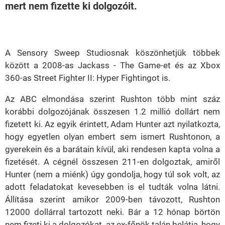
mert nem fizette ki dolgozóit.
Loaded
:
Unmute
21.44%
A Sensory Sweep Studiosnak köszönhetjük többek
között a 2008-as Jackass - The Game-et és az Xbox
360-as Street Fighter II: Hyper Fightingot is.
Az ABC elmondása szerint Rushton több mint száz
korábbi dolgozójának összesen 1.2 millió dollárt nem
fizetett ki. Az egyik érintett, Adam Hunter azt nyilatkozta,
hogy egyetlen olyan embert sem ismert Rushtonon, a
gyerekein és a barátain kívül, aki rendesen kapta volna a
fizetését. A cégnél összesen 211-en dolgoztak, amiről
Hunter (nem a miénk) úgy gondolja, hogy túl sok volt, az
adott feladatokat kevesebben is el tudták volna látni.
Állítása szerint amikor 2009-ben távozott, Rushton
12000 dollárral tartozott neki. Bár a 12 hónap börtön
nem fizeti ki a dolgozókat, az ex-főnök talán belátja, hogy