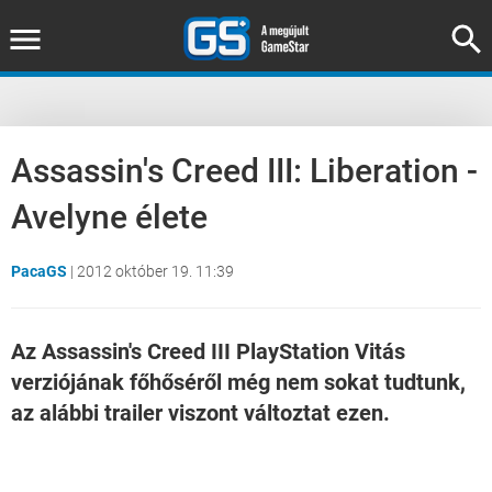
Assassin's Creed III: Liberation -
Avelyne élete
PacaGS
|
2012 október 19. 11:39
Az Assassin's Creed III PlayStation Vitás
verziójának főhőséről még nem sokat tudtunk,
az alábbi trailer viszont változtat ezen.
Loaded
:
Unmute
37.84%