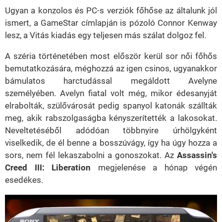
Ugyan a konzolos és PC-s verziók főhőse az általunk jól
ismert, a GameStar címlapján is pózoló Connor Kenway
lesz, a Vitás kiadás egy teljesen más szálat dolgoz fel.
A széria történetében most először kerül sor női főhős
bemutatkozására, méghozzá az igen csinos, ugyanakkor
bámulatos harctudással megáldott Avelyne
személyében. Avelyn fiatal volt még, mikor édesanyját
elrabolták, szülővárosát pedig spanyol katonák szállták
meg, akik rabszolgaságba kényszerítették a lakosokat.
Neveltetéséből adódóan többnyire úrhölgyként
viselkedik, de él benne a bosszúvágy, így ha úgy hozza a
sors, nem fél lekaszabolni a gonoszokat. Az
Assassin's
Creed III: Liberation
megjelenése a hónap végén
esedékes.