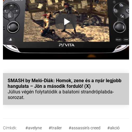
SMASH by Meló-Diák: Homok, zene és a nyár legjobb
hangulata – Jön a második forduló! (X)
Július végén folytatódik a balatoni strandröplabda-
sorozat.
Címkék:
#avelyne
#trailer
#assassin's creed
#akció