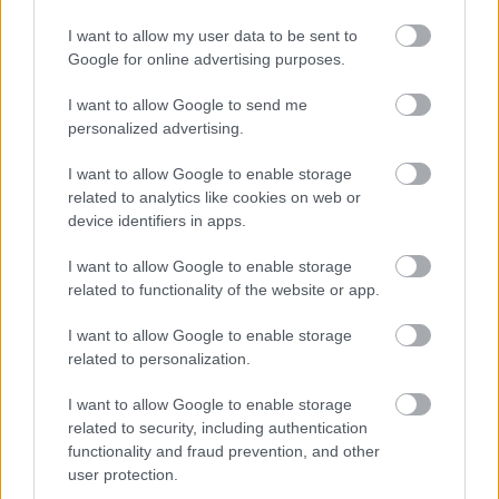
hozzá egy férfi és megkérdezte:
I want to allow my user data to be sent to
- Mondja csak, mivel eteti a sertéseket?
Google for online advertising purposes.
- Én kérem, makkal, moslékkal. Miért kérdi az úr?
- Nos, én az Állatvédő Ligától jöttem. Megállapítom, hogy
I want to allow Google to send me
szabálysértést követett el, nem szabad hulladékkal
personalized advertising.
etetni az állatokat. Megbírságolom 20 ezer forintra.
I want to allow Google to enable storage
Néhány nappal később jött egy másik férfi, aki
related to analytics like cookies on web or
ugyancsak kérdezősködni kezdett.
device identifiers in apps.
- Elárulná, mivel eteti a disznókat?
- Nagyon jól táplálom őket, kapnak főtt kukorica darát,
I want to allow Google to enable storage
gabonaféléket, zöldséget, gyümölcsöt, amennyit csak
related to functionality of the website or app.
meg bírnak enni. - feleli a gazda.
I want to allow Google to enable storage
- Tudja, én egy ENSZ szervezettől jöttem. Megállapítom,
related to personalization.
hogy maga pazarló módon eteti az állatokat, míg a
világon emberek milliói éheznek. Megbírságolom 25
I want to allow Google to enable storage
ezer forintra.
related to security, including authentication
functionality and fraud prevention, and other
Pár napon belül egy harmadik ember is megjelent a
user protection.
farmon, ő is a disznók takarmányozásáról érdeklődött. A