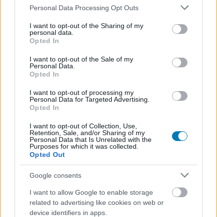
Please note that this website/app uses one or more Google
Personal Data Processing Opt Outs
Most aztán örömmámor hegyek, mert kisebb is,
services and may gather and store information including but
not limited to your visit or usage behaviour. You may click to
I want to opt-out of the Sharing of my
vékonyabb is, erősebb is és pont ugyanolyan drága.
personal data.
grant or deny consent to Google and its third-party tags to
Opted In
use your data for below specified purposes in below Google
S mivel ez még nem a vicc kategória volt, most jöjjenek a
consent section.
I want to opt-out of the Sale of my
viccek:
Personal Data.
Opted In
Az idősek otthonában csigaszedő versenyt rendeznek. A
verseny végén összeszámolják, ki mennyit gyűjtött.
I want to opt-out of processing my
Personal Data for Targeted Advertising.
- Józsi bácsi mennyit szedett?
Opted In
- Én húszat.
I want to opt-out of Collection, Use,
- És Béla bácsi?
Retention, Sale, and/or Sharing of my
Personal Data that Is Unrelated with the
- Én tizenhatot.
Purposes for which it was collected.
- Hát maga, Pista bácsi, hány csigát gyűjtött?
Opted Out
- Én egyet se.
Google consents
- Hogy-hogy?
- Mire lehajoltam volna, a csiga, huss, elillant.
I want to allow Google to enable storage
related to advertising like cookies on web or
Volt egy gazda, aki disznókat nevelt. Egy nap beállított
device identifiers in apps.