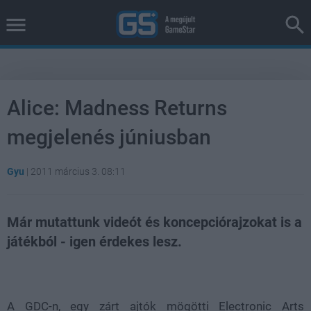
Alice: Madness Returns
megjelenés júniusban
Gyu
|
2011 március 3. 08:11
Már mutattunk videót és koncepciórajzokat is a
játékból - igen érdekes lesz.
Loaded
:
Unmute
38.14%
A GDC-n, egy zárt ajtók mögötti Electronic Arts