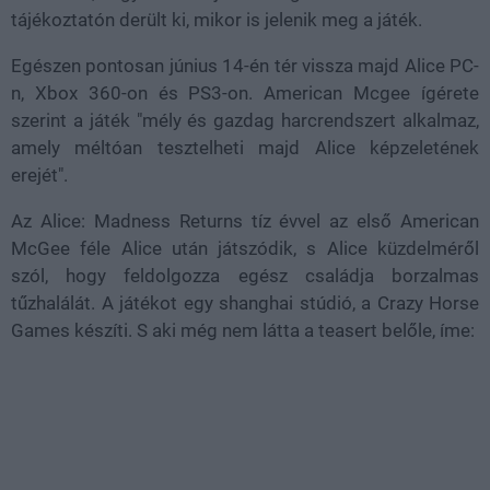
tájékoztatón derült ki, mikor is jelenik meg a játék.
Egészen pontosan június 14-én tér vissza majd Alice PC-
n, Xbox 360-on és PS3-on. American Mcgee ígérete
szerint a játék "mély és gazdag harcrendszert alkalmaz,
amely méltóan tesztelheti majd Alice képzeletének
erejét".
Az Alice: Madness Returns tíz évvel az első American
McGee féle Alice után játszódik, s Alice küzdelméről
szól, hogy feldolgozza egész családja borzalmas
tűzhalálát. A játékot egy shanghai stúdió, a Crazy Horse
Games készíti. S aki még nem látta a teasert belőle, íme: