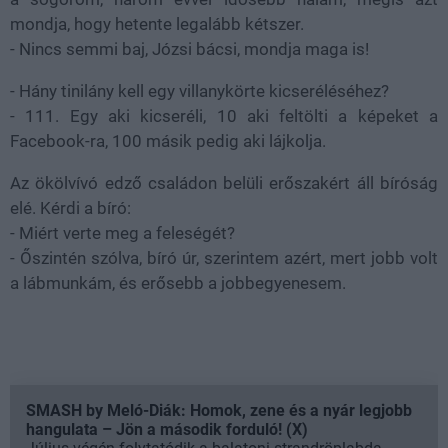
mondja, hogy hetente legalább kétszer.
- Nincs semmi baj, Józsi bácsi, mondja maga is!
- Hány tinilány kell egy villanykörte kicseréléséhez?
- 111. Egy aki kicseréli, 10 aki feltölti a képeket a
Facebook-ra, 100 másik pedig aki lájkolja.
Az ökölvívó edző családon belüli erőszakért áll bíróság
elé. Kérdi a bíró:
- Miért verte meg a feleségét?
- Őszintén szólva, bíró úr, szerintem azért, mert jobb volt
a lábmunkám, és erősebb a jobbegyenesem.
SMASH by Meló-Diák: Homok, zene és a nyár legjobb
hangulata – Jön a második forduló! (X)