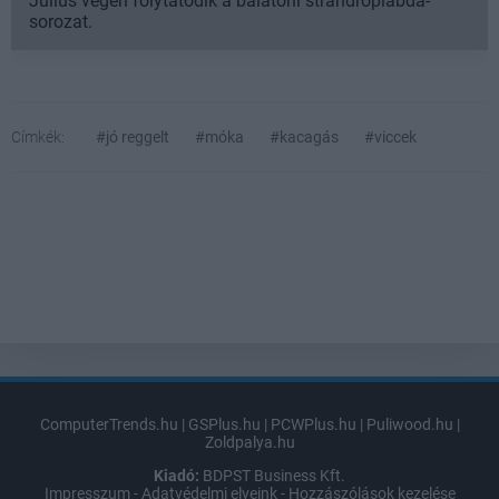
Július végén folytatódik a balatoni strandröplabda-
sorozat.
Címkék:
#jó reggelt
#móka
#kacagás
#viccek
ComputerTrends.hu
|
GSPlus.hu
|
PCWPlus.hu
|
Puliwood.hu
|
Zoldpalya.hu
Kiadó:
BDPST Business Kft.
Impresszum
-
Adatvédelmi elveink
-
Hozzászólások kezelése