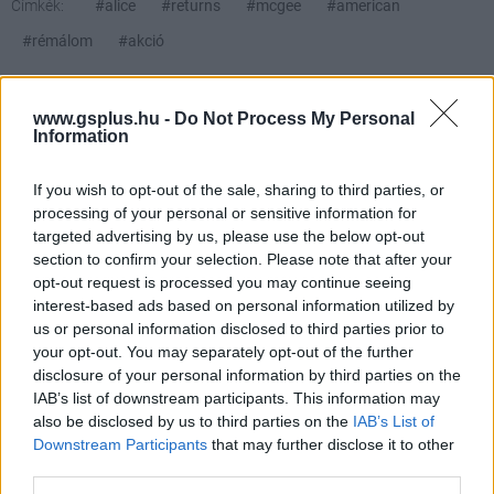
Címkék:
#alice
#returns
#mcgee
#american
#rémálom
#akció
www.gsplus.hu -
Do Not Process My Personal
Information
If you wish to opt-out of the sale, sharing to third parties, or
processing of your personal or sensitive information for
targeted advertising by us, please use the below opt-out
Jó reggelt! 2011. 03. 03.
section to confirm your selection. Please note that after your
opt-out request is processed you may continue seeing
interest-based ads based on personal information utilized by
Gyu
|
2011 március 3. 07:21
us or personal information disclosed to third parties prior to
your opt-out. You may separately opt-out of the further
disclosure of your personal information by third parties on the
Amíg nagy többségünk aludt, bejelentették az
IAB’s list of downstream participants. This information may
also be disclosed by us to third parties on the
IAB’s List of
iPad 2-t.
Downstream Participants
that may further disclose it to other
third parties.
Loaded
:
Unmute
21.65%