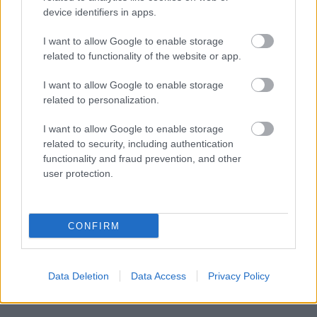
device identifiers in apps.
A "bárki hordhatja a maszkot" nem egy
I want to allow Google to enable storage
related to functionality of the website or app.
Pókemberhez kapcsolódó jelige volt?
I want to allow Google to enable storage
Loaded
:
Unmute
81.69%
related to personalization.
A SEGA és a Sonic-csapat a héten megtartották a
I want to allow Google to enable storage
szokásos Sonic Central műsort, ahol a kék sündisznót és
related to security, including authentication
functionality and fraud prevention, and other
haverjait ünnepelték. A kisebb Sonic projektek és
user protection.
kegytárgyak reklámozása mellett egy nagyon érdekes új
crossover képregényről is szó esett: Shadow, a
sündisznó fogja átvenni Gotham köpenyes
CONFIRM
igazságosztójának szerepét egy miniszériában.
Sonic és a haverok is csatlakoznak majd hozzá, hogy az
Data Deletion
Data Access
Privacy Policy
Igazság Ligájának többi tagját alakíthassák.