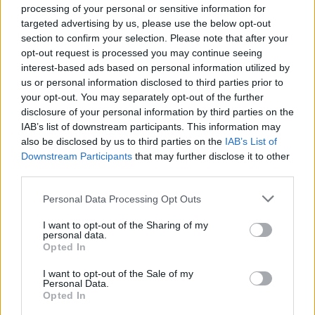
processing of your personal or sensitive information for
targeted advertising by us, please use the below opt-out
Kijelentem, hogy az
adatkezelési nyilatkozat
tartalmát
megismertem és azt elfogadom.
section to confirm your selection. Please note that after your
opt-out request is processed you may continue seeing
interest-based ads based on personal information utilized by
Feliratkozom
us or personal information disclosed to third parties prior to
your opt-out. You may separately opt-out of the further
disclosure of your personal information by third parties on the
IAB’s list of downstream participants. This information may
also be disclosed by us to third parties on the
IAB’s List of
Downstream Participants
that may further disclose it to other
Nagyszabású finálé: A Smash by Meló-Diák
strandröplabda sorozat utolsó fordulója
third parties.
Balatonalmádiban! (X)
Please note that this website/app uses one or more Google
Balatonalmádiban zárul a Smash by Meló-Diák nyári
Personal Data Processing Opt Outs
services and may gather and store information including but
sorozata.
not limited to your visit or usage behaviour. You may click to
I want to opt-out of the Sharing of my
personal data.
grant or deny consent to Google and its third-party tags to
Opted In
use your data for below specified purposes in below Google
consent section.
I want to opt-out of the Sale of my
Personal Data.
Címkék:
#sony
#playstation
#state of play
#microsoft
Opted In
#xbox