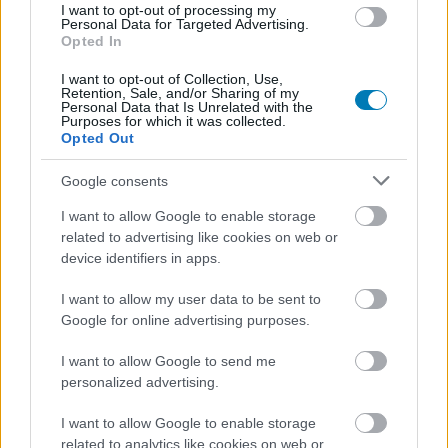
I want to opt-out of processing my
Personal Data for Targeted Advertising.
Opted In
I want to opt-out of Collection, Use,
Retention, Sale, and/or Sharing of my
Personal Data that Is Unrelated with the
Purposes for which it was collected.
Opted Out
Google consents
Hozzászólások
I want to allow Google to enable storage
related to advertising like cookies on web or
device identifiers in apps.
A következő Batman nem más,
I want to allow my user data to be sent to
Google for online advertising purposes.
mint... a Sonic sorozat
I want to allow Google to send me
Shadowja
personalized advertising.
I want to allow Google to enable storage
Hunter_GS
|
2024 szeptember 26. 15:32
related to analytics like cookies on web or