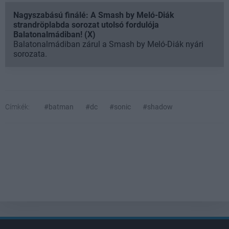
Nagyszabású finálé: A Smash by Meló-Diák
strandröplabda sorozat utolsó fordulója
Balatonalmádiban! (X)
Balatonalmádiban zárul a Smash by Meló-Diák nyári
sorozata.
Címkék:
#batman
#dc
#sonic
#shadow