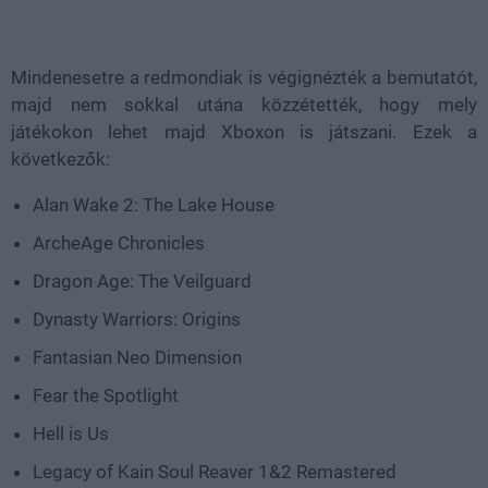
Mindenesetre a redmondiak is végignézték a bemutatót,
majd nem sokkal utána közzétették, hogy mely
játékokon lehet majd Xboxon is játszani. Ezek a
következők:
Alan Wake 2: The Lake House
ArcheAge Chronicles
Dragon Age: The Veilguard
Dynasty Warriors: Origins
Fantasian Neo Dimension
Fear the Spotlight
Hell is Us
Legacy of Kain Soul Reaver 1&2 Remastered