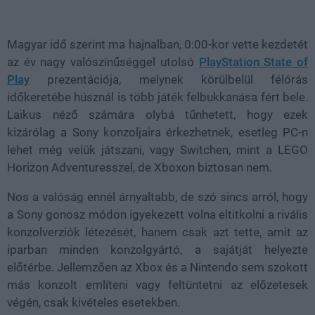
Loaded
:
Unmute
100.00%
Magyar idő szerint ma hajnalban, 0:00-kor vette kezdetét
az év nagy valószínűséggel utolsó
PlayStation State of
Play
prezentációja, melynek körülbelül félórás
időkeretébe húsznál is több játék felbukkanása fért bele.
Laikus néző számára olybá tűnhetett, hogy ezek
kizárólag a Sony konzoljaira érkezhetnek, esetleg PC-n
lehet még velük játszani, vagy Switchen, mint a LEGO
Horizon Adventuresszel, de Xboxon biztosan nem.
Nos a valóság ennél árnyaltabb, de szó sincs arról, hogy
a Sony gonosz módon igyekezett volna eltitkolni a rivális
konzolverziók létezését, hanem csak azt tette, amit az
iparban minden konzolgyártó, a sajátját helyezte
előtérbe. Jellemzően az Xbox és a Nintendo sem szokott
más konzolt említeni vagy feltüntetni az előzetesek
végén, csak kivételes esetekben.