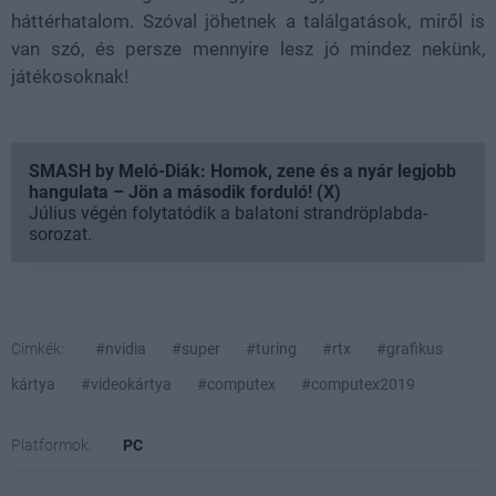
háttérhatalom. Szóval jöhetnek a találgatások, miről is
van szó, és persze mennyire lesz jó mindez nekünk,
játékosoknak!
SMASH by Meló-Diák: Homok, zene és a nyár legjobb
hangulata – Jön a második forduló! (X)
Július végén folytatódik a balatoni strandröplabda-
sorozat.
Címkék:
#nvidia
#super
#turing
#rtx
#grafikus
kártya
#videokártya
#computex
#computex2019
Platformok:
PC