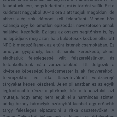
feladatunk lesz, hogy kiderítsük, mi is történt velük. Ezt a
küldetést nagyjából 30-40 óra alatt tudjuk megoldani, de
ahhoz elég sok démont kell felaprítani. Minden hős
kalandja egy kellemetlen epizóddal, nevezetesen annak
halálával kezdődik. Ez igaz az összes segítőnkre is, így
ne lepődjünk meg azon, ha a küldetések közben elhullott
NPC-k megszólítanak az eltűnt istenek csarnokában. Ez
amolyan gyűjtőhely, lesz itt simlis kereskedő, akinél
eladhatjuk feleslegessé vált felszerelésünket, és
feltankolhatunk nála varázsitalokból. Itt dolgozik a
kivételes képességű kovácsmester is, aki fegyverekből,
tervrajzokból és ritka összetevőkből varázserejű
tárgyakat képes készíteni. Jelen pillanatban ez az egyik
legfontosabb része a játéknak, bár a tapasztalat azt
mutatja, hogy amíg nem érjük el a harmincas szintet,
addig bizony bármelyik szörnyből kieshet egy erősebb
tárgy, felesleges elpazarolni a ritka összetevőket. A
Pagan Online-ból hiányoznak a klasszikus értelemben