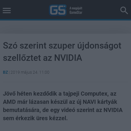
Szó szerint szuper újdonságot
szellőztet az NVIDIA
BZ
|
2019 május 24. 11:00
Jövő héten kezdődik a tajpeji Computex, az
AMD már lázasan készül az új NAVI kártyák
bemutatására, de egy videó szerint az NVIDIA
sem érkezik üres kézzel.
Loaded
:
Unmute