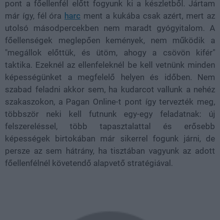
pont a főellenfél előtt fogyunk ki a készletből. Jártam
már így, fél óra
harc
ment a kukába csak azért, mert az
utolsó másodpercekben nem maradt gyógyitalom. A
főellenségek meglepően kemények, nem működik a
"megállok előttük, és ütöm, ahogy a csövön kifér"
taktika. Ezeknél az ellenfeleknél be kell vetnünk minden
képességünket a megfelelő helyen és időben. Nem
szabad feladni akkor sem, ha kudarcot vallunk a nehéz
szakaszokon, a Pagan Online-t pont így tervezték meg,
többször neki kell futnunk egy-egy feladatnak: új
felszereléssel, több tapasztalattal és erősebb
képességek birtokában már sikerrel fogunk járni, de
persze az sem hátrány, ha tisztában vagyunk az adott
főellenfélnél követendő alapvető stratégiával.