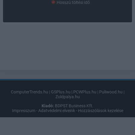
Hosszú töltési idő
ComputerTrends.hu
|
GSPlus.hu
|
PCWPlus.hu
|
Puliwood.hu
|
Zoldpalya.hu
Kiadó:
BDPST Business Kft.
Impresszum
-
Adatvédelmi elveink
-
Hozzászólások kezelése