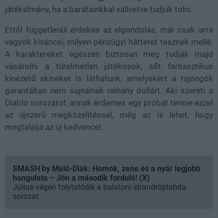
játékélmény, ha a barátainkkal vállvetve tudjuk tolni.
Ettől függetlenül érdekes az elgondolás, már csak arra
vagyok kíváncsi, milyen pénzügyi hátteret tesznek mellé.
A karaktereket egészen biztosan meg tudják majd
vásárolni a türelmetlen játékosok, sőt fantasztikus
kinézetű skineket is láthatunk, amelyekért a rajongók
garantáltan nem sajnálnak néhány dollárt. Aki szereti a
Diablo sorozatot, annak érdemes egy próbát tennie ezzel
az újszerű megközelítéssel, még az is lehet, hogy
megtalálja az új kedvencét.
SMASH by Meló-Diák: Homok, zene és a nyár legjobb
hangulata – Jön a második forduló! (X)
Július végén folytatódik a balatoni strandröplabda-
sorozat.