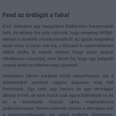
Fesd az ördögöt a falra!
Első ránézésre egy hangulatos Diablo-klón benyomását
kelti, de néhány óra után rájövünk, hogy rengeteg MOBA-
elemet is átvettek a konkurensektől. Az igazat megvallva
ezzel nincs is olyan sok baj, a Blizzard is szemrebbenés
nélkül nyúlta le mások ötleteit (hogy aztán azokat
tökéletesre csiszolja), nem látom be, hogy egy belgrádi
csapat miért ne tehetné meg ugyanezt.
Kezdéskor három karakter közül választhatunk, ezt a
döntésünket azonban nagyon alaposan meg kell
fontolnunk. Egy tank, egy harcos és egy vérmágus
alkotja a triót, de ezek közül csak egyre bökhetünk rá, és
ez a döntésünk hosszú távra meghatározza
játékstílusunkat. Nekem személy szerint a vérmágus volt
a legszimpatikusabb, így végül mellette döntöttem.