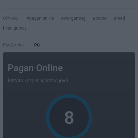
Címkék:
#pagan online
#wargaming
#moba
#mad
head games
Platformok:
PC
Pagan Online
Biztató kezdet, ígéretes jövő.