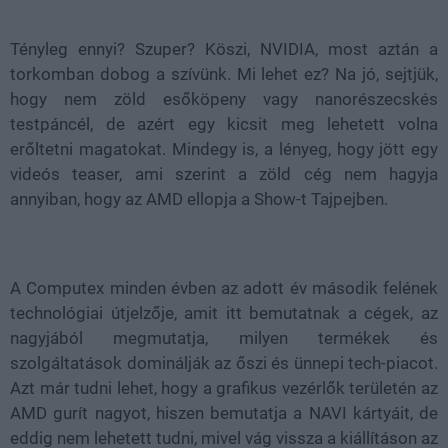
38.36%
Tényleg ennyi? Szuper? Köszi, NVIDIA, most aztán a
torkomban dobog a szívünk. Mi lehet ez? Na jó, sejtjük,
hogy nem zöld esőköpeny vagy nanorészecskés
testpáncél, de azért egy kicsit meg lehetett volna
erőltetni magatokat. Mindegy is, a lényeg, hogy jött egy
videós teaser, ami szerint a zöld cég nem hagyja
annyiban, hogy az AMD ellopja a Show-t Tajpejben.
A Computex minden évben az adott év második felének
technológiai útjelzője, amit itt bemutatnak a cégek, az
nagyjából megmutatja, milyen termékek és
szolgáltatások dominálják az őszi és ünnepi tech-piacot.
Azt már tudni lehet, hogy a grafikus vezérlők területén az
AMD gurít nagyot, hiszen bemutatja a NAVI kártyáit, de
eddig nem lehetett tudni, mivel vág vissza a kiállításon az