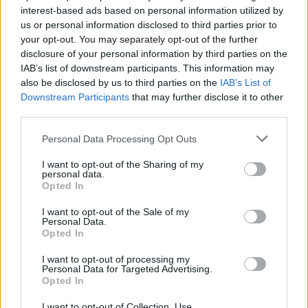
pozicionáljuk karakterünket, mikor melyik képességet
interest-based ads based on personal information utilized by
vetjük be, és mikor fogjuk menekülőre a dolgot. Minden
us or personal information disclosed to third parties prior to
your opt-out. You may separately opt-out of the further
hős többféle képességgel rendelkezik, ezek
disclosure of your personal information by third parties on the
segítségével tudjuk legyőzni az ellenfeleket. A harmincas
IAB’s list of downstream participants. This information may
szint a maximum, de ezután sem áll meg a fejlődés, a
also be disclosed by us to third parties on the
IAB’s List of
játék figyeli a teljes játékidőt, és ennek függvényében ad
Downstream Participants
that may further disclose it to other
különféle bónuszokat, amelyek nagyon jól jönnek akkor,
third parties.
ha egy új karaktert akarunk felhúzni. Öt nagy fejezetre
Please note that this website/app uses one or more Google
Personal Data Processing Opt Outs
osztották a játékot, de ezen belül is van bontás,
services and may gather and store information including but
köszönhetően az alküldetéseknek. Ezeket viszonylag
not limited to your visit or usage behaviour. You may click to
I want to opt-out of the Sharing of my
personal data.
gyorsan meg lehet csinálni, van olyan misszió, amit öt
grant or deny consent to Google and its third-party tags to
Opted In
use your data for below specified purposes in below Google
perc alatt lezavarhatunk. Többféle térképen játszhatunk:
consent section.
megfordulunk havas pályán, sivatagban, erdőben és
I want to opt-out of the Sale of my
Personal Data.
mocsárban, ezek kidolgozottságára nem lehet egy rossz
Opted In
szavunk sem, de azért a Blizzard művészi szintjét nem éri
I want to opt-out of processing my
el. Az ellenfelek érdekesek és változatosak, hullámokban
Personal Data for Targeted Advertising.
támadnak, így elég nagy kihívást jelentenek, ha nem
Opted In
vagyunk felkészülve. Még a mezei ellenségeknek is
I want to opt-out of Collection, Use,