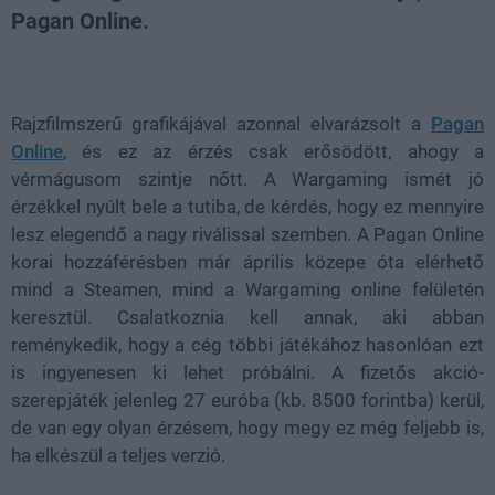
Pagan Online.
Loaded
:
Unmute
21.86%
Rajzfilmszerű grafikájával azonnal elvarázsolt a
Pagan
Online
, és ez az érzés csak erősödött, ahogy a
vérmágusom szintje nőtt. A Wargaming ismét jó
érzékkel nyúlt bele a tutiba, de kérdés, hogy ez mennyire
lesz elegendő a nagy riválissal szemben. A Pagan Online
korai hozzáférésben már április közepe óta elérhető
mind a Steamen, mind a Wargaming online felületén
keresztül. Csalatkoznia kell annak, aki abban
reménykedik, hogy a cég többi játékához hasonlóan ezt
is ingyenesen ki lehet próbálni. A fizetős akció-
szerepjáték jelenleg 27 euróba (kb. 8500 forintba) kerül,
de van egy olyan érzésem, hogy megy ez még feljebb is,
ha elkészül a teljes verzió.