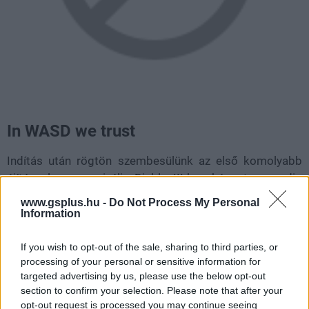
In WASD we trust
Indítás után rögtön szembesülünk az első komolyabb
újítással a nagy rivális Diablo III-hoz képest, ez pedig
nem más, mint az irányítás. El lehet felejteni az egeret (a
www.gsplus.hu -
Do Not Process My Personal
támadáshoz persze kellenek majd az egérgombok), ez
Information
alkalommal bizony a WASD billentyűkkel fogjuk a
megfelelő irányba terelni a világ megmentőjét. Ez elsőre
If you wish to opt-out of the sale, sharing to third parties, or
processing of your personal or sensitive information for
kicsit furcsa lesz, de garantálom, hogy mindenki gyorsan
targeted advertising by us, please use the below opt-out
hozzá fog szokni. Itt jön be a képbe a játékosok
section to confirm your selection. Please note that after your
ügyessége, ugyanis egyáltalán nem mindegy, hogyan
opt-out request is processed you may continue seeing