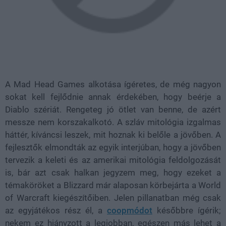
A Mad Head Games alkotása ígéretes, de még nagyon
sokat kell fejlődnie annak érdekében, hogy beérje a
Diablo szériát. Rengeteg jó ötlet van benne, de azért
messze nem korszakalkotó. A szláv mitológia izgalmas
háttér, kíváncsi leszek, mit hoznak ki belőle a jövőben. A
fejlesztők elmondták az egyik interjúban, hogy a jövőben
tervezik a keleti és az amerikai mitológia feldolgozását
is, bár azt csak halkan jegyzem meg, hogy ezeket a
témaköröket a Blizzard már alaposan körbejárta a World
of Warcraft kiegészítőiben. Jelen pillanatban még csak
az egyjátékos rész él, a
coopmódot
későbbre ígérik;
nekem ez hiányzott a legjobban, egészen más lehet a