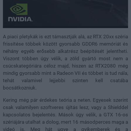
A piaci pletykák is ezt támasztják alá, az RTX 20xx széria
frissítése többek között gyorsabb GDDR6 memóriát és
néhány egyéb erősebb alkatrész beépítését jelentheti.
Viszont többen úgy vélik, a zöld gyártó most nem a
csúcskategóriára céloz majd, hiszen az RTX2080 még
mindig gyorsabb mint a Radeon VII és többet is tud nála,
tehát valamivel lejjebbi szinten kell csatába
bocsátkozniuk.
Kering még pár érdekes teória a neten. Egyesek szerint
csak valamilyen szoftveres újítás lesz, vagy a Shielddel
kapcsolatos bejelentés. Mások úgy vélik, a GTX 16-os
szériájára utalhat a dolog, mert 16 másodperces maga a
videó is. Meg hát ugye a gyíkemberek és a