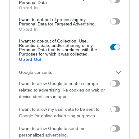
Personal Data.
Opted In
Hozzászólások
I want to opt-out of processing my
Personal Data for Targeted Advertising.
Opted In
Folytatást kaphat az Üvegtigris,
I want to opt-out of Collection, Use,
Retention, Sale, and/or Sharing of my
jöhet a negyedik rész?
Personal Data that Is Unrelated with the
Purposes for which it was collected.
Opted Out
Csirke
|
2022 május 17. 13:30
Google consents
I want to allow Google to enable storage
Legalábbis erre utal a Rókát alakító Gáspár
related to advertising like cookies on web or
Sándor nyilatkozata.
device identifiers in apps.
I want to allow my user data to be sent to
Loaded
:
Unmute
21.02%
Google for online advertising purposes.
Ha két kultikus magyar filmszériát kellene kapásból
I want to allow Google to send me
mondani, akkor valószínűleg a legtöbben a Valami
personalized advertising.