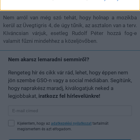
valakivel."
Nem arról van még szó tehát, hogy holnap a mozikba
kerül az Üvegtigris 4, de úgy tűnik, az asztalon van a terv.
Kíváncsian várjuk, esetleg Rudolf Péter hozzá fog-e
valamit fűzni mindehhez a közeljövőben.
Nem akarsz lemaradni semmiről?
Rengeteg hír és cikk vár rád, lehet, hogy éppen nem
jön szembe GSO-n vagy a social médiában. Segítünk,
hogy naprakész maradj, kiválogatjuk neked a
legjobbakat,
iratkozz fel hírlevelünkre!
Kijelentem, hogy az
adatkezelési nyilatkozat
tartalmát
megismertem és azt elfogadom.