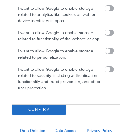
Amerikát és az Üvegtigrist dobnák be válaszként. Az
I want to allow Google to enable storage
évek során mindkét széria trilógiává bővült, az Üvegtigris
related to analytics like cookies on web or
3-at 2010 decemberében mutatták be. Lassan 12 éve
device identifiers in apps.
várnak tehát már a rajongók az esetleges folytatásra, de
könnyen lehet, hogy hamarosan ez tényleg
I want to allow Google to enable storage
related to functionality of the website or app.
megvalósulhat.
I want to allow Google to enable storage
A
Blikk
számolt be ugyanis nemrég arról, hogy
related to personalization.
az Üvegtigris-filmekben Rókát alakító Gáspár Sándor a
Life TV Ébredj velünk című műsorába az esetleges
I want to allow Google to enable storage
negyedik részről beszélt.
related to security, including authentication
functionality and fraud prevention, and other
user protection.
Gáspár Sándor a folytatást firtató kérdésekre egészen
pontosan így felelt:
CONFIRM
"Most nagyon titokzatos leszek, hogy felstrófoljam
az érdeklődést, beszéltem róla magánemberként
Data Deletion
Data Access
Privacy Policy