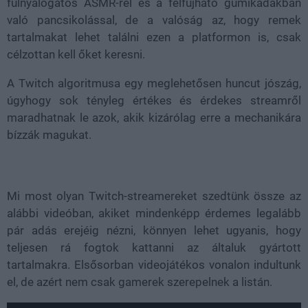
fülnyalogatós ASMR-rel és a felfújható gumikádakban
való pancsikolással, de a valóság az, hogy remek
tartalmakat lehet találni ezen a platformon is, csak
célzottan kell őket keresni.
A Twitch algoritmusa egy meglehetősen huncut jószág,
úgyhogy sok tényleg értékes és érdekes streamről
maradhatnak le azok, akik kizárólag erre a mechanikára
bízzák magukat.
Mi most olyan Twitch-streamereket szedtünk össze az
alábbi videóban, akiket mindenképp érdemes legalább
pár adás erejéig nézni, könnyen lehet ugyanis, hogy
teljesen rá fogtok kattanni az általuk gyártott
tartalmakra. Elsősorban videojátékos vonalon indultunk
el, de azért nem csak gamerek szerepelnek a listán.