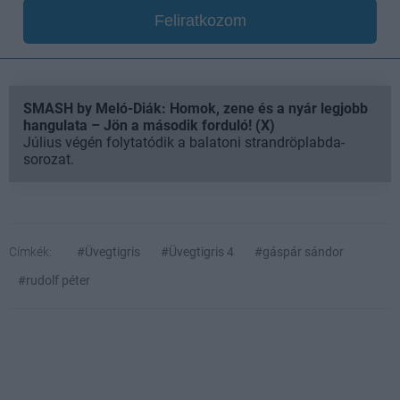
Feliratkozom
SMASH by Meló-Diák: Homok, zene és a nyár legjobb
hangulata – Jön a második forduló! (X)
Július végén folytatódik a balatoni strandröplabda-
sorozat.
Címkék:
#Üvegtigris
#Üvegtigris 4
#gáspár sándor
#rudolf péter