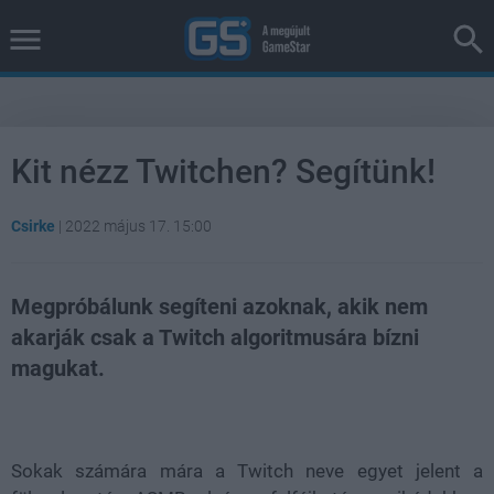
Kit nézz Twitchen? Segítünk!
Csirke
|
2022 május 17. 15:00
Megpróbálunk segíteni azoknak, akik nem
akarják csak a Twitch algoritmusára bízni
magukat.
Loaded
:
Unmute
37.42%
Sokak számára mára a Twitch neve egyet jelent a