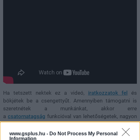
Ha tetszett nektek ez a videó,
iratkozzatok fel
és
bökjétek be a csengettyűt. Amennyiben támogatni is
szeretnétek a munkánkat, akkor erre
a
csatornatagság
funkcióval van lehetőségetek, nagyon
szépen köszönünk minden támogatást!
www.gsplus.hu -
Do Not Process My Personal
Information