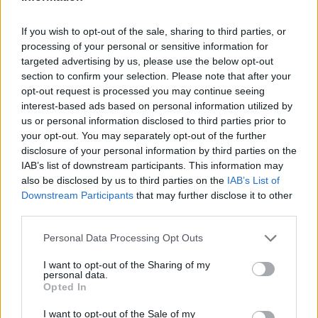
SMASH by Meló-Diák: Homok, zene és a nyár legjobb
If you wish to opt-out of the sale, sharing to third parties, or
hangulata – Jön a második forduló! (X)
processing of your personal or sensitive information for
Július végén folytatódik a balatoni strandröplabda-
targeted advertising by us, please use the below opt-out
sorozat.
section to confirm your selection. Please note that after your
opt-out request is processed you may continue seeing
interest-based ads based on personal information utilized by
us or personal information disclosed to third parties prior to
your opt-out. You may separately opt-out of the further
Címkék:
#gstv
#twitch
#toplista
#xqc
#asmongold
disclosure of your personal information by third parties on the
#tarik
#loltyler1
#iitztimmy
#summit1g
#lirik
IAB’s list of downstream participants. This information may
also be disclosed by us to third parties on the
IAB’s List of
#shroud
#fextralife
#sodapoppin
#hasanabi
Downstream Participants
that may further disclose it to other
third parties.
Please note that this website/app uses one or more Google
Personal Data Processing Opt Outs
services and may gather and store information including but
not limited to your visit or usage behaviour. You may click to
I want to opt-out of the Sharing of my
personal data.
grant or deny consent to Google and its third-party tags to
Opted In
use your data for below specified purposes in below Google
consent section.
I want to opt-out of the Sale of my