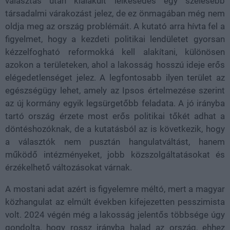
választás után kialakult lelkesedés egy szélesebb
társadalmi várakozást jelez, de ez önmagában még nem
oldja meg az ország problémáit. A kutató arra hívta fel a
figyelmet, hogy a kezdeti politikai lendületet gyorsan
kézzelfogható reformokká kell alakítani, különösen
azokon a területeken, ahol a lakosság hosszú ideje erős
elégedetlenséget jelez. A legfontosabb ilyen terület az
egészségügy lehet, amely az Ipsos értelmezése szerint
az új kormány egyik legsürgetőbb feladata. A jó irányba
tartó ország érzete most erős politikai tőkét adhat a
döntéshozóknak, de a kutatásból az is következik, hogy
a választók nem pusztán hangulatváltást, hanem
működő intézményeket, jobb közszolgáltatásokat és
érzékelhető változásokat várnak.
A mostani adat azért is figyelemre méltó, mert a magyar
közhangulat az elmúlt években kifejezetten pesszimista
volt. 2024 végén még a lakosság jelentős többsége úgy
gondolta, hogy rossz irányba halad az ország, ehhez