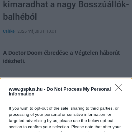
kimaradhat a nagy Bosszúállók-
balhéból
Csirke
|
2026 május 31. 10:01
A Doctor Doom ébredése a Végtelen háborút
idézheti.
Loaded
:
Unmute
21.02%
A Bosszúállók: Doctor Doom ébredése
hatalmas Marvel-
www.gsplus.hu -
Do Not Process My Personal
Information
eseménynek ígérkezik, hiszen a Multiverzum Saga több
szálát is össze kell majd húznia, miközben régi
If you wish to opt-out of the sale, sharing to third parties, or
ismerősök is visszatérnek benne. A filmben újra szerepet
processing of your personal or sensitive information for
kap Chris Evans Amerika Kapitánya és Chris Hemsworth
targeted advertising by us, please use the below opt-out
Thorja, Robert Downey Jr. pedig ezúttal már nem
section to confirm your selection. Please note that after your