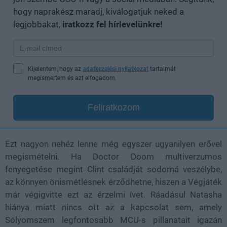
hogy naprakész maradj, kiválogatjuk neked a
legjobbakat,
iratkozz fel hírlevelünkre!
Kijelentem, hogy az
adatkezelési nyilatkozat
tartalmát
megismertem és azt elfogadom.
Feliratkozom
Ezt nagyon nehéz lenne még egyszer ugyanilyen erővel
megismételni. Ha Doctor Doom multiverzumos
fenyegetése megint Clint családját sodorná veszélybe,
az könnyen önismétlésnek érződhetne, hiszen a Végjáték
már végigvitte ezt az érzelmi ívet. Ráadásul Natasha
hiánya miatt nincs ott az a kapcsolat sem, amely
Sólyomszem legfontosabb MCU-s pillanatait igazán