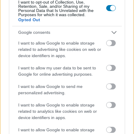
megerősített szereplői között. Ez önmagában nem
I want to opt-out of Collection, Use,
Retention, Sale, and/or Sharing of my
sokkoló, hiszen Clint Barton a Disney+-os Sólyomszem-
Personal Data that Is Unrelated with the
Purposes for which it was collected.
sorozat óta nem igazán volt aktív szereplője az MCU-nak,
Opted Out
ráadásul már korábban is többször a visszavonulás és a
családi élet felé terelte őt a történet. Pont emiatt maradt
Google consents
ki annak idején a Bosszúállók: Végtelen háborúból is,
I want to allow Google to enable storage
amikor a magyarázat szerint a Polgárháború eseményei
related to advertising like cookies on web or
után házi őrizetben volt, és inkább a családját választotta
device identifiers in apps.
a szuperhősélet helyett.
I want to allow my user data to be sent to
Google for online advertising purposes.
I want to allow Google to send me
Most nagyon hasonló helyzet körvonalazódik. A Marvel
personalized advertising.
meglepően nyíltan beszél több nagy visszatérésről, ezért
furcsa lenne, ha Sólyomszem szerepét épp most
I want to allow Google to enable storage
related to analytics like cookies on web or
tartogatná titokban. Persze az MCU-nál mindig benne
device identifiers in apps.
van a pakliban egy elhallgatott cameo vagy később
bejelentett visszatérés, de jelen állás szerint úgy tűnik,
I want to allow Google to enable storage