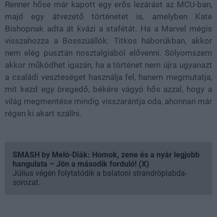
Renner hőse már kapott egy erős lezárást az MCU-ban,
majd egy átvezető történetet is, amelyben Kate
Bishopnak adta át kvázi a stafétát. Ha a Marvel mégis
visszahozza a Bosszúállók: Titkos háborúkban, akkor
nem elég pusztán nosztalgiából elővenni. Sólyomszem
akkor működhet igazán, ha a történet nem újra ugyanazt
a családi veszteséget használja fel, hanem megmutatja,
mit kezd egy öregedő, békére vágyó hős azzal, hogy a
világ megmentése mindig visszarántja oda, ahonnan már
régen ki akart szállni.
SMASH by Meló-Diák: Homok, zene és a nyár legjobb
hangulata – Jön a második forduló! (X)
Július végén folytatódik a balatoni strandröplabda-
sorozat.