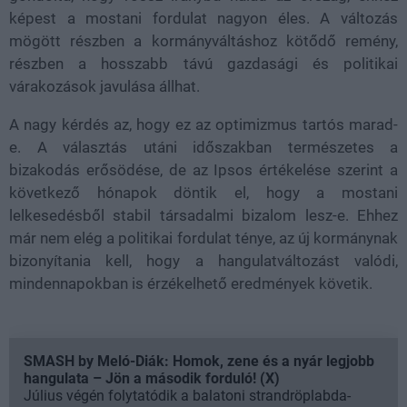
képest a mostani fordulat nagyon éles. A változás
mögött részben a kormányváltáshoz kötődő remény,
részben a hosszabb távú gazdasági és politikai
várakozások javulása állhat.
A nagy kérdés az, hogy ez az optimizmus tartós marad-
e. A választás utáni időszakban természetes a
bizakodás erősödése, de az Ipsos értékelése szerint a
következő hónapok döntik el, hogy a mostani
lelkesedésből stabil társadalmi bizalom lesz-e. Ehhez
már nem elég a politikai fordulat ténye, az új kormánynak
bizonyítania kell, hogy a hangulatváltozást valódi,
mindennapokban is érzékelhető eredmények követik.
SMASH by Meló-Diák: Homok, zene és a nyár legjobb
hangulata – Jön a második forduló! (X)
Július végén folytatódik a balatoni strandröplabda-