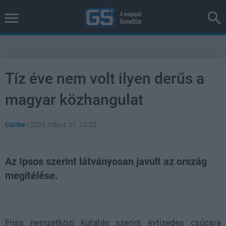
Tíz éve nem volt ilyen derűs a
magyar közhangulat
Csirke
|
2026 május 31. 10:32
Az Ipsos szerint látványosan javult az ország
megítélése.
Loaded
:
Unmute
37.42%
Friss nemzetközi kutatás szerint évtizedes csúcsra