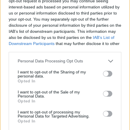
Vasemberként, hanem Doctor Doomként tér vissza az
opt-out request is processed you may continue seeing
interest-based ads based on personal information utilized by
MCU-ba. Egy eredeti Bosszúálló viszont egyelőre
us or personal information disclosed to third parties prior to
látványosan hiányzik a képből, és ez könnyen azt
your opt-out. You may separately opt-out of the further
jelentheti, hogy a Marvel megismétel egy korábbi trükköt
disclosure of your personal information by third parties on the
a Bosszúállók: Végtelen háborúból.
IAB’s list of downstream participants. This information may
also be disclosed by us to third parties on the
IAB’s List of
Downstream Participants
that may further disclose it to other
third parties.
Please note that this website/app uses one or more Google
Personal Data Processing Opt Outs
services and may gather and store information including but
not limited to your visit or usage behaviour. You may click to
I want to opt-out of the Sharing of my
personal data.
grant or deny consent to Google and its third-party tags to
Opted In
use your data for below specified purposes in below Google
consent section.
I want to opt-out of the Sale of my
Personal Data.
Opted In
I want to opt-out of processing my
Personal Data for Targeted Advertising.
Jeremy Renner Sólyomszeme jelenleg nincs a
Opted In
Bosszúállók: Doctor Doom ébredése hivatalosan