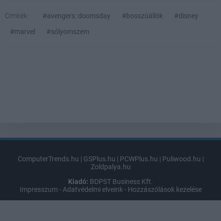
Címkék:
#avengers: doomsday
#bosszúállók
#disney
#marvel
#sólyomszem
ComputerTrends.hu
|
GSPlus.hu
|
PCWPlus.hu
|
Puliwood.hu
|
Zoldpalya.hu
Kiadó:
BDPST Business Kft.
Impresszum
-
Adatvédelmi elveink
-
Hozzászólások kezelése