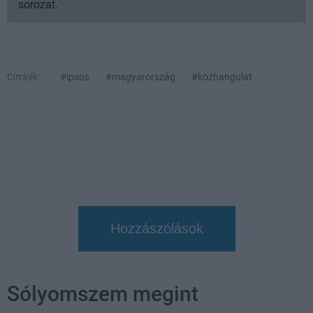
sorozat.
Címkék:
#ipsos
#magyarország
#közhangulat
Hozzászólások
Sólyomszem megint