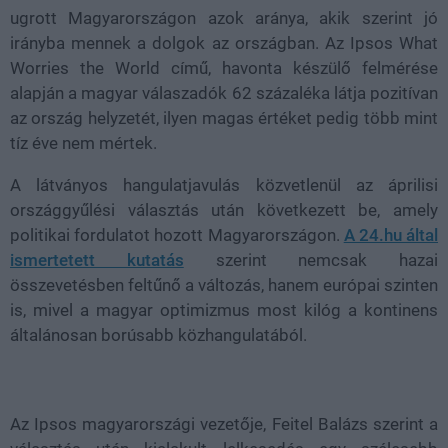
ugrott Magyarországon azok aránya, akik szerint jó
irányba mennek a dolgok az országban. Az Ipsos What
Worries the World című, havonta készülő felmérése
alapján a magyar válaszadók 62 százaléka látja pozitívan
az ország helyzetét, ilyen magas értéket pedig több mint
tíz éve nem mértek.
A látványos hangulatjavulás közvetlenül az áprilisi
országgyűlési választás után következett be, amely
politikai fordulatot hozott Magyarországon.
A 24.hu által
ismertetett kutatás
szerint nemcsak hazai
összevetésben feltűnő a változás, hanem európai szinten
is, mivel a magyar optimizmus most kilóg a kontinens
általánosan borúsabb közhangulatából.
Az Ipsos magyarországi vezetője, Feitel Balázs szerint a