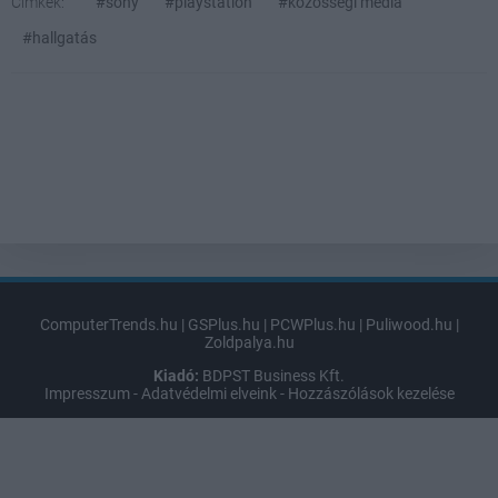
Címkék:
#sony
#playstation
#közösségi média
#hallgatás
ComputerTrends.hu
|
GSPlus.hu
|
PCWPlus.hu
|
Puliwood.hu
|
Zoldpalya.hu
Kiadó:
BDPST Business Kft.
Impresszum
-
Adatvédelmi elveink
-
Hozzászólások kezelése