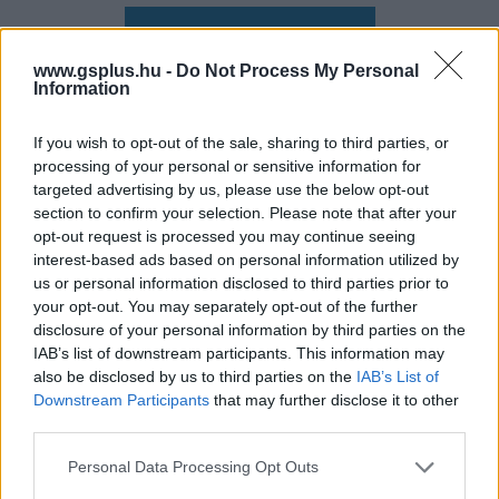
Hozzászólások
www.gsplus.hu -
Do Not Process My Personal
Information
A Sony köddé vált a
If you wish to opt-out of the sale, sharing to third parties, or
processing of your personal or sensitive information for
közösségimédia-felületein,
targeted advertising by us, please use the below opt-out
section to confirm your selection. Please note that after your
miután bejelentette a fizikai
opt-out request is processed you may continue seeing
interest-based ads based on personal information utilized by
játékok kivégzését
us or personal information disclosed to third parties prior to
your opt-out. You may separately opt-out of the further
disclosure of your personal information by third parties on the
Balu
|
2026 július 7. 18:05
IAB’s list of downstream participants. This information may
also be disclosed by us to third parties on the
IAB’s List of
Downstream Participants
that may further disclose it to other
Többnapos hallgatás után a fizikai játékok
third parties.
körüli vita még mindig borzolja a kedélyeket.
Please note that this website/app uses one or more Google
Personal Data Processing Opt Outs
services and may gather and store information including but
Loaded
:
Unmute