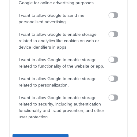
Google for online advertising purposes.
támaszkodva abban bíznak, hogy az emberek elfelejtik a
történteket és egy idő után valami másra terelődik a
I want to allow Google to send me
figyelmük. A probléma csak az, hogy ezúttal a közösség
personalized advertising.
reakciója messze nagyobbnak tűnik, mint egy átlagos
I want to allow Google to enable storage
internetes felháborodás. A vállalat szinte minden
related to analytics like cookies on web or
felületén ugyanaz a téma uralja a hozzászólásokat: a
device identifiers in apps.
játékosok jelentős része nem akar lemondani a fizikai
kiadásokról.
I want to allow Google to enable storage
related to functionality of the website or app.
I want to allow Google to enable storage
related to personalization.
Persze az internet népe hajlamos túlreagálni dolgokat,
de most nem néhány hangos kommentelőről beszélünk.
I want to allow Google to enable storage
A Redditen, fórumokon és közösségi oldalakon is
related to security, including authentication
ugyanazok az érvek kerülnek elő újra és újra miszerint, ha
functionality and fraud prevention, and other
user protection.
eltűnnek a lemezek, nincs mit gyűjteni, nincs mit
megfogni, ami valóban az enyém, nem hallhatom a lemez
bootolását a gépből, mely megannyi nosztalgikus