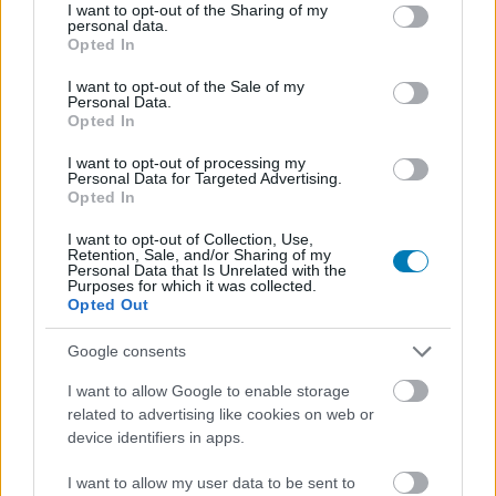
not limited to your visit or usage behaviour. You may click to
I want to opt-out of the Sharing of my
21.86%
personal data.
grant or deny consent to Google and its third-party tags to
Opted In
use your data for below specified purposes in below Google
Ha valaki azt hitte, hogy a Sony pár nap alatt maga
consent section.
mögött hagyhatja a fizikai játékok kivezetése körüli
I want to opt-out of the Sale of my
Personal Data.
botrányt, annak van egy rossz hírünk: a közösség még
Opted In
mindig morci. A vállalat immár ötödik napja
I want to opt-out of processing my
gyakorlatilag, mint egy magát láthatatlannak képzelő
Personal Data for Targeted Advertising.
gyermek, becsukott szemmel vár a közösségi médiában.
Opted In
Amióta a cég bejelentette, hogy
2028-tól leállnak a
I want to opt-out of Collection, Use,
fizikai játékok gyártásával
, sehol nem jelentek meg új
Retention, Sale, and/or Sharing of my
Personal Data that Is Unrelated with the
posztok. A YouTube-csatorna ugyan továbbra is aktív, de
Purposes for which it was collected.
Opted Out
ott jellemzően előre ütemezett vagy partneri tartalmak
jelennek meg, amelyek kommentmezőit már teljesen
Google consents
ellepték az elégedetlen hangok.
I want to allow Google to enable storage
A csend is jelent valamit
related to advertising like cookies on web or
device identifiers in apps.
A Sony láthatóan
a csend stratégiáját választotta
a pánik
I want to allow my user data to be sent to
leállítására. A kommunikáció hosszas hiányára