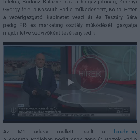
felelős, Bodacz Balázsé lesz a hírigazgatóság, Kerényi
György felel a Kossuth Rádió működéséért, Koltai Péter
a vezérigazgatói kabinetet veszi át és Teszáry Sára
pedig PR- és marketing osztály működését igazgatja
majd, illetve szóvivőként tevékenykedik.
Az M1 adása mellett leállt a
hirado.hu
,
a Kossuth Rádióban pedig csak zene (a Bartók Rádió