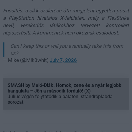
Frissítés: a cikk születése óta megjelent egyetlen poszt
a PlayStation hivatalos X-felületén, mely a FlexStrike
nevű, verekedős játékokhoz tervezett kontrollert
népszerűsíti. A kommentek nem okoznak csalódást.
Can I keep this or will you eventually take this from
us?
— Mike (@Mik3whit)
July 7, 2026
SMASH by Meló-Diák: Homok, zene és a nyár legjobb
hangulata – Jön a második forduló! (X)
Július végén folytatódik a balatoni strandröplabda-
sorozat.