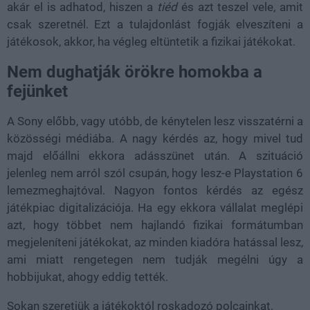
akár el is adhatod, hiszen a
tiéd
és azt teszel vele, amit
csak szeretnél. Ezt a tulajdonlást fogják elveszíteni a
játékosok, akkor, ha végleg eltüntetik a fizikai játékokat.
Nem dughatják örökre homokba a
fejünket
A Sony előbb, vagy utóbb, de kénytelen lesz visszatérni a
közösségi médiába. A nagy kérdés az, hogy mivel tud
majd előállni ekkora adásszünet után. A szituáció
jelenleg nem arról szól csupán, hogy lesz-e Playstation 6
lemezmeghajtóval. Nagyon fontos kérdés az egész
játékpiac digitalizációja. Ha egy ekkora vállalat meglépi
azt, hogy többet nem hajlandó fizikai formátumban
megjeleníteni játékokat, az minden kiadóra hatással lesz,
ami miatt rengetegen nem tudják megélni úgy a
hobbijukat, ahogy eddig tették.
Sokan szeretjük a játékoktól roskadozó polcainkat.