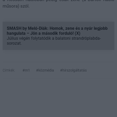
műsora) szól.
SMASH by Meló-Diák: Homok, zene és a nyár legjobb
hangulata – Jön a második forduló! (X)
Július végén folytatódik a balatoni strandröplabda-
sorozat.
Címkék:
#m1
#közmédia
#hírszolgáltatás