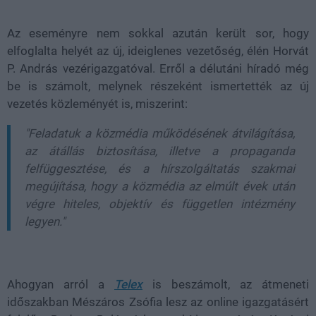
Az eseményre nem sokkal azután került sor, hogy
elfoglalta helyét az új, ideiglenes vezetőség, élén Horvát
P. András vezérigazgatóval. Erről a délutáni híradó még
be is számolt, melynek részeként ismertették az új
vezetés közleményét is, miszerint:
"Feladatuk a közmédia működésének átvilágítása,
az átállás biztosítása, illetve a propaganda
felfüggesztése, és a hírszolgáltatás szakmai
megújítása, hogy a közmédia az elmúlt évek után
végre hiteles, objektív és független intézmény
legyen."
Ahogyan arról a
Telex
is beszámolt, az átmeneti
időszakban Mészáros Zsófia lesz az online igazgatásért