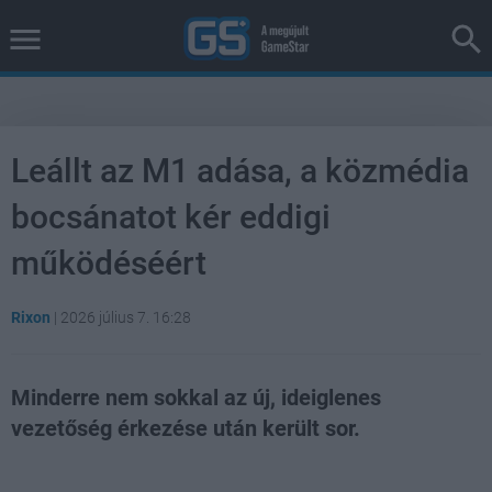
Leállt az M1 adása, a közmédia
bocsánatot kér eddigi
működéséért
Rixon
|
2026 július 7. 16:28
Minderre nem sokkal az új, ideiglenes
vezetőség érkezése után került sor.
Loaded
:
Unmute
37.00%