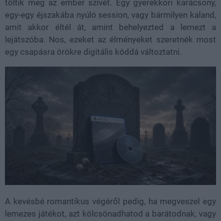
töltik meg az ember szívét. Egy gyerekkori karácsony,
egy-egy éjszakába nyúló session, vagy bármilyen kaland,
amit akkor éltél át, amint behelyezted a lemezt a
lejátszóba. Nos, ezeket az élményeket szeretnék most
egy csapásra örökre digitális kóddá változtatni.
A kevésbé romantikus végéről pedig, ha megveszel egy
lemezes játékot, azt kölcsönadhatod a barátodnak, vagy