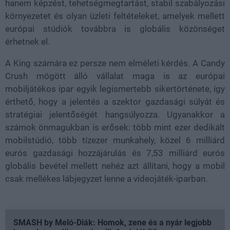
hanem képzést, tehetségmegtartást, stabil szabályozási
környezetet és olyan üzleti feltételeket, amelyek mellett
európai stúdiók továbbra is globális közönséget
érhetnek el.
A King számára ez persze nem elméleti kérdés. A Candy
Crush mögött álló vállalat maga is az európai
mobiljátékos ipar egyik legismertebb sikertörténete, így
érthető, hogy a jelentés a szektor gazdasági súlyát és
stratégiai jelentőségét hangsúlyozza. Ugyanakkor a
számok önmagukban is erősek: több mint ezer dedikált
mobilstúdió, több tízezer munkahely, közel 6 milliárd
eurós gazdasági hozzájárulás és 7,53 milliárd eurós
globális bevétel mellett nehéz azt állítani, hogy a mobil
csak mellékes lábjegyzet lenne a videojáték-iparban.
SMASH by Meló-Diák: Homok, zene és a nyár legjobb