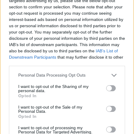
targeted advertising by us, please use the below opt-out
SMASH by Meló-Diák: Homok, zene és a nyár legjobb
section to confirm your selection. Please note that after your
hangulata – Jön a második forduló! (X)
opt-out request is processed you may continue seeing
Július végén folytatódik a balatoni strandröplabda-
interest-based ads based on personal information utilized by
sorozat.
us or personal information disclosed to third parties prior to
your opt-out. You may separately opt-out of the further
disclosure of your personal information by third parties on the
IAB’s list of downstream participants. This information may
also be disclosed by us to third parties on the
IAB’s List of
Címkék:
#közmédia
Downstream Participants
that may further disclose it to other
third parties.
Please note that this website/app uses one or more Google
Personal Data Processing Opt Outs
services and may gather and store information including but
not limited to your visit or usage behaviour. You may click to
I want to opt-out of the Sharing of my
personal data.
grant or deny consent to Google and its third-party tags to
Opted In
use your data for below specified purposes in below Google
consent section.
I want to opt-out of the Sale of my
Personal Data.
Opted In
Hozzászólások
I want to opt-out of processing my
Personal Data for Targeted Advertising.