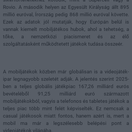
Rovio. A második helyen az Egyesült Királyság állt 895
millió euróval, Írország pedig 868 millió euróval követte.
Ezek az adatok jól mutatják, hogy Európán belül is
vannak kiemelt mobiljátékos hubok, ahol a tehetség, a
tőke, a nemzetközi piacismeret és az élő
szolgáltatásként működtetett játékok tudása összeér.
A mobiljátékok közben már globálisan is a videojáték-
ipar legnagyobb szeletét adják. A jelentés szerint 2025-
ben a teljes globális játékpiac 167,26 milliárd eurós
bevételéből 91,25 milliárd euró származott
mobiljátékokból, vagyis a telefonos és tabletes játékok a
teljes piac több mint felét képviselték. Ez nemcsak a
casual játékosok miatt fontos, hanem azért is, mert a
mobil ma már a legszélesebb belépési pont a
videojátékok világába.