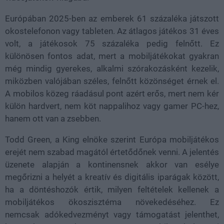
Európában 2025-ben az emberek 61 százaléka játszott
okostelefonon vagy tableten. Az átlagos játékos 31 éves
volt, a játékosok 75 százaléka pedig felnőtt. Ez
különösen fontos adat, mert a mobiljátékokat gyakran
még mindig gyerekes, alkalmi szórakozásként kezelik,
miközben valójában széles, felnőtt közönséget érnek el.
A mobilos közeg ráadásul pont azért erős, mert nem kér
külön hardvert, nem köt nappalihoz vagy gamer PC-hez,
hanem ott van a zsebben.
Todd Green, a King elnöke szerint Európa mobiljátékos
erejét nem szabad magától értetődőnek venni. A jelentés
üzenete alapján a kontinensnek akkor van esélye
megőrizni a helyét a kreatív és digitális iparágak között,
ha a döntéshozók értik, milyen feltételek kellenek a
mobiljátékos ökoszisztéma növekedéséhez. Ez
nemcsak adókedvezményt vagy támogatást jelenthet,