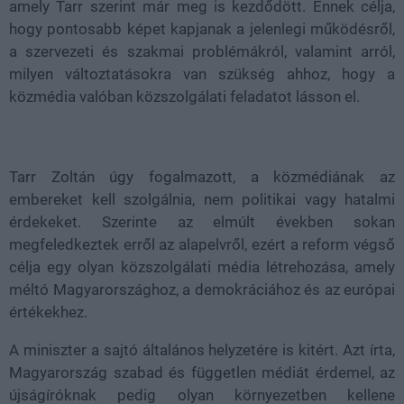
amely Tarr szerint már meg is kezdődött. Ennek célja,
hogy pontosabb képet kapjanak a jelenlegi működésről,
a szervezeti és szakmai problémákról, valamint arról,
milyen változtatásokra van szükség ahhoz, hogy a
közmédia valóban közszolgálati feladatot lásson el.
Tarr Zoltán úgy fogalmazott, a közmédiának az
embereket kell szolgálnia, nem politikai vagy hatalmi
érdekeket. Szerinte az elmúlt években sokan
megfeledkeztek erről az alapelvről, ezért a reform végső
célja egy olyan közszolgálati média létrehozása, amely
méltó Magyarországhoz, a demokráciához és az európai
értékekhez.
A miniszter a sajtó általános helyzetére is kitért. Azt írta,
Magyarország szabad és független médiát érdemel, az
újságíróknak pedig olyan környezetben kellene