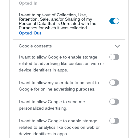
Opted In
Európa mobiljátékosai
I want to opt-out of Collection, Use,
Retention, Sale, and/or Sharing of my
milliárdokat termelnek
Personal Data that Is Unrelated with the
Purposes for which it was collected.
Opted Out
Csirke
|
2026 június 3. 19:02
Google consents
I want to allow Google to enable storage
A King új jelentése szerint a szektor már
related to advertising like cookies on web or
device identifiers in apps.
stratégiai iparágnak számít.
I want to allow my user data to be sent to
Loaded
:
Unmute
21.02%
Google for online advertising purposes.
A mobiljátékokról még mindig sokan hajlamosak
I want to allow Google to send me
personalized advertising.
legyintve beszélni, mintha a videojáték-ipar könnyedebb,
kevésbé fontos mellékága lenne, pedig a számok
I want to allow Google to enable storage
egészen mást mutatnak. A King megbízásából, a
related to analytics like cookies on web or
Nordicity közreműködésével készült Mobile Matters
device identifiers in apps.