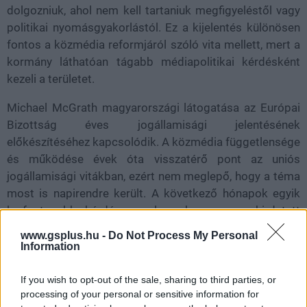
dolgozniuk, ahol nem kell tartaniuk megfigyeléstől vagy
politikai nyomásgyakorlástól. Ez a kijelentés különösen
fontos a közmédia reformjáról szóló vita mellett, mert a
kormány láthatóan tágabb médiapolitikai kérdésként
kezeli a területet.
Michael McGrath magyarországi látogatása az Európai
Bizottság éves jogállamisági jelentésének
előkészítéséhez kapcsolódik. A közmédia függetlensége
és működése évek óta visszatérő pont az uniós
jogállamisági vitákban, ezért nem meglepő, hogy a téma
most is napirendre került. A következő hónapok egyik
legfontosabb kérdése az lesz, hogy a meghirdetett
társadalmi egyeztetésből és átvilágításból milyen
www.gsplus.hu -
Do Not Process My Personal
konkrét törvényi, intézményi és szerkesztőségi
Information
változások következnek.
If you wish to opt-out of the sale, sharing to third parties, or
processing of your personal or sensitive information for