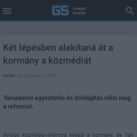
Két lépésben alakítaná át a
kormány a közmédiát
Csirke
|
2026 június 3. 19:30
Társadalmi egyeztetés és átvilágítás előzi meg
a reformot.
Loaded
:
Unmute
37.42%
Átfogó közmédia-reformra készül a kormány, de Tarr