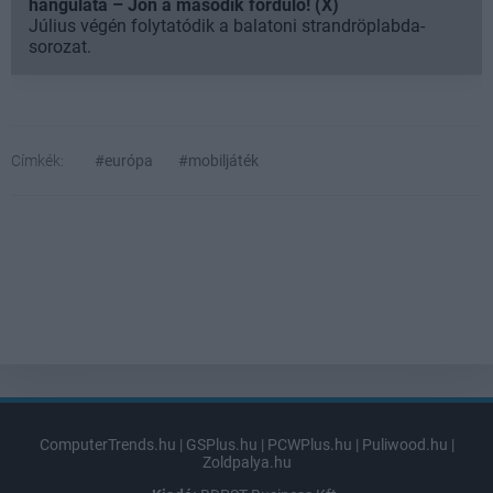
hangulata – Jön a második forduló! (X)
Július végén folytatódik a balatoni strandröplabda-
sorozat.
Címkék:
#európa
#mobiljáték
ComputerTrends.hu
|
GSPlus.hu
|
PCWPlus.hu
|
Puliwood.hu
|
Zoldpalya.hu