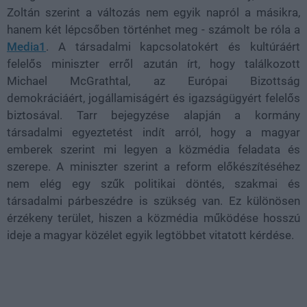
Zoltán szerint a változás nem egyik napról a másikra,
hanem két lépcsőben történhet meg - számolt be róla a
Media1
. A társadalmi kapcsolatokért és kultúráért
felelős miniszter erről azután írt, hogy találkozott
Michael McGrathtal, az Európai Bizottság
demokráciáért, jogállamiságért és igazságügyért felelős
biztosával. Tarr bejegyzése alapján a kormány
társadalmi egyeztetést indít arról, hogy a magyar
emberek szerint mi legyen a közmédia feladata és
szerepe. A miniszter szerint a reform előkészítéséhez
nem elég egy szűk politikai döntés, szakmai és
társadalmi párbeszédre is szükség van. Ez különösen
érzékeny terület, hiszen a közmédia működése hosszú
ideje a magyar közélet egyik legtöbbet vitatott kérdése.