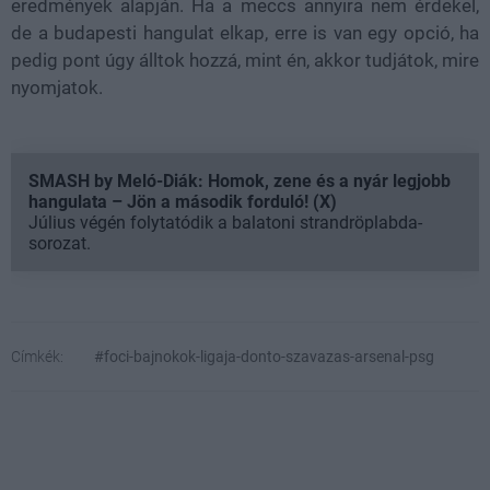
eredmények alapján. Ha a meccs annyira nem érdekel,
de a budapesti hangulat elkap, erre is van egy opció, ha
pedig pont úgy álltok hozzá, mint én, akkor tudjátok, mire
nyomjatok.
SMASH by Meló-Diák: Homok, zene és a nyár legjobb
hangulata – Jön a második forduló! (X)
Július végén folytatódik a balatoni strandröplabda-
sorozat.
Címkék:
#foci-bajnokok-ligaja-donto-szavazas-arsenal-psg