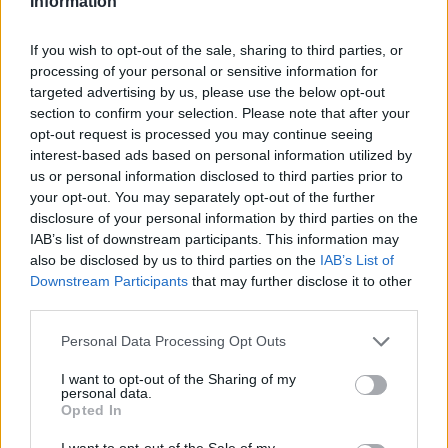
benne survivor elemek is. Attól függően, hogy milyen
Information
talpraesett vagy benne, rengeteg izgalmas kontentet
tudsz unlockolni. Jómagam most úgy tervezem, hogy
If you wish to opt-out of the sale, sharing to third parties, or
processing of your personal or sensitive information for
egy egyszerű, relaxálós side activityt próbálok ki, és
targeted advertising by us, please use the below opt-out
mindennemű main és side missiont, illetve main
section to confirm your selection. Please note that after your
profession levelinget parkolópályára állítok. A terv az,
opt-out request is processed you may continue seeing
hogy egy páros kikapcsolódás keretében Eger
interest-based ads based on personal information utilized by
városának felfedezésével teszek egy újabb lépést az
us or personal information disclosed to third parties prior to
your opt-out. You may separately opt-out of the further
Explorer title megszerzése felé, de emellett bőven lesz
disclosure of your personal information by third parties on the
idő egyet csobbanni egy nagyobb taverna zárt wellness
IAB’s list of downstream participants. This information may
részlegében. Mindezek mellett egy kis nyársalás is
also be disclosed by us to third parties on the
IAB’s List of
helyet kap a több napos hétvége folyamán, hogy a
Downstream Participants
that may further disclose it to other
friendlist tagjaival együtt fejlesszük a cooking
third parties.
skilljeinket. Remélhetőleg a végére kapok a
Please note that this website/app uses one or more Google
Personal Data Processing Opt Outs
karakteremre egy Rested buffot, hogy aztán jobb
services and may gather and store information including but
statokkal tudjam tovább pergetni a mindennapi
not limited to your visit or usage behaviour. You may click to
I want to opt-out of the Sharing of my
personal data.
feladatokat.
grant or deny consent to Google and its third-party tags to
Opted In
use your data for below specified purposes in below Google
Kristfvarg
- A napokban végre sikerült kiplatináznom a
consent section.
I want to opt-out of the Sale of my