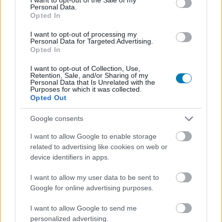
Personal Data.
Sarost, úgyhogy a hétvégén teljes lelki nyugalommal
Opted In
vetem bele magam a 007 First Lightba. Baromira vártam
már a premiert, a kifejezetten erős első tesztek pedig
I want to opt-out of processing my
Personal Data for Targeted Advertising.
még tovább fűtötték a lelkesedésemet, szóval a
Opted In
következő napokat maximálisan a fiatal Bond korai
I want to opt-out of Collection, Use,
küldetéseivel töltöm majd.
Retention, Sale, and/or Sharing of my
Personal Data that Is Unrelated with the
Purposes for which it was collected.
Ti mivel játszotok ezen a hétvégén?
Opted Out
Google consents
SMASH by Meló-Diák: Homok, zene és a nyár legjobb
I want to allow Google to enable storage
hangulata – Jön a második forduló! (X)
related to advertising like cookies on web or
Július végén folytatódik a balatoni strandröplabda-
device identifiers in apps.
sorozat.
I want to allow my user data to be sent to
Google for online advertising purposes.
I want to allow Google to send me
Címkék:
#hétvégi játékajánló
#007 first light
#lego batman:
personalized advertising.