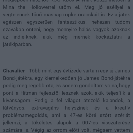
Mina the Hollowerrel ütöm el. Meg jó eséllyel a
végtelennek tűnő másnap röpke órácskáit is. Ez a játék
egészen egyszerűen fantasztikus, nehezen tudom
szavakba önteni, hogy mennyire hálás vagyok azoknak
az indie-knek, akik még mernek kockáztatni a
játékiparban.
Chavalier
- Több mint egy évtizede vártam egy új James
Bond-játékra, egy kiemelkedően jó James Bond-játékra
pedig még régebb óta, és sosem gondoltam volna, hogy
pont a Hitman fejlesztői lesznek azok, akik teljesítik a
kívánságom. Pedig a fél világot átszelő kalandok, a
látványos, extravagáns helyszínek és a kreatív
problémamegoldás, ami a 47-es köré szőtt szériát
jellemzi, a tökéletes alapok a 007-es visszatérése
számára is. Végig az orrom előtt volt, mégsem vettem