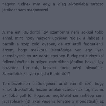
nagyon tudnék már egy, a világ élvonalába tartozó
játékost sem megnevezni.
A ma esti BL-döntő így számomra nem sokkal több
annál, mint hogy nagyon ügyesen rúgják a labdát a
bácsik a szép zöld gyepen, de azt ettől függetlenül
érzem, hogy mekkora jelentősége van egy ilyen
eseménynek és az adott esetben Budapest turisztikai
fellendítéséhez is milyen mértékben járulhat hozzá. Így
hozzátok fordulok, kedves focit néző olvasóink.
Szerintetek ki nyeri majd a BL-döntőt?
Természetesen elsődlegesen arról van itt szó, hogy
kinek drukkoltok, hiszen értelemszerűen az fog nyerni,
aki több gólt lő. Fogadás megtételét semmiképp sem
javasolnánk (itt akár vége is lehetne a mondatnak) az