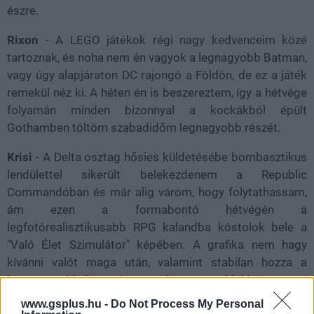
észre.
Rixon
- A LEGO játékok régi nagy kedvenceim közé
tartoznak, és noha nem én vagyok a legnagyobb Batman,
vagy úgy alapjáraton DC rajongó a Földön, de ez a játék
remekül néz ki. A héten én is beszereztem, így a hétvége
folyamán minden bizonnyal a kockákból épült
Gothamben töltöm szabadidőm legnagyobb részét.
Krisi
- A Delta osztag hősies küldetésébe bombasztikus
lendülettel sikerült belekezdenem a Republic
Commandóban és már alig várom, hogy folytathassam,
ám ezen a formabontó hétvégén a
legfotórealisztikusabb RPG kalandba kóstolok bele a
"Való Élet Szimulátor" képében. A grafika nem hagy
kívánni valót maga után, valamint stabilan hozza a
legmagasabb fps-számot, amit a szemeddel képes vagy
érzékelni. Nagyon összetett a rendszer, bőven akadnak
www.gsplus.hu -
Do Not Process My Personal