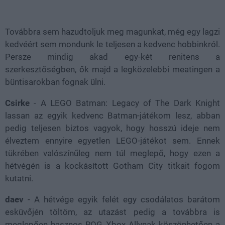
Loaded
:
Unmute
38.19%
Továbbra sem hazudtoljuk meg magunkat, még egy lagzi
kedvéért sem mondunk le teljesen a kedvenc hobbinkról.
Persze mindig akad egy-két renitens a
szerkesztőségben, ők majd a legközelebbi meatingen a
büntisarokban fognak ülni.
Csirke
- A LEGO Batman: Legacy of The Dark Knight
lassan az egyik kedvenc Batman-játékom lesz, abban
pedig teljesen biztos vagyok, hogy hosszú ideje nem
élveztem ennyire egyetlen LEGO-játékot sem. Ennek
tükrében valószínűleg nem túl meglepő, hogy ezen a
hétvégén is a kockásított Gotham City titkait fogom
kutatni.
daev
- A hétvége egyik felét egy csodálatos barátom
esküvőjén töltöm, az utazást pedig a továbbra is
meglepően hasznos ROG Xbox Allynak köszönhetően a