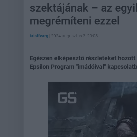
szektájának – az egyik
megrémíteni ezzel
kristfvarg
|
2024 augusztus 3. 20:03
Egészen elképesztő részleteket hozott 
Epsilon Program "imádóival" kapcsolat