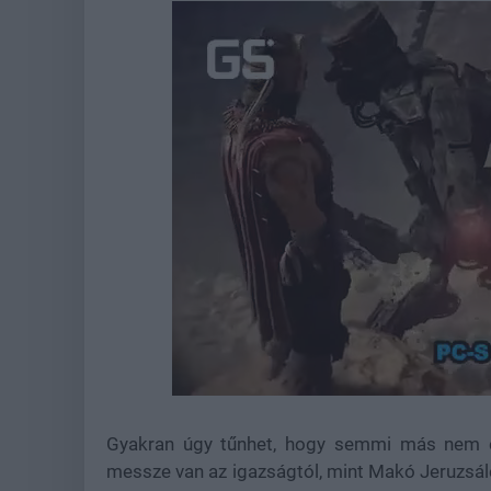
Loaded
:
Unmute
44.45%
Gyakran úgy tűnhet, hogy semmi más nem ér
messze van az igazságtól, mint Makó Jeruzsál