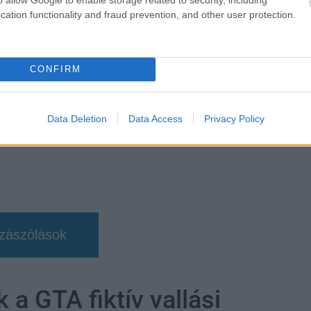
b hangulata – Jön a második forduló! (X)
cation functionality and fraud prevention, and other user protection.
sorozat.
CONFIRM
Data Deletion
Data Access
Privacy Policy
zászólások
k a GTA fiktív vallási