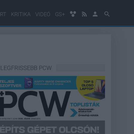
RT
KRITIKA
VIDEÓ
GS+
LEGFRISSEBB PCW