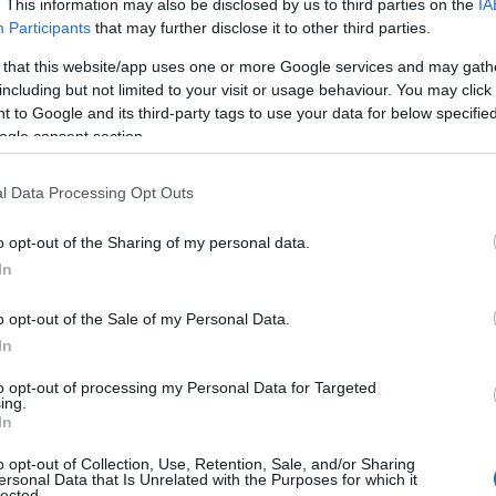
. This information may also be disclosed by us to third parties on the
IA
Participants
that may further disclose it to other third parties.
dozásaimat Thedas és Eora földjén. Ráérősen haladok
 that this website/app uses one or more Google services and may gath
ars of Eternity 2-ben, igyekszem mindent felfedezni, az
including but not limited to your visit or usage behaviour. You may click 
entéktelenebbnek tűnőket is.
 to Google and its third-party tags to use your data for below specifi
ogle consent section.
 két Mafiát (a legelsőt felújítva), most pedig annak
assba, megjött ahhoz a kedvem, hogy adjak még egy
l Data Processing Opt Outs
em sikerült végigjátszanom, egy idő után mindig elhalt
zek, akkor a Definitive Edition változatra megyek rá.
o opt-out of the Sharing of my personal data.
In
el Rivalshez, és az a rossz hírem van feleim, hogy ez a
éhány napra felfüggesztem a War Withinre történő
o opt-out of the Sale of my Personal Data.
és Strange-dzsel.
In
i azt jelenti, hogy a videojátékok egy darabig most
to opt-out of processing my Personal Data for Targeted
ing.
ozzám a sport, ilyenkor pedig minden adott ahhoz, hogy
In
t lehet, hogy a Star Wars Jedi: Survivort is előveszem
o opt-out of Collection, Use, Retention, Sale, and/or Sharing
ersonal Data that Is Unrelated with the Purposes for which it
lected.