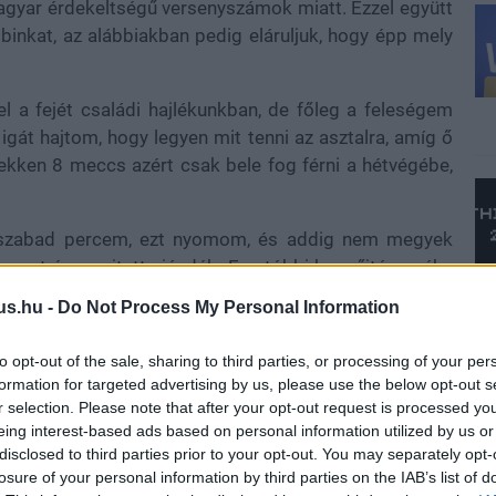
 magyar érdekeltségű versenyszámok miatt. Ezzel együtt
inkat, az alábbiakban pedig eláruljuk, hogy épp mely
el a fejét családi hajlékunkban, de főleg a feleségem
 igát hajtom, hogy legyen mit tenni az asztalra, amíg ő
Tekken 8 meccs azért csak bele fog férni a hétvégébe,
5 szabad percem, ezt nyomom, és addig nem megyek
reszt és a rejtett ajándék. Ez utóbbi begyűjtése néha
 párkányban, de amikor végre megvan, az az élmény
us.hu -
Do Not Process My Personal Information
to opt-out of the sale, sharing to third parties, or processing of your per
formation for targeted advertising by us, please use the below opt-out s
r selection. Please note that after your opt-out request is processed y
friss megjelenésekkel alaposan megtűzdelt nyár vége,
eing interest-based ads based on personal information utilized by us or
th: Wukong, a Star Wars Outlaws, vagy a Warhammer
disclosed to third parties prior to your opt-out. You may separately opt-
arhammer 40,000: Tacticus, meg egy kis Magic: The
losure of your personal information by third parties on the IAB’s list of