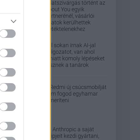
Adatszivárgás történt az
About You egyik
partnerénél, vásárlói
adatok kerülhettek
illetéktelenekhez
Túl sokan írnak AI-jal
dolgozatot, van ahol
emiatt komoly lépéseket
tesznek a tanárok
A Redmi új csúcsmobilját
nem fogod egyhamar
lemeríteni
Az Anthropic a saját
chipjeit kezdi gyártani,