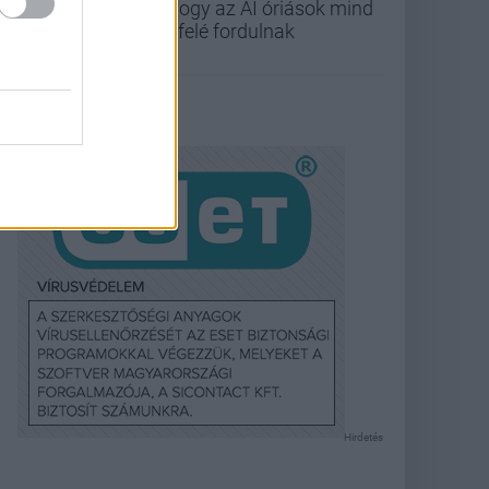
ahogy az AI óriások mind
befelé fordulnak
Hirdetés