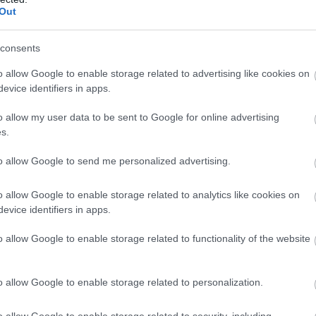
Out
egosszátok velünk és egymással, mivel játszotok ezen a
consents
o allow Google to enable storage related to advertising like cookies on
evice identifiers in apps.
en nem jön szembe GSO-n vagy a social médiában.
o allow my user data to be sent to Google for online advertising
 neked a legjobbakat,
iratkozz fel hírlevelünkre!
s.
to allow Google to send me personalized advertising.
smertem és azt elfogadom.
o allow Google to enable storage related to analytics like cookies on
evice identifiers in apps.
liratkozom
o allow Google to enable storage related to functionality of the website
o allow Google to enable storage related to personalization.
o allow Google to enable storage related to security, including