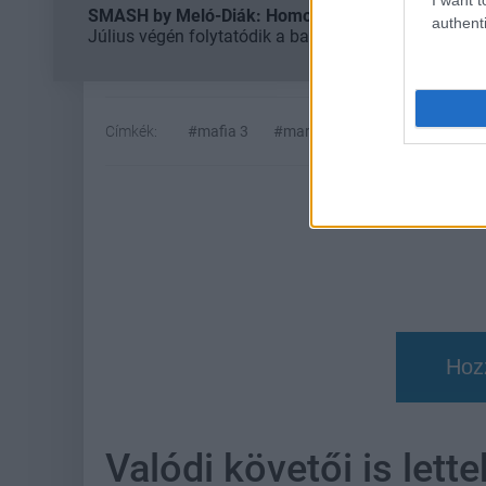
SMASH by Meló-Diák: Homok, zene és a nyár legjob
authenti
Július végén folytatódik a balatoni strandröplabda-
Címkék:
#mafia 3
#marvel rivals
Hoz
Valódi követői is lette