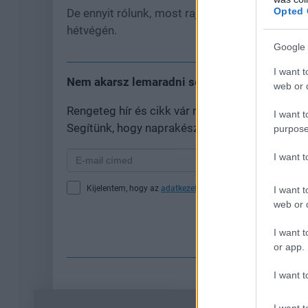
Opted 
De ennyit rólunk, most rajtatok a sor, hogy m
hétvégén.
Google 
I want t
Nem akarsz lemaradni semmiről?
web or d
Rengeteg hír és cikk vár rád, lehet, hogy épp
I want t
Segítünk, hogy naprakész maradj, kiválogatjuk
purpose
I want 
Kijelentem, hogy az
adatkezelési nyilatkozat
tartalmát megi
I want t
web or d
Fe
I want t
or app.
I want t
I want t