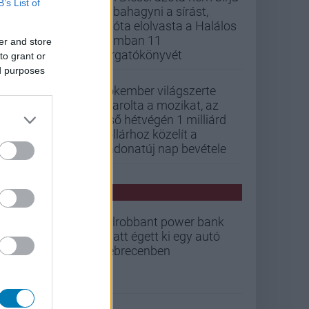
B’s List of
abbahagyni a sírást,
mióta elolvasta a Halálos
iramban 11
er and store
forgatókönyvét
to grant or
ed purposes
Pókember világszerte
letarolta a mozikat, az
első hétvégén 1 milliárd
dollárhoz közelít a
Vadonatúj nap bevétele
PCW HÍREK
Felrobbant power bank
miatt égett ki egy autó
Debrecenben