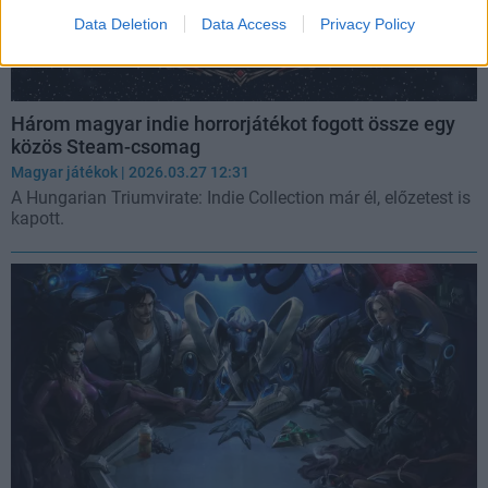
Data Deletion
Data Access
Privacy Policy
Három magyar indie horrorjátékot fogott össze egy
közös Steam-csomag
Magyar játékok
| 2026.03.27 12:31
A Hungarian Triumvirate: Indie Collection már él, előzetest is
kapott.