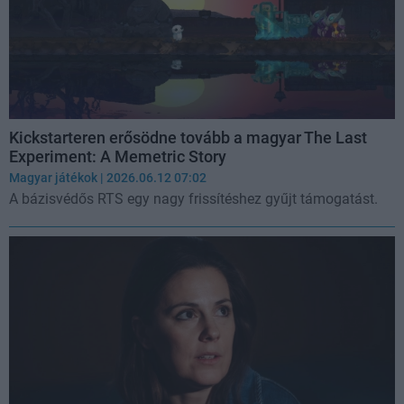
Kickstarteren erősödne tovább a magyar The Last
Experiment: A Memetric Story
Magyar játékok
| 2026.06.12 07:02
A bázisvédős RTS egy nagy frissítéshez gyűjt támogatást.