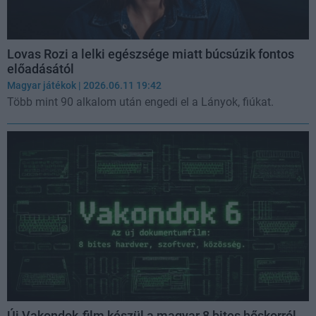
Lovas Rozi a lelki egészsége miatt búcsúzik fontos
előadásától
Magyar játékok
| 2026.06.11 19:42
Több mint 90 alkalom után engedi el a Lányok, fiúkat.
Új Vakondok-film készül a magyar 8 bites hőskorról