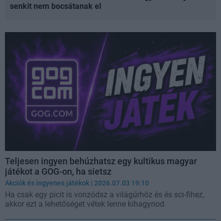
senkit nem bocsátanak el
Teljesen ingyen behúzhatsz egy kultikus magyar
játékot a GOG-on, ha sietsz
Akciók és ingyenes játékok
| 2026.07.03 19:10
Ha csak egy picit is vonzódsz a világűrhöz és és sci-fihez,
akkor ezt a lehetőséget vétek lenne kihagynod.