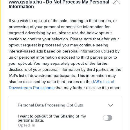
www.gsplus.hu -
Do Not Process My Personal
Information
If you wish to opt-out of the sale, sharing to third parties, or
processing of your personal or sensitive information for
targeted advertising by us, please use the below opt-out
section to confirm your selection. Please note that after your
opt-out request is processed you may continue seeing
interest-based ads based on personal information utilized by
us or personal information disclosed to third parties prior to
your opt-out. You may separately opt-out of the further
disclosure of your personal information by third parties on the
Ha szereted a Baldur's Gate-et és a Pillars of
IAB’s list of downstream participants. This information may
Eternityt, akkor ez a magyar szerepjáték neked
also be disclosed by us to third parties on the
IAB’s List of
készül
Downstream Participants
that may further disclose it to other
Magyar játékok
| 2026.04.28 09:58
third parties.
Már most túlteljesítette az elvárásokat a Kickstarteren az
Please note that this website/app uses one or more Google
Avaria: Iron Rule, a Black Geyser: Couriers of Darkness
Personal Data Processing Opt Outs
fejlesztőinek újdonsága.
services and may gather and store information including but
not limited to your visit or usage behaviour. You may click to
I want to opt-out of the Sharing of my
personal data.
grant or deny consent to Google and its third-party tags to
Opted In
use your data for below specified purposes in below Google