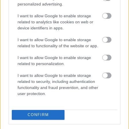
personalized advertising.
I want to allow Google to enable storage
related to analytics like cookies on web or
device identifiers in apps.
I want to allow Google to enable storage
related to functionality of the website or app.
Már ebben a hónapban nyúzhatod ezt a magyar
fejlesztésű második világháborús játékot
I want to allow Google to enable storage
Magyar játékok
| 2026.04.02 08:41
related to personalization.
Nincs már messze budapesti Kite Games RTS-e, a Sudden
Strike 5 megjelenése.
I want to allow Google to enable storage
related to security, including authentication
functionality and fraud prevention, and other
user protection.
CONFIRM