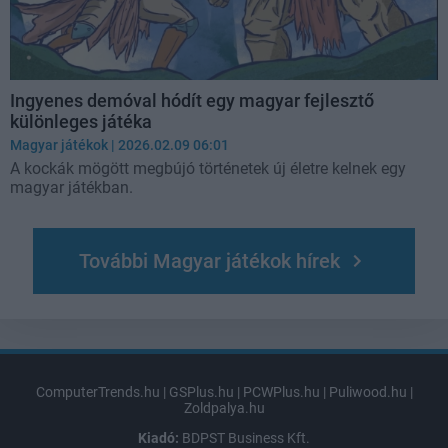
Ingyenes demóval hódít egy magyar fejlesztő
különleges játéka
Magyar játékok
| 2026.02.09 06:01
A kockák mögött megbújó történetek új életre kelnek egy
magyar játékban.
További Magyar játékok hírek
ComputerTrends.hu
|
GSPlus.hu
|
PCWPlus.hu
|
Puliwood.hu
|
Zoldpalya.hu
Kiadó:
BDPST Business Kft.