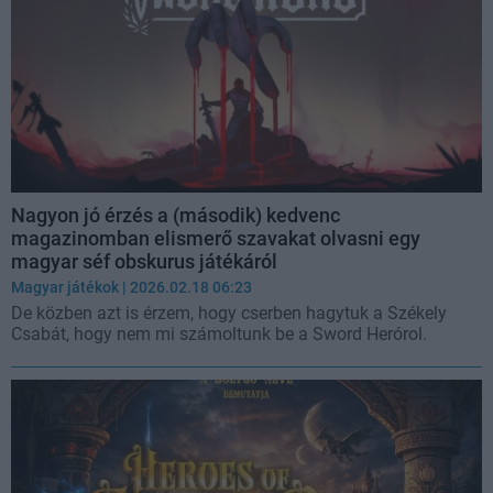
Nagyon jó érzés a (második) kedvenc
magazinomban elismerő szavakat olvasni egy
magyar séf obskurus játékáról
Magyar játékok
| 2026.02.18 06:23
De közben azt is érzem, hogy cserben hagytuk a Székely
Csabát, hogy nem mi számoltunk be a Sword Herórol.