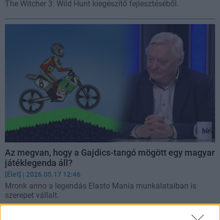
The Witcher 3: Wild Hunt kiegészítő fejlesztéséből.
Az megvan, hogy a Gajdics-tangó mögött egy magyar
játéklegenda áll?
[Élet]
| 2026.05.17 12:46
Mronk anno a legendás Elasto Mania munkálataiban is
szerepet vállalt.