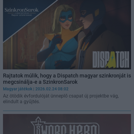
Rajtatok múlik, hogy a Dispatch magyar szinkronját is
megcsinálja-e a SzinkronSarok
Magyar játékok
| 2026.02.24 08:02
Az ötödik évfordulóját ünneplő csapat új projektbe vág,
elindult a gyűjtés.