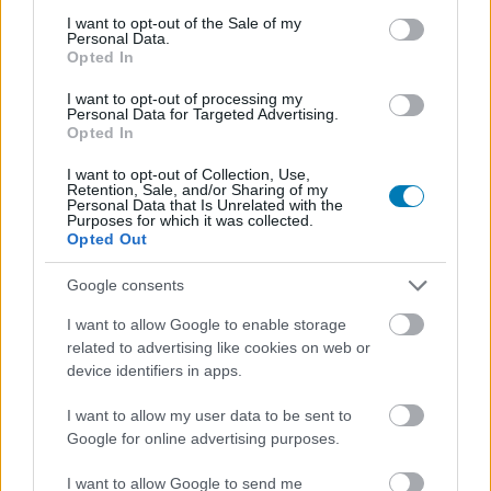
consent section.
I want to opt-out of the Sale of my
Personal Data.
Opted In
I want to opt-out of processing my
Personal Data for Targeted Advertising.
Opted In
I want to opt-out of Collection, Use,
Retention, Sale, and/or Sharing of my
Personal Data that Is Unrelated with the
Purposes for which it was collected.
Opted Out
A magyar PlayStationnek vége, de ebből jó eséllyel
nem sokat fogtok érezni
Google consents
Magyar játékok
| 2026.04.15 13:31
I want to allow Google to enable storage
Május elsejétől már a Plaion intézi PlayStation játékainak és
related to advertising like cookies on web or
hardvereinek disztribúcióját kis hazánkban.
device identifiers in apps.
I want to allow my user data to be sent to
Google for online advertising purposes.
I want to allow Google to send me