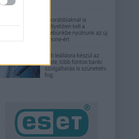
A korábbiaknál is
mélyebben kell a
zsebünkbe nyúlnunk az új
iPhone-ért
Esti leállásra készül az
Erste, több fontos banki
szolgáltatás is szünetelni
fog