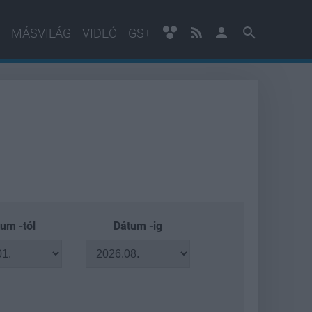
MÁSVILÁG
VIDEÓ
GS+
um -tól
Dátum -ig