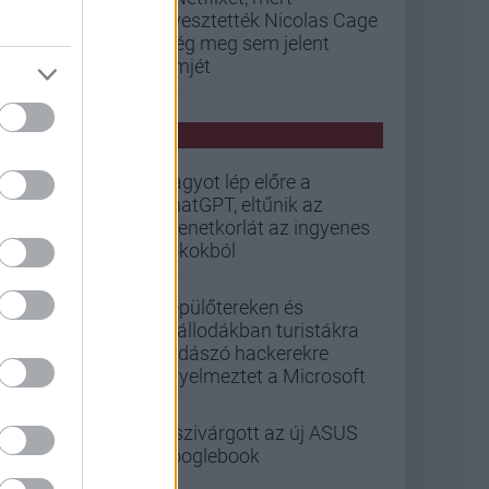
elvesztették Nicolas Cage
még meg sem jelent
filmjét
PCW HÍREK
Nagyot lép előre a
ChatGPT, eltűnik az
üzenetkorlát az ingyenes
fiókokból
Repülőtereken és
szállodákban turistákra
vadászó hackerekre
figyelmeztet a Microsoft
Kiszivárgott az új ASUS
Googlebook