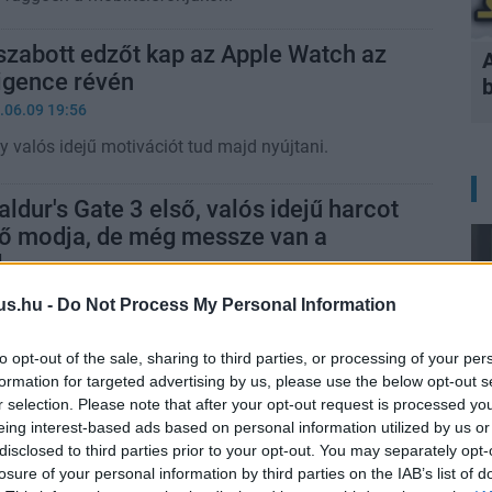
zabott edzőt kap az Apple Watch az
ligence révén
.06.09 19:56
 valós idejű motivációt tud majd nyújtani.
aldur's Gate 3 első, valós idejű harcot
ő modja, de még messze van a
l
6:02
us.hu -
Do Not Process My Personal Information
l készül a mod, amit a korábbi részek rajongói
.
to opt-out of the sale, sharing to third parties, or processing of your per
formation for targeted advertising by us, please use the below opt-out s
r selection. Please note that after your opt-out request is processed y
egjobb Gemini demója hamisítvány
eing interest-based ads based on personal information utilized by us or
disclosed to third parties prior to your opt-out. You may separately opt-
.12.08 15:44
losure of your personal information by third parties on the IAB’s list of