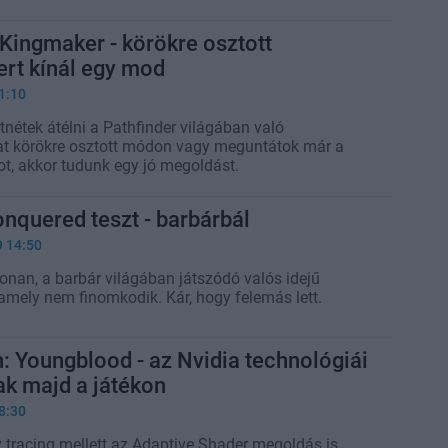
 Kingmaker - körökre osztott
rt kínál egy mod
1:10
nétek átélni a Pathfinder világában való
t körökre osztott módon vagy meguntátok már a
ot, akkor tudunk egy jó megoldást.
nquered teszt - barbárbál
9 14:50
onan, a barbár világában játszódó valós idejű
, amely nem finomkodik. Kár, hogy felemás lett.
: Youngblood - az Nvidia technológiái
ak majd a játékon
8:30
y tracing mellett az Adaptive Shader megoldás is