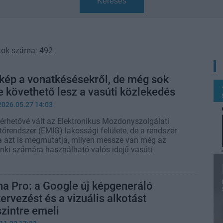
Keresés
tok száma: 492
rkép a vonatkésésekről, de még sok
 követhető lesz a vasúti közlekedés
2026.05.27 14:03
lérhetővé vált az Elektronikus Mozdonyszolgálati
őrendszer (EMIG) lakossági felülete, de a rendszer
 azt is megmutatja, milyen messze van még az
nki számára használható valós idejű vasúti
a Pro: a Google új képgeneráló
ervezést és a vizuális alkotást
szintre emeli