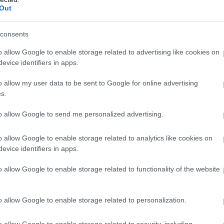
ték
Out
9:59
consents
nvázió könyv és filmsorozat egy újabb adaptációban,
 stratégiai játék formájában mutatkozik meg,
o allow Google to enable storage related to advertising like cookies on
g év végén.
evice identifiers in apps.
o allow my user data to be sent to Google for online advertising
 arena shooter lesz a Worms Rumble
s.
0:16
to allow Google to send me personalized advertising.
harcok helyett valós idejű csatákat kínál a következő
o allow Google to enable storage related to analytics like cookies on
evice identifiers in apps.
es II: Definitive Edition teszt - ismét
ályok kora
o allow Google to enable storage related to functionality of the website
4 20:55
bővült az egyik legjobb valós idejű stratégia,
o allow Google to enable storage related to personalization.
ele az időt az Age of Empires IV-ig.
o allow Google to enable storage related to security, including