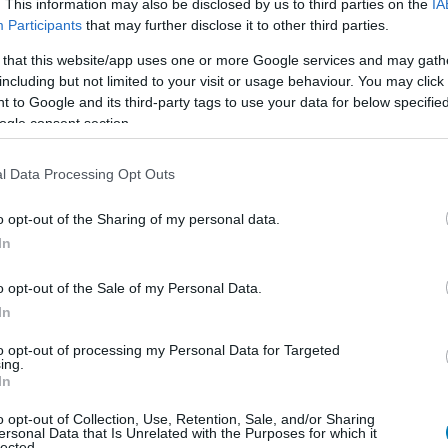
. This information may also be disclosed by us to third parties on the
IA
ilág vegyes reakcióktól nyüzsög, miután kiderült,
Participants
that may further disclose it to other third parties.
emini bemutatója nem volt valós idejű, pedig annak
 that this website/app uses one or more Google services and may gath
including but not limited to your visit or usage behaviour. You may click 
 nemzetbiztonság több millió
 to Google and its third-party tags to use your data for below specifi
asználhatja a Unity
ogle consent section.
ejlesztő-eszköztárát
l Data Processing Opt Outs
hu
| 2022.08.13 11:55
ebb mint egy évvel azután jelentették be, hogy
o opt-out of the Sharing of my personal data.
laló megkérdőjelezte a Unity etikáját, amiért
In
ken dolgozik.
o opt-out of the Sale of my Personal Data.
d Solstice 2, a valós idejű XCOM
In
i dátuma
to opt-out of processing my Personal Data for Targeted
7:40
ing.
In
át a haverokkal együtt is pörgethetjük majd.
o opt-out of Collection, Use, Retention, Sale, and/or Sharing
ersonal Data that Is Unrelated with the Purposes for which it
S formájában érkezhet az új Starship
lected.