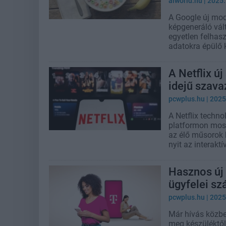
aiworld.hu
| 2025
A Google új mod
képgeneráló vált
egyetlen felhasz
adatokra épülő k
A Netflix új
idejű szava
pcwplus.hu
| 2025
A Netflix techno
platformon most
az élő műsorok k
nyit az interakt
Hasznos új
ügyfelei s
pcwplus.hu
| 2025
Már hívás közben
meg készüléktől