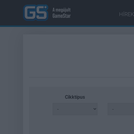
HÍREK
Cikktípus