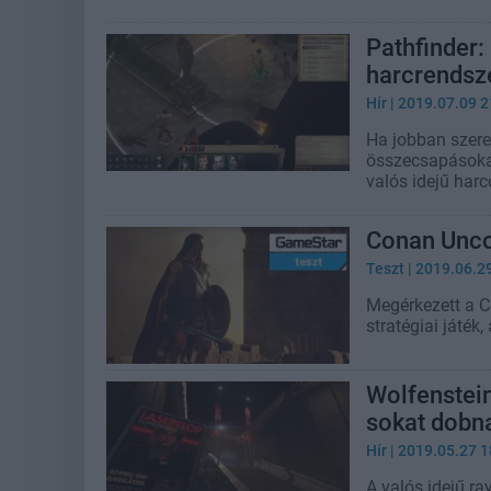
Pathfinder:
harcrendsze
Hír
| 2019.07.09 2
Ha jobban szeret
összecsapásoka
valós idejű harc
Conan Unco
Teszt
| 2019.06.2
Megérkezett a C
stratégiai játék
Wolfenstein
sokat dobn
Hír
| 2019.05.27 1
A valós idejű ra