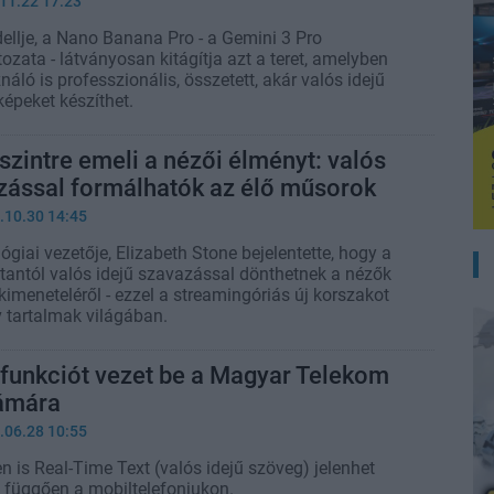
.11.22 17:23
ellje, a Nano Banana Pro - a Gemini 3 Pro
ozata - látványosan kitágítja azt a teret, amelyben
náló is professzionális, összetett, akár valós idejű
épeket készíthet.
 szintre emeli a nézői élményt: valós
zással formálhatók az élő műsorok
.10.30 14:45
lógiai vezetője, Elizabeth Stone bejelentette, hogy a
antól valós idejű szavazással dönthetnek a nézők
imeneteléről - ezzel a streamingóriás új korszakot
ív tartalmak világában.
 funkciót vezet be a Magyar Telekom
zámára
.06.28 10:55
 is Real-Time Text (valós idejű szöveg) jelenhet
 függően a mobiltelefonjukon.