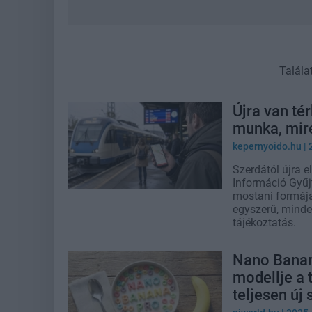
Talála
Újra van té
munka, mire
kepernyoido.hu
| 
Szerdától újra e
Információ Gyűjt
mostani formája
egyszerű, minde
tájékoztatás.
Nano Banan
modellje a t
teljesen új 