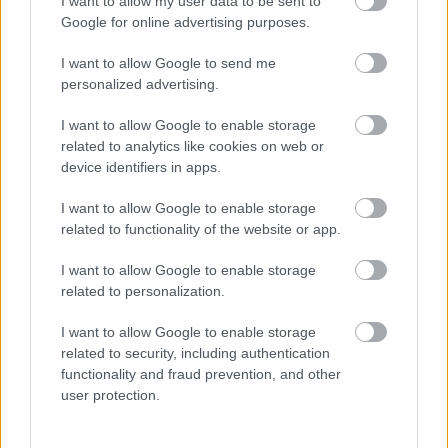
I want to allow my user data to be sent to
Jason Sudeikis elárulta, mely ikonikus
Google for online advertising purposes.
emléktárgyakat nyúlta le a Ted Lasso kellékei közül
bronson.men
| 2024.01.13 20:55
I want to allow Google to send me
Ahogyan a nézőkkel, úgy a szereplőkkel is örökre összenőtt
personalized advertising.
az Apple TV talán legsikerültebb lélekemelő sorozata.
Miután tavaly véget ért…
I want to allow Google to enable storage
related to analytics like cookies on web or
device identifiers in apps.
I want to allow Google to enable storage
related to functionality of the website or app.
I want to allow Google to enable storage
related to personalization.
I want to allow Google to enable storage
related to security, including authentication
functionality and fraud prevention, and other
user protection.
Évadkritika: Ted Lasso - 3. évad