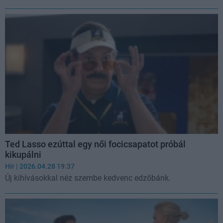
Ted Lasso ezúttal egy női focicsapatot próbál
kikupálni
Hír
| 2026.04.28 19:37
Új kihívásokkal néz szembe kedvenc edzőbánk.