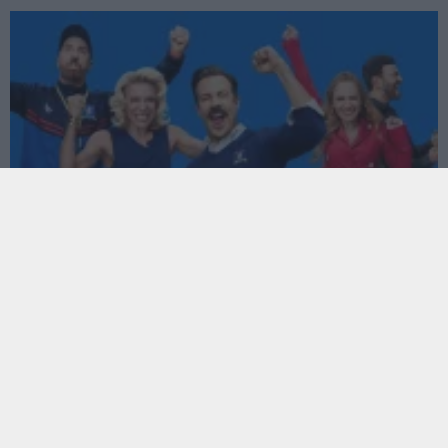
Emmy 2022 nyertesek - Ted Lasso megállíthatatlan,
nyert a Squid Game is
Hír
| 2022.09.13 09:03
Ahogy tavaly, úgy idén is számos Emmy-díjat megszerzett a
Ted Lasso.