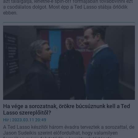
azt találgatja, lehetne-e spin-off formájában továbbvinni ezt
a csodálatos dolgot. Most épp a Ted Lasso stábja őrlődik
ebben.
Ha vége a sorozatnak, örökre búcsúznunk kell a Ted
Lasso szereplőitől?
Hír
| 2023.03.11 20:49
A Ted Lasso készítői három évadra terveztek a sorozattal, de
Jason Sudeikis szerint előfordulhat, hogy valamilyen