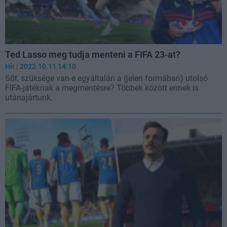
Ted Lasso meg tudja menteni a FIFA 23-at?
Hír
| 2022.10.11 14:10
Sőt, szüksége van-e egyáltalán a (jelen formában) utolsó
FIFA-játéknak a megmentésre? Többek között ennek is
utánajártunk.