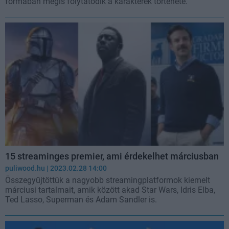
formában mégis folytatódik a karakterek története.
15 streaminges premier, ami érdekelhet márciusban
puliwood.hu
| 2023.02.28 14:00
Összegyűjtöttük a nagyobb streamingplatformok kiemelt
márciusi tartalmait, amik között akad Star Wars, Idris Elba,
Ted Lasso, Superman és Adam Sandler is.