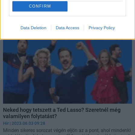
puliwood.hu
| 2023.06.11 18:00
CONFIRM
Tíz éve még egy ötperces NBC-reklámfilmben tűnt fel, ma
már mindenki kedvenc tengerentúli Premier League-edzője.
Akinek ezúttal búcsút intünk.
Data Deletion
Data Access
Privacy Policy
Neked hogy tetszett a Ted Lasso? Szeretnél még
valamilyen folytatást?
Hír
| 2023.06.03 09:28
Minden sikeres sorozat végén eljön az a pont, ahol mindenki