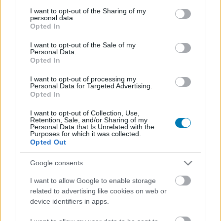
services and may gather and store information including but
not limited to your visit or usage behaviour. You may click to
I want to opt-out of the Sharing of my
personal data.
grant or deny consent to Google and its third-party tags to
Opted In
2023 legjobb Amazon és Apple tartalmai - Gen V-től
use your data for below specified purposes in below Google
a Ted Lassóig
consent section.
I want to opt-out of the Sale of my
Hír
| 2024.02.03 14:05
Personal Data.
Opted In
Miután a többi streamingszolgáltató válogatásait letudtuk,
nagy kanállal merítettünk az Amazon Prime Video és az
I want to opt-out of processing my
Apple TV+ tavalyi kínálatából is.
Personal Data for Targeted Advertising.
Opted In
I want to opt-out of Collection, Use,
Retention, Sale, and/or Sharing of my
Personal Data that Is Unrelated with the
Purposes for which it was collected.
Opted Out
Google consents
I want to allow Google to enable storage
related to advertising like cookies on web or
device identifiers in apps.