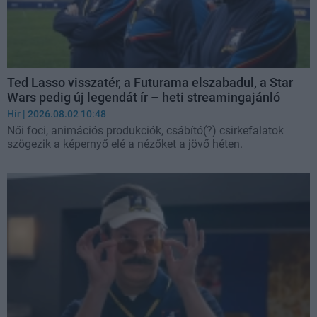
Ted Lasso visszatér, a Futurama elszabadul, a Star
Wars pedig új legendát ír – heti streamingajánló
Hír
| 2026.08.02 10:48
Női foci, animációs produkciók, csábító(?) csirkefalatok
szögezik a képernyő elé a nézőket a jövő héten.