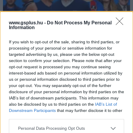
www.gsplus.hu -
Do Not Process My Personal
Information
If you wish to opt-out of the sale, sharing to third parties, or
Hivatalos: a 4. évaddal folytatódik a Ted Lasso
processing of your personal or sensitive information for
Hír
| 2025.03.14 14:55
targeted advertising by us, please use the below opt-out
Ismét szurkolhatunk az AFC Richmond győzelméért.
section to confirm your selection. Please note that after your
opt-out request is processed you may continue seeing
interest-based ads based on personal information utilized by
us or personal information disclosed to third parties prior to
your opt-out. You may separately opt-out of the further
disclosure of your personal information by third parties on the
IAB’s list of downstream participants. This information may
also be disclosed by us to third parties on the
IAB’s List of
Downstream Participants
that may further disclose it to other
third parties.
Please note that this website/app uses one or more Google
Personal Data Processing Opt Outs