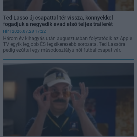
Ted Lasso új csapattal tér vissza, könnyekkel
fogadjuk a negyedik évad első teljes trailerét
Hír
| 2026.07.28 17:22
Három év kihagyás után augusztusban folytatódik az Apple
TV egyik legjobb ÉS legsikeresebb sorozata, Ted Lassóra
pedig ezúttal egy másodosztályú női futballcsapat vár.