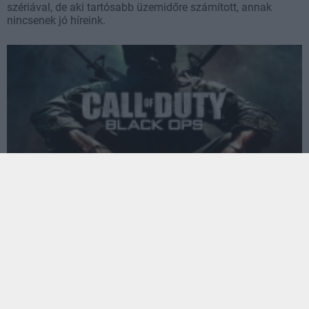
szériával, de aki tartósabb üzemidőre számított, annak
nincsenek jó híreink.
Modern kiadást kaphat az első két Call of Duty: Black
Ops
Hír
| 2026.06.10 11:39
Egy szivárgás szerint az Activision arra készülhet, hogy
modern konzolokon is elérhetővé tegye a két klasszikus
részt.