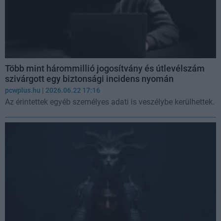
Több mint hárommillió jogosítvány és útlevélszám
szivárgott egy biztonsági incidens nyomán
pcwplus.hu
| 2026.06.22 17:16
Az érintettek egyéb személyes adati is veszélybe kerülhettek.