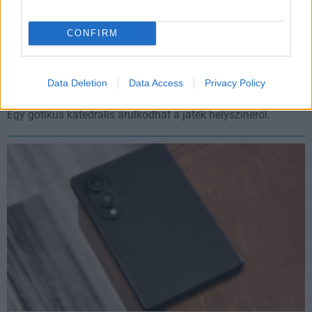
CONFIRM
Kiszivároghatott az első kép az Assassin’s Creed
Hexéből
Data Deletion
Data Access
Privacy Policy
Hír
| 2026.07.13 09:31
Egy gótikus katedrális árulkodhat a játék helyszínéről.