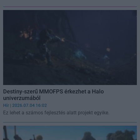
Destiny-szerű MMOFPS érkezhet a Halo
univerzumából
Hír
| 2026.07.04 16:02
Ez lehet a számos fejlesztés alatt projekt egyike.