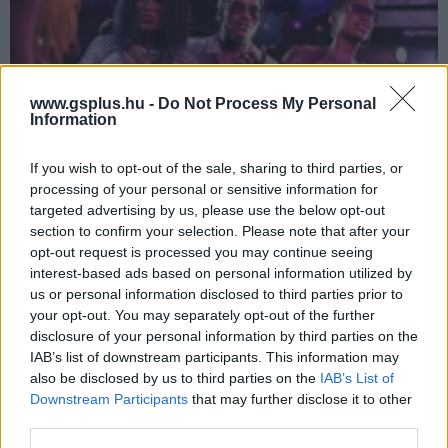
www.gsplus.hu -
Do Not Process My Personal
Information
If you wish to opt-out of the sale, sharing to third parties, or
processing of your personal or sensitive information for
targeted advertising by us, please use the below opt-out
section to confirm your selection. Please note that after your
Újabb szivárgás: vajon ez lehet majd a GTA 6 egyik
opt-out request is processed you may continue seeing
főcímdala?
interest-based ads based on personal information utilized by
Hír
| 2026.07.27 14:20
us or personal information disclosed to third parties prior to
A GTA 6 körüli szivárgáscunami sosem áll le igazán, most
your opt-out. You may separately opt-out of the further
viszont tényleg megvan az esély rá, hogy Jason és Lucia a
disclosure of your personal information by third parties on the
Motown egyik legnagyobb klasszikusára fognak menekülni
IAB’s list of downstream participants. This information may
a zsaruk elől.
also be disclosed by us to third parties on the
IAB’s List of
Downstream Participants
that may further disclose it to other
third parties.