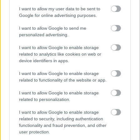
I want to allow my user data to be sent to
Google for online advertising purposes.
I want to allow Google to send me
personalized advertising.
Az Avatár-film rendezője még hálás is volt egyes
I want to allow Google to enable storage
szivárgásokért
related to analytics like cookies on web or
Hír
| 2026.07.25 22:00
device identifiers in apps.
A gyártási folyamat több pontja is szóba került a San Diego
Comic-Con 2026 alatt, ahol Lauren Montgomery mesélt az
I want to allow Google to enable storage
Avatar Aang történetéről.
related to functionality of the website or app.
I want to allow Google to enable storage
related to personalization.
I want to allow Google to enable storage
related to security, including authentication
functionality and fraud prevention, and other
user protection.