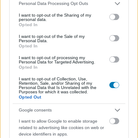
Please note that this website/app uses one or more Google
Personal Data Processing Opt Outs
services and may gather and store information including but
not limited to your visit or usage behaviour. You may click to
I want to opt-out of the Sharing of my
personal data.
grant or deny consent to Google and its third-party tags to
Opted In
use your data for below specified purposes in below Google
consent section.
I want to opt-out of the Sale of my
Personal Data.
Opted In
I want to opt-out of processing my
Personal Data for Targeted Advertising.
A hackereknek fel sem kellett törniük a Chick-fil-A
Opted In
rendszerét
I want to opt-out of Collection, Use,
pcwplus.hu
| 2026.07.27 12:17
Retention, Sale, and/or Sharing of my
Újrahasznált jelszavakkal jutottak be az ügyfélfiókokba.
Personal Data that Is Unrelated with the
Purposes for which it was collected.
Opted Out
Google consents
I want to allow Google to enable storage
related to advertising like cookies on web or
device identifiers in apps.