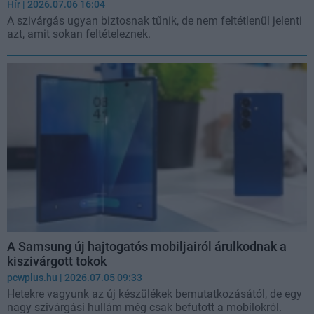
Hír
| 2026.07.06 16:04
A szivárgás ugyan biztosnak tűnik, de nem feltétlenül jelenti
azt, amit sokan feltételeznek.
A Samsung új hajtogatós mobiljairól árulkodnak a
kiszivárgott tokok
pcwplus.hu
| 2026.07.05 09:33
Hetekre vagyunk az új készülékek bemutatkozásától, de egy
nagy szivárgási hullám még csak befutott a mobilokról.