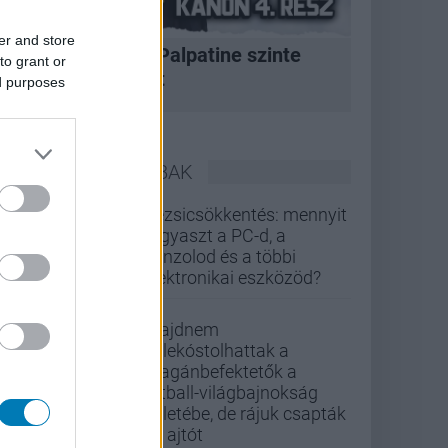
er and store
A korszak, amikor Palpatine szinte
to grant or
bármit megtehetett
ed purposes
LEGOLVASOTTABBAK
Rezsicsökkentés: mennyit
fogyaszt a PC-d, a
konzolod és a többi
elektronikai eszközöd?
Majdnem
belekóstolhattak a
magánbefektetők a
futball-világbajnokság
üzletébe, de rájuk csapták
az ajtót