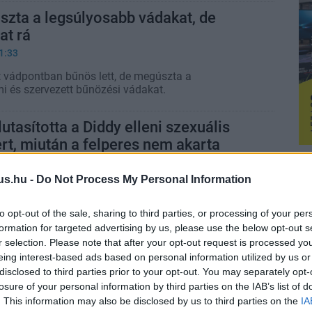
zta a legsúlyosabb vádakat, de
at rá
1:33
 vádpontban bűnös lett, de megúszta a
i és szervezett bűnözési vádakat.
utasította a Diddy elleni szexuális
ert, miután a felperes nem akarta
étét
us.hu -
Do Not Process My Personal Information
8:50
ean Combs ellen folyó eljárások közül.
to opt-out of the sale, sharing to third parties, or processing of your per
formation for targeted advertising by us, please use the below opt-out s
nyítették tavaly a Warner ügyvédei a
r selection. Please note that after your opt-out request is processed y
ze miatt – úgyhogy idén inkább
eing interest-based ads based on personal information utilized by us or
disclosed to third parties prior to your opt-out. You may separately opt-
öltözött
losure of your personal information by third parties on the IAB’s list of
23.11.03 16:37
. This information may also be disclosed by us to third parties on the
IA