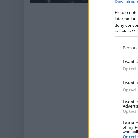
Sanszos, hogy m
Downstream 
Combs, vagyis (
Please note
information 
deny consent
in below Go
Persona
I want t
Opted 
I want t
Opted 
I want 
Advertis
Opted 
I want t
of my P
was col
Opted 