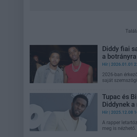
Talál
Diddy fiai 
a botrányra
Hír
| 2026.01.01 2
2026-ban érkező
saját szemszög
Tupac és Bi
Diddynek a 
Hír
| 2025.12.08 1
A rapper letartó
meg is nézhető.