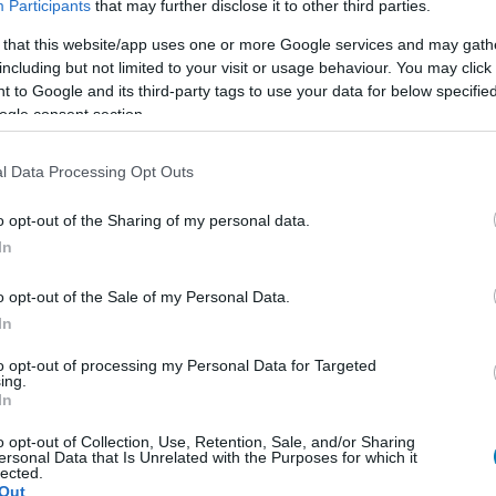
ost is kap majd pár levelet. Az 53 éves Sean
Participants
that may further disclose it to other third parties.
P.) Diddy (aka Puff Daddy) mindig…
 that this website/app uses one or more Google services and may gath
including but not limited to your visit or usage behaviour. You may click 
 to Google and its third-party tags to use your data for below specifi
ogle consent section.
l Data Processing Opt Outs
o opt-out of the Sharing of my personal data.
In
o opt-out of the Sale of my Personal Data.
In
to opt-out of processing my Personal Data for Targeted
ing.
In
o opt-out of Collection, Use, Retention, Sale, and/or Sharing
ersonal Data that Is Unrelated with the Purposes for which it
lected.
Out