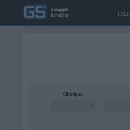
HÍREK
Cikktípus