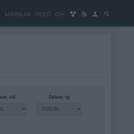
MÁSVILÁG
VIDEÓ
GS+
um -tól
Dátum -ig