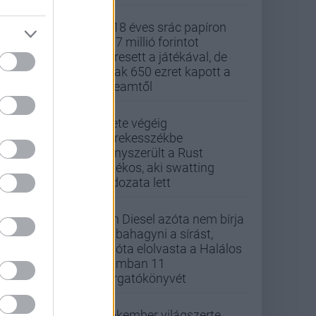
A 18 éves srác papíron
437 millió forintot
keresett a játékával, de
csak 650 ezret kapott a
Steamtől
Élete végéig
kerekesszékbe
kényszerült a Rust
játékos, aki swatting
áldozata lett
Vin Diesel azóta nem bírja
abbahagyni a sírást,
mióta elolvasta a Halálos
iramban 11
forgatókönyvét
Pókember világszerte