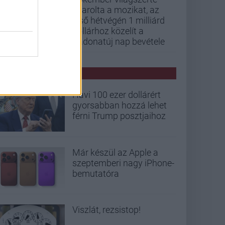
letarolta a mozikat, az
első hétvégén 1 milliárd
dollárhoz közelít a
Vadonatúj nap bevétele
PCW HÍREK
Havi 100 ezer dollárért
gyorsabban hozzá lehet
férni Trump posztjaihoz
Már készül az Apple a
szeptemberi nagy iPhone-
bemutatóra
Viszlát, rezsistop!