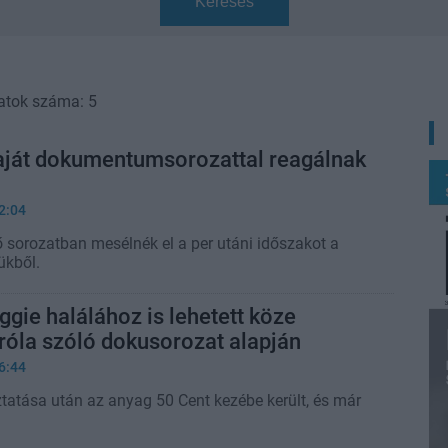
Keresés
atok száma: 5
saját dokumentumsorozattal reagálnak
2:04
 sorozatban mesélnék el a per utáni időszakot a
ükből.
ggie halálához is lehetett köze
róla szóló dokusorozat alapján
6:44
ztatása után az anyag 50 Cent kezébe került, és már