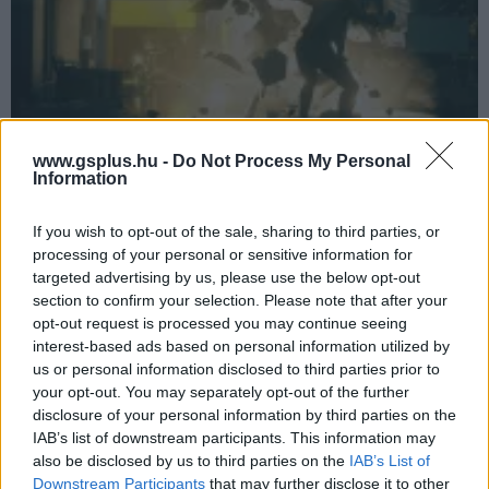
www.gsplus.hu -
Do Not Process My Personal
Information
Control filmet szeretne a Zsivány Egyes írója
Hír
| 2020.01.21 14:05
If you wish to opt-out of the sale, sharing to third parties, or
Rengeteg más hasznos tulajdonság mellett az internet
processing of your personal or sensitive information for
javára írhatjuk, hogy képes összehozni az embereket.
targeted advertising by us, please use the below opt-out
Később pedig ezekből a találkozásokból nagyszerű dolgok
születhetnek.
section to confirm your selection. Please note that after your
opt-out request is processed you may continue seeing
interest-based ads based on personal information utilized by
us or personal information disclosed to third parties prior to
your opt-out. You may separately opt-out of the further
disclosure of your personal information by third parties on the
IAB’s list of downstream participants. This information may
also be disclosed by us to third parties on the
IAB’s List of
Downstream Participants
that may further disclose it to other