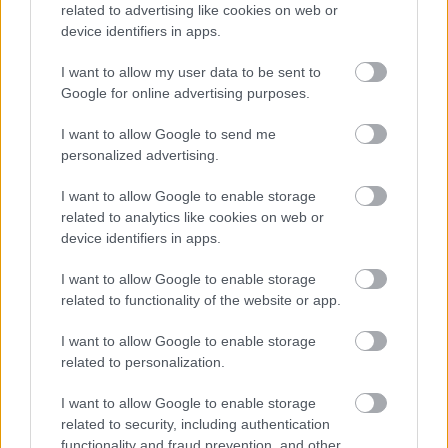
related to advertising like cookies on web or
device identifiers in apps.
The Mandalorian - érdekes kapcsolat lehet a sorozat
I want to allow my user data to be sent to
és a Rogue One között
Google for online advertising purposes.
Hír
| 2018.11.15 15:04
I want to allow Google to send me
A forgatási képek még nem bizonyítanak semmit, de már
personalized advertising.
elkezdődtek a találgatások.
I want to allow Google to enable storage
related to analytics like cookies on web or
device identifiers in apps.
I want to allow Google to enable storage
related to functionality of the website or app.
I want to allow Google to enable storage
related to personalization.
I want to allow Google to enable storage
related to security, including authentication
functionality and fraud prevention, and other