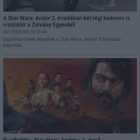
A Star Wars: Andor 2. évadában két régi kedvenc is
visszatér a Zsivány Egyesből
Hír
| 2024.08.10 13:44
Izgalmas hírek érkeztek a Star Wars: Andor folytatása
kapcsán.
Évadkritika: Star Wars: Andor – 1. évad