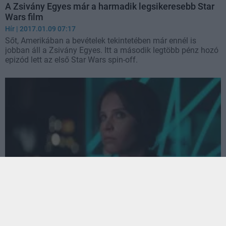
A Zsivány Egyes már a harmadik legsikeresebb Star
Wars film
Hír
| 2017.01.09 07:17
Sőt, Amerikában a bevételek tekintetében már ennél is
jobban áll a Zsivány Egyes. Itt a második legtöbb pénz hozó
epizód lett az első Star Wars spin-off.
Zsivány Egyes - elképesztő mennyiségű
felhasználatlan felvétel maradt