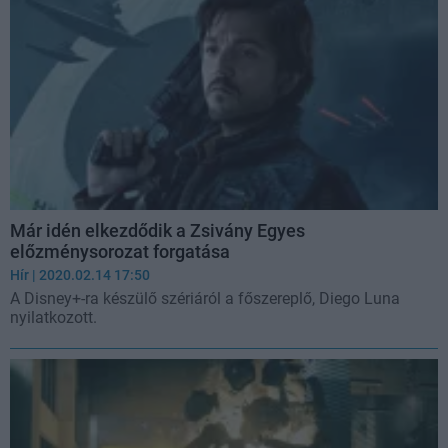
Már idén elkezdődik a Zsivány Egyes
előzménysorozat forgatása
Hír
| 2020.02.14 17:50
A Disney+-ra készülő szériáról a főszereplő, Diego Luna
nyilatkozott.