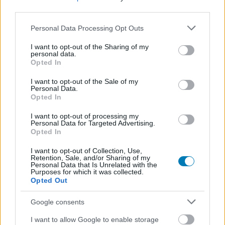
third parties.
Please note that this website/app uses one or more Google
Personal Data Processing Opt Outs
services and may gather and store information including but
not limited to your visit or usage behaviour. You may click to
I want to opt-out of the Sharing of my
personal data.
grant or deny consent to Google and its third-party tags to
Opted In
K-2SO is visszatérhet a Cassian Andor sorozatban
use your data for below specified purposes in below Google
Hír
| 2019.04.12 09:20
consent section.
I want to opt-out of the Sale of my
Personal Data.
Akik esetleg attól tartottak, hogy a Zsivány Egyes
Opted In
legzseniálisabb karaktere kimarad a tévésorozatból, azok
most végre megnyugodhatnak.
I want to opt-out of processing my
Personal Data for Targeted Advertising.
Opted In
I want to opt-out of Collection, Use,
Retention, Sale, and/or Sharing of my
Personal Data that Is Unrelated with the
Purposes for which it was collected.
Opted Out
Google consents
I want to allow Google to enable storage