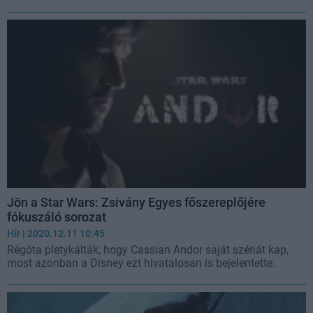
Jön a Star Wars: Zsivány Egyes főszereplőjére
fókuszáló sorozat
Hír
| 2020.12.11 10:45
Régóta pletykálták, hogy Cassian Andor saját szériát kap,
most azonban a Disney ezt hivatalosan is bejelentette.