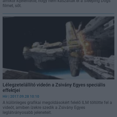
amikor kijelentette, hogy nem kaszálták el a Sleeping Dogs
filmet, sőt.
Lélegzetelállító videón a Zsivány Egyes speciális
effektjei
Hír
| 2017.09.28 10:10
A különleges grafikai megoldásokért felelő ILM töltötte fel a
videót, amiben ízekre szedik a Zsivány Egyes
leglátványosabb jeleneteit.