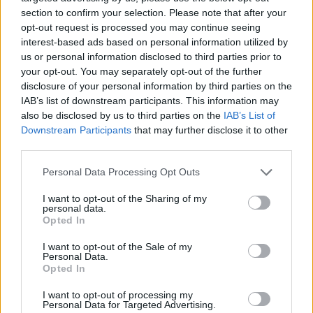
Hír
| 2024.03.05 07:45
section to confirm your selection. Please note that after your
A srácoknak kukázniuk kellett egy Star Wars projektet, de a
opt-out request is processed you may continue seeing
felszabadult erőforrások jó helyre kerülhettek a pletykák
interest-based ads based on personal information utilized by
szerint. Azért vannak kétségeink.
us or personal information disclosed to third parties prior to
your opt-out. You may separately opt-out of the further
disclosure of your personal information by third parties on the
IAB’s list of downstream participants. This information may
also be disclosed by us to third parties on the
IAB’s List of
Downstream Participants
that may further disclose it to other
third parties.
Please note that this website/app uses one or more Google
Personal Data Processing Opt Outs
services and may gather and store information including but
not limited to your visit or usage behaviour. You may click to
I want to opt-out of the Sharing of my
personal data.
grant or deny consent to Google and its third-party tags to
Opted In
use your data for below specified purposes in below Google
consent section.
I want to opt-out of the Sale of my
Ilyen lehetett volna a Star Wars FPS, amit a
Personal Data.
Opted In
napokban törölt az EA
Hír
| 2024.02.29 20:11
I want to opt-out of processing my
A Star Wars Jedi játékokat is jegyző Respawn FPS-éről
Personal Data for Targeted Advertising.