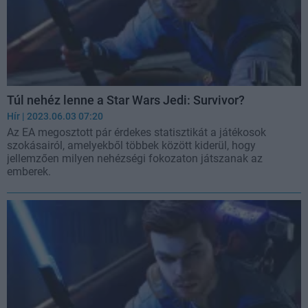
Túl nehéz lenne a Star Wars Jedi: Survivor?
Hír
| 2023.06.03 07:20
Az EA megosztott pár érdekes statisztikát a játékosok
szokásairól, amelyekből többek között kiderül, hogy
jellemzően milyen nehézségi fokozaton játszanak az
emberek.