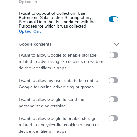
Opted In
kiderült egy-két érdekesség.
I want to opt-out of Collection, Use,
Retention, Sale, and/or Sharing of my
Personal Data that Is Unrelated with the
Purposes for which it was collected.
Opted Out
Google consents
I want to allow Google to enable storage
related to advertising like cookies on web or
device identifiers in apps.
I want to allow my user data to be sent to
Google for online advertising purposes.
Egy mandalóri fejvadász lehet a Respawn következő
I want to allow Google to send me
Star Wars-játékának főhőse
personalized advertising.
Hír
| 2024.02.16 18:44
Ha minden igaz, a Star Wars Jedi: Fallen Order és a Star
I want to allow Google to enable storage
Wars Jedi: Survivor mögött álló stúdió egy The Mandalorian
related to analytics like cookies on web or
ihletésű FPS-en dolgozik az Electronic Arts megbízásából.
device identifiers in apps.