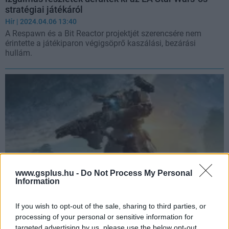
stratégiai játékáról
Hír
| 2024.04.06 13:40
A Respawn és a Bit Reactor projektjét szerencsére nem
érintette a játékiparon végigsöprő kaszálási, bezárási
hullám.
www.gsplus.hu -
Do Not Process My Personal
Information
If you wish to opt-out of the sale, sharing to third parties, or
Star Wars helyett egy Titanfall játékon dolgozik a
processing of your personal or sensitive information for
Respawn csapata?
targeted advertising by us, please use the below opt-out