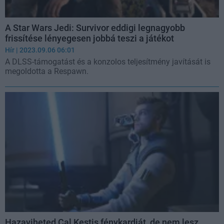
A Star Wars Jedi: Survivor eddigi legnagyobb
frissítése lényegesen jobbá teszi a játékot
Hír
| 2023.09.06 06:01
A DLSS-támogatást és a konzolos teljesítmény javítását is
megoldotta a Respawn.
Hazaviheted Cal Kestis fénykardját, de nem lesz