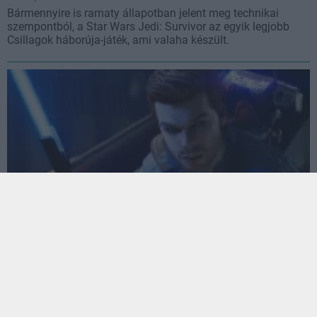
Bármennyire is ramaty állapotban jelent meg technikai
szempontból, a Star Wars Jedi: Survivor az egyik legjobb
Csillagok háborúja-játék, ami valaha készült.
A modderek megoldották a Star Wars Jedi: Survivor
egyik legnagyobb problémáját
Hír
| 2023.05.01 21:20
A Respawn Entertainment újdonsága még egy RTX 4090-nel
sem tudta tartani az 50 fps-t, a közösség viszont a saját