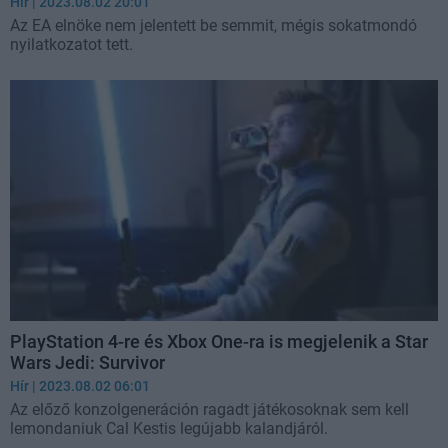
Hír
| 2023.08.02 20:01
Az EA elnöke nem jelentett be semmit, mégis sokatmondó
nyilatkozatot tett.
PlayStation 4-re és Xbox One-ra is megjelenik a Star
Wars Jedi: Survivor
Hír
| 2023.08.02 06:01
Az előző konzolgeneráción ragadt játékosoknak sem kell
lemondaniuk Cal Kestis legújabb kalandjáról.