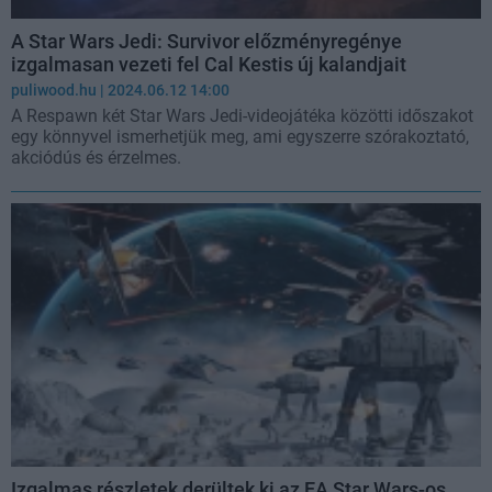
A Star Wars Jedi: Survivor előzményregénye
izgalmasan vezeti fel Cal Kestis új kalandjait
puliwood.hu
| 2024.06.12 14:00
A Respawn két Star Wars Jedi-videojátéka közötti időszakot
egy könnyvel ismerhetjük meg, ami egyszerre szórakoztató,
akciódús és érzelmes.
Izgalmas részletek derültek ki az EA Star Wars-os