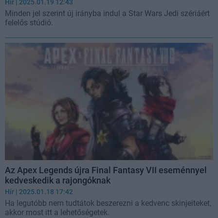
Hír
| 2025.01.19 12:43
Minden jel szerint új irányba indul a Star Wars Jedi szériáért
felelős stúdió.
Az Apex Legends újra Final Fantasy VII eseménnyel
kedveskedik a rajongóknak
Hír
| 2025.01.18 17:42
Ha legutóbb nem tudtátok beszerezni a kedvenc skinjeiteket,
akkor most itt a lehetőségetek.