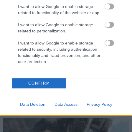
I want to allow Google to enable storage
related to functionality of the website or app.
I want to allow Google to enable storage
related to personalization.
I want to allow Google to enable storage
related to security, including authentication
functionality and fraud prevention, and other
user protection.
Hivatalos: készül a harmadik Star Wars Jedi epizód,
CONFIRM
ezt maga a Cal Kestist alakító Cameron Monaghan
jelentette be
Hír
| 2023.09.25 09:50
Data Deletion
Data Access
Privacy Policy
Már biztos, hogy trilógiává bővül a Star Wars Jedi széria.