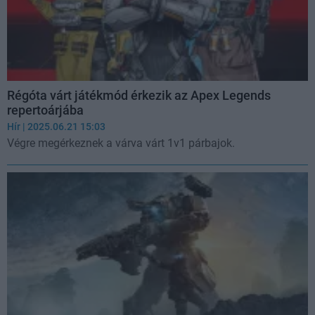
Régóta várt játékmód érkezik az Apex Legends
repertoárjába
Hír
| 2025.06.21 15:03
Végre megérkeznek a várva várt 1v1 párbajok.