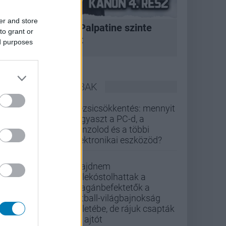
er and store
A korszak, amikor Palpatine szinte
to grant or
bármit megtehetett
ed purposes
LEGOLVASOTTABBAK
Rezsicsökkentés: mennyit
fogyaszt a PC-d, a
konzolod és a többi
elektronikai eszközöd?
Majdnem
belekóstolhattak a
magánbefektetők a
futball-világbajnokság
üzletébe, de rájuk csapták
az ajtót