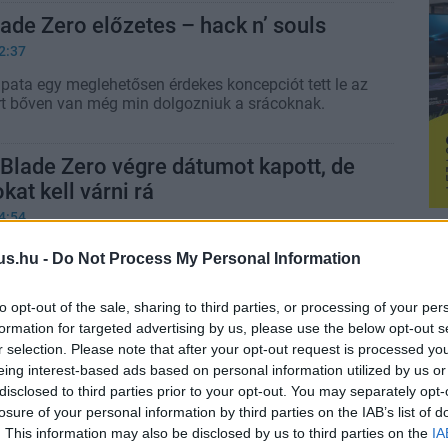
de Zero előzetes – hack n’ souls
2:37
ata egy meglehetősen érdekes koncepciót tett le az
ért bőven van még min dolgozniuk a srácoknak.
Blade Zero végre dátumot kapott, de
kat kell várni rá
4:54
egerősítette, mikor csap le az egyik legjobban várt
us.hu -
Do Not Process My Personal Information
to opt-out of the sale, sharing to third parties, or processing of your per
mi nem, vagy csak fájóan lassan akar
formation for targeted advertising by us, please use the below opt-out s
r selection. Please note that after your opt-out request is processed y
eing interest-based ads based on personal information utilized by us or
8:00
disclosed to third parties prior to your opt-out. You may separately opt-
szú ideje várunk már rájuk.
losure of your personal information by third parties on the IAB’s list of
. This information may also be disclosed by us to third parties on the
IA