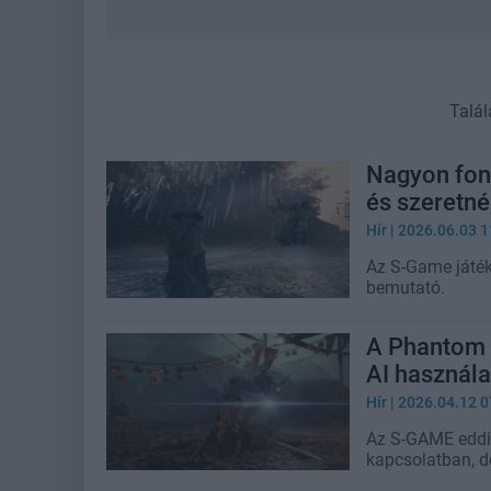
Talál
Nagyon fon
és szeretné
Hír
| 2026.06.03 1
Az S-Game játék
bemutató.
A Phantom B
AI használa
Hír
| 2026.04.12 0
Az S-GAME eddig
kapcsolatban, de