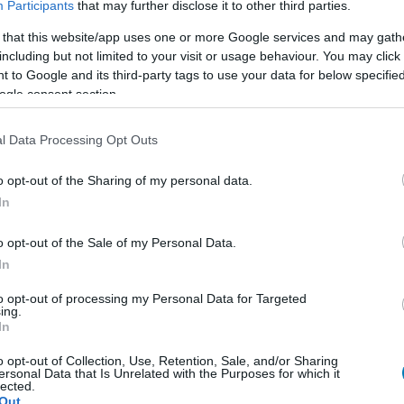
Participants
that may further disclose it to other third parties.
lentett játék, ami nagyon nem akar
 that this website/app uses one or more Google services and may gath
including but not limited to your visit or usage behaviour. You may click 
4:05
 to Google and its third-party tags to use your data for below specifi
évek a listán szereplő címek leleplezése óta,
ogle consent section.
vábbra sem sokat hallani.
l Data Processing Opt Outs
Blade Zero egy akció-RPG, ami a
t keveri a klasszikus szerepjátékokkal
o opt-out of the Sharing of my personal data.
In
1:31
 Zero rendezője szerint a játék a Dark Souls, a The
o opt-out of the Sale of my Personal Data.
aldur's Gate 3 sajátos elegye lesz.
In
 Phantom Blade Zero gameplay
to opt-out of processing my Personal Data for Targeted
ing.
i
In
9:01
o opt-out of Collection, Use, Retention, Sale, and/or Sharing
ézhetjük meg, hogyan fest élesben az S-GAME
ersonal Data that Is Unrelated with the Purposes for which it
lected.
 akciójátéka.
Out