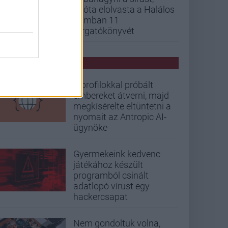
mióta elolvasta a Halálos
iramban 11
forgatókönyvét
PCW HÍREK
Álprofilokkal próbált
embereket átverni, majd
megkísérelte eltüntetni a
nyomait az Antropic AI-
ügynöke
Gyermekeink kedvenc
játékához készült
programból csinált
adatlopó vírust egy
hackercsapat
Nem gondoltuk volna,