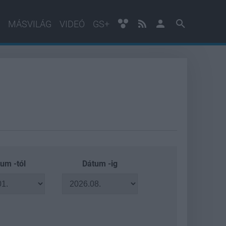
MÁSVILÁG
VIDEÓ
GS+
um -tól
Dátum -ig