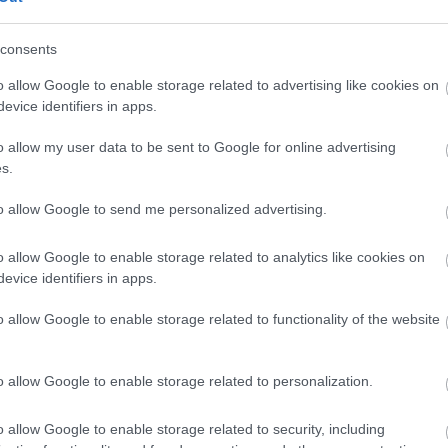
harcokat ígér a PS5-re és PC-re
consents
ntom Blade Zero játékmenet-
o allow Google to enable storage related to advertising like cookies on
evice identifiers in apps.
0:44
o allow my user data to be sent to Google for online advertising
 játékában a Ghosts of Tushima és a Wukong stílusa
s.
to allow Google to send me personalized advertising.
o allow Google to enable storage related to analytics like cookies on
evice identifiers in apps.
o allow Google to enable storage related to functionality of the website
o allow Google to enable storage related to personalization.
o allow Google to enable storage related to security, including