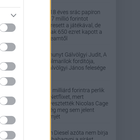
A 18 éves srác papíron
437 millió forintot
keresett a játékával, de
csak 650 ezret kapott a
Steamtől
Elhunyt Gálvölgyi Judit, A
szilmarilok fordítója,
Gálvölgyi János felesége
33 milliárd forintra perlik
a Netflixet, mert
elvesztették Nicolas Cage
még meg sem jelent
filmjét
Vin Diesel azóta nem bírja
abbahagyni a sírást,