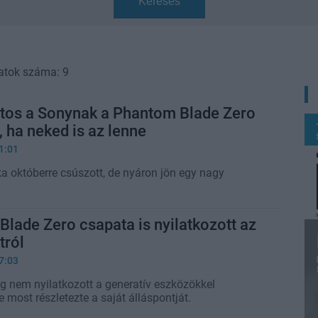
Keresés
atok száma: 9
tos a Sonynak a Phantom Blade Zero
, ha neked is az lenne
1:01
a októberre csúszott, de nyáron jön egy nagy
lade Zero csapata is nyilatkozott az
tról
7:03
 nem nyilatkozott a generatív eszközökkel
 most részletezte a saját álláspontját.