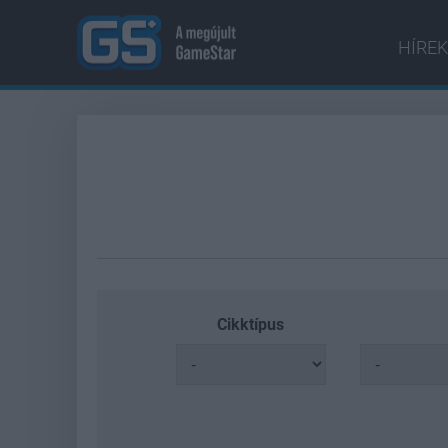
HÍREK
Cikktípus