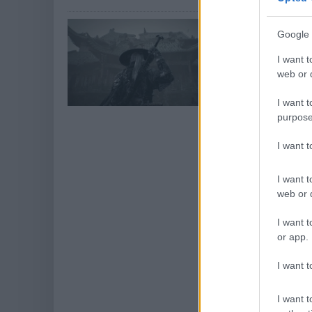
Elképesztő 
Google 
érkező Pha
I want t
előzetese
web or d
Hír
| 2025.01.24 1
I want t
A kínai alkotók
találkozik.
purpose
I want 
I want t
web or d
I want t
or app.
I want t
I want t