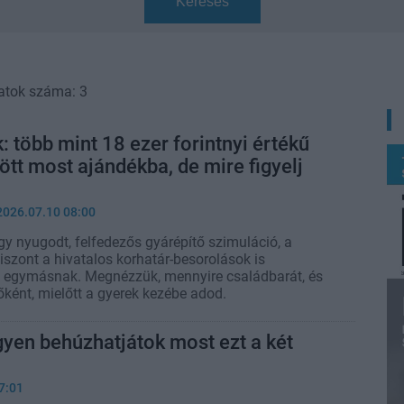
Keresés
atok száma: 3
k: több mint 18 ezer forintnyi értékű
jött most ajándékba, de mire figyelj
2026.07.10 08:00
y nyugodt, felfedezős gyárépítő szimuláció, a
iszont a hivatalos korhatár-besorolások is
 egymásnak. Megnézzük, mennyire családbarát, és
lőként, mielőtt a gyerek kezébe adod.
gyen behúzhatjátok most ezt a két
7:01