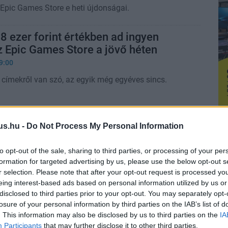
Epic Games Store e heti újdonságai.
8 ezer forint értékben ad ingyen
z Epic Games Store a jövő héten
9:00
s címekről van szó, az egyik még egyéves sincs.
us.hu -
Do Not Process My Personal Information
to opt-out of the sale, sharing to third parties, or processing of your per
formation for targeted advertising by us, please use the below opt-out s
r selection. Please note that after your opt-out request is processed y
eing interest-based ads based on personal information utilized by us or
disclosed to third parties prior to your opt-out. You may separately opt-
losure of your personal information by third parties on the IAB’s list of
. This information may also be disclosed by us to third parties on the
IA
Participants
that may further disclose it to other third parties.