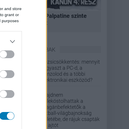
er and store
to grant or
A korszak, amikor Palpatine szinte
ed purposes
bármit megtehetett
LEGOLVASOTTABBAK
Rezsicsökkentés: mennyit
fogyaszt a PC-d, a
konzolod és a többi
elektronikai eszközöd?
Majdnem
belekóstolhattak a
magánbefektetők a
futball-világbajnokság
üzletébe, de rájuk csapták
az ajtót