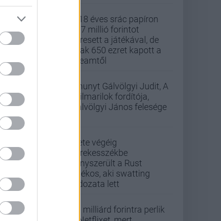
A 18 éves srác papíron
437 millió forintot
keresett a játékával, de
csak 650 ezret kapott a
Steamtől
Elhunyt Gálvölgyi Judit, A
szilmarilok fordítója,
Gálvölgyi János felesége
Élete végéig
kerekesszékbe
kényszerült a Rust
játékos, aki swatting
áldozata lett
33 milliárd forintra perlik
a Netflixet, mert