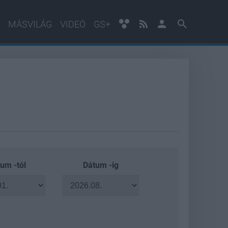
MÁSVILÁG
VIDEÓ
GS+
um -tól
Dátum -ig