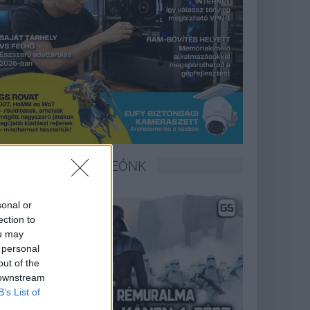
LEGFRISSEBB VIDEÓNK
sonal or
ection to
ou may
 personal
out of the
 downstream
B’s List of