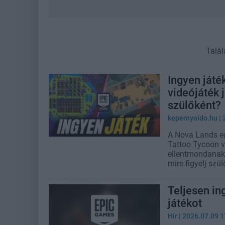
Talál
Ingyen játé
videójáték 
szülőként?
kepernyoido.hu
| 
A Nova Lands eg
Tattoo Tycoon v
ellentmondanak
mire figyelj szü
Teljesen in
játékot
Hír
| 2026.07.09 1