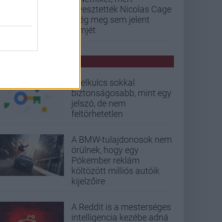
elvesztették Nicolas Cage
még meg sem jelent
filmjét
PCW HÍREK
A jelkulcs sokkal
biztonságosabb, mint egy
jelszó, de nem
feltörhetetlen
A BMW-tulajdonosok nem
örülnek, hogy egy
Pókember reklám
költözött milliós autóik
kijelzőire
A Reddit is a mesterséges
intelligencia kezébe adná