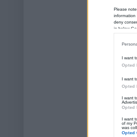
Please note
information 
deny consent
in below Go
Persona
I want t
Opted 
I want t
Opted 
I want 
Advertis
Opted 
I want t
of my P
was col
Opted 