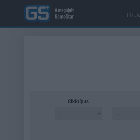
HÍREK
Cikktípus