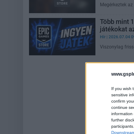
Megérkeztek az 
Több mint 1
játékokat a
Hír
| 2026.07.04 0
Viszonylag fris
www.gspl
If you wish 
sensitive in
confirm you
continue se
information 
further disc
participants
Downstream 