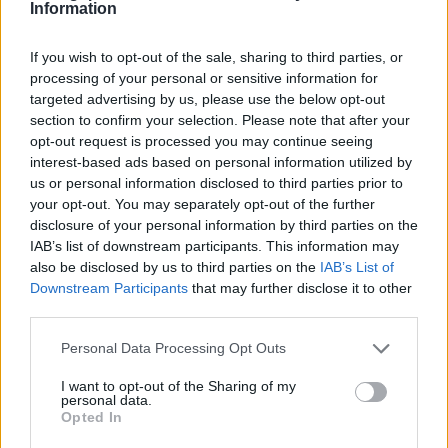
Information
If you wish to opt-out of the sale, sharing to third parties, or
processing of your personal or sensitive information for
targeted advertising by us, please use the below opt-out
section to confirm your selection. Please note that after your
opt-out request is processed you may continue seeing
interest-based ads based on personal information utilized by
us or personal information disclosed to third parties prior to
your opt-out. You may separately opt-out of the further
disclosure of your personal information by third parties on the
IAB’s list of downstream participants. This information may
also be disclosed by us to third parties on the
IAB’s List of
Ezzel játszunk a hétvégén: Nioh 3, Euro Truck
Downstream Participants
that may further disclose it to other
Simulator 2 és Planet Zoo
third parties.
Hír
| 2026.01.31 14:03
Please note that this website/app uses one or more Google
Personal Data Processing Opt Outs
Cuki állatokat gondozunk és a gazdaság vérkeringését
services and may gather and store information including but
tartjuk mozgásban, amikor épp nem yokaiokat kaszabolunk
not limited to your visit or usage behaviour. You may click to
I want to opt-out of the Sharing of my
halomra.
personal data.
grant or deny consent to Google and its third-party tags to
Opted In
use your data for below specified purposes in below Google