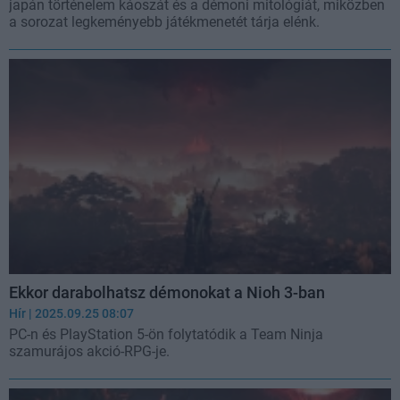
japán történelem káoszát és a démoni mitológiát, miközben
a sorozat legkeményebb játékmenetét tárja elénk.
Ekkor darabolhatsz démonokat a Nioh 3-ban
Hír
| 2025.09.25 08:07
PC-n és PlayStation 5-ön folytatódik a Team Ninja
szamurájos akció-RPG-je.