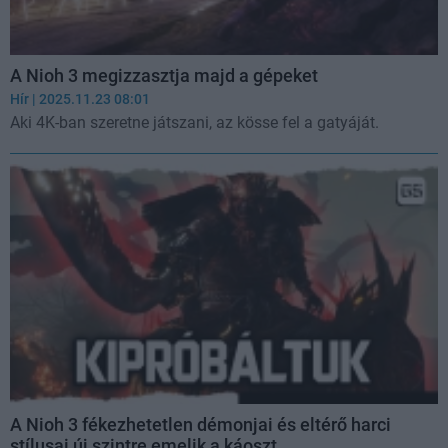
A Nioh 3 megizzasztja majd a gépeket
Hír
| 2025.11.23 08:01
Aki 4K-ban szeretne játszani, az kösse fel a gatyáját.
A Nioh 3 fékezhetetlen démonjai és eltérő harci
stílusai új szintre emelik a káoszt