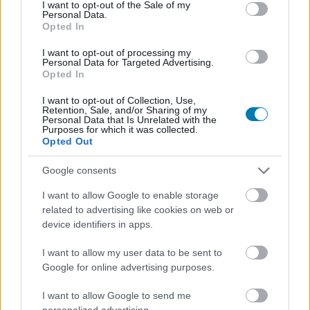
consent section.
I want to opt-out of the Sale of my
Personal Data.
Opted In
I want to opt-out of processing my
Personal Data for Targeted Advertising.
Opted In
I want to opt-out of Collection, Use,
Retention, Sale, and/or Sharing of my
Personal Data that Is Unrelated with the
Purposes for which it was collected.
Opted Out
Google consents
Most ingyen kipróbálhatod a Nioh 3-at PC-n és PS5-
ön
I want to allow Google to enable storage
Hír
| 2026.01.29 14:17
related to advertising like cookies on web or
Elérhetővé vált a februárban érkező szamurájos soulslike
device identifiers in apps.
egy- és többjátékos módjából is ízelítőt adó demó.
I want to allow my user data to be sent to
Google for online advertising purposes.
I want to allow Google to send me
personalized advertising.