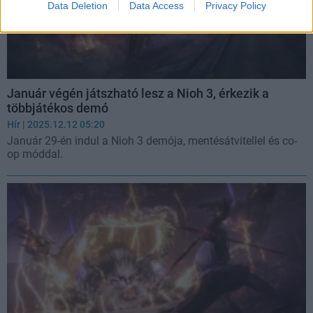
Data Deletion
Data Access
Privacy Policy
Január végén játszható lesz a Nioh 3, érkezik a
többjátékos demó
Hír
| 2025.12.12 05:20
Január 29-én indul a Nioh 3 demója, mentésátvitellel és co-
op móddal.