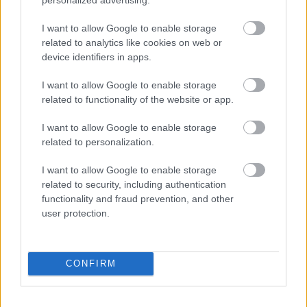
I want to allow Google to enable storage
related to analytics like cookies on web or
device identifiers in apps.
I want to allow Google to enable storage
related to functionality of the website or app.
I want to allow Google to enable storage
Közel 20 percen át csodálhatjuk a Nioh 3
related to personalization.
játékmenetének részleteit
Hír
| 2026.01.25 09:39
I want to allow Google to enable storage
A Team Ninja rendkívül részletes betekintést engedett
related to security, including authentication
februárban érkező játékába.
functionality and fraud prevention, and other
user protection.
CONFIRM