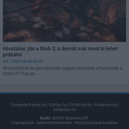
Hivatalos: jön a Nioh 3, a demót már most ki lehet
próbálni
Hír
| 2025.06.05 00:01
Átvezetőkkel és gameplayjel vegyes előzetest villantottak a
State of Play-en.
ComputerTrends.hu
|
GSPlus.hu
|
PCWPlus.hu
|
Puliwood.hu
|
Zoldpalya.hu
Kiadó:
BDPST Business Kft.
Impresszum
-
Adatvédelmi elveink
-
Hozzászólások kezelése