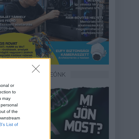
LEGFRISSEBB VIDEÓNK
sonal or
ection to
ou may
 personal
out of the
 downstream
B’s List of