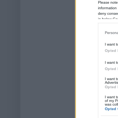
Please note
information 
deny consent
in below Go
Persona
I want t
Opted 
I want t
Opted 
I want 
Advertis
Opted 
I want t
of my P
was col
Opted 