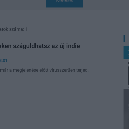
Keresés
atok száma: 1
eken száguldhatsz az új indie
8:01
már a megjelenése előtt vírusszerűen terjed.