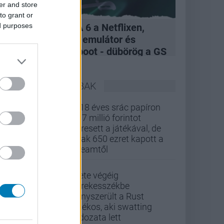
er and store
to grant or
ed purposes
A felvásárlás, GTA 6 a Netflixen,
hivatalos Xbox 360 emulátor és
kukázott Penge reboot - dübörög a GS
Hype
LEGOLVASOTTABBAK
A 18 éves srác papíron
437 millió forintot
keresett a játékával, de
csak 650 ezret kapott a
Steamtől
Élete végéig
kerekesszékbe
kényszerült a Rust
játékos, aki swatting
áldozata lett