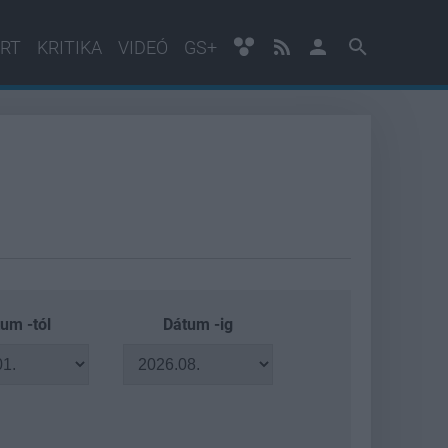
RT
KRITIKA
VIDEÓ
GS+
um -tól
Dátum -ig