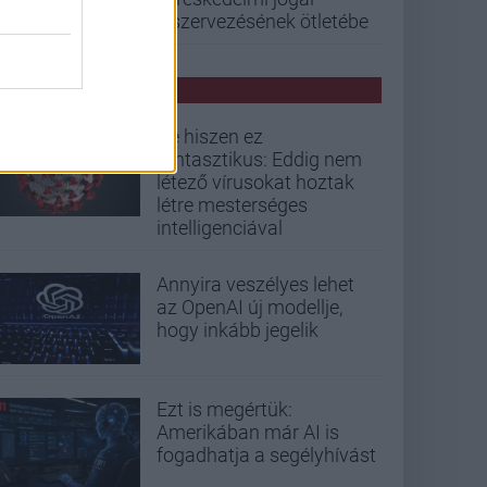
kiszervezésének ötletébe
PCW HÍREK
De hiszen ez
fantasztikus: Eddig nem
létező vírusokat hoztak
létre mesterséges
intelligenciával
Annyira veszélyes lehet
az OpenAI új modellje,
hogy inkább jegelik
Ezt is megértük:
Amerikában már AI is
fogadhatja a segélyhívást