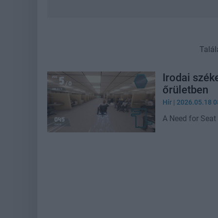
Talál
Irodai szék
őrületben
Hír
| 2026.05.18 0
A Need for Seat 