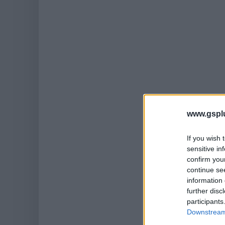
www.gspl
If you wish 
sensitive in
confirm you
continue se
information 
further disc
participants
Downstream 