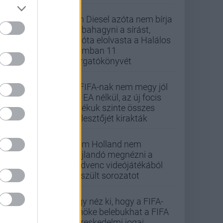
Vin Diesel azóta nem bírja
abbahagyni a sírást,
mióta elolvasta a Halálos
iramban 11
forgatókönyvét
A FIFA-nak nem megy jól
az EA nélkül, az új focis
játékuk szinte összes
fejlesztőjét kirakták
Tom Holland nem
hajlandó megnézni a
kedvenc videójátékából
készült sorozatot
Úgy néz ki, hogy a FIFA-
elnöke belebukhat a FIFA
kereskedelmi jogai