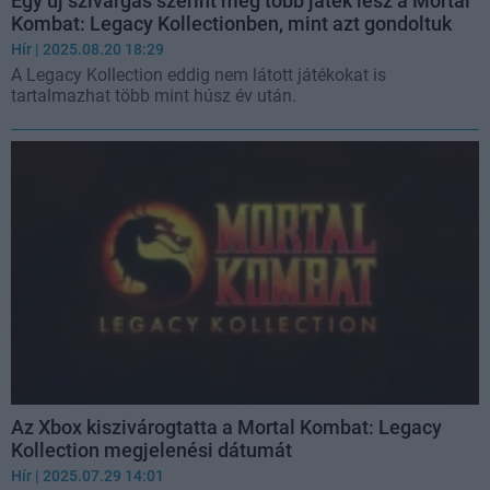
Egy új szivárgás szerint még több játék lesz a Mortal
Kombat: Legacy Kollectionben, mint azt gondoltuk
Hír
| 2025.08.20 18:29
A Legacy Kollection eddig nem látott játékokat is
tartalmazhat több mint húsz év után.
Az Xbox kiszivárogtatta a Mortal Kombat: Legacy
Kollection megjelenési dátumát
Hír
| 2025.07.29 14:01