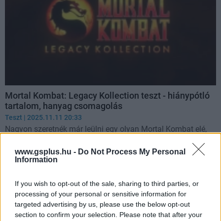
Mortal Kombat: Legacy Kollection teszt - hiánypótló
tartalom, hanyag csomagolás
Teszt
| 2025.11.11 20:33
Nagyon szeretnék már leülni egy olyan Mortal Kombat elé,
aminek nem a gondjait kell kerülgetnem.
www.gsplus.hu -
Do Not Process My Personal
Information
If you wish to opt-out of the sale, sharing to third parties, or
processing of your personal or sensitive information for
targeted advertising by us, please use the below opt-out
section to confirm your selection. Please note that after your