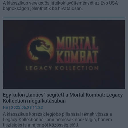
A klasszikus verekedős játékok gyűjteményét az Evo USA
bajnokságon jelenthetik be hivatalosan.
Egy külön „tanács” segített a Mortal Kombat: Legacy
Kollection megalkotásában
Hír
| 2025.06.23 11:22
A klasszikus korszak legjobb pillanatai térnek vissza a
Legacy Kollectionnel, ami nemcsak nosztalgia, hanem
tisztelgés is a rajongói közösség előtt.