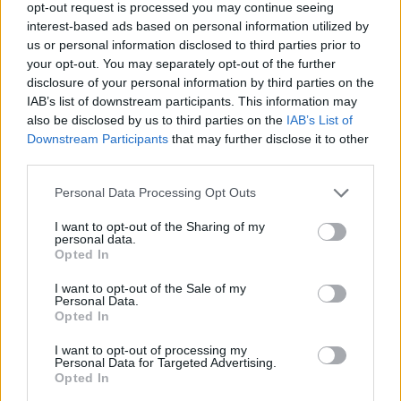
opt-out request is processed you may continue seeing
interest-based ads based on personal information utilized by
us or personal information disclosed to third parties prior to
your opt-out. You may separately opt-out of the further
disclosure of your personal information by third parties on the
IAB’s list of downstream participants. This information may
A Mortal Kombat: Legacy Kollection annyira
also be disclosed by us to third parties on the
IAB’s List of
problémás, hogy már a PS Store is visszatérítést
Downstream Participants
that may further disclose it to other
kínál érte
third parties.
Hír
| 2025.11.04 14:39
Please note that this website/app uses one or more Google
Personal Data Processing Opt Outs
A PS Store bizony nem a Steam: ha ők adják vissza a
services and may gather and store information including but
pénzed, akkor ott tényleg komoly gondok vannak.
not limited to your visit or usage behaviour. You may click to
I want to opt-out of the Sharing of my
personal data.
grant or deny consent to Google and its third-party tags to
Opted In
use your data for below specified purposes in below Google
consent section.
I want to opt-out of the Sale of my
Personal Data.
Opted In
I want to opt-out of processing my
Personal Data for Targeted Advertising.
Opted In