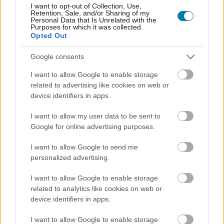
I want to opt-out of Collection, Use,
Retention, Sale, and/or Sharing of my
Personal Data that Is Unrelated with the
Purposes for which it was collected.
Opted Out
A Mortal Kombat: Legacy Kollection erősebben
Google consents
vérzik, mint a kivégzés felirat
Hír
| 2025.11.03 13:05
I want to allow Google to enable storage
A közösség nem örül, a Digital Eclipse pedig próbálja
related to advertising like cookies on web or
összerázni a problémás csomagot.
device identifiers in apps.
I want to allow my user data to be sent to
Google for online advertising purposes.
I want to allow Google to send me
personalized advertising.
I want to allow Google to enable storage
related to analytics like cookies on web or
device identifiers in apps.
I want to allow Google to enable storage