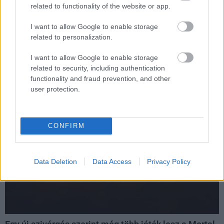
related to functionality of the website or app.
Az új trailer alapján még teljesebb lesz a Mortal
I want to allow Google to enable storage
Kombat: Legacy Kollection, mint gondoltuk
related to personalization.
Hír
| 2025.08.21 17:12
A Mortal Kombat Kollection egy hatalmas csomag lesz, ami
I want to allow Google to enable storage
most még két klasszikus címmel és rengeteg új funkcióval
related to security, including authentication
egészül ki.
functionality and fraud prevention, and other
user protection.
CONFIRM
Data Deletion
Data Access
Privacy Policy