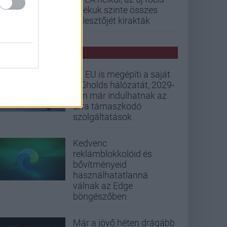
játékuk szinte összes
fejlesztőjét kirakták
PCW HÍREK
Az EU is megépíti a saját
műholds hálózatát, 2029-
ben már indulhatnak az
arra támaszkodó
szolgáltatások
Kedvenc
reklámblokkolóid és
bővítményeid
használhatatlanná
válnak az Edge
böngészőben
Már a jövő héten drágább