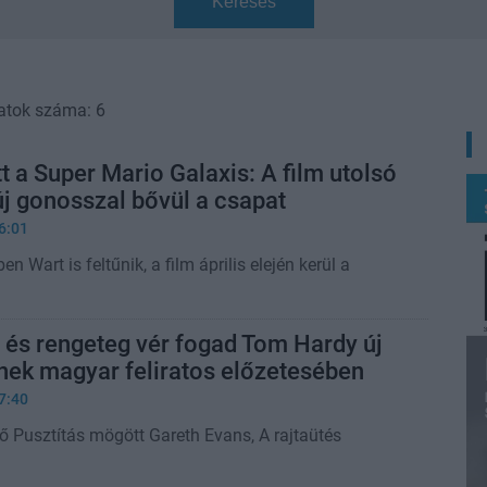
Keresés
atok száma: 6
 a Super Mario Galaxis: A film utolsó
új gonosszal bővül a csapat
6:01
ben Wart is feltűnik, a film április elején kerül a
és rengeteg vér fogad Tom Hardy új
nek magyar feliratos előzetesében
7:40
ző Pusztítás mögött Gareth Evans, A rajtaütés