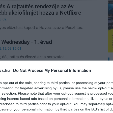
s A rajtaütés rendezője az év
b akciófilmjét hozza a Netflixre
3:02
yos előzetest kapott a Havoc, azaz a Pusztítás.
: Wednesday - 1. évad
2.12.03 15:01
, dőlj hátra és élvezd ezt a sorozatot.
us.hu -
Do Not Process My Personal Information
szatért - Erőnek erejével kritika
to opt-out of the sale, sharing to third parties, or processing of your per
5:02
formation for targeted advertising by us, please use the below opt-out s
negger 10 év után végre visszatér, hogy erőnek
r selection. Please note that after your opt-out request is processed y
e a gonoszokat az amerikai-mexikói határon.
eing interest-based ads based on personal information utilized by us or
disclosed to third parties prior to your opt-out. You may separately opt-
losure of your personal information by third parties on the IAB’s list of