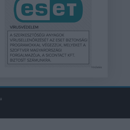
Hirdetés
u