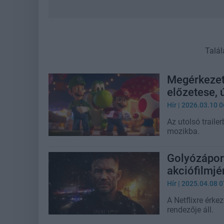
Talál
Megérkezett
előzetese, 
Hír
| 2026.03.10 0
Az utolsó trailer
mozikba.
Golyózápor 
akciófilmjé
Hír
| 2025.04.08 0
A Netflixre érke
rendezője áll.