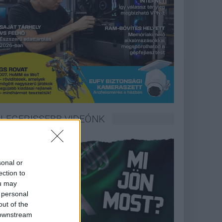
LEGFRISSEBB VIDEÓNK
sonal or
ection to
ou may
 personal
out of the
 downstream