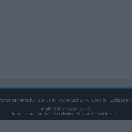
ComputerTrends.hu
|
GSPlus.hu
|
PCWPlus.hu
|
Puliwood.hu
|
Zoldpalya.h
Kiadó:
BDPST Business Kft.
Impresszum
-
Adatvédelmi elveink
-
Hozzászólások kezelése