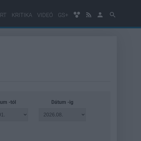
RT
KRITIKA
VIDEÓ
GS+
um -tól
Dátum -ig