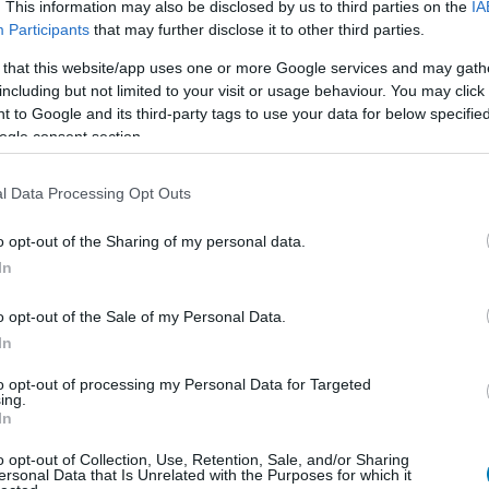
zinkronhangok!
. This information may also be disclosed by us to third parties on the
IA
9:36
Participants
that may further disclose it to other third parties.
E
loldal
ára kiírták, hogy mely szinészek adják majd
 that this website/app uses one or more Google services and may gath
marosan megjelenő Vice City nevezetű GTA
including but not limited to your visit or usage behaviour. You may click 
ktereinek! Néhányan ismerősek is lehetnek... :)
Ray
 to Google and its third-party tags to use your data for below specifi
ercetti
Luis Guzmán
: Ricardo Diaz
Gary Busey
: Phil
ogle consent section.
ce Taylor: BJ Smith
Danny Trejo
: Umberto Robina
e Poulet
l Data Processing Opt Outs
o opt-out of the Sharing of my personal data.
In
o opt-out of the Sale of my Personal Data.
In
to opt-out of processing my Personal Data for Targeted
ing.
In
o opt-out of Collection, Use, Retention, Sale, and/or Sharing
ersonal Data that Is Unrelated with the Purposes for which it