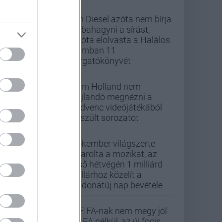
Vin Diesel azóta nem bírja
abbahagyni a sírást,
mióta elolvasta a Halálos
iramban 11
forgatókönyvét
Tom Holland nem
hajlandó megnézni a
kedvenc videójátékából
készült sorozatot
Pókember világszerte
letarolta a mozikat, az
első hétvégén 1 milliárd
dollárhoz közelít a
Vadonatúj nap bevétele
A FIFA-nak nem megy jól
az EA nélkül, az új focis