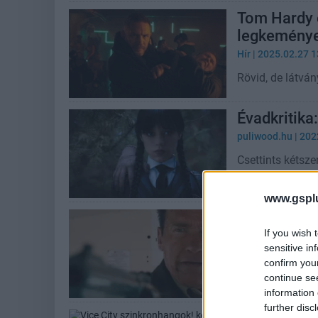
Tom Hardy é
legkeményeb
Hír
| 2025.02.27 1
Rövid, de látván
Évadkritika
puliwood.hu
| 202
Csettints kétszer
www.gspl
Schwarzi vis
If you wish 
Hír
| 2013.01.26 1
sensitive in
Arnold Schwarze
confirm you
erejével püfölj
continue se
information 
further disc