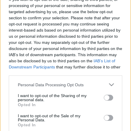
processing of your personal or sensitive information for
targeted advertising by us, please use the below opt-out
section to confirm your selection. Please note that after your
opt-out request is processed you may continue seeing
interest-based ads based on personal information utilized by
us or personal information disclosed to third parties prior to
your opt-out. You may separately opt-out of the further
disclosure of your personal information by third parties on the
IAB’s list of downstream participants. This information may
Csaknem tízszer akkora profitot számolt el tavaly a
also be disclosed by us to third parties on the
IAB’s List of
TV2, mint az RTL
Downstream Participants
that may further disclose it to other
Hír
| 2026.05.30 09:58
third parties.
Ugyanakkor 2025-ben utóbbi csatorna is nyereségesen
tudott működni.
Please note that this website/app uses one or more Google
Personal Data Processing Opt Outs
services and may gather and store information including but
not limited to your visit or usage behaviour. You may click to
I want to opt-out of the Sharing of my
personal data.
grant or deny consent to Google and its third-party tags to
Opted In
use your data for below specified purposes in below Google
consent section.
I want to opt-out of the Sale of my
Personal Data.
Opted In