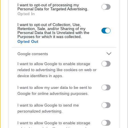
I want to opt-out of processing my
Personal Data for Targeted Advertising.
Opted In
I want to opt-out of Collection, Use,
Retention, Sale, and/or Sharing of my
Personal Data that Is Unrelated with the
Purposes for which it was collected.
A TV2-re jön az Angyalbőrben szellemi örököse, de itt
Opted Out
láthatjuk majd a Hunyadi sorozatot is
Hír
| 2024.04.02 14:50
Google consents
Bepillantást engedett a kereskedelmi csatorna az őszi
műsorkínálatába.
I want to allow Google to enable storage
related to advertising like cookies on web or
device identifiers in apps.
I want to allow my user data to be sent to
Google for online advertising purposes.
I want to allow Google to send me
personalized advertising.
I want to allow Google to enable storage