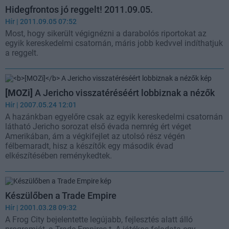
Hidegfrontos jó reggelt! 2011.09.05.
Hír
| 2011.09.05 07:52
Most, hogy sikerült végignézni a darabolós riportokat az
egyik kereskedelmi csatornán, máris jobb kedvvel indíthatjuk
a reggelt.
[MOZi]
A Jericho visszatéréséért lobbiznak a nézők
Hír
| 2007.05.24 12:01
A hazánkban egyelőre csak az egyik kereskedelmi csatornán
látható Jericho sorozat első évada nemrég ért véget
Amerikában, ám a végkifejlet az utolsó rész végén
félbemaradt, hisz a készítők egy második évad
elkészítésében reménykedtek.
Készülőben a Trade Empire
Hír
| 2001.03.28 09:32
A Frog City bejelentette legújabb, fejlesztés alatt álló