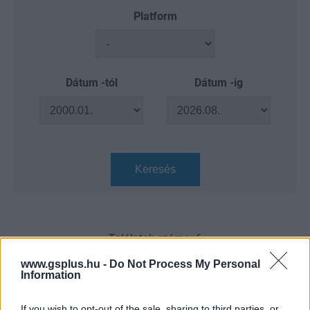
Platform
Dátum -tól
Dátum -ig
Keresés
Találatok száma: 6
www.gsplus.hu -
Do Not Process My Personal
Information
If you wish to opt-out of the sale, sharing to third parties, or