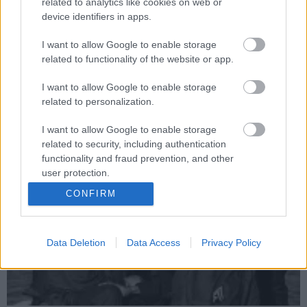
related to analytics like cookies on web or
device identifiers in apps.
I want to allow Google to enable storage
Saját streaming szolgáltatást indít az RTL,
related to functionality of the website or app.
reklámmentes változatot kap a TV2 Play
Hír
| 2022.10.20 17:54
I want to allow Google to enable storage
Jelentős átalakulások zajlanak a két nagy kereskedelmi
related to personalization.
csatorna háza táján.
I want to allow Google to enable storage
related to security, including authentication
functionality and fraud prevention, and other
user protection.
CONFIRM
Data Deletion
Data Access
Privacy Policy