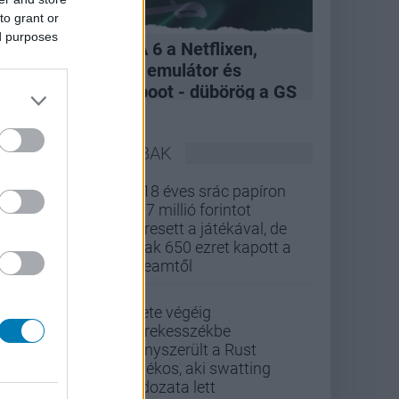
to grant or
ed purposes
A felvásárlás, GTA 6 a Netflixen,
hivatalos Xbox 360 emulátor és
kukázott Penge reboot - dübörög a GS
Hype
LEGOLVASOTTABBAK
A 18 éves srác papíron
437 millió forintot
keresett a játékával, de
csak 650 ezret kapott a
Steamtől
Élete végéig
kerekesszékbe
kényszerült a Rust
játékos, aki swatting
áldozata lett