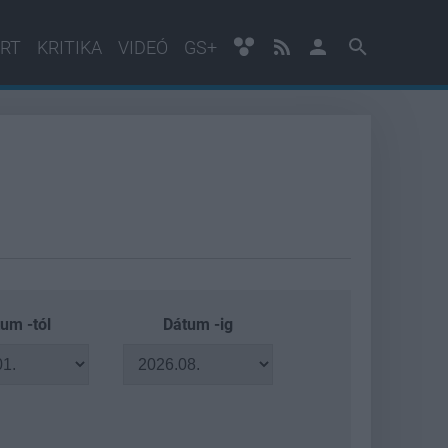
RT
KRITIKA
VIDEÓ
GS+
um -tól
Dátum -ig