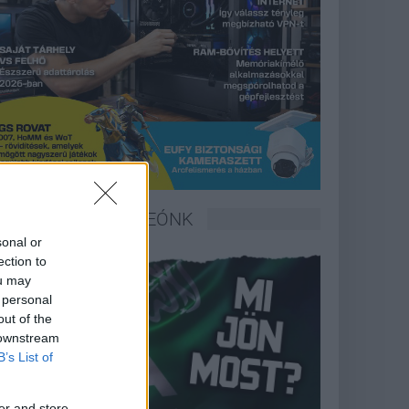
LEGFRISSEBB VIDEÓNK
sonal or
ection to
ou may
 personal
out of the
 downstream
B’s List of
er and store