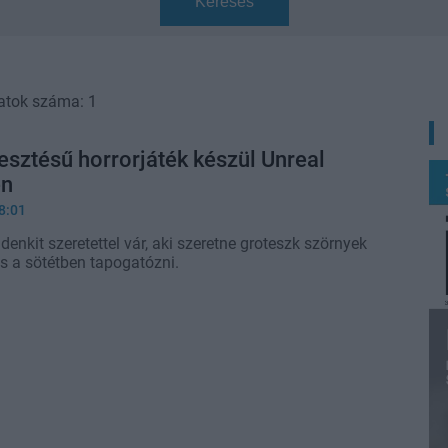
Keresés
atok száma: 1
esztésű horrorjáték készül Unreal
en
8:01
nkit szeretettel vár, aki szeretne groteszk szörnyek
és a sötétben tapogatózni.