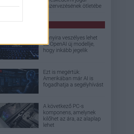
kiszervezésének ötletébe
PCW HÍREK
Annyira veszélyes lehet
az OpenAI új modellje,
hogy inkább jegelik
Ezt is megértük:
Amerikában már AI is
fogadhatja a segélyhívást
A következő PC-s
komponens, amelynek
kilőhet az ára, az alaplap
lehet