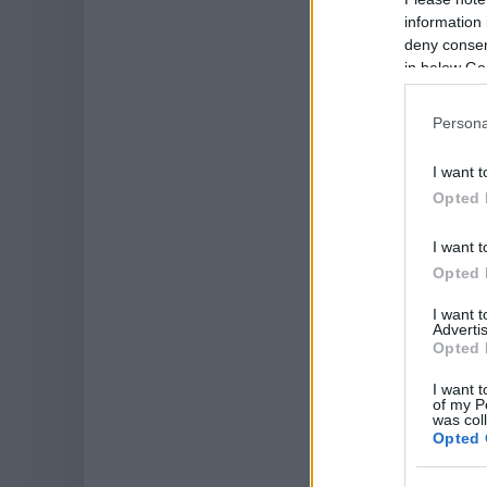
information 
deny consent
in below Go
Persona
I want t
Opted 
I want t
Opted 
I want 
Advertis
Opted 
I want t
of my P
was col
Opted 