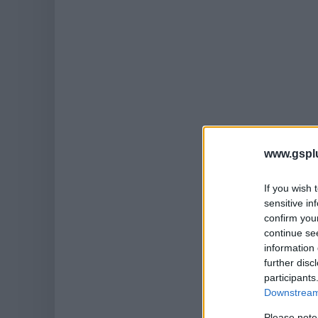
www.gspl
If you wish 
sensitive in
confirm you
continue se
information 
further disc
participants
Downstream 
Please note