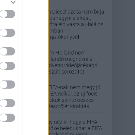
Vin Diesel azóta nem bírja
abbahagyni a sírást,
mióta elolvasta a Halálos
iramban 11
forgatókönyvét
Tom Holland nem
hajlandó megnézni a
kedvenc videójátékából
készült sorozatot
A FIFA-nak nem megy jól
az EA nélkül, az új focis
játékuk szinte összes
fejlesztőjét kirakták
Úgy néz ki, hogy a FIFA-
elnöke belebukhat a FIFA
kereskedelmi jogai