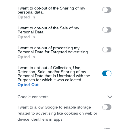
services and may gather and store information including but
not limited to your visit or usage behaviour. You may click to
I want to opt-out of the Sharing of my
personal data.
grant or deny consent to Google and its third-party tags to
Opted In
use your data for below specified purposes in below Google
consent section.
I want to opt-out of the Sale of my
Personal Data.
Opted In
Cthulhu: The Cosmic Abyss teszt – magával ránt a
I want to opt-out of processing my
mélybe, ha hagyod
Personal Data for Targeted Advertising.
Opted In
Teszt
| 2026.05.09 20:32
A futurisztikus búvárkaland találkozása a Cthulhu-mítosszal
I want to opt-out of Collection, Use,
egyedi játékélményt eredményezett.
Retention, Sale, and/or Sharing of my
Personal Data that Is Unrelated with the
Purposes for which it was collected.
Opted Out
Google consents
I want to allow Google to enable storage
related to advertising like cookies on web or
device identifiers in apps.