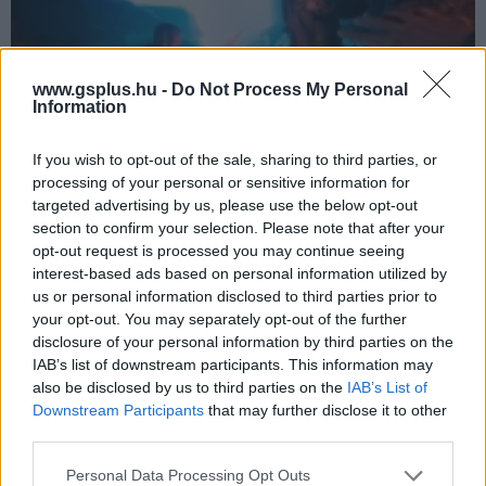
www.gsplus.hu -
Do Not Process My Personal
Information
If you wish to opt-out of the sale, sharing to third parties, or
processing of your personal or sensitive information for
targeted advertising by us, please use the below opt-out
Itt már talán az ősi istenek sem segíthetnek, még egy
section to confirm your selection. Please note that after your
stúdióját bezárhatja a Nacon
opt-out request is processed you may continue seeing
Hír
| 2026.05.12 12:35
interest-based ads based on personal information utilized by
Sajtóértesülések szerint veszélybe került a Big Bad Wolf, a
us or personal information disclosed to third parties prior to
Cthulhu: The Cosmic Abyss, a Vampire: The Masquerade -
your opt-out. You may separately opt-out of the further
Swansong és a The Council fejlesztője.
disclosure of your personal information by third parties on the
IAB’s list of downstream participants. This information may
also be disclosed by us to third parties on the
IAB’s List of
Downstream Participants
that may further disclose it to other
third parties.
Please note that this website/app uses one or more Google
Personal Data Processing Opt Outs