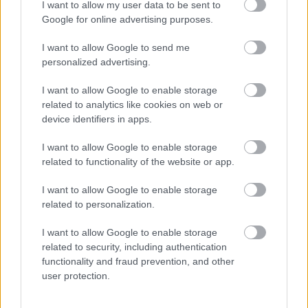
I want to allow my user data to be sent to
Google for online advertising purposes.
I want to allow Google to send me
personalized advertising.
Ezzel játszunk a hétvégén: Vampire Crawlers,
Sudden Strike 5, Cthulhu: The Cosmic Abyss
I want to allow Google to enable storage
Hír
| 2026.04.25 14:43
related to analytics like cookies on web or
A mostanában megjelent újdonságok bőven elegendő
device identifiers in apps.
elfoglaltságot kínálnak a következő napokra, hetekre.
I want to allow Google to enable storage
related to functionality of the website or app.
I want to allow Google to enable storage
related to personalization.
I want to allow Google to enable storage
related to security, including authentication
functionality and fraud prevention, and other
user protection.