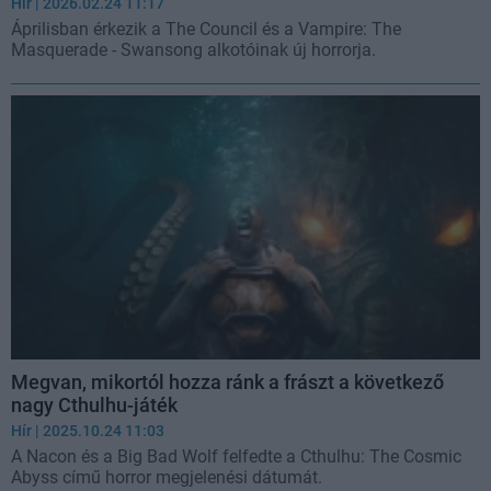
Hír
| 2026.02.24 11:17
Áprilisban érkezik a The Council és a Vampire: The
Masquerade - Swansong alkotóinak új horrorja.
Megvan, mikortól hozza ránk a frászt a következő
nagy Cthulhu-játék
Hír
| 2025.10.24 11:03
A Nacon és a Big Bad Wolf felfedte a Cthulhu: The Cosmic
Abyss című horror megjelenési dátumát.