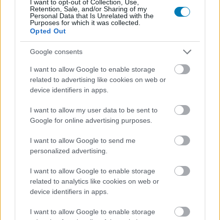
I want to opt-out of Collection, Use,
uralkodónkat
Retention, Sale, and/or Sharing of my
Personal Data that Is Unrelated with the
Hír
| 2020.11.25 08:50
Purposes for which it was collected.
Olyan szakállas és izmos karaktert alkothatunk, amilyet
Opted Out
csak szeretnénk. De nem csak ez újdonság.
Google consents
I want to allow Google to enable storage
related to advertising like cookies on web or
device identifiers in apps.
I want to allow my user data to be sent to
Google for online advertising purposes.
I want to allow Google to send me
personalized advertising.
I want to allow Google to enable storage
related to analytics like cookies on web or
Nagyon jól fogy a Crusader Kings 3, fontos
device identifiers in apps.
mérföldkőnél az eladások
Hír
| 2020.11.18 22:04
I want to allow Google to enable storage