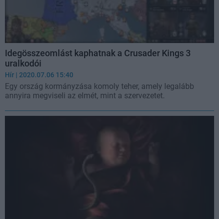
Idegösszeomlást kaphatnak a Crusader Kings 3
uralkodói
Hír
| 2020.07.06 15:40
Egy ország kormányzása komoly teher, amely legalább
annyira megviseli az elmét, mint a szervezetet.