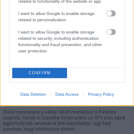
related to functionality of the website or app.
A stratégiai játék számára másfél hónap kellett, hogy elérjen
egy fontos szintet.
I want to allow Google to enable storage
related to personalization.
I want to allow Google to enable storage
related to security, including authentication
functionality and fraud prevention, and other
user protection.
CONFIRM
Data Deletion
Data Access
Privacy Policy
Crusader Kings III teszt - méltó örökös született
Teszt
| 2020.11.04 18:40
Óriási nyomással a vállán látott munkához a Paradox
csapata, hiszen a Crusader Kings-széria az RTS-piac egyik
legkomolyabb renoméval bíró képviselője - úgy fest
azonban, hogy trónfosztás történt.