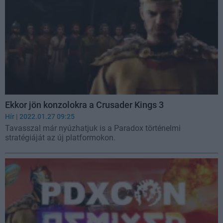
Ekkor jön konzolokra a Crusader Kings 3
Hír
| 2022.01.27 09:25
Tavasszal már nyúzhatjuk is a Paradox történelmi
stratégiáját az új platformokon.