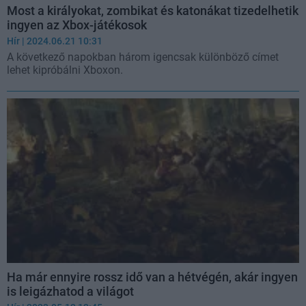
Most a királyokat, zombikat és katonákat tizedelhetik
ingyen az Xbox-játékosok
Hír
| 2024.06.21 10:31
A következő napokban három igencsak különböző címet
lehet kipróbálni Xboxon.
Ha már ennyire rossz idő van a hétvégén, akár ingyen
is leigázhatod a világot