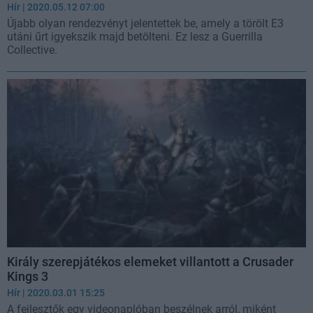
Hír
| 2020.05.12 07:00
Újabb olyan rendezvényt jelentettek be, amely a törölt E3
utáni űrt igyekszik majd betölteni. Ez lesz a Guerrilla
Collective.
Király szerepjátékos elemeket villantott a Crusader
Kings 3
Hír
| 2020.03.01 15:25
A fejlesztők egy videonaplóban beszélnek arról, miként