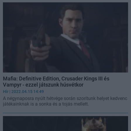
Mafia: Definitive Edition, Crusader Kings III és
Vampyr - ezzel játszunk húsvétkor
Hír
| 2022.04.15 14:49
A négynaposra nyúlt hétvége során szorítunk helyet kedvenc
játékainknak is a sonka és a tojás mellett.