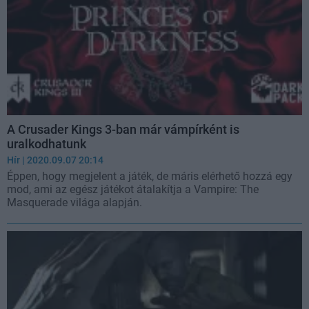
A Crusader Kings 3-ban már vámpírként is
uralkodhatunk
Hír
| 2020.09.07 20:14
Éppen, hogy megjelent a játék, de máris elérhető hozzá egy
mod, ami az egész játékot átalakítja a Vampire: The
Masquerade világa alapján.