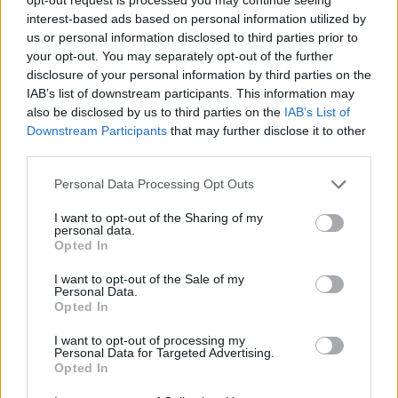
interest-based ads based on personal information utilized by
us or personal information disclosed to third parties prior to
your opt-out. You may separately opt-out of the further
A Crusader Kings 3 következő frissítése után
disclosure of your personal information by third parties on the
versekkel is kínozhatunk embereket
IAB’s list of downstream participants. This information may
Hír
| 2021.03.06 10:45
also be disclosed by us to third parties on the
IAB’s List of
A Paradox Interactive újraértelmezi a költészet hatását.
Downstream Participants
that may further disclose it to other
third parties.
Please note that this website/app uses one or more Google
Personal Data Processing Opt Outs
services and may gather and store information including but
not limited to your visit or usage behaviour. You may click to
I want to opt-out of the Sharing of my
personal data.
grant or deny consent to Google and its third-party tags to
Opted In
use your data for below specified purposes in below Google
consent section.
I want to opt-out of the Sale of my
Personal Data.
Opted In
I want to opt-out of processing my
Personal Data for Targeted Advertising.
Opted In
Már testre is szabhatjuk a Crusader Kings 3-as