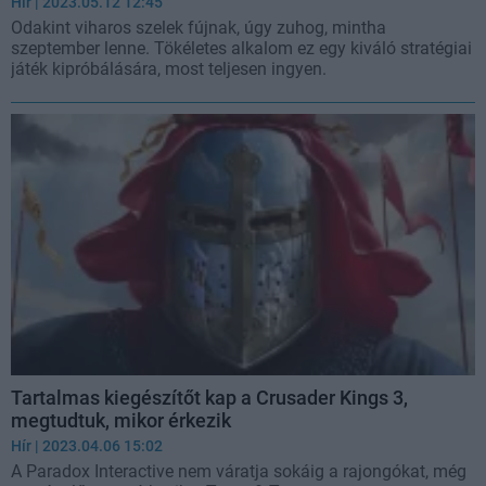
Hír
| 2023.05.12 12:45
Odakint viharos szelek fújnak, úgy zuhog, mintha
szeptember lenne. Tökéletes alkalom ez egy kiváló stratégiai
játék kipróbálására, most teljesen ingyen.
Tartalmas kiegészítőt kap a Crusader Kings 3,
megtudtuk, mikor érkezik
Hír
| 2023.04.06 15:02
A Paradox Interactive nem váratja sokáig a rajongókat, még