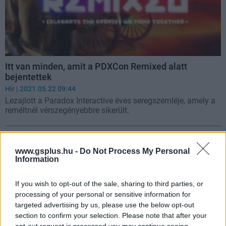
Itt van minden, amit a PDXCon Remixed alatt
bejentettek
Hír
| 2021.05.22 09:44
Lezajlott a Paradox Interactive éves seregszemléje, amely a
reméltnél vérszegényebbre sikerült.
www.gsplus.hu -
Do Not Process My Personal
Information
If you wish to opt-out of the sale, sharing to third parties, or
processing of your personal or sensitive information for
targeted advertising by us, please use the below opt-out
section to confirm your selection. Please note that after your
opt-out request is processed you may continue seeing