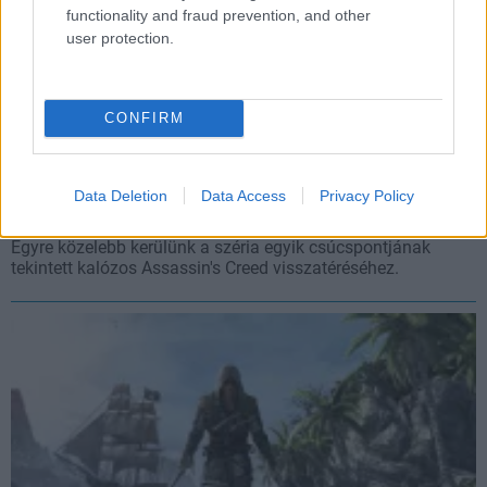
functionality and fraud prevention, and other
user protection.
CONFIRM
Megvan az Assassin's Creed IV: Black Flag remake
végleges címe, a PEGI buktatta le
Data Deletion
Data Access
Privacy Policy
Hír
| 2025.12.09 16:58
Egyre közelebb kerülünk a széria egyik csúcspontjának
tekintett kalózos Assassin's Creed visszatéréséhez.