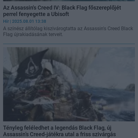
Az Assassin's Creed IV: Black Flag főszereplőjét
perrel fenyegette a Ubisoft
Hír
| 2025.08.01 13:38
A színész állítólag kiszivárogtatta az Assassin's Creed Black
Flag újrakiadásának terveit.
Tényleg feléledhet a legendás Black Flag, új
Assassin’s Creed-játékra utal a friss szivárgás