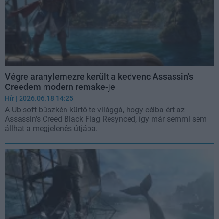
Végre aranylemezre került a kedvenc Assassin's
Creedem modern remake-je
Hír
| 2026.06.18 14:25
A Ubisoft büszkén kürtölte világgá, hogy célba ért az
Assassin's Creed Black Flag Resynced, így már semmi sem
állhat a megjelenés útjába.