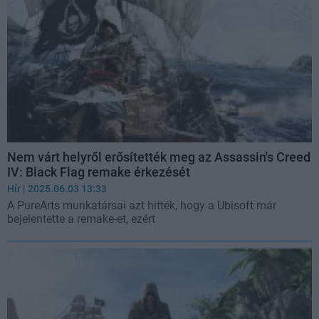
Nem várt helyről erősítették meg az Assassin's Creed
IV: Black Flag remake érkezését
Hír
| 2025.06.03 13:33
A PureArts munkatársai azt hitték, hogy a Ubisoft már
bejelentette a remake-et, ezért