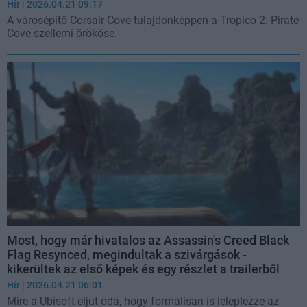
Hír
| 2026.04.21 09:17
A városépítő Corsair Cove tulajdonképpen a Tropico 2: Pirate
Cove szellemi örököse.
Most, hogy már hivatalos az Assassin's Creed Black
Flag Resynced, megindultak a szivárgások -
kikerültek az első képek és egy részlet a trailerből
Hír
| 2026.04.21 06:01
Mire a Ubisoft eljut oda, hogy formálisan is leleplezze az