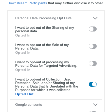
Downstream Participants
that may further disclose it to other
third parties.
Please note that this website/app uses one or more Google
Personal Data Processing Opt Outs
services and may gather and store information including but
not limited to your visit or usage behaviour. You may click to
I want to opt-out of the Sharing of my
personal data.
grant or deny consent to Google and its third-party tags to
Opted In
use your data for below specified purposes in below Google
consent section.
I want to opt-out of the Sale of my
Personal Data.
Opted In
I want to opt-out of processing my
Personal Data for Targeted Advertising.
Opted In
Megint szivárgott az Assassin's Creed: Black Flag
remake, a Ubisoft már csak legyint
I want to opt-out of Collection, Use,
Retention, Sale, and/or Sharing of my
Hír
| 2026.01.29 21:01
Personal Data that Is Unrelated with the
Purposes for which it was collected.
Már nem is tagadnak, csak egy GTA mémmel reagáltak.
Opted Out
Google consents