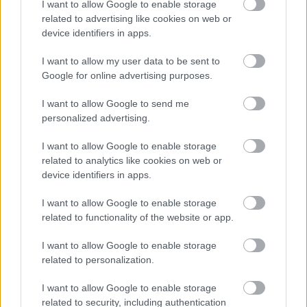
I want to allow Google to enable storage
related to advertising like cookies on web or
device identifiers in apps.
I want to allow my user data to be sent to
Google for online advertising purposes.
I want to allow Google to send me
personalized advertising.
I want to allow Google to enable storage
Szegény Ubisoftnak technikai okok miatt újra fel
related to analytics like cookies on web or
kellett töltenie a Black Flag videóit
device identifiers in apps.
Hír
| 2026.01.16 13:02
Kacsint, kacsint. Már tényleg csak idő kérdése, hogy a
I want to allow Google to enable storage
Ubisoft előálljon az új Black Flaggel.
related to functionality of the website or app.
I want to allow Google to enable storage
related to personalization.
I want to allow Google to enable storage
related to security, including authentication