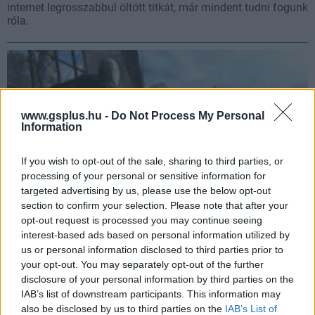
internet legrosszabbul öltött titkát, már mindent tudni fogunk
róla.
www.gsplus.hu -
Do Not Process My Personal
Information
If you wish to opt-out of the sale, sharing to third parties, or
processing of your personal or sensitive information for
targeted advertising by us, please use the below opt-out
section to confirm your selection. Please note that after your
opt-out request is processed you may continue seeing
Hány szivárgás kell még, hogy a Ubisoft beismerje az
interest-based ads based on personal information utilized by
Assassin's Creed: Black Flag remake létezését? Csak
us or personal information disclosed to third parties prior to
mert itt egy újabb
your opt-out. You may separately opt-out of the further
disclosure of your personal information by third parties on the
Hír
| 2026.02.12 14:43
IAB’s list of downstream participants. This information may
Ezúttal egy előrendelhető művészeti album miatt érezzük
also be disclosed by us to third parties on the
IAB’s List of
azt, hogy szándékosan borzolja a rajongók idegeit a kiadó.