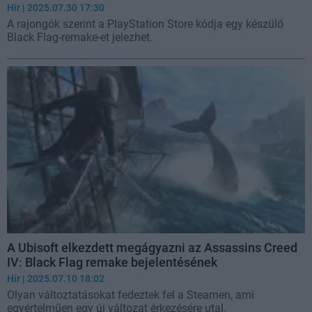
Hír
| 2025.07.30 17:30
A rajongók szerint a PlayStation Store kódja egy készülő
Black Flag-remake-et jelezhet.
A Ubisoft elkezdett megágyazni az Assassins Creed
IV: Black Flag remake bejelentésének
Hír
| 2025.07.10 18:02
Olyan változtatásokat fedeztek fel a Steamen, ami
egyértelműen egy új változat érkezésére utal.