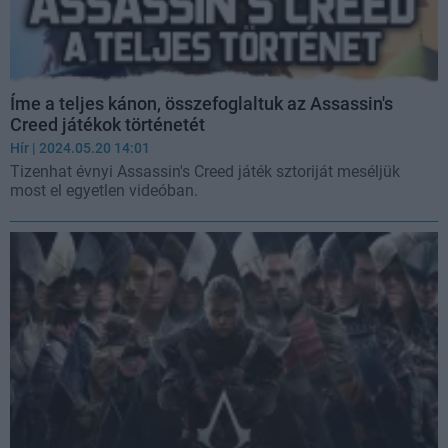
Íme a teljes kánon, összefoglaltuk az Assassin's
Creed játékok történetét
Hír
| 2024.05.20 14:01
Tizenhat évnyi Assassin's Creed játék sztoriját meséljük
most el egyetlen videóban.