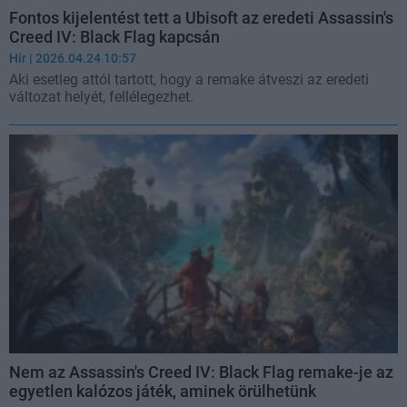
Fontos kijelentést tett a Ubisoft az eredeti Assassin's
Creed IV: Black Flag kapcsán
Hír
| 2026.04.24 10:57
Aki esetleg attól tartott, hogy a remake átveszi az eredeti
változat helyét, fellélegezhet.
Nem az Assassin's Creed IV: Black Flag remake-je az
egyetlen kalózos játék, aminek örülhetünk