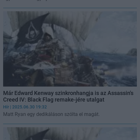
Már Edward Kenway szinkronhangja is az Assassin's
Creed IV: Black Flag remake-jére utalgat
Hír
| 2025.06.30 19:32
Matt Ryan egy dedikáláson szólta el magát.