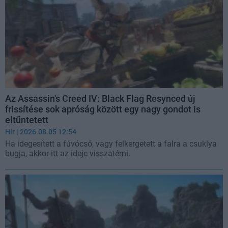
Az Assassin's Creed IV: Black Flag Resynced új
frissítése sok apróság között egy nagy gondot is
eltűntetett
Hír
| 2026.08.05 12:54
Ha idegesített a fúvócső, vagy felkergetett a falra a csuklya
bugja, akkor itt az ideje visszatérni.