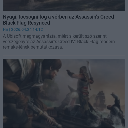
Nyugi, tocsogni fog a vérben az Assassin's Creed
Black Flag Resynced
Hír
| 2026.04.24 14:12
A Ubisoft megmagyarázta, miért sikerült szó szerint
vérszegényre az Assassin's Creed IV: Black Flag modern
remake-jének bemutatkozása.