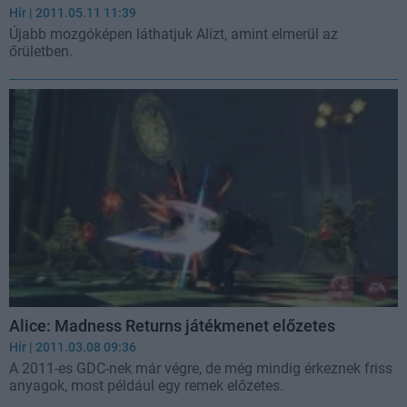
Hír
| 2011.05.11 11:39
Újabb mozgóképen láthatjuk Alízt, amint elmerül az
őrületben.
Alice: Madness Returns játékmenet előzetes
Hír
| 2011.03.08 09:36
A 2011-es GDC-nek már végre, de még mindig érkeznek friss
anyagok, most például egy remek előzetes.