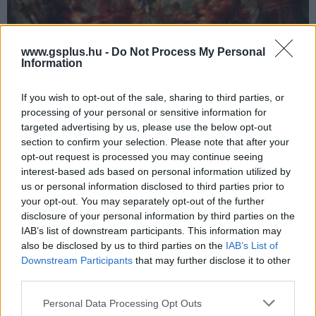
www.gsplus.hu -
Do Not Process My Personal
Information
If you wish to opt-out of the sale, sharing to third parties, or
processing of your personal or sensitive information for
targeted advertising by us, please use the below opt-out
section to confirm your selection. Please note that after your
Alice: Madness Returns - nem volt horror, csak az EA
opt-out request is processed you may continue seeing
állította be annak
interest-based ads based on personal information utilized by
Hír
| 2013.01.22 08:33
us or personal information disclosed to third parties prior to
American McGee ismét nyilatkozott, ezúttal az Electronic
your opt-out. You may separately opt-out of the further
Arts-szal szemben nem volt kíméletes.
disclosure of your personal information by third parties on the
IAB’s list of downstream participants. This information may
also be disclosed by us to third parties on the
IAB’s List of
Downstream Participants
that may further disclose it to other
third parties.
Please note that this website/app uses one or more Google
Personal Data Processing Opt Outs
services and may gather and store information including but