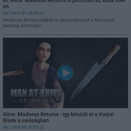
Az Alice: Madness Returns is játszható az Xbox One-
on
Hír
| 2017.01.25 10:22
American McGee játékát is újrajátszhatjuk a Microsoft
jelenlegi konzolján.
Alice: Madness Returns - így készült el a Vorpal
Blade a valóságban
Hír
| 2016.05.20 07:12