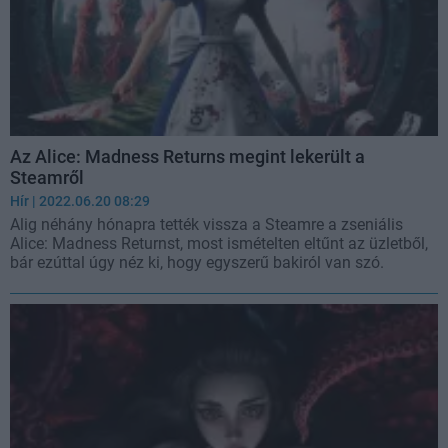
Az Alice: Madness Returns megint lekerült a
Steamről
Hír
| 2022.06.20 08:29
Alig néhány hónapra tették vissza a Steamre a zseniális
Alice: Madness Returnst, most ismételten eltűnt az üzletből,
bár ezúttal úgy néz ki, hogy egyszerű bakiról van szó.