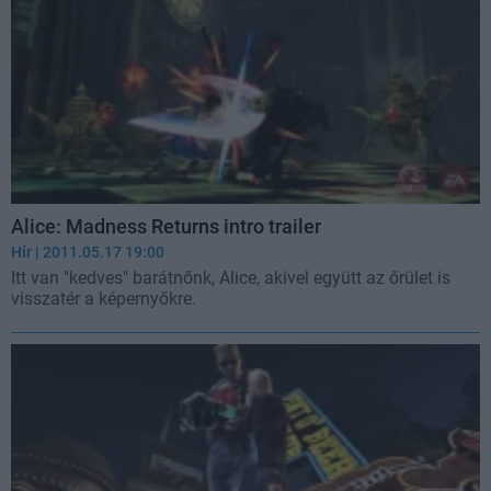
Alice: Madness Returns intro trailer
Hír
| 2011.05.17 19:00
Itt van "kedves" barátnőnk, Alice, akivel együtt az őrület is
visszatér a képernyőkre.