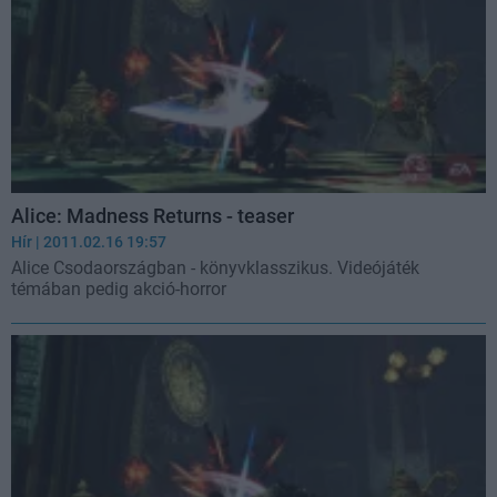
Alice: Madness Returns - teaser
Hír
| 2011.02.16 19:57
Alice Csodaországban - könyvklasszikus. Videójáték
témában pedig akció-horror