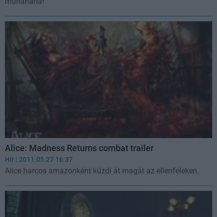
muhahaha!
Alice: Madness Returns combat trailer
Hír
| 2011.05.27 16:37
Alice harcos amazonként küzdi át magát az ellenfeleken.