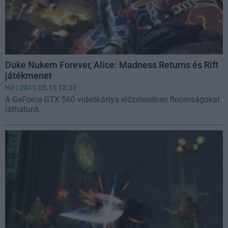
Duke Nukem Forever, Alice: Madness Returns és Rift
játékmenet
Hír
| 2011.05.15 12:33
A GeForce GTX 560 videókártya előzetesében finomságokat
láthatunk.