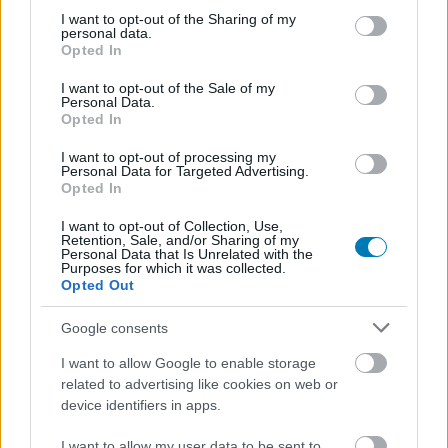
not limited to your visit or usage behaviour. You may click to
I want to opt-out of the Sharing of my
personal data.
grant or deny consent to Google and its third-party tags to
Opted In
use your data for below specified purposes in below Google
consent section.
I want to opt-out of the Sale of my
Personal Data.
Opted In
Alice: Madness Returns
I want to opt-out of processing my
Personal Data for Targeted Advertising.
Teszt
| 2011.07.22 11:17
Opted In
A kislány és a nagyméretű szúró-vágó eszköz újabb
kalandjai elevenednek meg az Alice: Madness Returns-ben.
I want to opt-out of Collection, Use,
Retention, Sale, and/or Sharing of my
Personal Data that Is Unrelated with the
Purposes for which it was collected.
Opted Out
Google consents
I want to allow Google to enable storage
related to advertising like cookies on web or
device identifiers in apps.
I want to allow my user data to be sent to