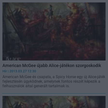
American McGee újabb Alice-játékon szorgoskodik
Hír
| 2013.03.27 12:30
American McGee és csapata, a Spicy Horse egy új Alice-játék
fejlesztésén ügyködnek, amelynek fontos részét képezik a
felhasználók által generált tartalmak is.