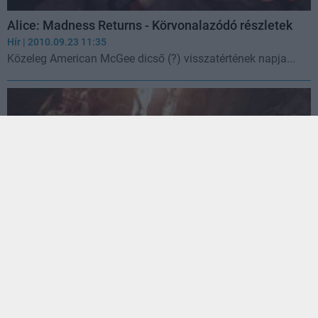
Alice: Madness Returns - Körvonalazódó részletek
Hír
| 2010.09.23 11:35
Közeleg American McGee dicső (?) visszatértének napja...
Alice: Madness Returns - Az első képek
Hír
| 2010.07.21 20:00
American bácsi ostorral hajtja kínai segédmunkásait, hogy