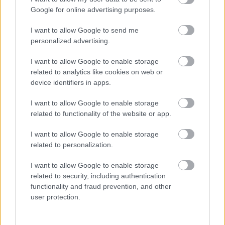
Google for online advertising purposes.
I want to allow Google to send me
Egy digitális Alice: Madness Returns The Complete
personalized advertising.
Collection keresi gazdáját
Hír
| 2011.06.17 16:17
I want to allow Google to enable storage
Ki érdekel egy két Alice-játékból, valamint DLC-csomagból
related to analytics like cookies on web or
álló gyűjtemény, vagy esetleg az Alice: Madness Returns
device identifiers in apps.
zenei anyaga?
I want to allow Google to enable storage
related to functionality of the website or app.
I want to allow Google to enable storage
related to personalization.
I want to allow Google to enable storage
related to security, including authentication
functionality and fraud prevention, and other
user protection.