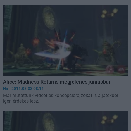
Alice: Madness Returns megjelenés júniusban
Hír
| 2011.03.03 08:11
Már mutattunk videót és koncepciórajzokat is a játékból -
igen érdekes lesz.