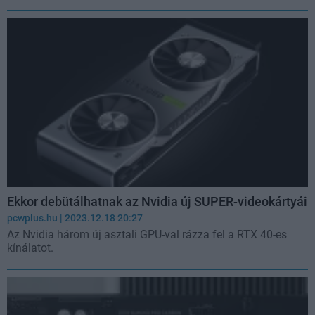
Ekkor debütálhatnak az Nvidia új SUPER-videokártyái
pcwplus.hu
| 2023.12.18 20:27
Az Nvidia három új asztali GPU-val rázza fel a RTX 40-es
kínálatot.