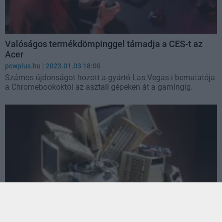
Valóságos termékdömpinggel támadja a CES-t az
Acer
pcwplus.hu
| 2023.01.03 18:00
Számos újdonságot hozott a gyártó Las Vegas-i bemutatója
a Chromebookoktól az asztali gépeken át a gamingig.