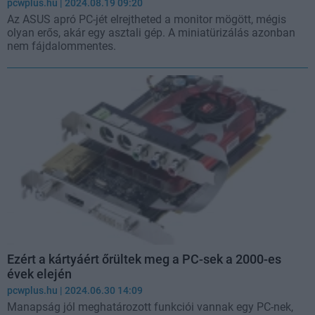
pcwplus.hu
| 2024.08.19 09:20
Az ASUS apró PC-jét elrejtheted a monitor mögött, mégis
olyan erős, akár egy asztali gép. A miniatürizálás azonban
nem fájdalommentes.
Ezért a kártyáért őrültek meg a PC-sek a 2000-es
évek elején
pcwplus.hu
| 2024.06.30 14:09
Manapság jól meghatározott funkciói vannak egy PC-nek,