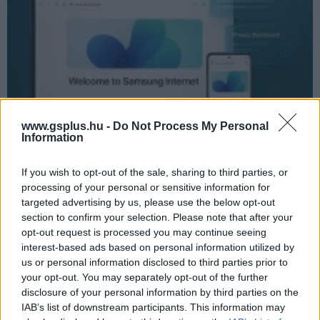
www.gsplus.hu -
Do Not Process My Personal
Information
Ha úgy érzed, nincs még elég böngésző, amiből
If you wish to opt-out of the sale, sharing to third parties, or
válogatni lehet, akkor remek hír: új, PC-s verzióval
processing of your personal or sensitive information for
jelentkezett a Samsung Internet
targeted advertising by us, please use the below opt-out
pcwplus.hu
| 2025.11.07 18:41
section to confirm your selection. Please note that after your
A Galaxy ökoszisztémában mostantól a mobilról az asztali
opt-out request is processed you may continue seeing
gépre is zökkenőmentesen átnyúlhat a böngészés élménye
interest-based ads based on personal information utilized by
us or personal information disclosed to third parties prior to
your opt-out. You may separately opt-out of the further
disclosure of your personal information by third parties on the
IAB’s list of downstream participants. This information may