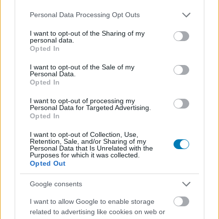
Please note that this website/app uses one or more Google
Personal Data Processing Opt Outs
services and may gather and store information including but
not limited to your visit or usage behaviour. You may click to
I want to opt-out of the Sharing of my
personal data.
grant or deny consent to Google and its third-party tags to
Opted In
use your data for below specified purposes in below Google
consent section.
I want to opt-out of the Sale of my
Personal Data.
Végre megérkezett a SkyShowtime-ra Adrien Brody 3
Opted In
Oscar-díjjal jutalmazott, magyar vonatkozású filmje
Hír
| 2025.09.16 09:19
I want to opt-out of processing my
Personal Data for Targeted Advertising.
Mostantól streamelhetjük Adrien Brody legújabb Oscar-díjas
Opted In
alakítását.
I want to opt-out of Collection, Use,
Retention, Sale, and/or Sharing of my
Personal Data that Is Unrelated with the
Purposes for which it was collected.
Opted Out
Google consents
I want to allow Google to enable storage
related to advertising like cookies on web or