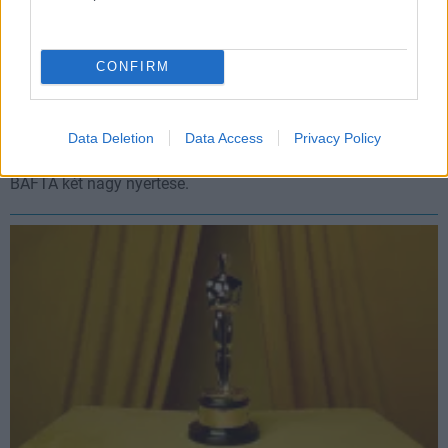
CONFIRM
Megvannak a 2025-ös BAFTA győztesek, mutatjuk a
teljes listát
Data Deletion
Data Access
Privacy Policy
Hír
| 2025.02.17 08:18
A Konklávé és A brutalista lett egyértelműen a 2025-ös
BAFTA két nagy nyertese.