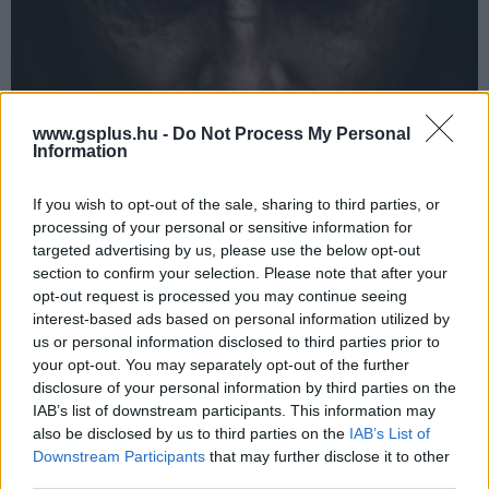
www.gsplus.hu -
Do Not Process My Personal
Information
If you wish to opt-out of the sale, sharing to third parties, or
Ismét szabad az út a hollywoodi produkciók előtt
processing of your personal or sensitive information for
Magyarországon
targeted advertising by us, please use the below opt-out
Hír
| 2026.07.16 19:22
section to confirm your selection. Please note that after your
A kormány feloldotta a filmes adókedvezmény új
opt-out request is processed you may continue seeing
regisztrációira vonatkozó korlátozást, úgyhogy jöhetnek a
interest-based ads based on personal information utilized by
hollywoodi szuperprodukciók.
us or personal information disclosed to third parties prior to
your opt-out. You may separately opt-out of the further
disclosure of your personal information by third parties on the
IAB’s list of downstream participants. This information may
also be disclosed by us to third parties on the
IAB’s List of
Downstream Participants
that may further disclose it to other
third parties.