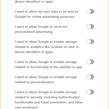
device identifiers in apps.
I want to allow my user data to be sent to
Google for online advertising purposes.
Az Anora tarolt a 2025-ös Oscar-gálán, de fontos
I want to allow Google to send me
díjakat nyert a többszörösen magyar vonatkozású A
personalized advertising.
brutalista is
Hír
| 2025.03.03 05:13
I want to allow Google to enable storage
A díjátadó egyik nagy kérdése volt, hogy a nővé operált
related to analytics like cookies on web or
mexikói drogbáróról szóló musical, a legtöbb jelölést
device identifiers in apps.
begyűjtő Emilia Pérez esélyei teljesen lenullázódtak-e a
főszereplőjét övező botrány miatt.
I want to allow Google to enable storage
related to functionality of the website or app.
I want to allow Google to enable storage
related to personalization.
I want to allow Google to enable storage
related to security, including authentication
functionality and fraud prevention, and other
user protection.