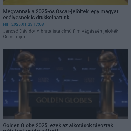
Megvannak a 2025-ös Oscar-jelöltek, egy magyar
esélyesnek is drukkolhatunk
Hír
| 2025.01.23 17:08
Jancsó Dávidot A brutalista című film vágásáért jelölték
Oscar-díjra.
Golden Globe 2025: ezek az alkotások távoztak