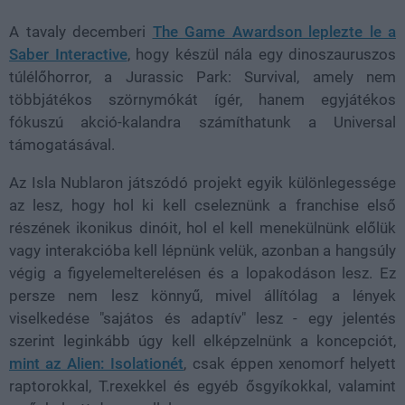
A tavaly decemberi
The Game Awardson leplezte le a
Saber Interactive
, hogy készül nála egy dinoszauruszos
túlélőhorror, a Jurassic Park: Survival, amely nem
többjátékos szörnymókát ígér, hanem egyjátékos
fókuszú akció-kalandra számíthatunk a Universal
támogatásával.
Az Isla Nublaron játszódó projekt egyik különlegessége
az lesz, hogy hol ki kell cseleznünk a franchise első
részének ikonikus dinóit, hol el kell menekülnünk előlük
vagy interakcióba kell lépnünk velük, azonban a hangsúly
végig a figyelemelterelésen és a lopakodáson lesz. Ez
persze nem lesz könnyű, mivel állítólag a lények
viselkedése "sajátos és adaptív" lesz - egy jelentés
szerint leginkább úgy kell elképzelnünk a koncepciót,
mint az Alien: Isolationét
, csak éppen xenomorf helyett
raptorokkal, T.rexekkel és egyéb ősgyíkokkal, valamint