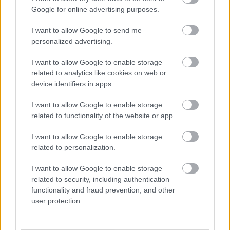
Veilguard játékmenetébe, ám előtte az BioWare még
Google for online advertising purposes.
elárult pár fontos részletet legújabb szerepjátékával
I want to allow Google to send me
kapcsolatban. A szóban forgó alkotás, illetve a stúdió
personalized advertising.
közösségimédia-felületeink érdeklődő rajongok számos
kérdésre választ kaptak az elmúlt napokban, így már
I want to allow Google to enable storage
tudjuk, hogy karakterünk létrehozásakor választhatunk,
related to analytics like cookies on web or
hogy embert, elfet, törpét vagy qunarit indítunk. Továbbá
device identifiers in apps.
az is az újdonság erejével hat, hogy döntenünk kell,
I want to allow Google to enable storage
melyik frakcióhoz csatlakozunk. Hármat (Antivan Crows,
related to functionality of the website or app.
Grey Wardens, Shadow Dragons) nevesítettek, de
kétszer ekkora lesz a kínálat.
I want to allow Google to enable storage
related to personalization.
Egy másik információmorzsa hatására pedig
I want to allow Google to enable storage
gyaníthatóan sokan döntenek majd úgy, hogy a
related to security, including authentication
megjelenésig hátralévő időben újrajátsszák a 2014-ben
functionality and fraud prevention, and other
megjelent Dragon Age: Inquisitiont.
user protection.