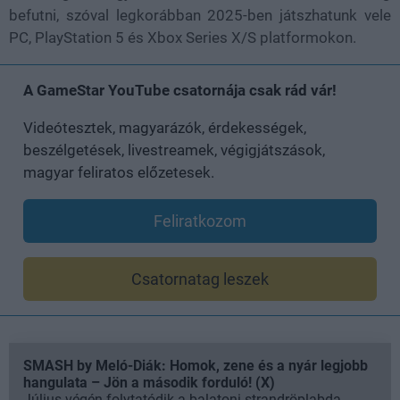
befutni, szóval legkorábban 2025-ben játszhatunk vele
PC, PlayStation 5 és Xbox Series X/S platformokon.
A GameStar YouTube csatornája csak rád vár!
Videótesztek, magyarázók, érdekességek,
beszélgetések, livestreamek, végigjátszások,
magyar feliratos előzetesek.
Feliratkozom
Csatornatag leszek
SMASH by Meló-Diák: Homok, zene és a nyár legjobb
hangulata – Jön a második forduló! (X)
Július végén folytatódik a balatoni strandröplabda-