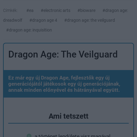
Címkék:
#ea
#electronic arts
#bioware
#dragon age:
dreadwolf
#dragon age 4
#dragon age: the veilguard
#dragon age: inquisition
Dragon Age: The Veilguard
Ez már egy új Dragon Age, fejlesztők egy új
generációjától játékosok egy új generációjának,
annak minden előnyével és hátrányával együtt.
Ami tetszett
a történet lendülete visz magával