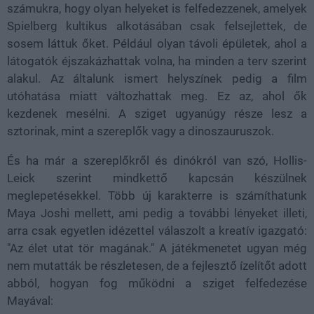
számukra, hogy olyan helyeket is felfedezzenek, amelyek
Spielberg kultikus alkotásában csak felsejlettek, de
sosem láttuk őket. Például olyan távoli épületek, ahol a
látogatók éjszakázhattak volna, ha minden a terv szerint
alakul. Az általunk ismert helyszínek pedig a film
utóhatása miatt változhattak meg. Ez az, ahol ők
kezdenek mesélni. A sziget ugyanúgy része lesz a
sztorinak, mint a szereplők vagy a dinoszauruszok.
És ha már a szereplőkről és dinókról van szó, Hollis-
Leick szerint mindkettő kapcsán készülnek
meglepetésekkel. Több új karakterre is számíthatunk
Maya Joshi mellett, ami pedig a további lényeket illeti,
arra csak egyetlen idézettel válaszolt a kreatív igazgató:
"Az élet utat tör magának." A játékmenetet ugyan még
nem mutatták be részletesen, de a fejlesztő ízelítőt adott
abból, hogyan fog működni a sziget felfedezése
Mayával: