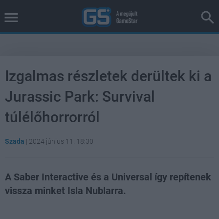
Izgalmas részletek derültek ki a
Jurassic Park: Survival
túlélőhorrorról
Szada
|
2024 június 11. 18:30
A Saber Interactive és a Universal így repítenek
vissza minket Isla Nublarra.
Loaded
:
Unmute
37.42%