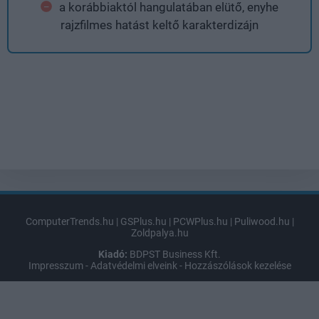
a korábbiaktól hangulatában elütő, enyhe
rajzfilmes hatást keltő karakterdizájn
ComputerTrends.hu
|
GSPlus.hu
|
PCWPlus.hu
|
Puliwood.hu
|
Zoldpalya.hu
Kiadó:
BDPST Business Kft.
Impresszum
-
Adatvédelmi elveink
-
Hozzászólások kezelése