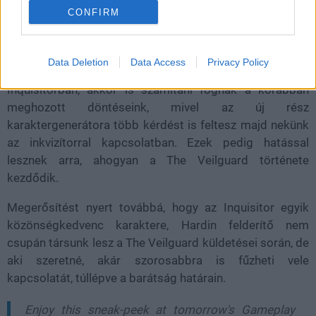
CONFIRM
Ennek az oka nem más, mint hogy a BioWare a jelek
szerint visszahozza az előző rész főhősét, a játékos által
irányított inkvizítort, de ha nem is jelenik meg a The
Data Deletion
Data Access
Privacy Policy
Veilguardban úgy, ahogy Hawke, a Dragon Age 2 hőse az
Inquisitorban, akkor is számítani fognak a korábban
meghozott döntéseink, mivel az új rész
karaktergenerátora több kérdést is feltesz majd nekünk
az inkvizítorral kapcsolatban. Ezek pedig hatással
lesznek arra, ahogyan a The Veilguard története
kezdődik.
Megerősítést nyert továbbá, hogy az Inquisitor egyik
közönségkedvenc karaktere, Hardin felderítő nem
csupán társunk lesz a The Veilguard küldetései során, de
aki szeretné, akár szorosabbra is fűzheti vele
kapcsolatát, túllépve a barátság határain.
Enjoy this sneak-peek at tomorrow's Gameplay