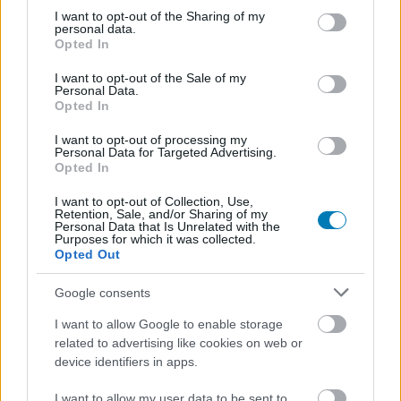
not limited to your visit or usage behaviour. You may click to
I want to opt-out of the Sharing of my
personal data.
grant or deny consent to Google and its third-party tags to
Érdemes lehet újrajátszani a
Opted In
use your data for below specified purposes in below Google
consent section.
Dragon Age: Inquisitiont a
I want to opt-out of the Sale of my
Personal Data.
Opted In
Dragon Age: The Veilguard előtt
I want to opt-out of processing my
Personal Data for Targeted Advertising.
Chavalier
Opted In
|
2024 június 11. 16:10
I want to opt-out of Collection, Use,
Retention, Sale, and/or Sharing of my
Personal Data that Is Unrelated with the
Úgy tűnik, nemcsak Varric tér vissza a széria
Purposes for which it was collected.
legutóbbi részéből, hanem a játékosok központi
Opted Out
karaktere, az újjászületett inkvizíció vezetője
Google consents
is.
I want to allow Google to enable storage
related to advertising like cookies on web or
Loaded
:
Unmute
21.02%
device identifiers in apps.
Rövidesen átfogó betekintést kapunk a Dragon Age: The
I want to allow my user data to be sent to