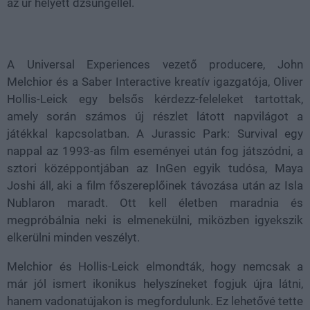
az űr helyett dzsungellel.
A Universal Experiences vezető producere, John
Melchior és a Saber Interactive kreatív igazgatója, Oliver
Hollis-Leick egy belsős kérdezz-feleleket tartottak,
amely során számos új részlet látott napvilágot a
játékkal kapcsolatban. A Jurassic Park: Survival egy
nappal az 1993-as film eseményei után fog játszódni, a
sztori középpontjában az InGen egyik tudósa, Maya
Joshi áll, aki a film főszereplőinek távozása után az Isla
Nublaron maradt. Ott kell életben maradnia és
megpróbálnia neki is elmenekülni, miközben igyekszik
elkerülni minden veszélyt.
Melchior és Hollis-Leick elmondták, hogy nemcsak a
már jól ismert ikonikus helyszíneket fogjuk újra látni,
hanem vadonatújakon is megfordulunk. Ez lehetővé tette