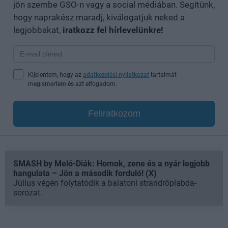
jön szembe GSO-n vagy a social médiában. Segítünk,
hogy naprakész maradj, kiválogatjuk neked a
legjobbakat,
iratkozz fel hírlevelünkre!
Kijelentem, hogy az
adatkezelési nyilatkozat
tartalmát
megismertem és azt elfogadom.
Feliratkozom
SMASH by Meló-Diák: Homok, zene és a nyár legjobb
hangulata – Jön a második forduló! (X)
Július végén folytatódik a balatoni strandröplabda-
sorozat.