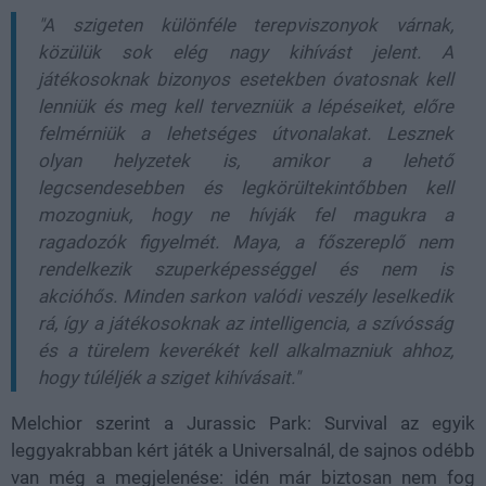
"A szigeten különféle terepviszonyok várnak,
közülük sok elég nagy kihívást jelent. A
játékosoknak bizonyos esetekben óvatosnak kell
lenniük és meg kell tervezniük a lépéseiket, előre
felmérniük a lehetséges útvonalakat. Lesznek
olyan helyzetek is, amikor a lehető
legcsendesebben és legkörültekintőbben kell
mozogniuk, hogy ne hívják fel magukra a
ragadozók figyelmét. Maya, a főszereplő nem
rendelkezik szuperképességgel és nem is
akcióhős. Minden sarkon valódi veszély leselkedik
rá, így a játékosoknak az intelligencia, a szívósság
és a türelem keverékét kell alkalmazniuk ahhoz,
hogy túléljék a sziget kihívásait."
Melchior szerint a Jurassic Park: Survival az egyik
leggyakrabban kért játék a Universalnál, de sajnos odébb
van még a megjelenése: idén már biztosan nem fog