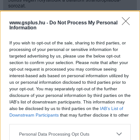
sorozat.
www.gsplus.hu -
Do Not Process My Personal
Information
Címkék:
#jurassic park: survival
#jurassic park
#saber
If you wish to opt-out of the sale, sharing to third parties, or
interactive
processing of your personal or sensitive information for
targeted advertising by us, please use the below opt-out
section to confirm your selection. Please note that after your
Platformok:
PC
PlayStation 5
Xbox Series X
opt-out request is processed you may continue seeing
interest-based ads based on personal information utilized by
us or personal information disclosed to third parties prior to
your opt-out. You may separately opt-out of the further
disclosure of your personal information by third parties on the
IAB’s list of downstream participants. This information may
also be disclosed by us to third parties on the
IAB’s List of
Downstream Participants
that may further disclose it to other
third parties.
Hozzászólások
Please note that this website/app uses one or more Google
Personal Data Processing Opt Outs
services and may gather and store information including but