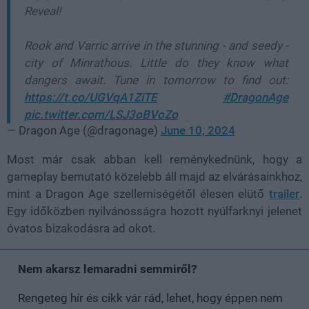
Reveal!
Rook and Varric arrive in the stunning - and seedy -
city of Minrathous. Little do they know what
dangers await. Tune in tomorrow to find out:
https://t.co/UGVqA1ZiTE
#DragonAge
pic.twitter.com/LSJ3oBVoZo
— Dragon Age (@dragonage)
June 10, 2024
Most már csak abban kell reménykednünk, hogy a
gameplay bemutató közelebb áll majd az elvárásainkhoz,
mint a Dragon Age szellemiségétől élesen elütő
trailer
.
Egy időközben nyilvánosságra hozott nyúlfarknyi jelenet
óvatos bizakodásra ad okot.
Nem akarsz lemaradni semmiről?
Rengeteg hír és cikk vár rád, lehet, hogy éppen nem