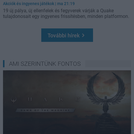
Akciók és ingyenes játékok
| ma 21:19
19 új pálya, új ellenfelek és fegyverek várják a Quake
tulajdonosait egy ingyenes frissítésben, minden platformon.
További hírek
Loaded
:
Unmute
37.42%
AMI SZERINTÜNK FONTOS