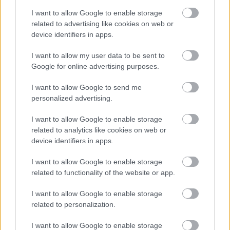
kooperatív puzzle-játék
I want to allow Google to enable storage
Ingyen adja a Ubisoft a Tom Clancy's Ghost Recon
related to advertising like cookies on web or
Future Soldiert PC-re, de csak korlátozott ideig
device identifiers in apps.
Most ingyen tiéd lehet egy remek rogue-lite, de nem
I want to allow my user data to be sent to
árt sietned
Google for online advertising purposes.
I want to allow Google to send me
personalized advertising.
GAMESTAR YOUTUBE
I want to allow Google to enable storage
related to analytics like cookies on web or
device identifiers in apps.
I want to allow Google to enable storage
related to functionality of the website or app.
I want to allow Google to enable storage
related to personalization.
I want to allow Google to enable storage