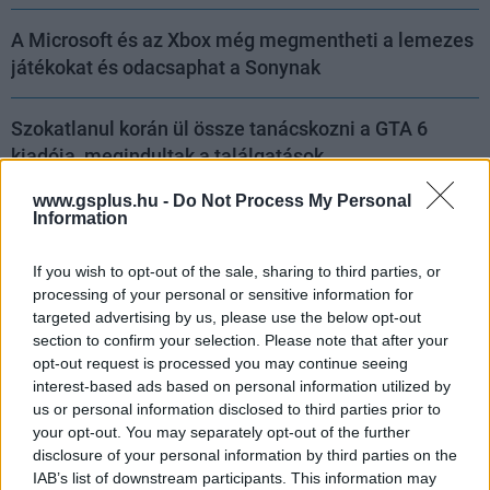
A Microsoft és az Xbox még megmentheti a lemezes
játékokat és odacsaphat a Sonynak
Szokatlanul korán ül össze tanácskozni a GTA 6
kiadója, megindultak a találgatások
www.gsplus.hu -
Do Not Process My Personal
Information
A Pókember helyett egy erotikus filmet kezdtek
If you wish to opt-out of the sale, sharing to third parties, or
vetíteni az egyik moziban
processing of your personal or sensitive information for
targeted advertising by us, please use the below opt-out
Eli Roth nagyon szeretné, ha nem utálnátok a
section to confirm your selection. Please note that after your
opt-out request is processed you may continue seeing
Borderlands filmet
interest-based ads based on personal information utilized by
us or personal information disclosed to third parties prior to
Régóta várt játékokkal hengerel a játékipar
your opt-out. You may separately opt-out of the further
augusztusban, és csak ezután fog igazán lendületbe
disclosure of your personal information by third parties on the
IAB’s list of downstream participants. This information may
jönni