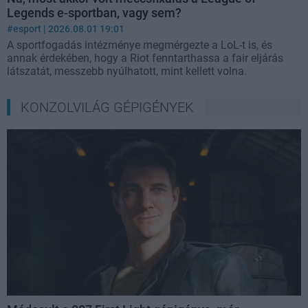
Legends e-sportban, vagy sem?
#esport
| 2026.08.01 19:01
A sportfogadás intézménye megmérgezte a LoL-t is, és
annak érdekében, hogy a Riot fenntarthassa a fair eljárás
látszatát, messzebb nyúlhatott, mint kellett volna.
KONZOLVILÁG GÉPIGÉNYEK