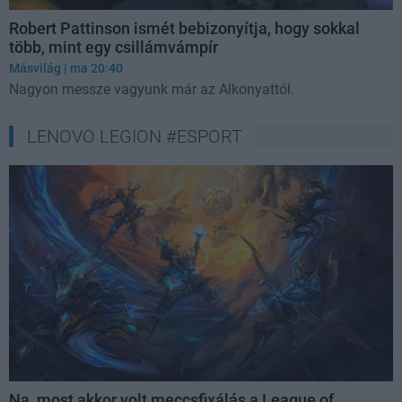
Robert Pattinson ismét bebizonyítja, hogy sokkal
több, mint egy csillámvámpír
Másvilág
| ma 20:40
Nagyon messze vagyunk már az Alkonyattól.
LENOVO LEGION #ESPORT
Na, most akkor volt meccsfixálás a League of