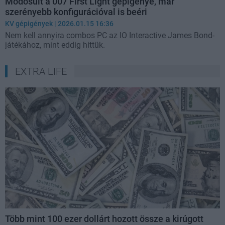
Módosult a 007 First Light gépigénye, már
szerényebb konfigurációval is beéri
KV gépigények
| 2026.01.15 16:36
Nem kell annyira combos PC az IO Interactive James Bond-
játékához, mint eddig hittük.
EXTRA LIFE
Több mint 100 ezer dollárt hozott össze a kirúgott