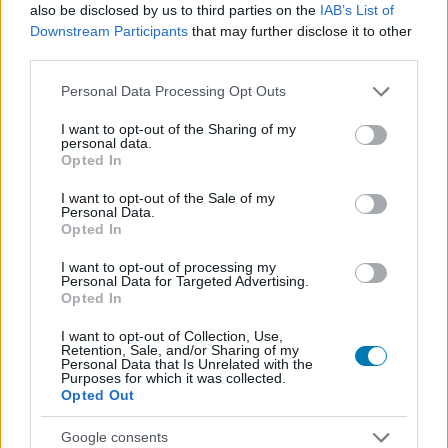
also be disclosed by us to third parties on the
IAB’s List of
Downstream Participants
that may further disclose it to other
A korszak, amikor Palpatine szinte bármit
third parties.
megtehetett
Please note that this website/app uses one or more Google
Personal Data Processing Opt Outs
services and may gather and store information including but
not limited to your visit or usage behaviour. You may click to
I want to opt-out of the Sharing of my
AKCIÓK ÉS INGYENES JÁTÉKOK
personal data.
grant or deny consent to Google and its third-party tags to
Opted In
use your data for below specified purposes in below Google
consent section.
I want to opt-out of the Sale of my
Personal Data.
Opted In
I want to opt-out of processing my
Personal Data for Targeted Advertising.
Opted In
I want to opt-out of Collection, Use,
Retention, Sale, and/or Sharing of my
Personal Data that Is Unrelated with the
Purposes for which it was collected.
Opted Out
Ha nagyon sietsz, ingyen lehet most a tiéd egy
Google consents